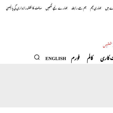
 میں
ہماری ٹیم
ہم سے رابطہ
ہمارے لیے لکھیں
سائٹ کا نقشہ
رازداری کی پالیسی
وششیں
 کاری
کالم
فورم
ENGLISH