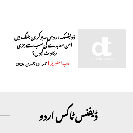
ڈونیٹسک: روس۔یوکرین جنگ میں
امن معاہدے کی سب سے بڑی
رکاوٹ کیوں؟
ٹاپ اسٹوریز
جمعہ, 23 جنوری, 2026
ڈیفنس ٹاکس اردو