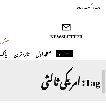
ہفتہ, 8 اگست, 2026
NEWSLETTER
عسکری 
صفحہ اول
تازہ ترین
پاک 
ALL
Tag:
امریکی ثالثی