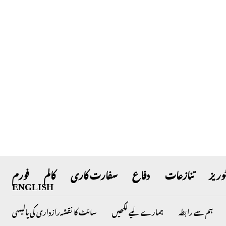
وریز
تنازعات
دفاع
سفارت کاری
کالم
فورم
ENGLISH
ہم سے رابطہ
ہمارے لیے لکھیں
سائٹ کا نقشہ
رازداری کی پالیسی