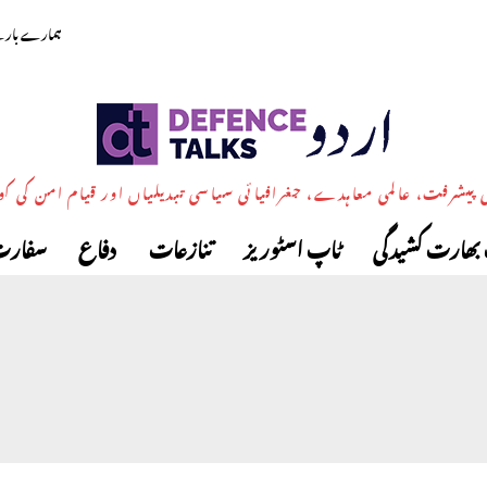
ہمارے بارے
پیشرفت، عالمی معاہدے، جغرافیائی سیاسی تبدیلیاں اور قیام امن کی ک
بھارت کشیدگی
ٹاپ اسٹوریز
تنازعات
دفاع
سفارت