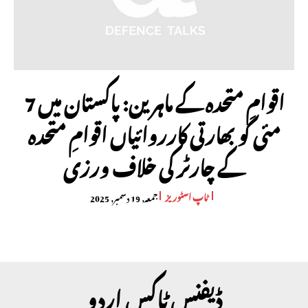
اقوامِ متحدہ کے ماہرین: پاکستان میں 7
مئی کو بھارتی کارروائیاں اقوامِ متحدہ
کے چارٹر کی خلاف ورزی
ٹاپ اسٹوریز
جمعہ, 19 دسمبر, 2025
ڈیفنس ٹاکس اردو