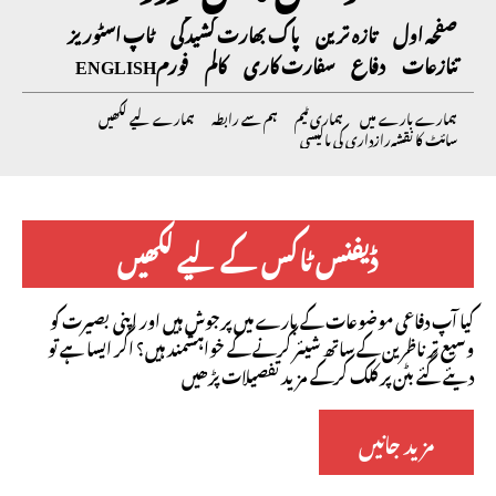
صفحہ اول
تازہ ترین
پاک بھارت کشیدگی
ٹاپ اسٹوریز
تنازعات
دفاع
سفارت کاری
کالم
فورم
ENGLISH
ہمارے بارے میں
ہماری ٹیم
ہم سے رابطہ
ہمارے لیے لکھیں
سائٹ کا نقشہ
رازداری کی پالیسی
ڈیفنس ٹاکس کے لیے لکھیں
کیا آپ دفاعی موضوعات کے بارے میں پرجوش ہیں اور اپنی بصیرت کو
وسیع تر ناظرین کے ساتھ شیئر کرنے کے خواہشمند ہیں؟ اگر ایسا ہے تو
دیئے گئے بٹن پر کلک کرکے مزید تفصیلات پڑھیں
مزید جانیں