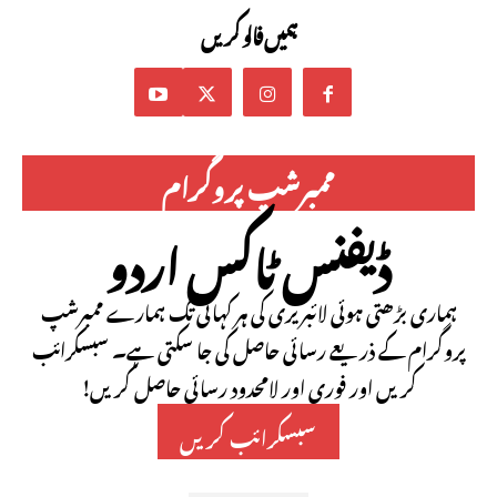
ہمیں فالو کریں
ممبرشپ پروگرام
ڈیفنس ٹاکس اردو
ہماری بڑھتی ہوئی لائبریری کی ہر کہانی تک ہمارے ممبرشپ
پروگرام کے ذریعے رسائی حاصل کی جا سکتی ہے۔ سبسکرائب
کریں اور فوری اور لامحدود رسائی حاصل کریں!
سبسکرائب کریں