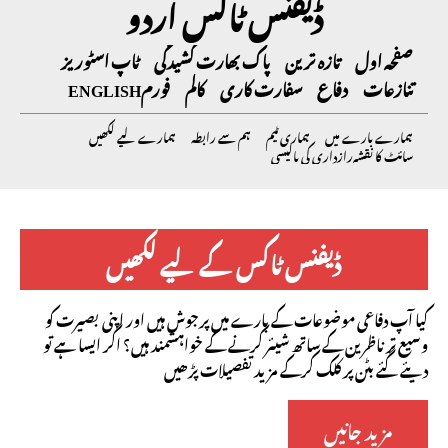
ڈیفنس ٹاکس اردو
صفحہ اول
تازہ ترین
پاک بھارت کشیدگی
ٹاپ اسٹوریز
تنازعات
دفاع
سفارت کاری
کالم
فورم
ENGLISH
ہمارے بارے میں
ہماری ٹیم
ہم سے رابطہ
ہمارے لیے لکھیں
سائٹ کا نقشہ
رازداری کی پالیسی
ڈیفنس ٹاکس کے لیے لکھیں
کیا آپ دفاعی موضوعات کے بارے میں پرجوش ہیں اور اپنی بصیرت کو
وسیع تر ناظرین کے ساتھ شیئر کرنے کے خواہشمند ہیں؟ اگر ایسا ہے تو
دیئے گئے بٹن پر کلک کرکے مزید تفصیلات پڑھیں
مزید جانیں