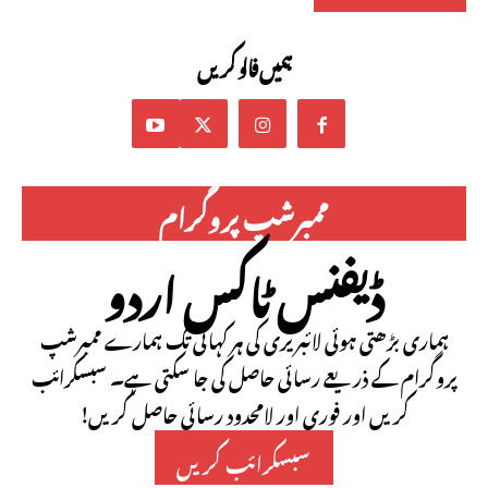
ہمیں فالو کریں
ممبرشپ پروگرام
ڈیفنس ٹاکس اردو
ہماری بڑھتی ہوئی لائبریری کی ہر کہانی تک ہمارے ممبرشپ
پروگرام کے ذریعے رسائی حاصل کی جا سکتی ہے۔ سبسکرائب
کریں اور فوری اور لامحدود رسائی حاصل کریں!
سبسکرائب کریں