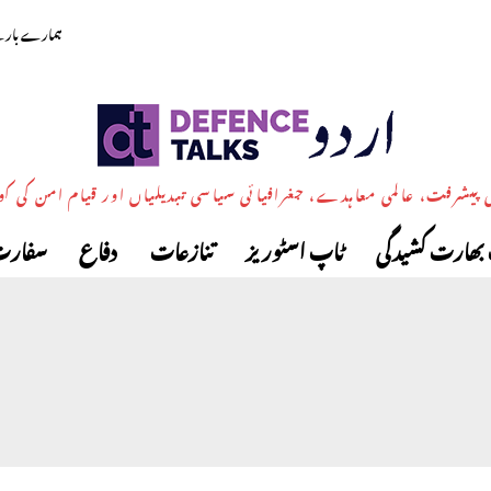
ہمارے بارے
پیشرفت، عالمی معاہدے، جغرافیائی سیاسی تبدیلیاں اور قیام امن کی ک
بھارت کشیدگی
ٹاپ اسٹوریز
تنازعات
دفاع
سفارت