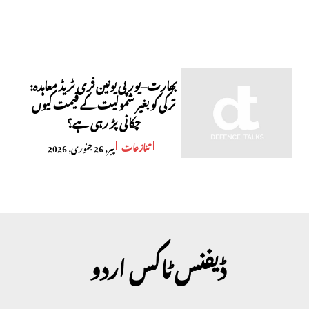
بھارت–یورپی یونین فری ٹریڈ معاہدہ:
ترکی کو بغیر شمولیت کے قیمت کیوں
چکانی پڑ رہی ہے؟
تنازعات
پیر, 26 جنوری, 2026
ڈیفنس ٹاکس اردو