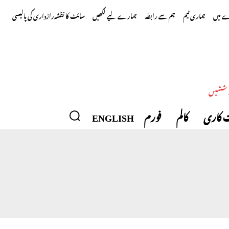
 میں
ہماری ٹیم
ہم سے رابطہ
ہمارے لیے لکھیں
سائٹ کا نقشہ
رازداری کی پالیسی
وششیں
 کاری
کالم
فورم
ENGLISH