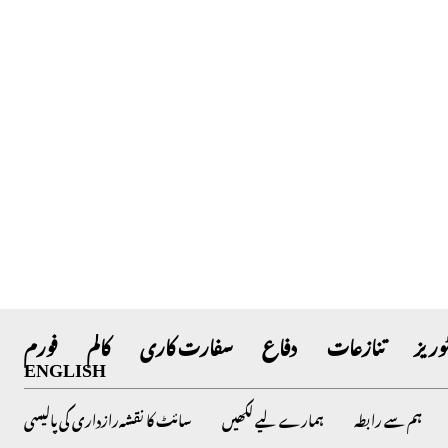
وریز
تنازعات
دفاع
سفارت کاری
کالم
فورم
ENGLISH
ہم سے رابطہ
ہمارے لیے لکھیں
سائٹ کا نقشہ
رازداری کی پالیسی