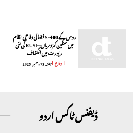
روس کے S-400 فضائی دفاعی نظام
میں سنگین کمزوریاں—RUSI کی نئی
رپورٹ میں انکشاف
دفاع
ہفتہ, 13 دسمبر, 2025
ڈیفنس ٹاکس اردو