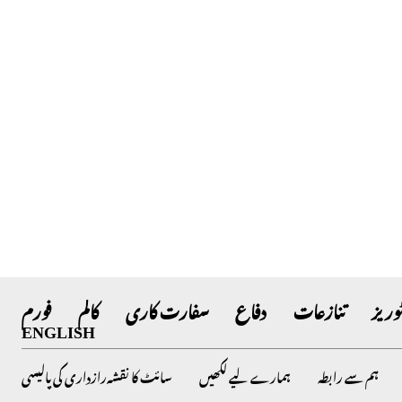
وریز
تنازعات
دفاع
سفارت کاری
کالم
فورم
ENGLISH
ہم سے رابطہ
ہمارے لیے لکھیں
سائٹ کا نقشہ
رازداری کی پالیسی