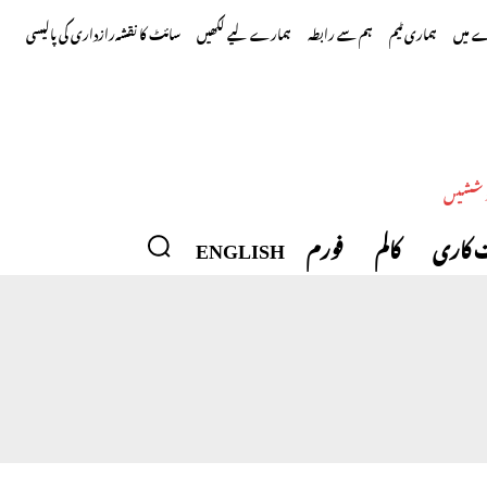
 میں
ہماری ٹیم
ہم سے رابطہ
ہمارے لیے لکھیں
سائٹ کا نقشہ
رازداری کی پالیسی
وششیں
 کاری
کالم
فورم
ENGLISH