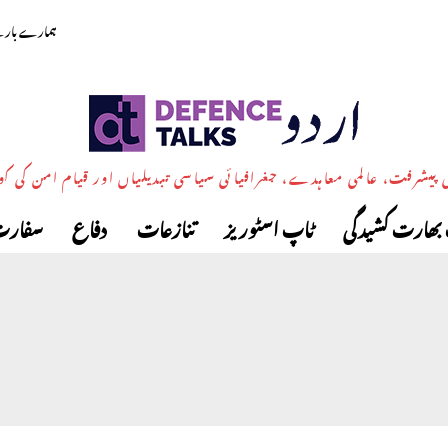
ہمارے بارے
پیشرفت، عالمی معاہدے، جغرافیائی سیاسی تبدیلیاں اور قیام امن کی ک
بھارت کشیدگی
ٹاپ اسٹوریز
تنازعات
دفاع
سفارت