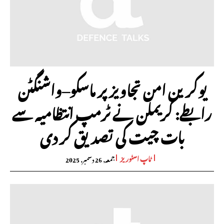
یوکرین امن تجاویز پر ماسکو–واشنگٹن
رابطے: کریملن نے ٹرمپ انتظامیہ سے
بات چیت کی تصدیق کر دی
ٹاپ اسٹوریز
جمعہ, 26 دسمبر, 2025