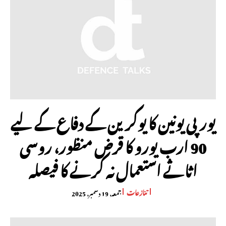
یورپی یونین کا یوکرین کے دفاع کے لیے
90 ارب یورو کا قرض منظور، روسی
اثاثے استعمال نہ کرنے کا فیصلہ
تنازعات
جمعہ, 19 دسمبر, 2025