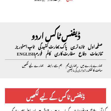
ڈیفنس ٹاکس اردو
صفحہ اول
تازہ ترین
پاک بھارت کشیدگی
ٹاپ اسٹوریز
تنازعات
دفاع
سفارت کاری
کالم
فورم
ENGLISH
ہمارے بارے میں
ہماری ٹیم
ہم سے رابطہ
ہمارے لیے لکھیں
سائٹ کا نقشہ
رازداری کی پالیسی
ڈیفنس ٹاکس کے لیے لکھیں
کیا آپ دفاعی موضوعات کے بارے میں پرجوش ہیں اور اپنی بصیرت کو