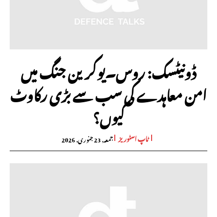
ڈونیٹسک: روس۔یوکرین جنگ میں
امن معاہدے کی سب سے بڑی رکاوٹ
کیوں؟
ٹاپ اسٹوریز
جمعہ, 23 جنوری, 2026