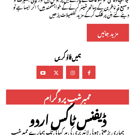
وسیع تر ناظرین کے ساتھ شیئر کرنے کے خواہشمند ہیں؟ اگر ایسا ہے تو
دیئے گئے بٹن پر کلک کرکے مزید تفصیلات پڑھیں
مزید جانیں
ہمیں فالو کریں
ممبرشپ پروگرام
ڈیفنس ٹاکس اردو
ہماری بڑھتی ہوئی لائبریری کی ہر کہانی تک ہمارے ممبرشپ