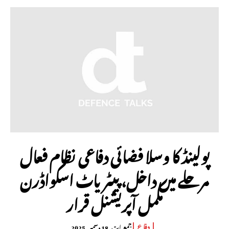
پولینڈ کا وسلا فضائی دفاعی نظام فعال
مرحلے میں داخل، پیٹریاٹ اسکواڈرن
مکمل آپریشنل قرار
دفاع
جمعرات, 18 دسمبر, 2025