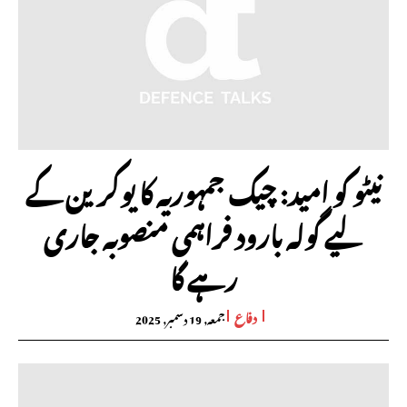
نیٹو کو امید: چیک جمہوریہ کا یوکرین کے
لیے گولہ بارود فراہمی منصوبہ جاری
رہے گا
دفاع
جمعہ, 19 دسمبر, 2025