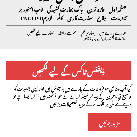
صفحہ اول
تازہ ترین
پاک بھارت کشیدگی
ٹاپ اسٹوریز
تنازعات
دفاع
سفارت کاری
کالم
فورم
ENGLISH
ہمارے بارے میں
ہماری ٹیم
ہم سے رابطہ
ہمارے لیے لکھیں
سائٹ کا نقشہ
رازداری کی پالیسی
ڈیفنس ٹاکس کے لیے لکھیں
کیا آپ دفاعی موضوعات کے بارے میں پرجوش ہیں اور اپنی بصیرت کو
وسیع تر ناظرین کے ساتھ شیئر کرنے کے خواہشمند ہیں؟ اگر ایسا ہے تو
دیئے گئے بٹن پر کلک کرکے مزید تفصیلات پڑھیں
مزید جانیں