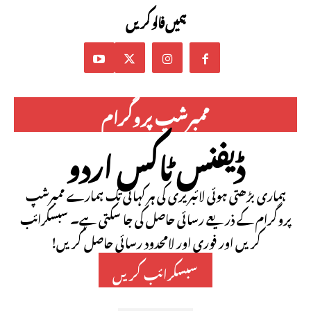
ہمیں فالو کریں
ممبرشپ پروگرام
ڈیفنس ٹاکس اردو
ہماری بڑھتی ہوئی لائبریری کی ہر کہانی تک ہمارے ممبرشپ
پروگرام کے ذریعے رسائی حاصل کی جا سکتی ہے۔ سبسکرائب
کریں اور فوری اور لامحدود رسائی حاصل کریں!
سبسکرائب کریں