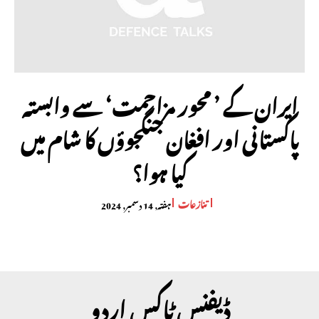
ایران کے ’ محور مزاحمت‘ سے وابستہ
پاکستانی اور افغان جنگجوؤں کا شام میں
کیا ہوا؟
تنازعات
ہفتہ, 14 دسمبر, 2024
ڈیفنس ٹاکس اردو