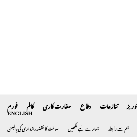
وریز
تنازعات
دفاع
سفارت کاری
کالم
فورم
ENGLISH
ہم سے رابطہ
ہمارے لیے لکھیں
سائٹ کا نقشہ
رازداری کی پالیسی