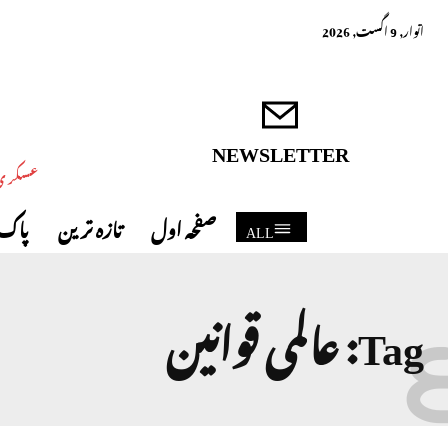
اتوار, 9 اگست, 2026
NEWSLETTER
عسکری 
صفحہ اول
تازہ ترین
پاک 
ALL
Tag:
عالمی قوانین