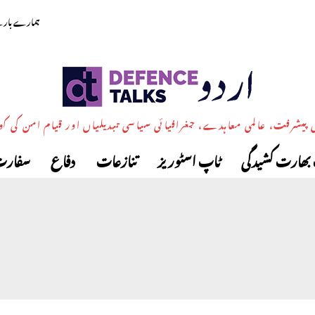
ہمارے بارے
پیشرفت، عالمی معاہدے، جغرافیائی سیاسی تبدیلیاں اور قیام امن کی ک
بھارت کشیدگی
ٹاپ اسٹوریز
تنازعات
دفاع
سفارت