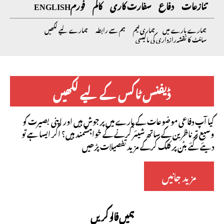
تنازعات
دفاع
سفارت کاری
کالم
فورم
ENGLISH
ہمارے بارے میں
ہماری ٹیم
ہم سے رابطہ
ہمارے لیے لکھیں
سائٹ کا نقشہ
رازداری کی پالیسی
ڈیفنس ٹاکس کے لیے لکھیں
کیا آپ دفاعی موضوعات کے بارے میں پرجوش ہیں اور اپنی بصیرت کو
وسیع تر ناظرین کے ساتھ شیئر کرنے کے خواہشمند ہیں؟ اگر ایسا ہے تو
دیئے گئے بٹن پر کلک کرکے مزید تفصیلات پڑھیں
مزید جانیں
ہمیں فالو کریں