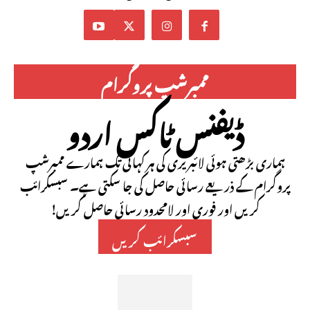
ممبرشپ پروگرام
ڈیفنس ٹاکس اردو
ہماری بڑھتی ہوئی لائبریری کی ہر کہانی تک ہمارے ممبرشپ
پروگرام کے ذریعے رسائی حاصل کی جا سکتی ہے۔ سبسکرائب
کریں اور فوری اور لامحدود رسائی حاصل کریں!
سبسکرائب کریں