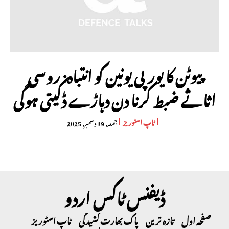
پیوٹن کا یورپی یونین کو انتباہ: روسی
اثاثے ضبط کرنا دن دہاڑے ڈکیتی ہوگی
ٹاپ اسٹوریز
جمعہ, 19 دسمبر, 2025
ڈیفنس ٹاکس اردو
صفحہ اول
تازہ ترین
پاک بھارت کشیدگی
ٹاپ اسٹوریز