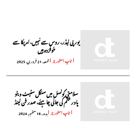
یورپی لیڈر، روس سے نہیں، امریکا سے
خوفزدہ ہیں
ٹاپ اسٹوریز
جمعہ, 21 فروری, 2025
سلامتی کونسل میں سنگل سٹیٹ ویٹو
پاور ختم کی جانی چاہئے، صدر فن لینڈ
ٹاپ اسٹوریز
بدھ, 18 ستمبر, 2024