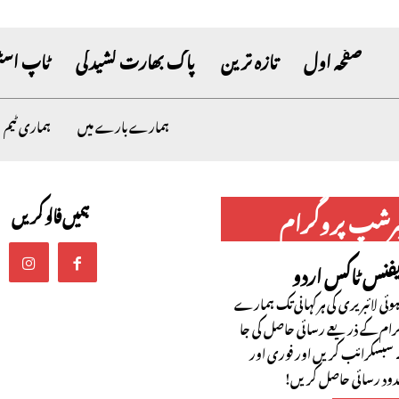
صفحہ اول
تازہ ترین
پاک بھارت کشیدگی
ٹاپ اسٹ
ہمارے بارے میں
ہماری ٹیم
ہمیں فالو کریں
برشپ پروگرام
یفنس ٹاکس اردو
ئی لائبریری کی ہر کہانی تک ہمارے
رام کے ذریعے رسائی حاصل کی جا
سبسکرائب کریں اور فوری اور
حدود رسائی حاصل کریں!