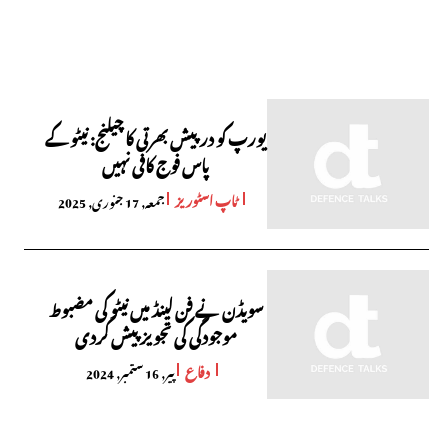
یورپ کو درپیش بھرتی کا چیلنج: نیٹو کے
پاس فوج کافی نہیں
ٹاپ اسٹوریز
جمعہ, 17 جنوری, 2025
سویڈن نے فن لینڈ میں نیٹو کی مضبوط
موجودگی کی تجویز پیش کردی
دفاع
پیر, 16 ستمبر, 2024