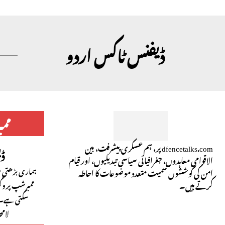
ڈیفنس ٹاکس اردو
مم
dfencetalks.com پر، ہم عسکری پیشرفت، بین
ڈ
الاقوامی معاہدوں، جغرافیائی سیاسی تبدیلیوں، اور قیام
ہماری بڑھتی ہو
امن کی کوششوں سمیت متعدد موضوعات کا احاطہ
کرتے ہیں۔
ممبرشپ پروگ
سکتی ہے۔ 
لام