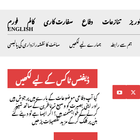
وریز
تنازعات
دفاع
سفارت کاری
کالم
فورم
ENGLISH
ہم سے رابطہ
ہمارے لیے لکھیں
سائٹ کا نقشہ
رازداری کی پالیسی
ڈیفنس ٹاکس کے لیے لکھیں
کیا آپ دفاعی موضوعات کے بارے میں پرجوش ہیں
اور اپنی بصیرت کو وسیع تر ناظرین کے ساتھ شیئر
کرنے کے خواہشمند ہیں؟ اگر ایسا ہے تو دیئے گئے
بٹن پر کلک کرکے مزید تفصیلات پڑھیں