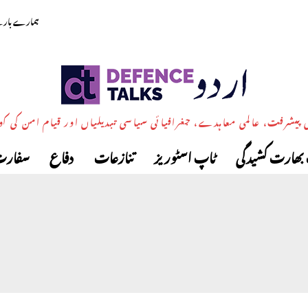
ہمارے بارے
پیشرفت، عالمی معاہدے، جغرافیائی سیاسی تبدیلیاں اور قیام امن کی ک
بھارت کشیدگی
ٹاپ اسٹوریز
تنازعات
دفاع
سفارت