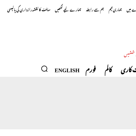
 میں
ہماری ٹیم
ہم سے رابطہ
ہمارے لیے لکھیں
سائٹ کا نقشہ
رازداری کی پالیسی
وششیں
 کاری
کالم
فورم
ENGLISH