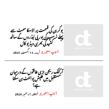
یوکرین کی قسمت پر الاسکا سمٹ سے
پہلے ٹرمپ کی یورپی لیڈروں کے ساتھ
کشیدگی بھری ویڈیو کال
ٹاپ اسٹوریز
بدھ, 13 اگست, 2025
آرکٹک ریجن بڑی طاقتوں کے درمیان
مستقبل میں فلیش پوائنٹ بن سکتا
ہے؟
ٹاپ اسٹوریز
ہفتہ, 7 دسمبر, 2024