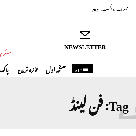
جمعرات, 6 اگست, 2026
NEWSLETTER
عسکری 
صفحہ اول
تازہ ترین
پاک 
ALL
Tag:
فن لینڈ