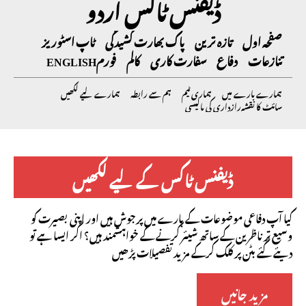
ڈیفنس ٹاکس اردو
صفحہ اول
تازہ ترین
پاک بھارت کشیدگی
ٹاپ اسٹوریز
تنازعات
دفاع
سفارت کاری
کالم
فورم
ENGLISH
ہمارے بارے میں
ہماری ٹیم
ہم سے رابطہ
ہمارے لیے لکھیں
سائٹ کا نقشہ
رازداری کی پالیسی
ڈیفنس ٹاکس کے لیے لکھیں
کیا آپ دفاعی موضوعات کے بارے میں پرجوش ہیں اور اپنی بصیرت کو
وسیع تر ناظرین کے ساتھ شیئر کرنے کے خواہشمند ہیں؟ اگر ایسا ہے تو
دیئے گئے بٹن پر کلک کرکے مزید تفصیلات پڑھیں
مزید جانیں