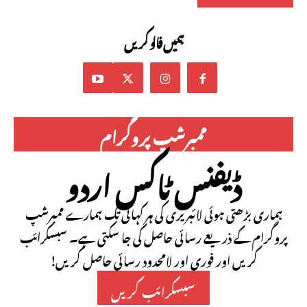
ہمیں فالو کریں
ممبرشپ پروگرام
ڈیفنس ٹاکس اردو
ہماری بڑھتی ہوئی لائبریری کی ہر کہانی تک ہمارے ممبرشپ
پروگرام کے ذریعے رسائی حاصل کی جا سکتی ہے۔ سبسکرائب
کریں اور فوری اور لامحدود رسائی حاصل کریں!
سبسکرائب کریں