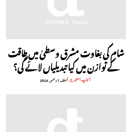
شام کی بغاوت مشرق وسطیٰ میں طاقت
کے توازن میں کیا تبدیلیاں لائے گی؟
ٹاپ اسٹوریز
ہفتہ, 7 دسمبر, 2024