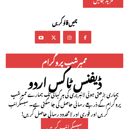
ہمیں فالو کریں
ممبرشپ پروگرام
ڈیفنس ٹاکس اردو
ہماری بڑھتی ہوئی لائبریری کی ہر کہانی تک ہمارے ممبرشپ
پروگرام کے ذریعے رسائی حاصل کی جا سکتی ہے۔ سبسکرائب
کریں اور فوری اور لامحدود رسائی حاصل کریں!
سبسکرائب کریں