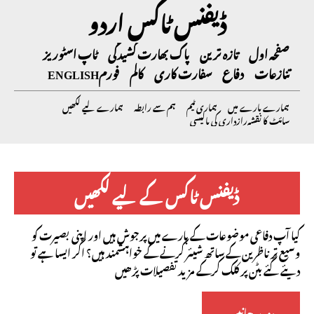
ڈیفنس ٹاکس اردو
صفحہ اول
تازہ ترین
پاک بھارت کشیدگی
ٹاپ اسٹوریز
تنازعات
دفاع
سفارت کاری
کالم
فورم
ENGLISH
ہمارے بارے میں
ہماری ٹیم
ہم سے رابطہ
ہمارے لیے لکھیں
سائٹ کا نقشہ
رازداری کی پالیسی
ڈیفنس ٹاکس کے لیے لکھیں
کیا آپ دفاعی موضوعات کے بارے میں پرجوش ہیں اور اپنی بصیرت کو
وسیع تر ناظرین کے ساتھ شیئر کرنے کے خواہشمند ہیں؟ اگر ایسا ہے تو
دیئے گئے بٹن پر کلک کرکے مزید تفصیلات پڑھیں
مزید جانیں