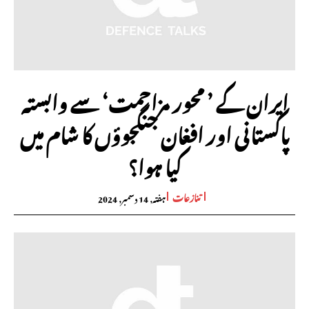
ایران کے ’ محور مزاحمت‘ سے وابستہ
پاکستانی اور افغان جنگجوؤں کا شام میں
کیا ہوا؟
تنازعات
ہفتہ, 14 دسمبر, 2024