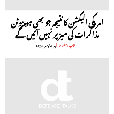
امریکی الیکشن کا نتیجہ جو بھی ہو پیوٹن
مذاکرات کی میز پر نہیں آئیں گے
ٹاپ اسٹوریز
پیر, 4 نومبر, 2024