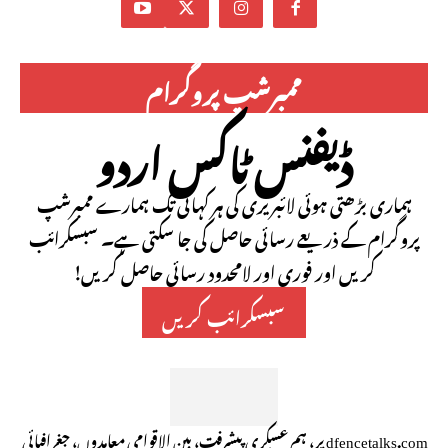
ممبرشپ پروگرام
ڈیفنس ٹاکس اردو
ہماری بڑھتی ہوئی لائبریری کی ہر کہانی تک ہمارے ممبرشپ
پروگرام کے ذریعے رسائی حاصل کی جا سکتی ہے۔ سبسکرائب
کریں اور فوری اور لامحدود رسائی حاصل کریں!
سبسکرائب کریں
dfencetalks.com پر، ہم عسکری پیشرفت، بین الاقوامی معاہدوں، جغرافیائی