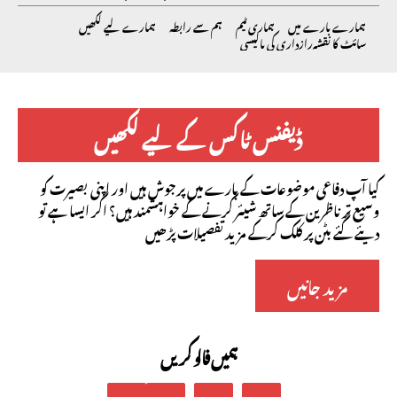
ہمارے بارے میں
ہماری ٹیم
ہم سے رابطہ
ہمارے لیے لکھیں
سائٹ کا نقشہ
رازداری کی پالیسی
ڈیفنس ٹاکس کے لیے لکھیں
کیا آپ دفاعی موضوعات کے بارے میں پرجوش ہیں اور اپنی بصیرت کو
وسیع تر ناظرین کے ساتھ شیئر کرنے کے خواہشمند ہیں؟ اگر ایسا ہے تو
دیئے گئے بٹن پر کلک کرکے مزید تفصیلات پڑھیں
مزید جانیں
ہمیں فالو کریں