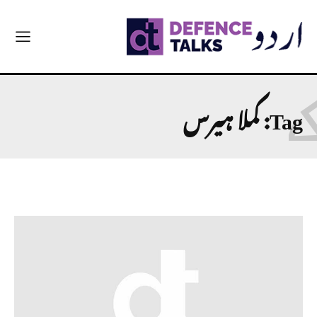
Tag:
کملا ہیرس