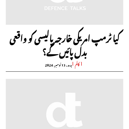
کیا ٹرمپ امریکی خارجہ پالیسی کو واقعی
بدل پائیں گے؟
کالم
بدھ, 13 نومبر, 2024