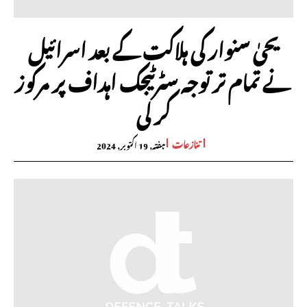
یحیٰ سنوار کی ہلاکت کے بعد اسرائیل
نے تمام تر توجہ سٹرٹیجک اہداف پر مرکوز
کر لی
تنازعات
ہفتہ, 19 اکتوبر, 2024