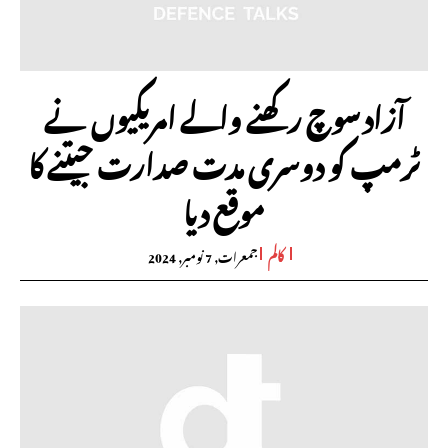
آزاد سوچ رکھنے والے امریکیوں نے
ٹرمپ کو دوسری مدت صدارت جیتنے کا
موقع دیا
کالم
جمعرات, 7 نومبر, 2024