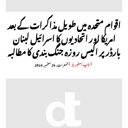
اقوام متحدہ میں طویل مذاکرات کے بعد
امریکا اور اتحادیوں کا اسرائیل لبنان
بارڈر پر اکیس روزہ جنگ بندی کا مطالبہ
ٹاپ اسٹوریز
جمعرات, 26 ستمبر, 2024