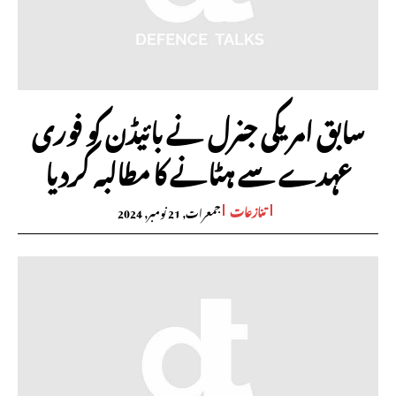
سابق امریکی جنرل نے بائیڈن کو فوری
عہدے سے ہٹانے کا مطالبہ کردیا
تنازعات
جمعرات, 21 نومبر, 2024