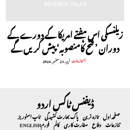
زیلنسکی اس ہفتے امریکا کے دورے کے
دوران ’ فتح کامنصوبہ‘ پیش کریں گے
تنازعات
پیر, 23 ستمبر, 2024
ڈیفنس ٹاکس اردو
صفحہ اول
تازہ ترین
پاک بھارت کشیدگی
ٹاپ اسٹوریز
تنازعات
دفاع
سفارت کاری
کالم
فورم
ENGLISH