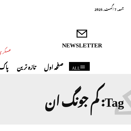
جمعہ, 7 اگست, 2026
NEWSLETTER
عسکری 
صفحہ اول
تازہ ترین
پاک 
ALL
Tag:
کم جونگ ان