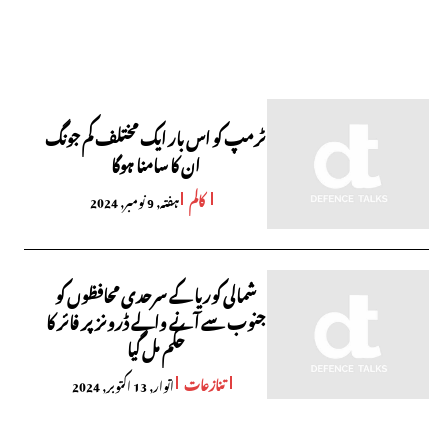
ٹرمپ کو اس بار ایک مختلف کم جونگ
ان کا سامنا ہوگا
کالم
ہفتہ, 9 نومبر, 2024
شمالی کوریا کے سرحدی محافظوں کو
جنوب سے آنے والے ڈرونز پر فائر کا
حکم مل گیا
تنازعات
اتوار, 13 اکتوبر, 2024