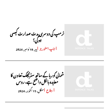
ٹرمپ کی دوسری مدت صدارت کیسی
ہوگی؟
ٹاپ اسٹوریز
پیر, 18 نومبر, 2024
شمالی کوریا کے ساتھ سٹرٹیجک تعاون کا
معاہدہ بالکل واضح ہے، روس
دفاع
منگل, 15 اکتوبر, 2024