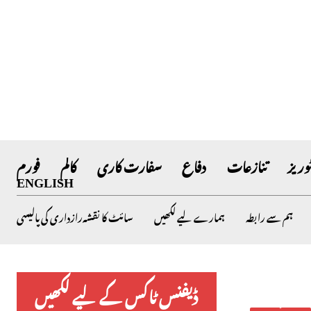
وریز
تنازعات
دفاع
سفارت کاری
کالم
فورم
ENGLISH
ہم سے رابطہ
ہمارے لیے لکھیں
سائٹ کا نقشہ
رازداری کی پالیسی
ڈیفنس ٹاکس کے لیے لکھیں