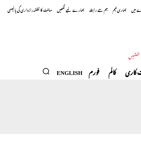
 میں
ہماری ٹیم
ہم سے رابطہ
ہمارے لیے لکھیں
سائٹ کا نقشہ
رازداری کی پالیسی
وششیں
 کاری
کالم
فورم
ENGLISH