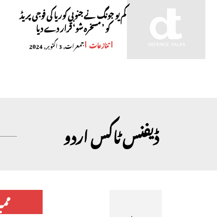
کم یو جونگ نے جنوبی کوریا کی فوجی پریڈ
کو ’ مسخرہ شو‘ قرار دے دیا
تنازعات
جمعرات, 3 اکتوبر, 2024
ڈیفنس ٹاکس اردو
مم