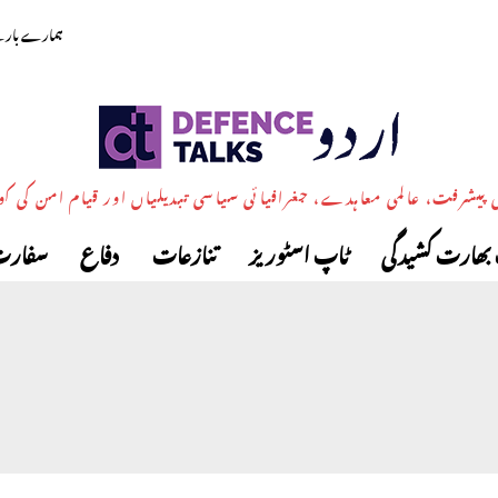
ہمارے بارے
پیشرفت، عالمی معاہدے، جغرافیائی سیاسی تبدیلیاں اور قیام امن کی ک
بھارت کشیدگی
ٹاپ اسٹوریز
تنازعات
دفاع
سفارت