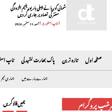
شمالی کوریا نے پہلی بار یورینیم افزودگی
سنٹر کی تصاویر جاری کر دیں
ٹاپ اسٹوریز
جمعہ, 13 ستمبر, 2024
صفحہ اول
تازہ ترین
پاک بھارت کشیدگی
ٹاپ اسٹ
ہمارے بارے میں
ہماری ٹیم
ہمیں فالو کریں
برشپ پروگرام