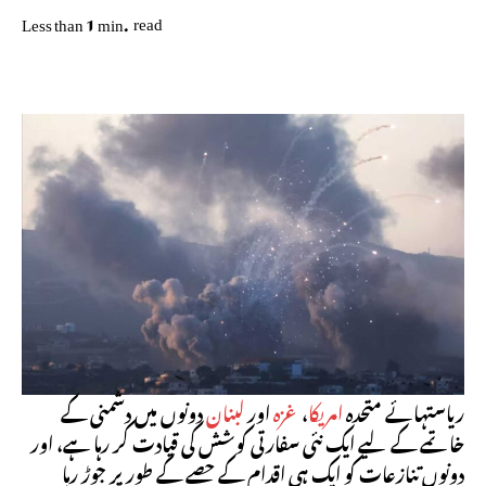
read
Less than 1
min.
ریاستہائے متحدہ
امریکا
،
غزہ
اور
لبنان
دونوں میں دشمنی کے
خاتمے کے لیے ایک نئی سفارتی کوشش کی قیادت کر رہا ہے، اور
دونوں تنازعات کو ایک ہی اقدام کے حصے کے طور پر جوڑ رہا