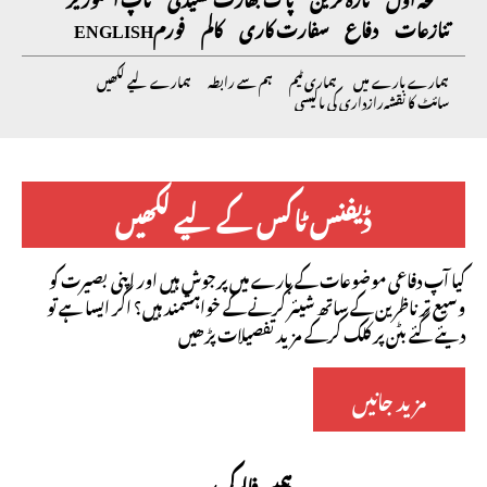
تنازعات
دفاع
سفارت کاری
کالم
فورم
ENGLISH
ہمارے بارے میں
ہماری ٹیم
ہم سے رابطہ
ہمارے لیے لکھیں
سائٹ کا نقشہ
رازداری کی پالیسی
ڈیفنس ٹاکس کے لیے لکھیں
کیا آپ دفاعی موضوعات کے بارے میں پرجوش ہیں اور اپنی بصیرت کو
وسیع تر ناظرین کے ساتھ شیئر کرنے کے خواہشمند ہیں؟ اگر ایسا ہے تو
دیئے گئے بٹن پر کلک کرکے مزید تفصیلات پڑھیں
مزید جانیں
ہمیں فالو کریں