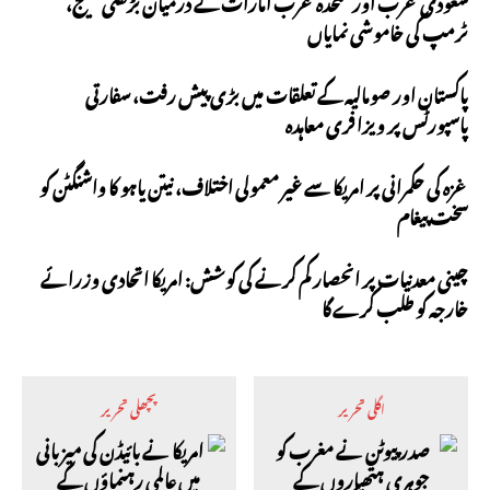
سعودی عرب اور متحدہ عرب امارات کے درمیان بڑھتی خلیج،
ٹرمپ کی خاموشی نمایاں
پاکستان اور صومالیہ کے تعلقات میں بڑی پیش رفت، سفارتی
پاسپورٹس پر ویزا فری معاہدہ
غزہ کی حکمرانی پر امریکا سے غیر معمولی اختلاف، نیتن یاہو کا واشنگٹن کو
سخت پیغام
چینی معدنیات پر انحصار کم کرنے کی کوشش: امریکا اتحادی وزرائے
خارجہ کو طلب کرے گا
اگلی تحریر
پچھلی تحریر