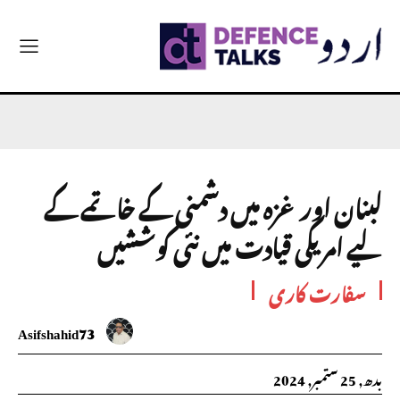
لبنان اور غزہ میں دشمنی کے خاتمے کے
لیے امریکی قیادت میں نئی کوششیں
سفارت کاری
Asifshahid73
بدھ, 25 ستمبر, 2024