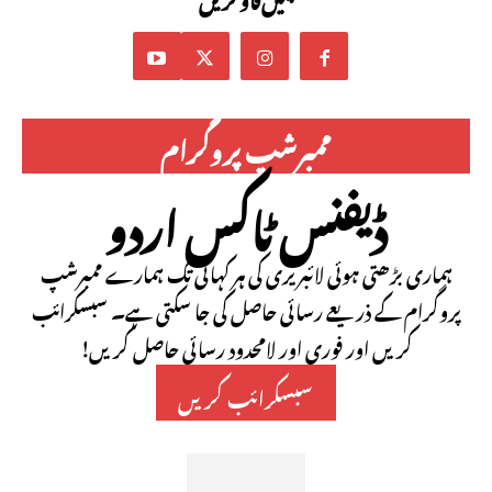
ممبرشپ پروگرام
ڈیفنس ٹاکس اردو
ہماری بڑھتی ہوئی لائبریری کی ہر کہانی تک ہمارے ممبرشپ
پروگرام کے ذریعے رسائی حاصل کی جا سکتی ہے۔ سبسکرائب
کریں اور فوری اور لامحدود رسائی حاصل کریں!
سبسکرائب کریں