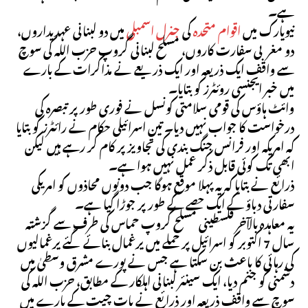
ہے۔
نیویارک میں
اقوام متحدہ
کی
جنرل اسمبلی
میں دو لبنانی عہدیداروں،
دو مغربی سفارت کاروں، مسلح لبنانی گروپ حزب اللہ کی سوچ
سے واقف ایک ذریعہ اور ایک ذریعے نے مذاکرات کے بارے
میں خبر ایجنسی روئٹرز کو بتایا۔
وائٹ ہاؤس کی قومی سلامتی کونسل نے فوری طور پر تبصرہ کی
درخواست کا جواب نہیں دیا۔ تین اسرائیلی حکام نے رائٹرز کو بتایا
کہ امریکہ اور فرانس جنگ بندی کی تجاویز پر کام کر رہے ہیں لیکن
ابھی تک کوئی قابل ذکر عمل نہیں ہوا ہے۔
ذرائع نے بتایا کہ یہ پہلا موقع ہوگا جب دونوں محاذوں کو امریکی
سفارتی دباؤ کے ایک حصے کے طور پر جوڑا گیا ہے۔
یہ معاہدہ بالآخر فلسطینی مسلح گروپ حماس کی طرف سے گزشتہ
سال 7 اکتوبر کو اسرائیل پر حملے میں یرغمال بنائے گئے یرغمالیوں
کی رہائی کا باعث بن سکتا ہے جس نے پورے مشرق وسطیٰ میں
دشمنی کو جنم دیا، ایک سینئر لبنانی اہلکار کے مطابق، حزب اللہ کی
سوچ سے واقف ذریعہ اور ذرائع نے بات چیت کے بارے میں