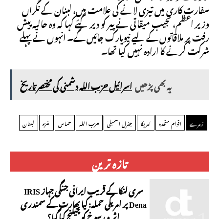
سفارت کاری میں تیزی لانے کی علامت میں، لبنان کے نگراں
وزیر اعظم، نجیب میقاتی نے پیر کو دیر گئے کہا کہ وہ حالیہ پیش
رفت پر ملاقاتوں کے لیے نیویارک جائیں گے۔ انہوں نے پہلے
شرکت کرنے کا ارادہ نہیں کیا تھا۔
یہ بھی پڑھیں
اسرائیل حزب اللہ دشمنی کی مختصر تاریخ
زمرے
اقوام متحدہ
امریکا
جنرل اسمبلی
حزب اللہ
حماس
غزہ
لبنان
تازہ ترین
سری لنکا کے قریب ایرانی جنگی جہاز IRIS
Dena پر امریکی حملہ: کیا بھارت کے سمندری
اثر و رسوخ کو چیلنج کیا گیا؟