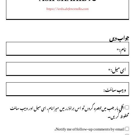
https://urdu.defencetalks.com
جواب دیں
نام:
ای
میل
ویب
سائ
اگلی بار جب میں تبصرہ کروں تو اس براؤزر میں میرا نام، ای میل اور ویب سائٹ
محفوظ کریں۔
Notify me of follow-up comments by email.