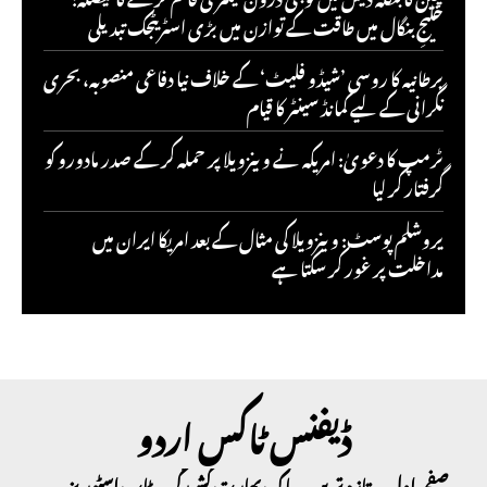
خلیجِ بنگال میں طاقت کے توازن میں بڑی اسٹریٹجک تبدیلی
برطانیہ کا روسی ’شیڈو فلیٹ‘ کے خلاف نیا دفاعی منصوبہ، بحری
نگرانی کے لیے کمانڈ سینٹر کا قیام
ٹرمپ کا دعویٰ: امریکہ نے وینزویلا پر حملہ کر کے صدر مادورو کو
گرفتار کر لیا
یروشلم پوسٹ: وینزویلا کی مثال کے بعد امریکا ایران میں
مداخلت پر غور کر سکتا ہے
ڈیفنس ٹاکس اردو
صفحہ اول
تازہ ترین
پاک بھارت کشیدگی
ٹاپ اسٹوریز