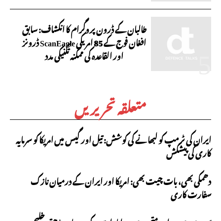
طالبان کے ڈرون پروگرام کا انکشاف: سابق
افغان فوج کے 85 امریکی ScanEagle ڈرونز
اور القاعدہ کی ممکنہ تکنیکی مدد
متعلقہ تحریریں
ایران کی ٹرمپ کو لبھانے کی کوشش: تیل اور گیس میں امریکا کو سرمایہ
کاری کی پیشکش
دھمکی بھی، بات چیت بھی: امریکا اور ایران کے درمیان نازک
سفارت کاری