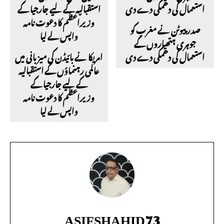
صدر پیوٹن نے مغرب کو
جوہری ہتھیاروں کے
استعمال کی دھمکی دے دی
امریکا نے بائیڈن کی میزبانی میں
عالمی رہنماؤں کے استقبالیہ
کے لیے جارجیا کے
وزیراعظم کا دعوت نامہ
واپس لے لیا
ASIFSHAHID73