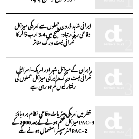
ایرانی شاہد ڈرون حملوں سے امریکی میزائل
دفاعی ریڈار تباہ: خلیج میں 3.4 ارب ڈالر کا
نگرانی نیٹ ورک متاثر
ایران کے میزائل شہر اور امریکہ–اسرائیل
نگرانی نیٹ ورک: ایرانی میزائل حملوں کی
رفتار کیوں کم ہو رہی ہے
قطر میں امریکی پیٹریاٹ دفاعی نظام پر دباؤ:
PAC-3 میزائل ختم ہونے کے بعد 2000 کے
PAC-2 انٹرسیپٹر استعمال ہونے لگے