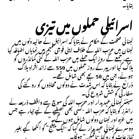
بتایا۔
اسرائیلی حملوں میں تیزی
لبنانی صحت کے حکام نے بتایا کہ اسرائیل نے حالیہ دنوں میں
لبنان میں حزب اللہ کے خلاف اپنی فوجی مہم میں نمایاں اضافہ کیا
ہے، جمعے کے روز ایک حملے میں حزب اللہ کے کئی کمانڈروں کو
ہلاک کیا اور پیر کے روز حملوں میں 550 سے زائد افراد ہلاک
ہوئے، جن میں 50 بچے بھی شامل تھے۔
ذرائع نے بتایا کہ اس شدت نے دونوں محاذوں کو روکنے کی
سفارتی کوشش شروع کی۔
سینئر لبنانی عہدیدار اور حزب اللہ کی سوچ سے واقف ذریعہ نے
رائٹرز کو بتایا کہ حزب اللہ "کسی بھی تصفیے کے لیے تیار ہے جس
میں غزہ اور لبنان دونوں شامل ہوں گے۔”
دوسرے لبنانی عہدیدار نے کہا کہ "ایک پیکج” کو اکٹھا کیے بغیر
تنازعات کو روکنا "ناممکن” ہوگا۔