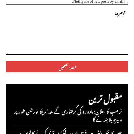
Notify me of new posts by email.
تبصرہ:
مقبول ترین
ٹرمپ کا اعلان: مادورو کی گرفتاری کے بعد امریکا عارضی طور پر
وینزویلا چلائے گا
چین کا بنگلہ دیش میں فوجی ڈرون فیکٹری قائم کرنے کا فیصلہ: