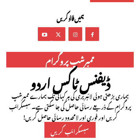
ہمیں فالو کریں
ممبرشپ پروگرام
ڈیفنس ٹاکس اردو
ہماری بڑھتی ہوئی لائبریری کی ہر کہانی تک ہمارے ممبرشپ
پروگرام کے ذریعے رسائی حاصل کی جا سکتی ہے۔ سبسکرائب
کریں اور فوری اور لامحدود رسائی حاصل کریں!
سبسکرائب کریں