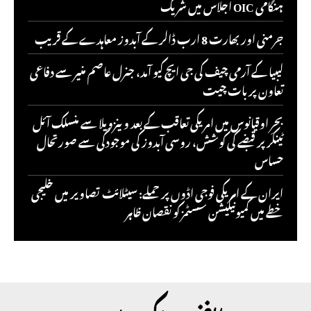
ہنگامی OIC اجلاس میں شریک
جرمنی اور بھارت 8 ارب ڈالر کے آبدوز معاہدے کے قریب
لیبیا کے آرمی چیف کی جی ایچ کیو آمد، جنرل عاصم منیر سے دفاعی
تعاون پر بات چیت
بحرِ اوقیانوس میں امریکی تعاقب کے بعد وینزویلا سے منسلک آئل
ٹینکر پر قبضے کی کوشش، روسی آبدوز کی موجودگی سے صورتحال
حساس
ایران کے امریکی فوجی اڈوں پر حملے: سیٹلائٹ تصاویر میں خلیجی
خطے میں کمیونیکیشن سسٹمز کو نقصان ظاہر