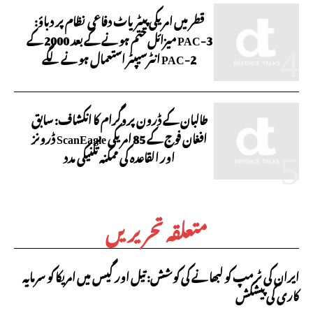
قطر میں امریکی پیٹریاٹ دفاعی نظام پر دباؤ:
PAC-3 میزائل ختم ہونے کے بعد 2000 کے
PAC-2 انٹرسیپٹر استعمال ہونے لگے
طالبان کے ڈرون پروگرام کا انکشاف: سابق
افغان فوج کے 85 امریکی ScanEagle ڈرونز
اور القاعدہ کی ممکنہ تکنیکی مدد
متعلقہ تحریریں
ایران کی ٹرمپ کو لبھانے کی کوشش: تیل اور گیس میں امریکا کو سرمایہ
کاری کی پیشکش