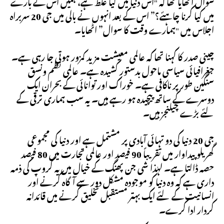
سوال اٹھایا تھا کہ "اس دنیا میں کیا غلط ہے، ہمیں اس کے بارے
میں کیا کرنا چاہئے؟” اس کے بعد انہوں نے بالی میں جی 20 سربراہ
اجلاس میں "ہمارے وقت کا سوال” اٹھایا۔
چینی صدر کا کہنا تھا کہ عالمی معیشت مزید کمزور ہوتی جا رہی ہے۔
جغرافیائی سیاسی ماحول بدستور کشیدہ ہے۔ عالمی نظم ونسق
سنگین طور پر ناکافی ہے۔ خوراک اور توانائی کے بحران ایک
دوسرے کے ساتھ پیچیدہ ہو رہے ہیں۔ یہ سب ہماری ترقی کے
لئے بڑے چیلنجز ہیں۔
جی 20 دنیا کی دو تہائی آبادی پر مشتمل ہے اور دنیا کی مجموعی
گھریلو پیداوار میں تقریباً 90 فیصد اور عالمی تجارت میں 80 فیصد
حصہ ڈالتا ہے۔ لہٰذا شی جن پھنگ کے خیال میں یہ گروپ کی ذمہ
داری ہے کہ وہ دنیا کو موجودہ مشکل دور سے آگاہ کرنے اور
انسانیت کے لئے ایک بہتر مستقبل تخلیق کرنے میں قائدانہ
کردار ادا کرے۔