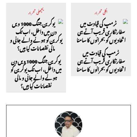
اگلی تحریر
پچھلی تحریر
ٹرمپ کی قیادت میں
سفارتکاری قریب آتے ہی
یوکرین جنگ 1000 ویں دن
اتحادیوں کو بحرانوں کا سامنا
میں داخل، اب تک یوکرین کو
ہونے والے جانی و مالی
نقصانات کیا ہیں؟