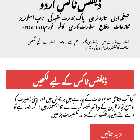
ڈیفنس ٹاکس اردو
صفحہ اول
تازہ ترین
پاک بھارت کشیدگی
ٹاپ اسٹوریز
تنازعات
دفاع
سفارت کاری
کالم
فورم
ENGLISH
ہمارے بارے میں
ہماری ٹیم
ہم سے رابطہ
ہمارے لیے لکھیں
سائٹ کا نقشہ
رازداری کی پالیسی
ڈیفنس ٹاکس کے لیے لکھیں
کیا آپ دفاعی موضوعات کے بارے میں پرجوش ہیں اور اپنی بصیرت کو
وسیع تر ناظرین کے ساتھ شیئر کرنے کے خواہشمند ہیں؟ اگر ایسا ہے تو
دیئے گئے بٹن پر کلک کرکے مزید تفصیلات پڑھیں
مزید جانیں