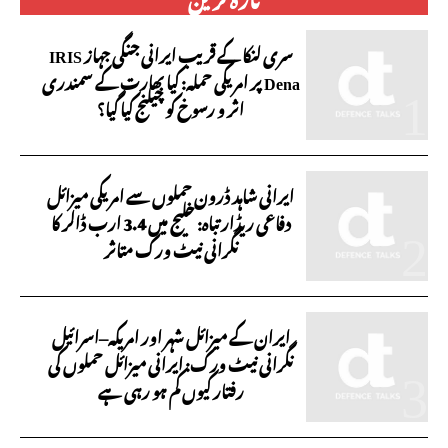
سری لنکا کے قریب ایرانی جنگی جہاز IRIS
Dena پر امریکی حملہ: کیا بھارت کے سمندری
اثر و رسوخ کو چیلنج کیا گیا؟
ایرانی شاہد ڈرون حملوں سے امریکی میزائل
دفاعی ریڈار تباہ: خلیج میں 3.4 ارب ڈالر کا
نگرانی نیٹ ورک متاثر
ایران کے میزائل شہر اور امریکہ–اسرائیل
نگرانی نیٹ ورک: ایرانی میزائل حملوں کی
رفتار کیوں کم ہو رہی ہے