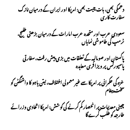
دھمکی بھی، بات چیت بھی: امریکا اور ایران کے درمیان نازک
سفارت کاری
سعودی عرب اور متحدہ عرب امارات کے درمیان بڑھتی خلیج،
ٹرمپ کی خاموشی نمایاں
پاکستان اور صومالیہ کے تعلقات میں بڑی پیش رفت، سفارتی
پاسپورٹس پر ویزا فری معاہدہ
غزہ کی حکمرانی پر امریکا سے غیر معمولی اختلاف، نیتن یاہو کا واشنگٹن کو
سخت پیغام
چینی معدنیات پر انحصار کم کرنے کی کوشش: امریکا اتحادی وزرائے
خارجہ کو طلب کرے گا