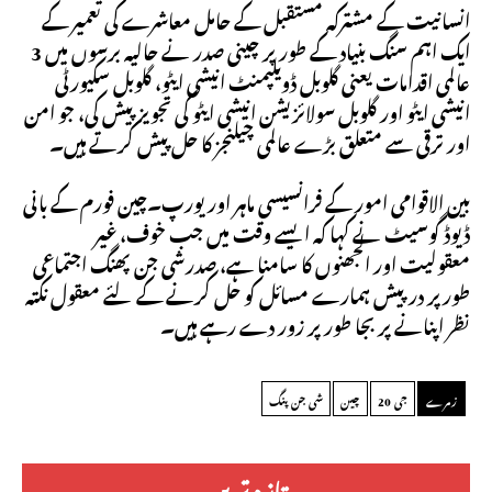
انسانیت کے مشترکہ مستقبل کے حامل معاشرے کی تعمیر کے
ایک اہم سنگ بنیاد کے طور پر چینی صدر نے حالیہ برسوں میں 3
عالمی اقدامات یعنی گلوبل ڈویلپمنٹ انیشی ایٹو، گلوبل سکیورٹی
انیشی ایٹو اور گلوبل سولائزیشن انیشی ایٹو کی تجویز پیش کی، جو امن
اور ترقی سے متعلق بڑے عالمی چیلنجز کا حل پیش کرتے ہیں۔
بین الاقوامی امور کے فرانسیسی ماہر اور یورپ۔چین فورم کے بانی
ڈیوڈ گوسیٹ نے کہا کہ ایسے وقت میں جب خوف، غیر
معقولیت اور الجھنوں کا سامنا ہے، صدرشی جن پھنگ اجتماعی
طورپر درپیش ہمارے مسائل کو حل کرنے کے لئے معقول نکتہ
نظر اپنانے پر بجا طور پر زور دے رہے ہیں۔
زمرے
جی 20
چین
شی جن پنگ
تازہ ترین