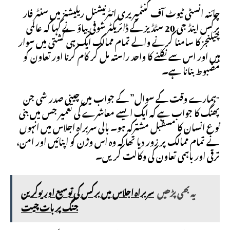
چائنہ انسٹی ٹیوٹ آف کنٹمپریری انٹرنیشنل ریلیشنز میں سنٹر فار
برکس اینڈ جی 20 سٹڈیز کے ڈائریکٹر شوفی بیاؤ نے کہا کہ عالمی
چیلنجز کا سامنا کرنے والے تمام ممالک ایک ہی کشتی میں سوار
ہیں اور اس سے نکلنے کا واحد راستہ مل کر کام کرنا اور تعاون کو
مضبوط بنانا ہے۔
"ہمارے وقت کے سوال” کے جواب میں چینی صدر شی جن
پھنگ کا جواب ہے کہ ایک ایسے معاشرے کی تعمیر جس میں بنی
نوع انسان کا مسقبل مشترکہ ہو۔ بالی سربراہ اجلاس میں انہوں
نے تمام ممالک پر زور دیا تھا کہ وہ اس وژن کو اپنائیں اور امن،
ترقی اور باہمی تعاون کی وکالت کریں۔
یہ بھی پڑھیں
سربراہ اجلاس میں برکس کی توسیع اور یوکرین
جنگ پر بات چیت