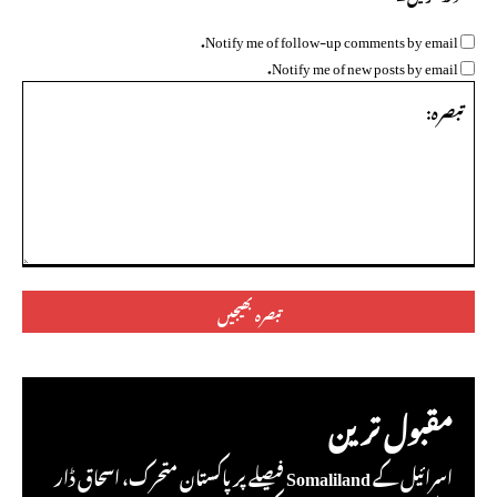
Notify me of follow-up comments by email.
Notify me of new posts by email.
تبصرہ:
مقبول ترین
اسرائیل کے Somaliland فیصلے پر پاکستان متحرک، اسحاق ڈار