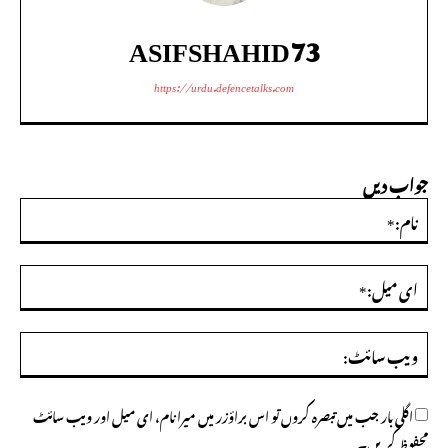
ASIFSHAHID73
https://urdu.defencetalks.com
جواب دیں
نام:
ای
میل
ویب
سائ
اگلی بار جب میں تبصرہ کروں تو اس براؤزر میں میرا نام، ای میل اور ویب سائٹ
محفوظ کریں۔