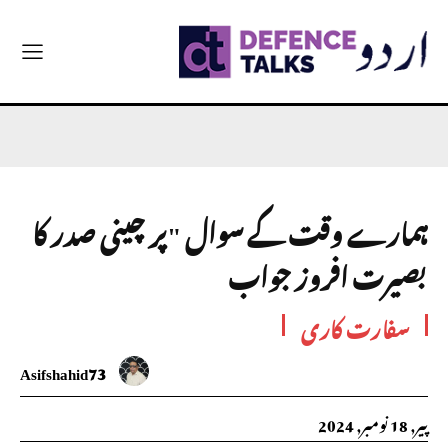
ہمارے وقت کے سوال "پر چینی صدر کا
بصیرت افروز جواب
سفارت کاری
Asifshahid73
پیر, 18 نومبر, 2024