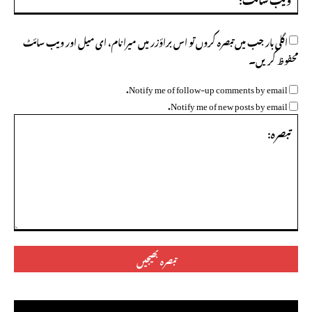
سائ
اگلی بار جب میں تبصرہ کروں تو اس براؤزر میں میرا نام، ای میل اور ویب سائٹ
محفوظ کریں۔
Notify me of follow-up comments by email.
Notify me of new posts by email.
تبصرہ: