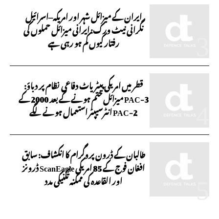
ایران کے میزائل شہر اور امریکہ–اسرائیل
نگرانی نیٹ ورک: ایرانی میزائل حملوں کی
رفتار کیوں کم ہو رہی ہے
قطر میں امریکی پیٹریاٹ دفاعی نظام پر دباؤ:
PAC-3 میزائل ختم ہونے کے بعد 2000 کے
PAC-2 انٹرسیپٹر استعمال ہونے لگے
طالبان کے ڈرون پروگرام کا انکشاف: سابق
افغان فوج کے 85 امریکی ScanEagle ڈرونز
اور القاعدہ کی ممکنہ تکنیکی مدد