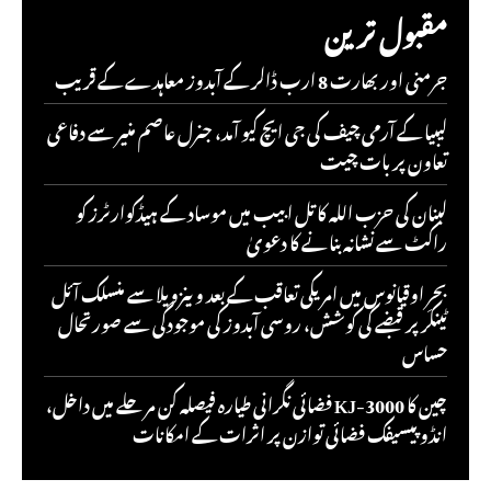
مقبول ترین
جرمنی اور بھارت 8 ارب ڈالر کے آبدوز معاہدے کے قریب
لیبیا کے آرمی چیف کی جی ایچ کیو آمد، جنرل عاصم منیر سے دفاعی
تعاون پر بات چیت
لبنان کی حزب اللہ کا تل ابیب میں موساد کے ہیڈکوارٹرز کو
راکٹ سے نشانہ بنانے کا دعویٰ
بحرِ اوقیانوس میں امریکی تعاقب کے بعد وینزویلا سے منسلک آئل
ٹینکر پر قبضے کی کوشش، روسی آبدوز کی موجودگی سے صورتحال
حساس
چین کا KJ-3000 فضائی نگرانی طیارہ فیصلہ کن مرحلے میں داخل،
انڈو پیسیفک فضائی توازن پر اثرات کے امکانات