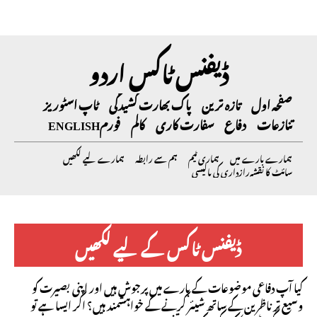
ڈیفنس ٹاکس اردو
صفحہ اول
تازہ ترین
پاک بھارت کشیدگی
ٹاپ اسٹوریز
تنازعات
دفاع
سفارت کاری
کالم
فورم
ENGLISH
ہمارے بارے میں
ہماری ٹیم
ہم سے رابطہ
ہمارے لیے لکھیں
سائٹ کا نقشہ
رازداری کی پالیسی
ڈیفنس ٹاکس کے لیے لکھیں
کیا آپ دفاعی موضوعات کے بارے میں پرجوش ہیں اور اپنی بصیرت کو
وسیع تر ناظرین کے ساتھ شیئر کرنے کے خواہشمند ہیں؟ اگر ایسا ہے تو