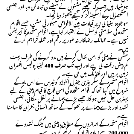
ہوشیار ہیں جب کہ پچھلے مشنوں نے ہیضے کی تباہ کن وبا اور جنسی
استحصال کے اسکینڈلز کو پیچھے چھوڑ دیا تھا۔
موجودہ کینیا کی زیر قیادت بین الاقوامی سیکورٹی مشن، جسے اقوام
متحدہ کی سلامتی کونسل نے اختیار کیا ہے، اقوام متحدہ کا آپریشن
نہیں ہے۔ ممالک رضاکارانہ طور پر رقم اور عملہ فراہم کرتے
ہیں۔
مشن نے ہیٹی کو امن بحال کرنے میں مدد کرنے کی طرف بہت
کم پیش رفت کی ہے اور اب تک صرف 400 کینیا پولیس افسران
زمین پر ہیں اور فنڈنگ ​​میں کمی ہے۔
اقوام متحدہ کے سکریٹری جنرل انتونیو گوٹیرس نے اس ماہ کے
شروع میں کہا تھا کہ اقوام متحدہ کی امن فوج کا قیام ہیٹی کے لیے
بہترین حل نہیں ہو گا، جسے بڑے پیمانے پر نقل مکانی، جنسی
تشدد اور بڑے پیمانے پر بھوک کے ساتھ انسانی بحران کا سامنا
ہے۔
اقوام متحدہ کے اندازوں کے مطابق، ہیٹی میں گینگ تشدد نے
700,000 سے زیادہ افراد کو بے گھر کر دیا ہے۔