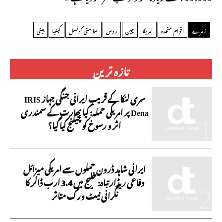
زمرے
اقوام متحدہ
امریکا
چین
روس
سلامتی کونسل
کینیا
ہیٹی
تازہ ترین
سری لنکا کے قریب ایرانی جنگی جہاز IRIS
Dena پر امریکی حملہ: کیا بھارت کے سمندری
اثر و رسوخ کو چیلنج کیا گیا؟
ایرانی شاہد ڈرون حملوں سے امریکی میزائل
دفاعی ریڈار تباہ: خلیج میں 3.4 ارب ڈالر کا
نگرانی نیٹ ورک متاثر