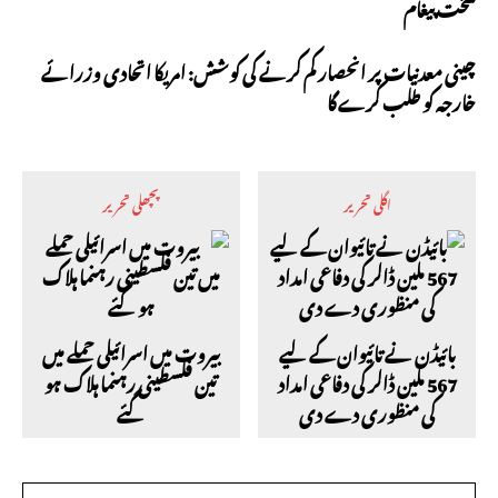
سخت پیغام
چینی معدنیات پر انحصار کم کرنے کی کوشش: امریکا اتحادی وزرائے
خارجہ کو طلب کرے گا
اگلی تحریر
پچھلی تحریر
بائیڈن نے تائیوان کے لیے
بیروت میں اسرائیلی حملے میں
567 ملین ڈالر کی دفاعی امداد
تین فلسطینی رہنما ہلاک ہو
کی منظوری دے دی
گئے