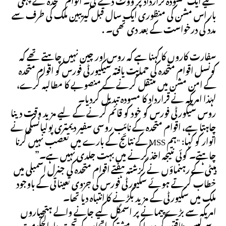
بار اس مشن کی منظوری ایک سال قبل کیریبین ملک کی طرف سے
مدد کی درخواست کے بعد دی تھی۔ .
سفارت کاروں کا کہنا ہے کہ روس اور چین نہیں چاہتے تھے کہ
کونسل اقوام متحدہ کی حمایت یافتہ سیکیورٹی فورس کو اقوام متحدہ
کے امن مشن میں منتقل کرنے کے منصوبے کا مطالبہ کرے،
لہٰذا امریکہ نے قرارداد کا مسودہ تبدیل کردیا۔
روس سیکورٹی فورس کو خود کو قائم کرنے کے لیے مزید وقت دینا
چاہتا ہے، اقوام متحدہ کے نائب روسی سفیر دیمتری پولیانسکی نے
اتوار کو کہا: "ہم MSS کے نتائج کے بارے میں تعصب نہیں کرنا
چاہتے۔ کوئی نتیجہ اخذ کرنے میں بہت جلدی نہیں ہے۔”
ہیٹی کے رہنماؤں نے گزشتہ ہفتے اقوام متحدہ کی جنرل اسمبلی میں
خطاب کرتے ہوئے سکیورٹی فورس کی جزوی تعیناتی کے باوجود
ملک میں سکیورٹی کے مزید بگڑنے کا انتباہ دیا تھا۔
امریکہ سے بڑے پیمانے پر اسمگل کیے جانے والے ہتھیاروں
سے لیس طاقتور گروہ، ایک مشترکہ اتحاد کے تحت دارالحکومت