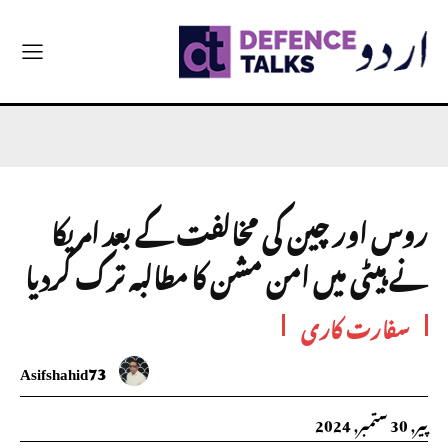
روس اور چین کی مخالفت کے بعد امریکا
نے ہیٹی میں امن مشن کا مطالبہ ترک کردیا
سفارت کاری
Asifshahid73
پیر, 30 ستمبر, 2024