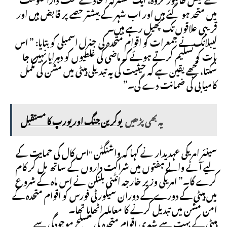
میں متحد ہو گئے ہیں اور اب شہر کے بیشتر حصے پر قابض ہیں اور
قریبی علاقوں تک پھیل رہے ہیں۔
لیبلانک نے جمعرات کو اقوام متحدہ کی جنرل اسمبلی کو بتایا: ” اس
بات کو تسلیم کرتے ہوئے کہ ماضی کی غلطیوں کو دہرایا نہیں جا
سکتا، مجھے یقین ہے کہ حیثیت کی یہ تبدیلی ہیٹی میں مشن کی مکمل
کامیابی کی ضمانت دے گی۔”
یہ بھی پڑھیں
یوکرین جنگ اور یورپ کا مستقبل
سینئر امریکی عہدیدار نے کہا کہ واشنگٹن "اس کال کی حمایت کے
لیے آنے والے ہفتوں میں شراکت داروں کے ساتھ مل کر کام
کرے گا۔” امریکی وزیر خارجہ انٹنی بلنکن نے اس ماہ کے شروع
میں ہیٹی کے دورے کے دوران سیکورٹی فورس کو اقوام متحدہ کے
امن مشن میں تبدیل کرنے کا معاملہ اٹھایا تھا۔
ہیٹی کے بہت سے شہری اقوام متحدہ کی مسلح موجودگی سے