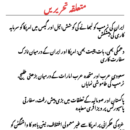
متعلقہ تحریریں
ایران کی ٹرمپ کو لبھانے کی کوشش: تیل اور گیس میں امریکا کو سرمایہ
کاری کی پیشکش
دھمکی بھی، بات چیت بھی: امریکا اور ایران کے درمیان نازک
سفارت کاری
سعودی عرب اور متحدہ عرب امارات کے درمیان بڑھتی خلیج،
ٹرمپ کی خاموشی نمایاں
پاکستان اور صومالیہ کے تعلقات میں بڑی پیش رفت، سفارتی
پاسپورٹس پر ویزا فری معاہدہ
غزہ کی حکمرانی پر امریکا سے غیر معمولی اختلاف، نیتن یاہو کا واشنگٹن کو