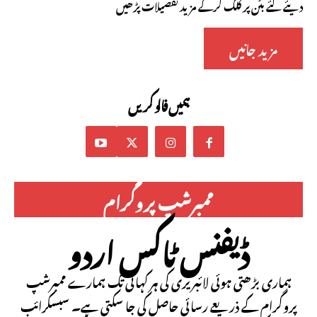
دیئے گئے بٹن پر کلک کرکے مزید تفصیلات پڑھیں
مزید جانیں
ہمیں فالو کریں
ممبرشپ پروگرام
ڈیفنس ٹاکس اردو
ہماری بڑھتی ہوئی لائبریری کی ہر کہانی تک ہمارے ممبرشپ
پروگرام کے ذریعے رسائی حاصل کی جا سکتی ہے۔ سبسکرائب