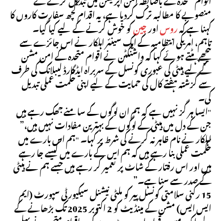
منصوبے کا مطالبہ ترک کردیا ہے، یہ اقدام کچھ سفارت کاروں کا
کہنا ہے کہ
روس
اور
چین
کو خوش کرنے کے لیے کیا گیا۔
تاہم، امریکی انتظامیہ کے ایک سینئر اہلکار نے اس جائزے سے
پیچھے ہٹتے ہوئے کہا کہ واشنگٹن نے اقوام متحدہ کے امن مشن
کے لیے ہیٹی کی عبوری کونسل کے سربراہ ایڈگارڈ لیبلانک کی طرف
سے گزشتہ ہفتے کال کی حمایت کے لیے اپنی حکمت عملی تبدیل
کی۔
"ایسا ہر گز نہیں ہے کہ ہم ان لوگوں کے سامنے جھک رہے ہیں
جن کے دل میں ہیٹی کے لوگوں کے بہترین مفادات نہیں ہیں،”
اہلکار نے نام ظاہر نہ کرنے کی شرط پر کہا۔ "ہم اس بارے میں
حکمت عملی بنا رہے ہیں کہ ہم اس کے بارے میں کیسے جا رہے
ہیں اور اس رفتار کے شاٹ پر تعمیر کر رہے ہیں جسے ہم نے ہیٹی
کے صدر سے سنا ہے۔”
15 رکنی سلامتی کونسل پیر کو ملٹی نیشنل سیکیورٹی سپورٹ (ایم
ایس ایس) مشن کے مینڈیٹ کو 2 اکتوبر 2025 تک بڑھانے کے
لیے ایک مسودہ قرارداد پر ووٹ دے گی۔ اقوام متحدہ نے پہلی