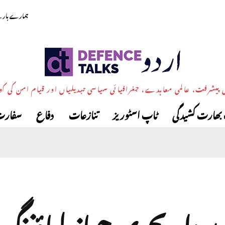
ہمارے بارے
پیشرفت، عالمی معاہدے، جغرافیائی سیاسی تبدیلیاں اور قیام امن کی ک
بھارت کشیدگی
ٹاپ اسٹوریز
تنازعات
دفاع
سفارت
 بردار بحری جہاز لیاؤنن