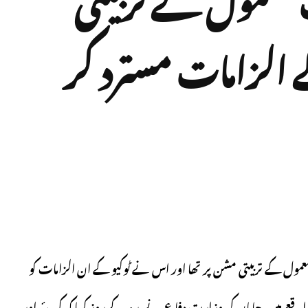
 الزامات مسترد کر
معمول کے تربیتی مشن پر تھا اور اس نے ٹوکیو کے ان الزامات کو
اقعے میں، جاپان کی وزارت دفاع نے بدھ کے روز کہا کہ کیریئر اور