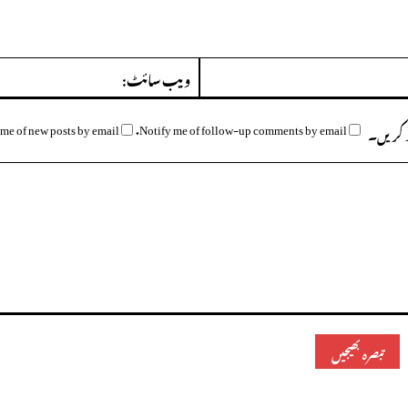
ای
میل:*
me of new posts by email.
Notify me of follow-up comments by email.
وظ کریں۔