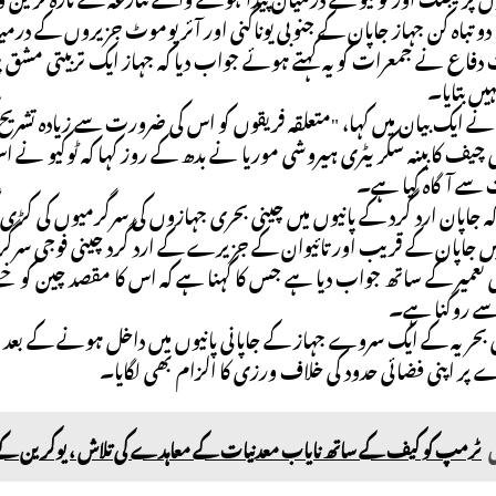
 تباہ کن جہاز جاپان کے جنوبی یوناگنی اور آئریوموٹ جزیروں کے درمی
دفاع نے جمعرات کو یہ کہتے ہوئے جواب دیا کہ جہاز ایک تربیتی مشق پر 
یں بتایا۔
ے ایک بیان میں کہا، "متعلقہ فریقوں کو اس کی ضرورت سے زیادہ تش
 چیف کابینہ سکریٹری ہیروشی موریا نے بدھ کے روز کہا کہ ٹوکیو نے اس 
سے آگاہ کیا ہے۔
ہ جاپان ارد گرد کے پانیوں میں چینی بحری جہازوں کی سرگرمیوں کی کڑی ن
یں جاپان کے قریب اور تائیوان کے جزیرے کے ارد گرد چینی فوجی سرگرمی
تعمیر کے ساتھ جواب دیا ہے جس کا کہنا ہے کہ اس کا مقصد چین کو خط
سے روکنا ہے۔
نی بحریہ کے ایک سروے جہاز کے جاپانی پانیوں میں داخل ہونے کے بعد
ر اپنی فضائی حدود کی خلاف ورزی کا الزام بھی لگایا۔
ں
ٹرمپ کو کیف کے ساتھ نایاب معدنیات کے معاہدے کی تلاش ، یوکرین کے 26 ٹریلین ڈالر کے معدنی وسائل میں سے 70 فیصد پر روس کا کنٹر