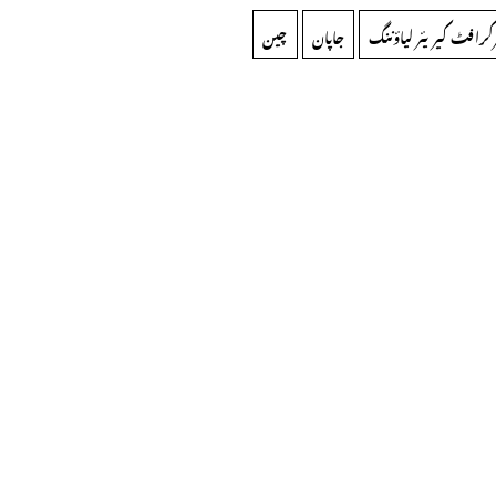
رکرافٹ کیریئر لیاؤننگ
جاپان
چین