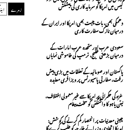
گیس میں امریکا کو سرمایہ کاری کی پیشکش
زمرے
ایئ
دھمکی بھی، بات چیت بھی: امریکا اور ایران کے
درمیان نازک سفارت کاری
سعودی عرب اور متحدہ عرب امارات کے
درمیان بڑھتی خلیج، ٹرمپ کی خاموشی نمایاں
پاکستان اور صومالیہ کے تعلقات میں بڑی پیش
رفت، سفارتی پاسپورٹس پر ویزا فری معاہدہ
غزہ کی حکمرانی پر امریکا سے غیر معمولی اختلاف،
نیتن یاہو کا واشنگٹن کو سخت پیغام
چینی معدنیات پر انحصار کم کرنے کی کوشش:
امریکا اتحادی وزرائے خارجہ کو طلب کرے گا