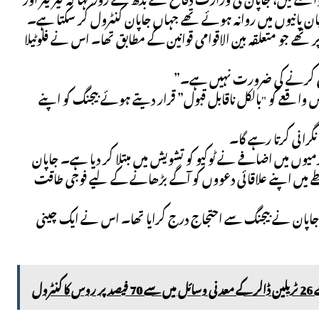
ان پانیوں میں روانہ ہوئے تھے جہاں جاپان کنٹرول کر سکتا ہے۔
تھے جو متعلقہ بین الاقوامی قوانین کے مطابق تھا۔ اس نے فلوٹیلا
ریح کرنے کی ضرورت نہیں ہے۔”
واقعے کو "بالکل ناقابل قبول” قرار دیتے ہوئے بیجنگ کو اپنے
گرانی کرتا رہے گا۔
وں میں اضافے نے ٹوکیو کو تشویش میں مبتلا کر دیا ہے۔ جاپان
ے میں اپنے علاقائی دعووں کو آگے بڑھانے کے لیے فوجی طاقت
 جاپان نے بیجنگ سے احتجاج درج کرایا تھا۔ اس نے ایک چینی
ول