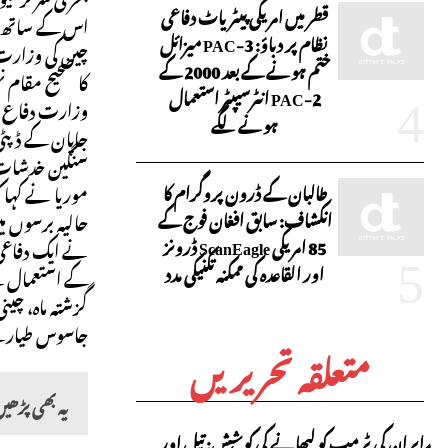
قطر میں امریکی پیٹریاٹ دفاعی
اس کے ساتھ دو
نظام پر دباؤ: PAC-3 میزائل
چین کی وزارت 
ختم ہونے کے بعد 2000 کے
کا صحیح مقام نہ
PAC-2 انٹرسیپٹر استعمال
وزارت دفاع ن
ہونے لگے
جاپان کے ڈپٹی
سنگین خدشات 
طالبان کے ڈرون پروگرام کا
موریا نے کہا ک
انکشاف: سابق افغان فوج کے
حالیہ برسوں م
85 امریکی ScanEagle ڈرونز
نے ایک دفاعی 
اور القاعدہ کی ممکنہ تکنیکی مدد
کے استعمال 
گزشتہ ماہ، چی
جاسوس طیارے پ
متعلقہ تحریریں
یہ بھی پڑھی
ایران کی ٹرمپ کو لبھانے کی کوشش: تیل اور