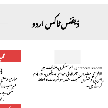
ڈیفنس ٹاکس اردو
مم
dfencetalks.com پر، ہم عسکری پیشرفت، بین
ڈ
الاقوامی معاہدوں، جغرافیائی سیاسی تبدیلیوں، اور قیام
ہماری بڑھتی ہو
امن کی کوششوں سمیت متعدد موضوعات کا احاطہ
کرتے ہیں۔
ممبرشپ پروگ
سکتی ہے۔ 
لام