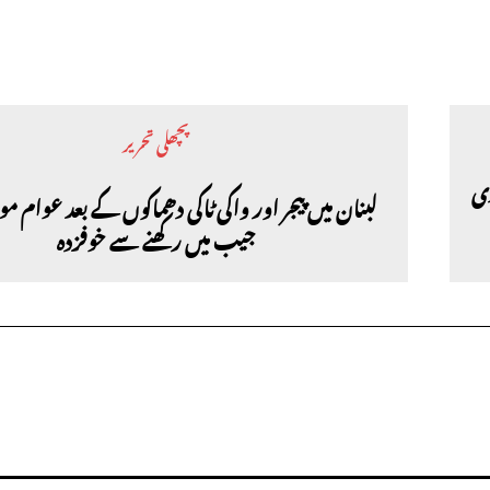
پچھلی تحریر
لبنان میں پیجر اور واکی ٹاکی دھماکوں کے بعد عوام مو
جیب میں رکھنے سے خوفزدہ