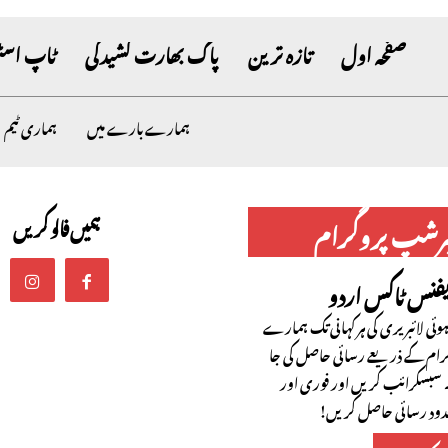
صفحہ اول
تازہ ترین
پاک بھارت کشیدگی
ٹاپ اسٹ
ہمارے بارے میں
ہماری ٹیم
ہمیں فالو کریں
برشپ پروگرام
یفنس ٹاکس اردو
ئی لائبریری کی ہر کہانی تک ہمارے
رام کے ذریعے رسائی حاصل کی جا
سبسکرائب کریں اور فوری اور
حدود رسائی حاصل کریں!