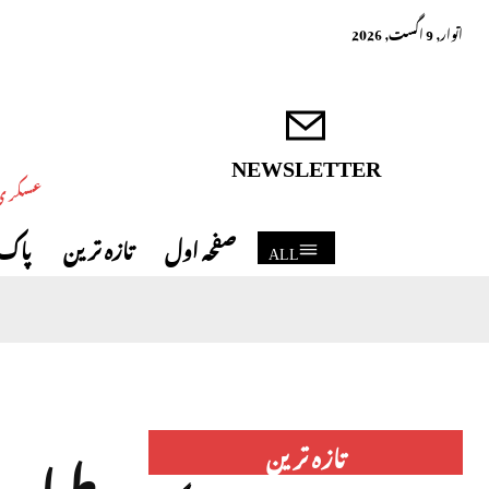
اتوار, 9 اگست, 2026
NEWSLETTER
عسکری 
صفحہ اول
تازہ ترین
پاک 
ALL
طیارہ
تازہ ترین