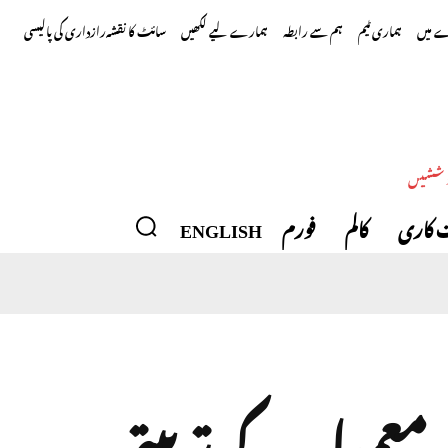
 میں
ہماری ٹیم
ہم سے رابطہ
ہمارے لیے لکھیں
سائٹ کا نقشہ
رازداری کی پالیسی
وششیں
 کاری
کالم
فورم
ENGLISH
گ معمول کے تربیتی