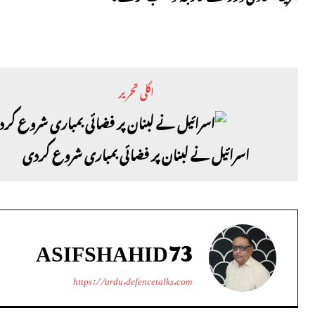
اگلی تحریر
اسرائیل نے لبنان پر فضائی بمباری شروع کردی
ASIFSHAHID73
https://urdu.defencetalks.com