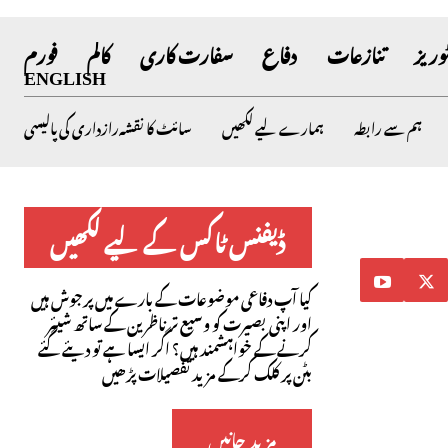
وریز
تنازعات
دفاع
سفارت کاری
کالم
فورم
ENGLISH
ہم سے رابطہ
ہمارے لیے لکھیں
سائٹ کا نقشہ
رازداری کی پالیسی
ڈیفنس ٹاکس کے لیے لکھیں
کیا آپ دفاعی موضوعات کے بارے میں پرجوش ہیں
اور اپنی بصیرت کو وسیع تر ناظرین کے ساتھ شیئر
کرنے کے خواہشمند ہیں؟ اگر ایسا ہے تو دیئے گئے
بٹن پر کلک کرکے مزید تفصیلات پڑھیں
مزید جانیں