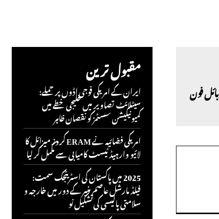
مقبول ترین
بائل فون
ایران کے امریکی فوجی اڈوں پر حملے:
سیٹلائٹ تصاویر میں خلیجی خطے میں
کمیونیکیشن سسٹمز کو نقصان ظاہر
امریکی فضائیہ نے ERAM کروز میزائل کا
لائیو وارہیڈ ٹیسٹ کامیابی سے مکمل کر لیا
2025 میں پاکستان کی اسٹریٹجک سمت:
فیلڈ مارشل عاصم منیر کے دور میں خارجہ و
سلامتی پالیسی کی تشکیل نو