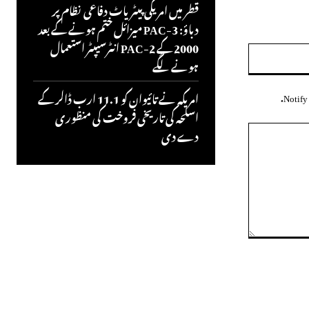
قطر میں امریکی پیٹریاٹ دفاعی نظام پر
دباؤ: PAC-3 میزائل ختم ہونے کے بعد
2000 کے PAC-2 انٹرسیپٹر استعمال
ویب
ہونے لگے
سائٹ:
امریکہ نے تائیوان کو 11.1 ارب ڈالر کے
Notify 
اسلحہ کی تاریخی فروخت کی منظوری
دے دی