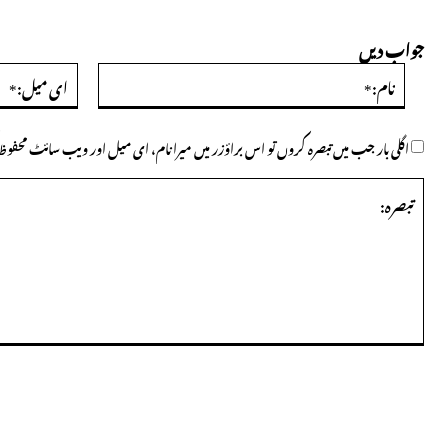
جواب دیں
نام:*
اگلی بار جب میں تبصرہ کروں تو اس براؤزر میں میرا نام، ای میل اور ویب سائٹ محف
تبصرہ: