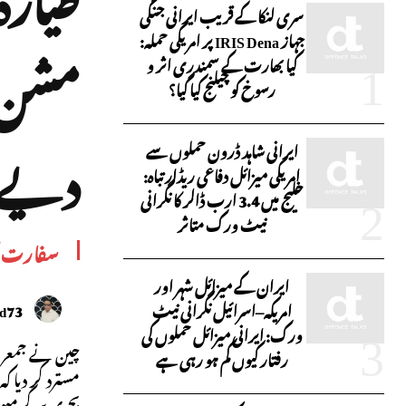
سری لنکا کے قریب ایرانی جنگی
جہاز IRIS Dena پر امریکی حملہ:
مشن پ
کیا بھارت کے سمندری اثر و
رسوخ کو چیلنج کیا گیا؟
دیے
ایرانی شاہد ڈرون حملوں سے
امریکی میزائل دفاعی ریڈار تباہ:
خلیج میں 3.4 ارب ڈالر کا نگرانی
نیٹ ورک متاثر
سفارت 
ایران کے میزائل شہر اور
امریکہ–اسرائیل نگرانی نیٹ
id73
ورک: ایرانی میزائل حملوں کی
چین نے جمعرات
رفتار کیوں کم ہو رہی ہے
مسترد کر دیا 
بحری سرگرمیوں