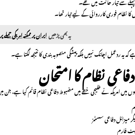
پہلے سے تیار حالت میں تھے۔
رول کا نظام فوری کارروائی کے لیے تیار تھا۔
یہ بھی پڑھیں
ایران پر ممکنہ امریکی حملے
ہے کہ یہ ردعمل اچانک نہیں بلکہ پیشگی منصوبہ بندی کا نتیجہ لگتا ہے۔
دفاعی نظام کا امتحان
وں میں امریکہ نے خلیجی خطے میں مضبوط دفاعی نظام قائم کیا ہے، جن می
م
گر میزائل دفاعی سسٹمز
لیٹ فارم