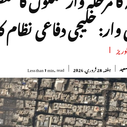
 وار: خلیجی دفاعی نظام 
وریز
سعید
read
Less than 1
min.
ہفتہ, 28 فروری, 2026