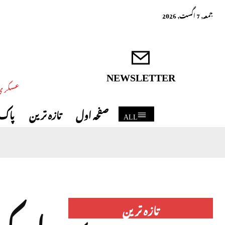
جمعہ, 7 اگست, 2026
NEWSLETTER
عسکری 
صفحہ اول
تازہ ترین
پاک 
ALL
امریک
تازہ ترین