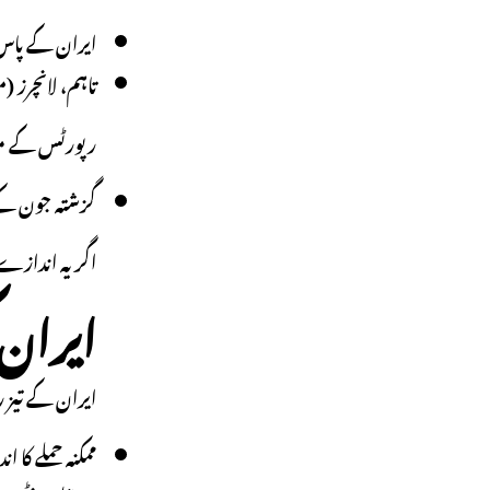
ایران کے پاس تقریباً 2000 سے 3000
تاہم، لانچرز 
رپورٹس کے م
گزشتہ جون کے 
اگر یہ اندازے 
ایران 
ایران کے تیز 
ممکنہ حملے کا ا