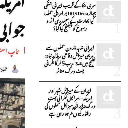
سری لنکا کے قریب ایرانی جنگی
جہاز IRIS Dena پر امریکی حملہ:
جوابی
کیا بھارت کے سمندری اثر و
رسوخ کو چیلنج کیا گیا؟
ایرانی شاہد ڈرون حملوں سے
ٹاپ اسٹ
امریکی میزائل دفاعی ریڈار تباہ:
خلیج میں 3.4 ارب ڈالر کا نگرانی
حماد 
نیٹ ورک متاثر
ایران کے میزائل شہر اور
امریکہ–اسرائیل نگرانی نیٹ
ورک: ایرانی میزائل حملوں کی
رفتار کیوں کم ہو رہی ہے