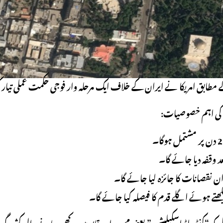
ے مطابق امریکا نے ایران کے خلاف ایک مرحلہ وار فوجی حکمت عملی تیار
ی اہم خصوصیات:
د وقفہ دیا جائے گا۔
 نقصانات کا جائزہ لیا جائے گا۔
ھتے ہوئے اگلے قدم کا فیصلہ کیا جائے گا۔
و “کنٹرولڈ اسکیلیشن” یعنی محدود اور قابو میں رکھی جانے والی کشیدگی 