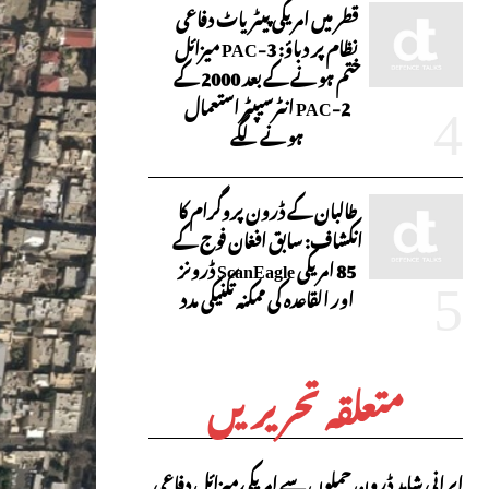
قطر میں امریکی پیٹریاٹ دفاعی
نظام پر دباؤ: PAC-3 میزائل
ختم ہونے کے بعد 2000 کے
PAC-2 انٹرسیپٹر استعمال
ہونے لگے
طالبان کے ڈرون پروگرام کا
انکشاف: سابق افغان فوج کے
85 امریکی ScanEagle ڈرونز
اور القاعدہ کی ممکنہ تکنیکی مدد
متعلقہ تحریریں
ایرانی شاہد ڈرون حملوں سے امریکی میزائل دفاعی