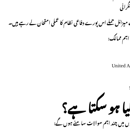
گرانی
میزائل حملے اس پورے دفاعی نظام کا عملی امتحان لے رہے ہیں۔
اہم ممالک:
United A
ا ہو سکتا ہے؟
ں میں چند اہم سوالات سامنے ہوں گے: