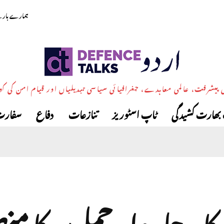
ہمارے بارے
پیشرفت، عالمی معاہدے، جغرافیائی سیاسی تبدیلیاں اور قیام امن کی ک
بھارت کشیدگی
ٹاپ اسٹوریز
تنازعات
دفاع
سفارت
ہ کا مرحلہ وار حملوں کا من