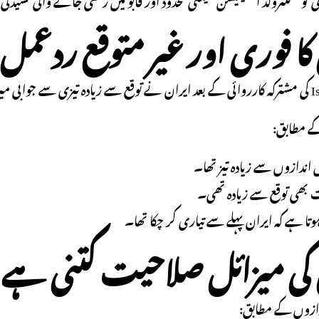
کا فوری اور غیر متوقع ردعمل
ے مطابق:
 اندازوں سے زیادہ تیز تھا۔
 بھی توقع سے زیادہ تھی۔
تا ہے کہ ایران پہلے سے تیاری کر چکا تھا۔
 کی میزائل صلاحیت کتنی ہے
دازوں کے مطابق: