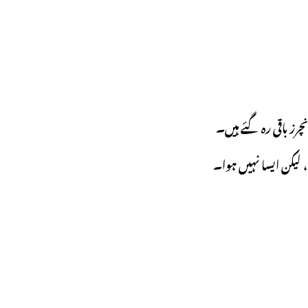
رز باقی رہ گئے ہیں۔
، لیکن ایسا نہیں ہوا۔