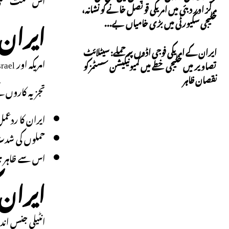
مرکز اور دبئی میں امریکی قونصل خانے کو نشانہ،
ایران 
خلیجی سکیورٹی میں بڑی خامیاں بے...
ایران کے امریکی فوجی اڈوں پر حملے: سیٹلائٹ
امریکہ اور Israel کی مشترکہ کارروائی کے بعد ایران نے توقع سے زیادہ تیزی سے جوابی میزائل حملے کیے۔
تصاویر میں خلیجی خطے میں کمیونیکیشن سسٹمز کو
نقصان ظاہر
تجزیہ کاروں ک
ایران کا ردعمل
حملوں کی شدت
اس سے ظاہر ہو
ایران
انٹیلی جنس ان