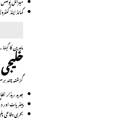
میزائل یونٹس 
کمانڈ اینڈ کنٹ
ماہرین کا کہنا 
خلیجی 
گزشتہ چند برس
جدید ریڈار نظا
پیٹریاٹ اور دی
بحری دفاعی پ