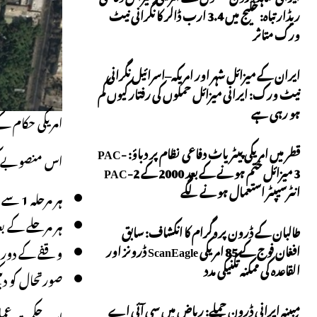
ریڈار تباہ: خلیج میں 3.4 ارب ڈالر کا نگرانی نیٹ
ورک متاثر
ایران کے میزائل شہر اور امریکہ–اسرائیل نگرانی
نیٹ ورک: ایرانی میزائل حملوں کی رفتار کیوں کم
ہو رہی ہے
امریکی حکام ک
قطر میں امریکی پیٹریاٹ دفاعی نظام پر دباؤ: PAC-
اس منصوبے ک
3 میزائل ختم ہونے کے بعد 2000 کے PAC-2
انٹرسیپٹر استعمال ہونے لگے
ہر مرحلہ 1 سے 2 دن پر مشتمل ہوگا۔
ہر مرحلے کے بع
طالبان کے ڈرون پروگرام کا انکشاف: سابق
افغان فوج کے 85 امریکی ScanEagle ڈرونز اور
وقفے کے دوران
القاعدہ کی ممکنہ تکنیکی مدد
صورتحال کو دیک
مبینہ ایرانی ڈرون حملے: ریاض میں سی آئی اے
اس حکمت عملی ک