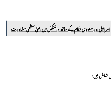
 پر اسرائیلی اور سعودی حکام کے ساتھ واشنگٹن میں اعلیٰ سطحی مشاورت
ں شامل ہیں: