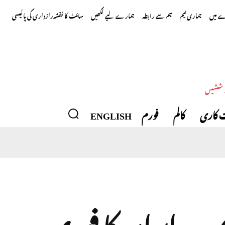
 میں
ہماری ٹیم
ہم سے رابطہ
ہمارے لیے لکھیں
سائٹ کا نقشہ
رازداری کی پالیسی
وششیں
 کاری
کالم
فورم
ENGLISH
صوبہ، ایران کا فوری