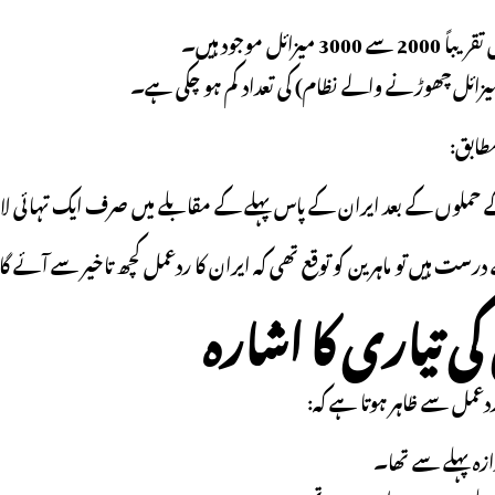
 میزائل موجود ہیں۔
(میزائل چھوڑنے والے نظام) کی تعداد کم ہو چکی ہے۔
طابق:
حملوں کے بعد ایران کے پاس پہلے کے مقابلے میں صرف ایک تہائی لانچ
درست ہیں تو ماہرین کو توقع تھی کہ ایران کا ردعمل کچھ تاخیر سے آئے گا
کی تیاری کا اشارہ
ردعمل سے ظاہر ہوتا ہے کہ:
ندازہ پہلے سے تھا۔