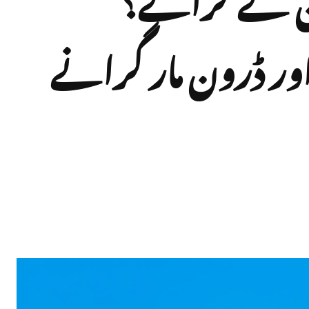
اور ڈرون مار گرانے