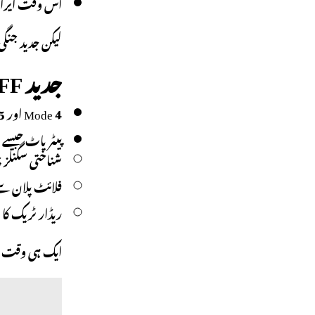
اس وقت ایرانی
لیکن جدید جنگی
جدید IFF سسٹم کیا کرتے ہیں؟
Mode 4 اور Mode 5 جیسے خفیہ شناختی سسٹم طیارے کی شناخت یقینی بناتے ہیں۔
پیٹریاٹ جیسے ف
شناختی سگنلز
فلائٹ پلان س
ریڈار ٹریک کا 
ایک ہی وقت میں