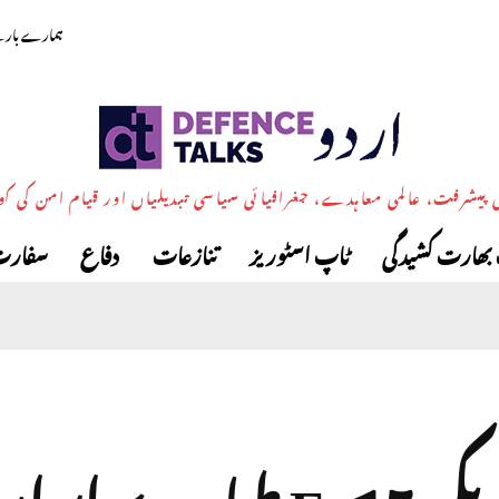
ہمارے بارے
پیشرفت، عالمی معاہدے، جغرافیائی سیاسی تبدیلیاں اور قیام امن کی ک
بھارت کشیدگی
ٹاپ اسٹوریز
تنازعات
دفاع
سفارت
کیا امریکی F-15 طیا