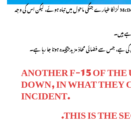
McDo
لڑاکا طیارے جنگی ماحول میں تباہ ہوئے، لیکن اس کی وجہ
رہے ہیں۔
کی ہے، جس سے فضائی محاذ مزید پیچیدہ ہوتا جا رہا ہے۔
ANOTHER F-15 OF THE 
DOWN, IN WHAT THEY C
INCIDENT.
THIS IS THE 