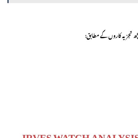
کچھ تجزیہ کاروں کے مطابق:
IRVES WATCH ANALYSI