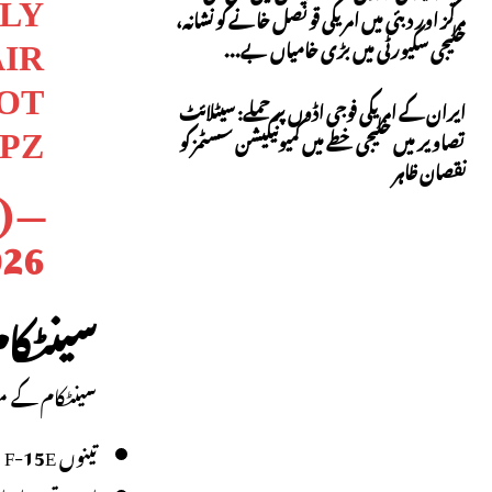
LLY
مرکز اور دبئی میں امریکی قونصل خانے کو نشانہ،
AIR
خلیجی سکیورٹی میں بڑی خامیاں بے...
OOT
ایران کے امریکی فوجی اڈوں پر حملے: سیٹلائٹ
0PZ
تصاویر میں خلیجی خطے میں کمیونیکیشن سسٹمز کو
نقصان ظاہر
— ZHAO DASHUAI 东北进修🇨🇳 (@ZHAO_DASHUAI)
026
سینٹکا
سینٹکام کے م
تینوں F-15E طیارے اتحادی فضائی دفاعی نظام کی غلطی سے مار گرائے گئے۔