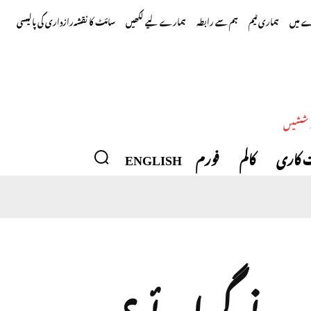
 میں
ہماری ٹیم
ہم سے رابطہ
ہمارے لیے لکھیں
سائٹ کا نقشہ
رازداری کی پالیسی
وششیں
 کاری
کالم
فورم
ENGLISH
رے ایران نے گرائے؟