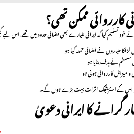
انی کارروائی ممکن تھی؟
 نے خود تسلیم کیا کہ ایرانی طیارے بھی فضائی حدود میں تھے، اس لیے 
 لڑاکا طیاروں نے فضائی حملہ کیا ہو
ئل سسٹم نے ہدف بنایا ہو
ی و میزائل کارروائی ہوئی ہو
تو اس کے اسٹریٹجک اثرات بہت بڑے ہوں گے۔
ر گرانے کا ایرانی دعویٰ
S