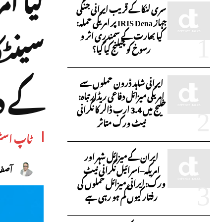
سری لنکا کے قریب ایرانی جنگی
جہاز IRIS Dena پر امریکی حملہ:
سینٹک
کیا بھارت کے سمندری اثر و
رسوخ کو چیلنج کیا گیا؟
کے 
ایرانی شاہد ڈرون حملوں سے
امریکی میزائل دفاعی ریڈار تباہ:
خلیج میں 3.4 ارب ڈالر کا نگرانی
نیٹ ورک متاثر
ٹاپ اسٹ
ایران کے میزائل شہر اور
امریکہ–اسرائیل نگرانی نیٹ
آصف 
ورک: ایرانی میزائل حملوں کی
رفتار کیوں کم ہو رہی ہے