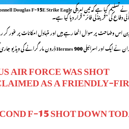
 نے تسلیم کیا ہے کہ تین امریکی
nnell Douglas F-15E Strike Eagle
دفاع کی “فرینڈلی فائر” قرار دیا گیا ہے۔
ہرین اس وضاحت پر سوال اٹھا رہے ہیں اور متبادل امکانات پر غور کر 
ان نے ایک اور اسرائیلی
Hermes 900
ڈرون مار گرانے کی ویڈیو جاری 
US AIR FORCE WAS SHOT
LAIMED AS A FRIENDLY-FI
SECOND F-15 SHOT DOWN TOD