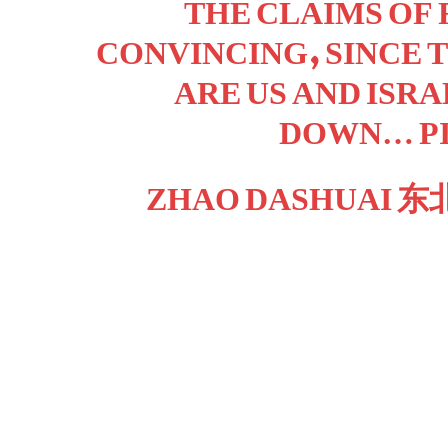
THE CLAIMS OF 
CONVINCING, SINCE T
ARE US AND ISR
DOWN…
P