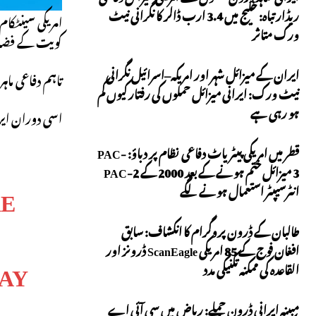
ریڈار تباہ: خلیج میں 3.4 ارب ڈالر کا نگرانی نیٹ
امریکی سینٹکام
ورک متاثر
کویت کے فضائی 
ایران کے میزائل شہر اور امریکہ–اسرائیل نگرانی
تاہم دفاعی ما
نیٹ ورک: ایرانی میزائل حملوں کی رفتار کیوں کم
ہو رہی ہے
اسی دوران ایر
قطر میں امریکی پیٹریاٹ دفاعی نظام پر دباؤ: PAC-
3 میزائل ختم ہونے کے بعد 2000 کے PAC-2
RE
انٹرسیپٹر استعمال ہونے لگے
طالبان کے ڈرون پروگرام کا انکشاف: سابق
افغان فوج کے 85 امریکی ScanEagle ڈرونز اور
AY.
القاعدہ کی ممکنہ تکنیکی مدد
مبینہ ایرانی ڈرون حملے: ریاض میں سی آئی اے