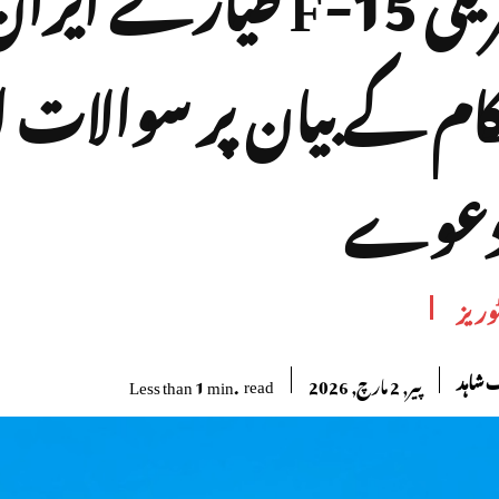
ام کے بیان پر سوالات 
دعوے
وریز
شاہد
read
Less than 1
min.
پیر, 2 مارچ, 2026