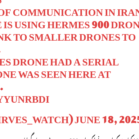
OF COMMUNICATION IN IRA
E IS USING HERMES 900 DRO
NK TO SMALLER DRONES TO
.
S DRONE HAD A SERIAL
NE WAS SEEN HERE AT
.
YYUNRBDI
JUNE 18, 202
 کہ اس نے ایک اور Hermes 900 ڈرون مار گرایا۔