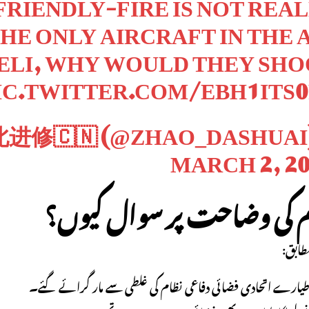
FRIENDLY-FIRE IS NOT REA
HE ONLY AIRCRAFT IN THE 
AELI, WHY WOULD THEY SH
IC.TWITTER.COM/EBH1ITS
MARCH 2, 2
م کی وضاحت پر سوال کیوں؟
طابق: