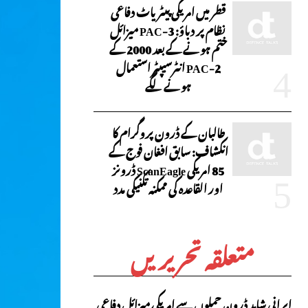
قطر میں امریکی پیٹریاٹ دفاعی
نظام پر دباؤ: PAC-3 میزائل
ختم ہونے کے بعد 2000 کے
PAC-2 انٹرسیپٹر استعمال
ہونے لگے
طالبان کے ڈرون پروگرام کا
انکشاف: سابق افغان فوج کے
85 امریکی ScanEagle ڈرونز
اور القاعدہ کی ممکنہ تکنیکی مدد
متعلقہ تحریریں
ایرانی شاہد ڈرون حملوں سے امریکی میزائل دفاعی