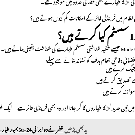
 لڑاکا طیارے بھی فضائی حدود میں موجود تھے۔
 نظام میں فرینڈلی فائر کے امکانات کم کیوں ہوتے ہیں؟
ضائی دفاعی نظام ہدف کو نشانہ بنانے سے پہلے:
 چیک کرتے ہیں
ے تصدیق کرتے ہیں
موازنہ کرتے ہیں
 تین جدید لڑاکا طیاروں کا گر جانا اور وہ بھی فرینڈلی فائر سے — ایک غی
یہ بھی پڑھیں
قطر نے دو ایرانی Su-24 بمبار طیارے مار گرائے، حملوں کے بعد تہران سے روابط منقطع کرنے کا اعلان