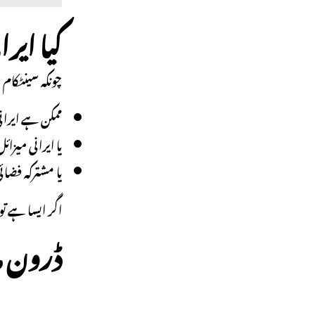
کیا ایر
چونکہ سینٹکام
ممکن ہے ایرانی
یا ایرانی میزا
یا مشترکہ فضائ
اگر ایسا ہے 
ڈرون ما