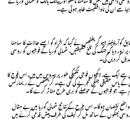
شنی ڈالتی ہیں جس کا سامنا ماسکو اور پیانگ یانگ کو شمالی کوریا کے
دنیا سے ان کی ناواقفیت ظاہر ہوتی ہے۔
ابق کوآرڈینیٹر ہیو گریفتھس نے کہا کہ افراد کو ایسے حالات کا سامنا
زور دیا کہ جنگ کی تلخ حقیقتیں، شمالی کوریا کے فوجیوں کو روسی
بدیل کر دیں گی۔
 سے ایک ہے، لاکھوں فوجی تکنیکی طور پر سروس میں ہیں، اس فوج کا
یوں کے پاس حقیقی جنگی تجربے کی کمی ہے۔ گریفتھس نے ریمارکس
لا وہم ہے، جو فوجیوں کے حوصلے کو بری طرح متاثر کرے گا۔
کو واضح نقصان ہوگا۔ اس طرح کے نتائج شمالی کوریا میں بے مثال
ے یا روسی ٹینکوں کے ساتھ مل کر کیف کی طرف پیش قدمی کرنے میں