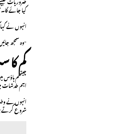
ضروریات جیسے 
کیا جائے گا۔”
انہوں نے کہا
"وہ سمجھ جائیں
کم کا 
چیتھم ہاؤس می
اہم خدشات میں
انہوں نے وضاح
شروع کرتے ہیں