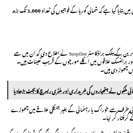
یہ پیشرفت جنوبی کوریا کے قانون سازوں کی رپورٹوں کے ساتھ مطابقت رکھتی ہے جس میں بتایا گیا ہے کہ شمالی کوریا کے فوجیوں کی تعداد 3,000 تک بڑھ
15 اکتوبر کو، شمالی کوریا کے فوجیوں کی روس میں ابتدائی آمد کے صرف ایک ہفتے بعد، یوکرین کے پبلک براڈکاسٹر Suspilne نے اطلاع دی کہ ان میں سے
اور برائنسک علاقوں میں اگلے مورچوں کے قریب تعینات ہیں۔
ئی ملکوں نے ہتھیاروں کی خریداری اور ملٹری ریسرچ کا بجٹ بڑھادیا
وں کی طرف سے خوراک یا رہنمائی کے بغیر جنگلی علاقے میں چھوڑے
گرفتار کر لیا۔