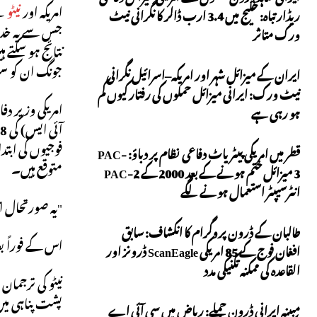
امریکہ اور
نیٹو
نے
ریڈار تباہ: خلیج میں 3.4 ارب ڈالر کا نگرانی نیٹ
جس سے یہ خدشا
ورک متاثر
نتائج ہو سکتے
جونگ ان کو 
ایران کے میزائل شہر اور امریکہ–اسرائیل نگرانی
نیٹ ورک: ایرانی میزائل حملوں کی رفتار کیوں کم
امریکی وزیر دف
ہو رہی ہے
قطر میں امریکی پیٹریاٹ دفاعی نظام پر دباؤ: PAC-
متوقع ہیں۔
3 میزائل ختم ہونے کے بعد 2000 کے PAC-2
انٹرسیپٹر استعمال ہونے لگے
"یہ صورتحال ا
طالبان کے ڈرون پروگرام کا انکشاف: سابق
اس کے فوراً ب
افغان فوج کے 85 امریکی ScanEagle ڈرونز اور
القاعدہ کی ممکنہ تکنیکی مدد
نیٹو کی ترجمان
پشت پناہی میں
مبینہ ایرانی ڈرون حملے: ریاض میں سی آئی اے