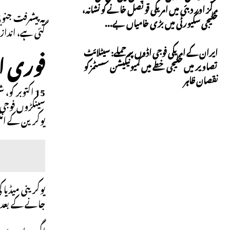
مرکز اور دبئی میں امریکی قونصل خانے کو نشانہ،
خلیجی سکیورٹی میں بڑی خامیاں بے...
گئی ہے، اندازوں کے مط
فوری ا
ایران کے امریکی فوجی اڈوں پر حملے: سیٹلائٹ
تصاویر میں خلیجی خطے میں کمیونیکیشن سسٹمز کو
نقصان ظاہر
سینکڑوں فوجی 
یوکرین کے انٹیلی جنس ذ
یوکرینی میڈیا
جانے کے بعد ا