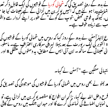
 بدھ کے روز تصدیق کی کہ
شمالی کوریا
کے فوجیوں کی ایک قابل ذکر تعداد
ت پیدا ہو گئے ہیں کہ انہیں یوکرین میں لڑائی کے لیے تعینات کیا جا س
 ہیں، کیونکہ یہ فوجی محض "توپ کے گولے” کے طور پر اپنے کردار سے واقف
سب سے زیادہ خوف ہے۔
اع لائیڈ آسٹن نے بدھ کے روز کہا کہ روس میں شمالی کوریا کے فوجیوں کی م
نتہائی سنگین ہے،” آسٹن نے کہا۔
عد نیٹو نے بھی روس میں شمالی کوریا کے فوجیوں کی موجودگی کی تصدیق ک
 فرح دخل اللہ نے کہا، "اگر ان افواج کا مقصد یوکرین میں لڑائی ہے، تو 
 نمایاں اضافے کی نمائندگی کرے گا اور میدان جنگ میں روس کے کافی 