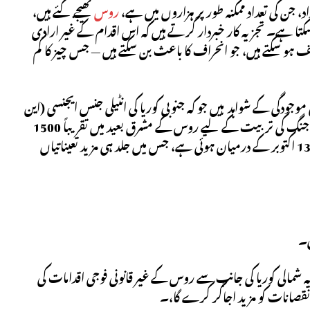
، جن کی تعداد ممکنہ طور پر ہزاروں میں ہے،
روس
بھیجے گئے ہیں،
کتا ہے۔ تجزیہ کار خبردار کرتے ہیں کہ اس اقدام کے غیر ارادی
 ہو سکتے ہیں، جو انحراف کا باعث بن سکتے ہیں — جس چیز کا کم
وجودگی کے شواہد ہیں جو کہ جنوبی کوریا کی انٹیلی جنس ایجنسی (این
آئی ایس) کی 18 اکتوبر کی ایک رپورٹ کے بعد پہلا امریکی سرکاری اعتراف ہے۔ ماسکو، جنگ کی تربیت کے لیے روس کے مشرق بعید میں تقریباً 1500
فوجیوں کی ابتدائی تعیناتی کے ساتھ۔ این آئی ایس کے مطابق، یہ دستوں کی منتقلی 8 اور 13 اکتوبر کے درمیان ہوئی ہے، جس میں جلد ہی مزید تعیناتیاں
ی۔
یہ شمالی کوریا کی جانب سے روس کے غیر قانونی فوجی اقدامات کی
نقصانات کو مزید اجاگر کرے گا،۔