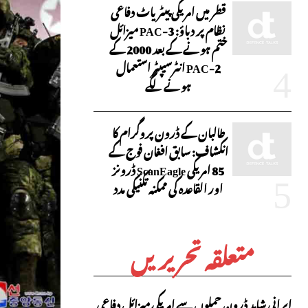
قطر میں امریکی پیٹریاٹ دفاعی
نظام پر دباؤ: PAC-3 میزائل
ختم ہونے کے بعد 2000 کے
PAC-2 انٹرسیپٹر استعمال
ہونے لگے
طالبان کے ڈرون پروگرام کا
انکشاف: سابق افغان فوج کے
85 امریکی ScanEagle ڈرونز
اور القاعدہ کی ممکنہ تکنیکی مدد
متعلقہ تحریریں
ایرانی شاہد ڈرون حملوں سے امریکی میزائل دفاعی