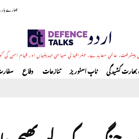
ہمارے بارے
پیشرفت، عالمی معاہدے، جغرافیائی سیاسی تبدیلیاں اور قیام امن کی ک
بھارت کشیدگی
ٹاپ اسٹوریز
تنازعات
دفاع
سفارت
ن جنگ کے لیے بھیجے جا