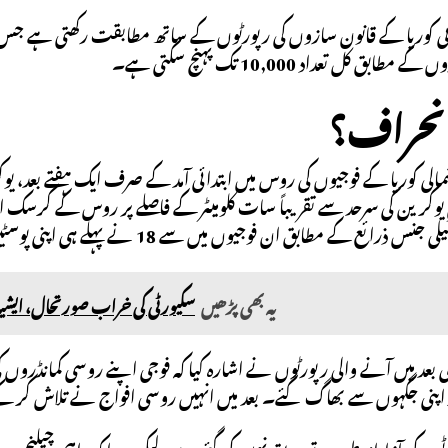
ابق کل تعداد 10,000 تک پہنچ سکتی ہے۔
نحراف؟
یوکرین کی سرحد سے تقریباً سات کلومیٹر کے فاصلے پر روس کے کرسک 
رائع کے مطابق ان فوجیوں میں سے 18 نے پہلے ہی اپنی پوسٹیں چھوڑ دی ہیں۔
یہ بھی پڑھیں
سکیورٹی کی خراب صورتحال، ایشیا
 کی بعد میں آنے والی رپورٹوں نے اشارہ کیا کہ فوجی اپنے روسی کمانڈر
پنی جگہوں سے بھاگ گئے۔ بعد میں انہیں روسی افواج نے تلاش کر کے 