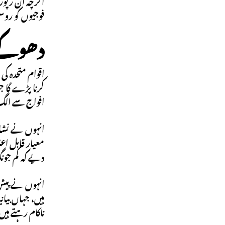
اگرچہ ان رپورٹ
فوجیوں کو روس
دھوکے 
اقوام متحدہ کی
کرنا پڑے گا جو
افواج سے الگ 
انہوں نے نشان
معیار قابل اع
دیے کہ کم جونگ
انہوں نے پیش 
ہیں، جہاں بیا
ناکام رہتے ہی