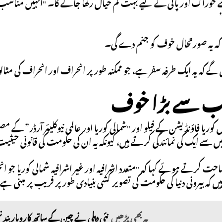
خوراک اور پانی کے لیے بہت کم خیال رکھا جائے گا۔ "انہیں مناسب ع
 کہ یہ صورتحال خوف کو جنم دے گی۔
 گے کہ یہ ایک طرفہ سفر ہے، جو ممکنہ طور پر انحراف اور انحراف کی مثا
سب سے بڑا خوف
ں کوریا فاؤنڈیشن کے فیلو اور "شمالی کوریا اور عالمی نیوکلیئر آرڈر”
 سے ایک کی نمائندگی کرتے ہیں، کیونکہ یہ ان کی حکومت کی قانونی حیثی
ت کرتے ہوئے کہا کہ "متعدد اشرافیہ اور غیر اشرافیہ شمالی کوریا جو 
 کہ بیرونی دنیا کی حکومت کی تصویر کشی بنیادی طور پر فریب پر مبنی ہ
یہ بھی پڑھیں
نئی دہلی نے چین کے ساتھ کاروبار بند ن