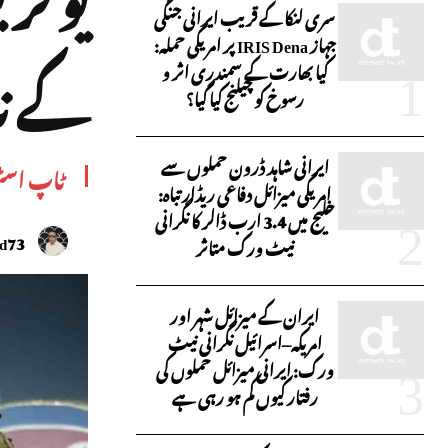
سری لنکا کے قریب ایرانی جنگی
جہاز IRIS Dena پر امریکی حملہ:
کے نا
کیا بھارت کے سمندری اثر و
رسوخ کو چیلنج کیا گیا؟
ایرانی شاہد ڈرون حملوں سے
ٹاپ اسٹ
امریکی میزائل دفاعی ریڈار تباہ:
خلیج میں 3.4 ارب ڈالر کا نگرانی
id73
نیٹ ورک متاثر
ایران کے میزائل شہر اور
امریکہ–اسرائیل نگرانی نیٹ
ورک: ایرانی میزائل حملوں کی
رفتار کیوں کم ہو رہی ہے