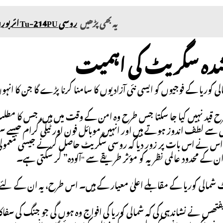
یہ بھی پڑھیں
روسی Tu-214PU ائربورن کمانڈ پوسٹ کی تہران پرواز، ماسکو–تہران اسٹریٹجک ہم آہنگی کا اشارہ
دہ سگریٹ کی اہمیت
لی کوریا کے فوجیوں کو ایسی نئی آزادیوں کا سامنا کرنا پڑے گا جن کا ان
رح قید نہیں کیا جا سکتا جس طرح وہ امن کے وقت میں ہیں، جس کا
دگی سے لطف اندوز ہوتے ہیں اور انہیں موبائل فون اور ٹیلی گرام ج
نے اس بات پر زور دیا کہ روسی سگریٹ حاصل کرنے جیسی معمولی چیز شم
ن کے محدود عالمی نظریہ کو مؤثر طریقے سے "آلودہ” کر سکتی ہے۔
مالی کوریا کے مقابلے اعلیٰ معیار کے ہیں۔ اس طرح، یہ ان کے لئے ا
فتھس نے نشاندہی کی کہ شمالی کوریا کی افواج وہ ہوں گی جو جنگ کی سفا