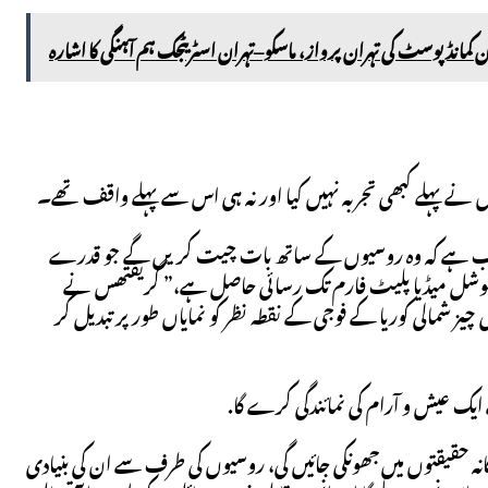
ہوں نے پہلے کبھی تجربہ نہیں کیا اور نہ ہی اس سے پہلے واقف تھے۔
 مطلب ہے کہ وہ روسیوں کے ساتھ بات چیت کریں گے جو قدرے
یسے سوشل میڈیا پلیٹ فارم تک رسائی حاصل ہے،” گریفتھس نے
الی کوریا کے فوجی کے نقطہ نظر کو نمایاں طور پر تبدیل کر
یک عیش و آرام کی نمائندگی کرے گا.
کانہ حقیقتوں میں جھونکی جائیں گی، روسیوں کی طرف سے ان کی بنیادی