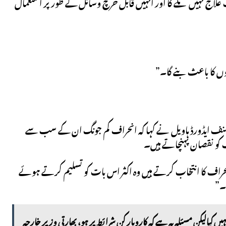
لاج نہیں ملے گا اور انہیں قابل خرچ وسائل کے طور پر استعمال
لوں کا باعث بنے گا۔”
 کے مصنف ایڈورڈ ہاویل نے کہا کہ انحراف کم جونگ ان کے سب سے
ت کو نقصان پہنچاتے ہیں۔
انحراف کا انتخاب کرتے ہیں وہ اکثر اس بات کو تسلیم کرتے ہوئے
ے۔”
ہیں کیالیکن مسئلہ یہ ہے کہ کاروبار کن شرائط پر ہو، بھارتی وزیر خارجہ