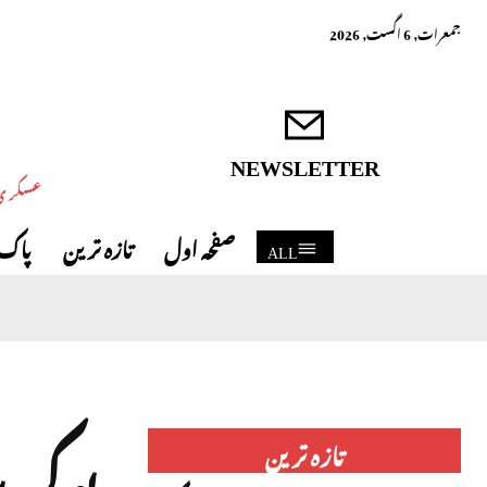
جمعرات, 6 اگست, 2026
NEWSLETTER
عسکری 
صفحہ اول
تازہ ترین
پاک 
ALL
یوکری
تازہ ترین