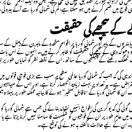
س کی آزادانہ طور پر تصدیق نہیں کی گئی ہے، لیکن وہ ایک اہم چیلنج پر رو
ی فوج میں ضم کرنے میں ہو سکتا ہے: کم کی شمالی کوریا سے آگے بیرونی 
کے پیچھے کی حقیقت
 پابندیوں کے ماہر اور شمالی کوریا پر اقوام متحدہ کے ماہرین کے پینل کے س
 دھوکہ دہی کے پیچھے کی حقیقت کو ظاہر کرتے ہیں۔ انہوں نے اس بات پر 
تھلگ رکھنے کے چیلنجوں کے ساتھ، ان کے نقطہ نظر کو نمایاں طور پر ت
دہی کی کہ جب کہ شمالی کوریا عالمی سطح پر سب سے بڑی فوجی قوتوں میں
تراض ہے۔ یہ تعداد پر بہت زیادہ انحصار کرتا ہے، اور اس کے سپاہ
 اُن کا شمالی کوریا کے "ناقابل تسخیر” ہونے کا بیانیہ ممکنہ طور پر پہ
گوئی کی کہ یوکرین کی افواج انہیں نشانہ بنائے گی جس سے شمالی کوریا 
نیہ میں عام طور پر ان کے فوجیوں کو شکست کا سامنا نہیں کرنا پڑتا ہ
ں۔ ان کے لیے حالات ناگفتہ بہ ہونے کی توقع ہے۔