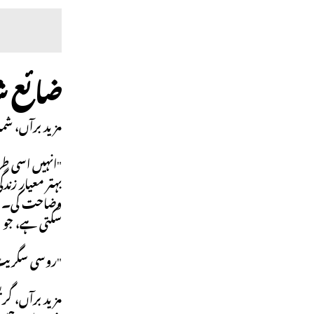
ضائع ش
مزید برآں، شما
"انہیں اسی ط
بہتر معیار زن
وضاحت کی۔ اس 
سکتی ہے، جو ا
"روسی سگریٹ ش
مزید برآں، گری