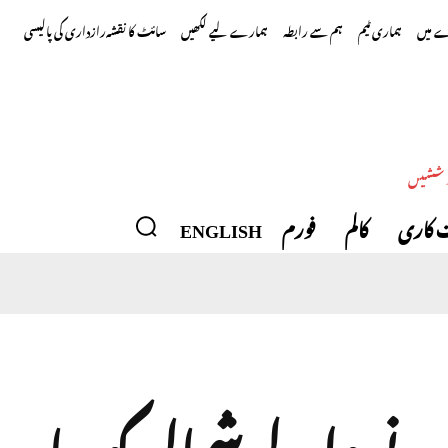
 میں
ہماری ٹیم
ہم سے رابطہ
ہمارے لیے لکھیں
سائٹ کا نقشہ
رازداری کی پالیسی
وششیں
 کاری
کالم
فورم
ENGLISH
نے والے شمالی کوریا