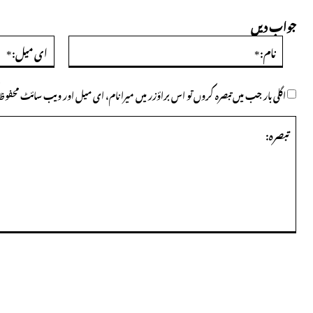
جواب دیں
نام:*
اگلی بار جب میں تبصرہ کروں تو اس براؤزر میں میرا نام، ای میل اور ویب سائٹ محف
تبصرہ: