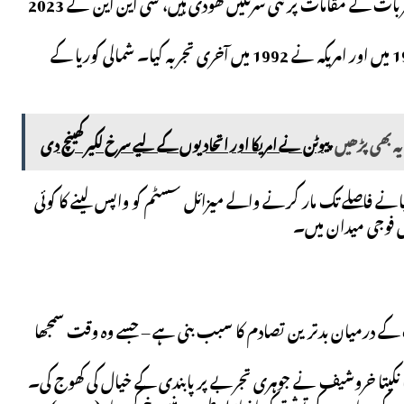
روس، امریکہ اور چین نے حالیہ برسوں میں نئی تنصیبات تعمیر کی ہیں اور اپنے جوہری تجربات کے مقامات پر نئی سرنگیں کھودی ہیں، سی این این نے 2023
سوویت یونین کے بعد روس نے ایٹمی تجربہ نہیں کیا۔ سوویت یونین نے آخری بار 1990 میں اور امریکہ نے 1992 میں آخری تجربہ کیا۔ شمالی کوریا کے
یہ بھی پڑھیں
پیوٹن نے امریکا اور اتحادیوں کے لیے سرخ لکیر کھینچ دی
رمیانے فاصلے تک مار کرنے والے میزائل سسٹم کو واپس لینے کا کوئی
ل فوجی میدان میں۔
ے روس اور مغرب کے درمیان بدترین تصادم کا سبب بنی ہے – جسے وہ وقت سمجھا
نکیتا خروشیف نے جوہری تجربے پر پابندی کے خیال کی کھوج کی۔