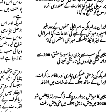
روس اس وقت تک
پر امریکی حملہ: کیا بھارت کے سمندری اثر و
پوائنٹ مین نے
رسوخ کو چیلنج کیا گیا؟
ہے۔
امریکہ اور اس
ایران پر امریکی۔اسرائیلی حملوں کے بعد بلیو
بڑھتی جا رہی 
اسپیرو میزائل کے ملبے کی اطلاعات: کیا اسرائیل
نے ایئر لانچڈ بیلسٹک میزائل استعمال کیا؟
شائع کیا، جس 
دنیا کی سب س
چین کی سب سے بڑی ریڈ سورڈ مشق: 200 سے
جوڑ دیا ہے او
زائد جنگی طیاروں کی تاریخی تعیناتی
روسی ہتھیاروں
امریکہ کی بڑھتی عسکری تیاری اور ناکام مذاکرات،
بتایا کہ "کچھ 
ایران کے ساتھ جنگ کے خدشات میں اضافہ
"جیسا کہ روسی
انعقاد نہیں 
چین کا میزائل بردار روبوٹک ڈاگ ورلڈ ڈیفنس شو
ریابکوف نے کہ
2026 میں پیش، زمینی جنگ میں نئی پیش رفت
اقدامات کے جوا