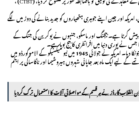
2023 میں، روسی صدر ولادیمیر پوٹن نے روس کی جانب سے جامع نیوکلیئر ٹیسٹ پابندی کے معاہدے کی توثیق کو باضابطہ طور پر منسوخ کر دیا، (CTBT) ،
امریکہ اور چین اپنے جوہری ہتھیاروں کو جدید بنانے کی دوڑ میں لگے
 کرتا ہے۔ بیجنگ اور ماسکو، جنہوں نے یوکرین کی جنگ کے
ا جس نے پوری دنیا میں افراتفری کا بیج بویا ہے۔
سوویت یونین نے 1949 میں قازقستان میں اپنے پہلے ایٹمی بم کا تجربہ کرکے مغرب کو چونکا دیا۔ امریکہ نے جولائی 1945 میں نیو میکسیکو کے الاموگورڈو میں
تمے کے لیے ایک ماہ بعد جاپانی شہروں ہیروشیما اور ناگاساکی پر ایٹم
ن انقلاب گارڈز نے ہر قسم کے مواصلاتی آلات کا استعمال ترک کردیا