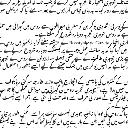
 جوہری ہتھیار کا تجربہ نہیں کرے گا جب تک کہ امریکہ تجربہ کرنے 
 پیر کے روز کہا۔ یہ بیان قیاس آرائیوں کے بعد سامنے آیا کہ کریملن س
 کے یورپی اتحادی یوکرین کو مغربی میزائلوں سے روس میں گہرائی میں ح
ہے کہ روس جوہری تجربہ دوبارہ شروع کر سکتا ہے۔
روس کے سرکاری اخبار Rossiyskaya Gazeta نے گزشتہ ہف
میں کہا گیا کہ یہ سائٹ مکمل پیمانے پر ٹیسٹنگ دوبارہ شروع کرنے کے ل
ے بڑی جوہری طاقت کے لیے حتمی فیصلہ ساز پیوٹن نے روس کے جوہری ت
ر کہا ہے کہ انہیں یوکرین میں جنگ جیتنے کے لیے ایسے ہتھیار استعما
 کے کنٹرول کی پالیسی کے انچارج نائب وزیر خارجہ سرگئی ریابکوف ن
بھی نہیں بدلا ہے،” جوہری تجربہ روس کی گہرائی میں میزائل حملوں کا جو
 فیڈریشن کے صدر کی طرف سے وضاحت کی گئی ہے، ہم ایسے ٹیسٹ کر سکتے
کریں گے۔”
ا کہ روس کی نووایا زیملیا جوہری ٹیسٹ سائٹ پر اسے "مکمل طور پر تیا
ب میں کی گئیں جن کے بارے میں ان کا کہنا تھا کہ اس کے اپنے ٹیسٹنگ ان