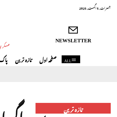
جمعرات, 6 اگست, 2026
NEWSLETTER
عسکری 
صفحہ اول
تازہ ترین
پاک 
ALL
اگر ا
تازہ ترین