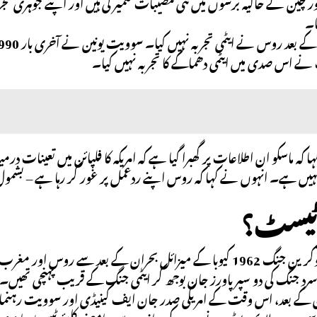
ا۔
 نے اس صدی میں ایٹمی دھماکے کا تجربہ نہیں کیا۔
 کہ ماسکو ان اطلاعات پر گھبرا گیا ہے کہ امریکہ کا فلپائن میں تعینات د
ہیں ہے۔ انہوں نے کہا کہ روس اپنے ردعمل پر غور کر رہا ہے – بشمو
ر ٹیسٹ؟
2-1/2 سالہ یوکرین جنگ 1962 کیوبا کے میزائل بحران کے بعد س
د جنگ کی دو سپر پاورز جان بوجھ کر ایٹمی جنگ کے قریب پہنچی تھیں۔
ن کے بعد، اس وقت کے امریکی صدر جان ایف کینیڈی اور سوویت رہنما 