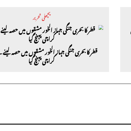
پچھلی تحریر
قطر کا بحری جنگی جہاز الخور مشقوں میں حصہ لینے 
کراچی پہنچ گیا