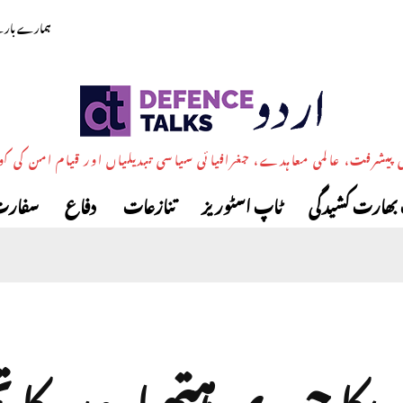
ہمارے بارے
پیشرفت، عالمی معاہدے، جغرافیائی سیاسی تبدیلیاں اور قیام امن کی ک
بھارت کشیدگی
ٹاپ اسٹوریز
تنازعات
دفاع
سفارت
مریکا جوہری ہتھیاروں کا ت