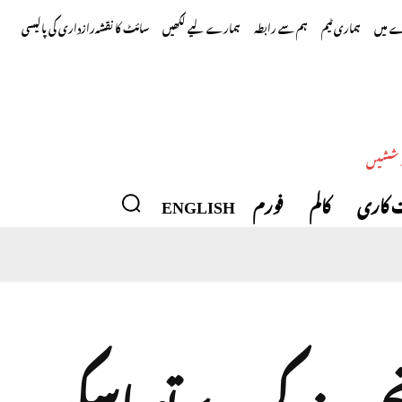
 میں
ہماری ٹیم
ہم سے رابطہ
ہمارے لیے لکھیں
سائٹ کا نقشہ
رازداری کی پالیسی
وششیں
 کاری
کالم
فورم
ENGLISH
جربہ نہ کرے تو ماسکو