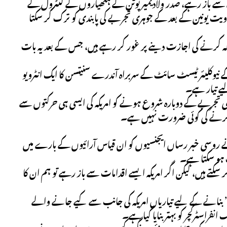
سے باز رہے، صدر ولادیمیر پوتن کے ہتھیاروں کے کنٹرول کے
وویت یونین کے بعد کے جوہری تجربے کی پابندی کو ترک کر سکتا
ملہ کرنے کی اجازت دینے پر غور کر رہے ہیں، جس کے بعد یہ بات
تے نوایا زیملیا میں روس کے نیوکلیئر ٹیسٹ سائٹ کے سربراہ آندرے سنیتسن کا ایک انٹرویو
یے تیار ہے۔
جربے کے دوبارہ شروع ہونے کو امریکہ کی ایسی ہی حرکتوں سے
ل کرنے کی کوئی ضرورت نہیں ہے۔
ے روسی خبر رساں ایجنسیوں کو ان قیاس آرائیوں کے بارے میں
اب ہو سکتا ہے۔
 ہیں، لیکن اگر امریکہ ایسے اقدامات سے باز رہے تو ہم ان کا
ر” بنانے کے لیے تیاریاں امریکہ کی جانب سے کیے جانے والے
فراسٹرکچر کو بہتر بنایا گیا ہے۔