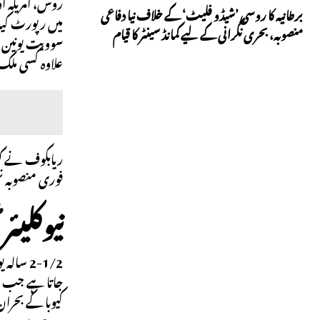
برطانیہ کا روسی ’شیڈو فلیٹ‘ کے خلاف نیا دفاعی
میں رپورٹ کی
منصوبہ، بحری نگرانی کے لیے کمانڈ سینٹر کا قیام
علاوہ کسی ملک
ریابکوف نے کہا
فوری منصوبہ ن
نیوکلیئ
جاتا ہے جب سر
کیوبا کے بحرا