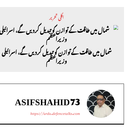
اگلی تحریر
شمال میں طاقت کے توازن کو تبدیل کردیں گے، اسرائیلی
وزیراعظم
ASIFSHAHID73
https://urdu.defencetalks.com