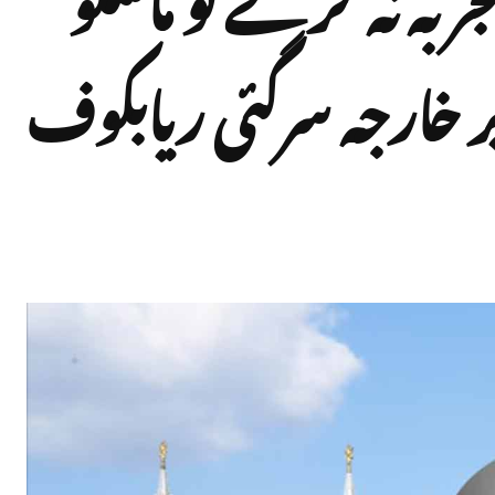
 خارجہ سرگئی ریابکوف