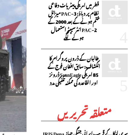
قطر میں امریکی پیٹریاٹ دفاعی
نظام پر دباؤ: PAC-3 میزائل
ختم ہونے کے بعد 2000 کے
PAC-2 انٹرسیپٹر استعمال
ہونے لگے
طالبان کے ڈرون پروگرام کا
انکشاف: سابق افغان فوج کے
85 امریکی ScanEagle ڈرونز
اور القاعدہ کی ممکنہ تکنیکی مدد
متعلقہ تحریریں
سری لنکا کے قریب ایرانی جنگی جہاز IRIS Dena