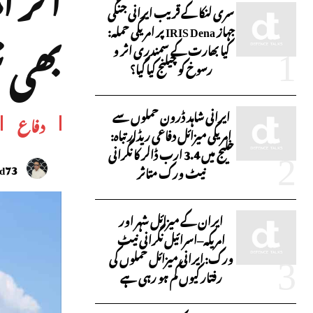
سری لنکا کے قریب ایرانی جنگی
جہاز IRIS Dena پر امریکی حملہ:
بھی ن
کیا بھارت کے سمندری اثر و
رسوخ کو چیلنج کیا گیا؟
ایرانی شاہد ڈرون حملوں سے
دفاع
امریکی میزائل دفاعی ریڈار تباہ:
خلیج میں 3.4 ارب ڈالر کا نگرانی
id73
نیٹ ورک متاثر
ایران کے میزائل شہر اور
امریکہ–اسرائیل نگرانی نیٹ
ورک: ایرانی میزائل حملوں کی
رفتار کیوں کم ہو رہی ہے