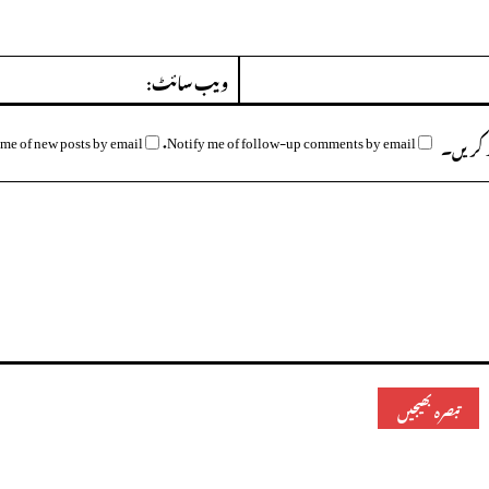
ای
میل:*
me of new posts by email.
Notify me of follow-up comments by email.
وظ کریں۔