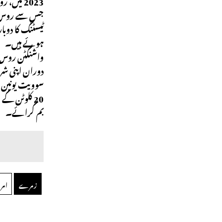
جس سے روس کو 
ٹیسٹنگ کا دوبا
ہوئے ہیں۔
واشنگٹن روس 
دوران اپنی شرا
20 کلوٹن کے
بم گرائے۔
زمرے
امری