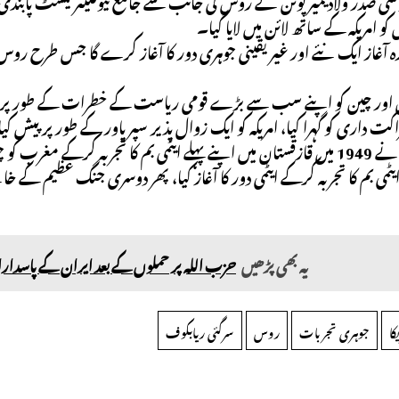
امریکہ کے ساتھ لائن میں لایا گیا۔
رہ آغاز ایک نئے اور غیر یقینی جوہری دور کا آغاز کرے گا جس طرح روس، 
اور چین کو اپنے سب سے بڑے قومی ریاست کے خطرات کے طور پر پیش
کت داری کو گہرا کیا، امریکہ کو ایک زوال پذیر سپر پاور کے طور پر پیش کی
 ایٹمی بم کا تجربہ کرکے ایٹمی دور کا آغاز کیا، پھر دوسری جنگ عظیم کے خا
یہ بھی پڑھیں
حزب اللہ پر حملوں کے بعد ایران کے پاسدارا
کا
جوہری تجربات
روس
سرگئی ریابکوف