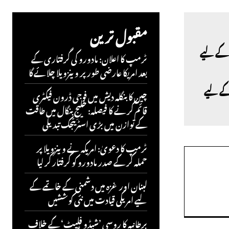
مقبول ترین
ٹرمپ کا اعلان: مادورو کی گرفتاری کے
بعد امریکا عارضی طور پر وینزویلا چلائے گا
کے لیے
چین کا بنگلہ دیش میں فوجی ڈرون فیکٹری
قائم کرنے کا فیصلہ: خلیجِ بنگال میں طاقت
کے توازن میں بڑی اسٹریٹجک تبدیلی
ٹرمپ کا دعویٰ: امریکہ نے وینزویلا پر
حملہ کر کے صدر مادورو کو گرفتار کر لیا
لبنان اور غزہ میں دشمنی کے خاتمے کے
لیے امریکی قیادت میں نئی کوششیں
برطانیہ کا روسی ’شیڈو فلیٹ‘ کے خلاف