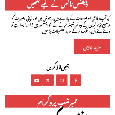
ڈیفنس ٹاکس کے لیے لکھیں
کیا آپ دفاعی موضوعات کے بارے میں پرجوش ہیں اور اپنی بصیرت کو
وسیع تر ناظرین کے ساتھ شیئر کرنے کے خواہشمند ہیں؟ اگر ایسا ہے تو
دیئے گئے بٹن پر کلک کرکے مزید تفصیلات پڑھیں
مزید جانیں
ہمیں فالو کریں
ممبرشپ پروگرام