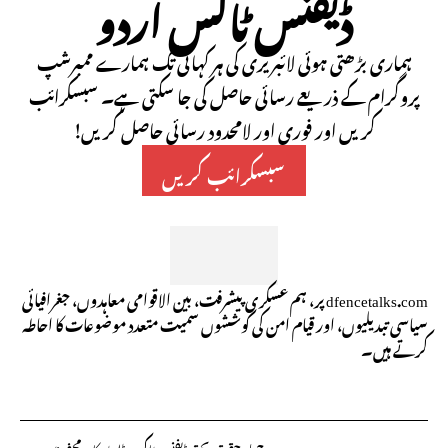
ڈیفنس ٹاکس اردو
ہماری بڑھتی ہوئی لائبریری کی ہر کہانی تک ہمارے ممبرشپ
پروگرام کے ذریعے رسائی حاصل کی جا سکتی ہے۔ سبسکرائب
کریں اور فوری اور لامحدود رسائی حاصل کریں!
سبسکرائب کریں
dfencetalks.com پر، ہم عسکری پیشرفت، بین الاقوامی معاہدوں، جغرافیائی
سیاسی تبدیلیوں، اور قیام امن کی کوششوں سمیت متعدد موضوعات کا احاطہ
کرتے ہیں۔