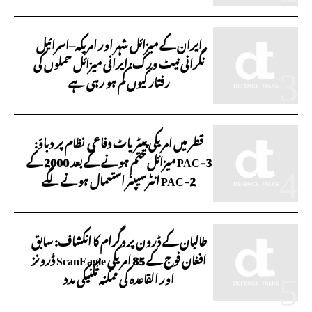
ایران کے میزائل شہر اور امریکہ–اسرائیل
نگرانی نیٹ ورک: ایرانی میزائل حملوں کی
رفتار کیوں کم ہو رہی ہے
قطر میں امریکی پیٹریاٹ دفاعی نظام پر دباؤ:
PAC-3 میزائل ختم ہونے کے بعد 2000 کے
PAC-2 انٹرسیپٹر استعمال ہونے لگے
طالبان کے ڈرون پروگرام کا انکشاف: سابق
افغان فوج کے 85 امریکی ScanEagle ڈرونز
اور القاعدہ کی ممکنہ تکنیکی مدد