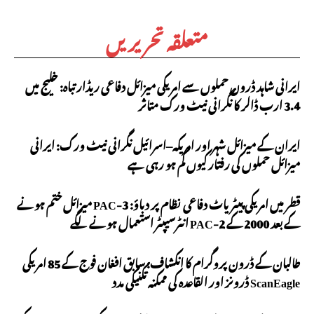
متعلقہ تحریریں
ایرانی شاہد ڈرون حملوں سے امریکی میزائل دفاعی ریڈار تباہ: خلیج میں
3.4 ارب ڈالر کا نگرانی نیٹ ورک متاثر
ایران کے میزائل شہر اور امریکہ–اسرائیل نگرانی نیٹ ورک: ایرانی
میزائل حملوں کی رفتار کیوں کم ہو رہی ہے
قطر میں امریکی پیٹریاٹ دفاعی نظام پر دباؤ: PAC-3 میزائل ختم ہونے
کے بعد 2000 کے PAC-2 انٹرسیپٹر استعمال ہونے لگے
طالبان کے ڈرون پروگرام کا انکشاف: سابق افغان فوج کے 85 امریکی
ScanEagle ڈرونز اور القاعدہ کی ممکنہ تکنیکی مدد