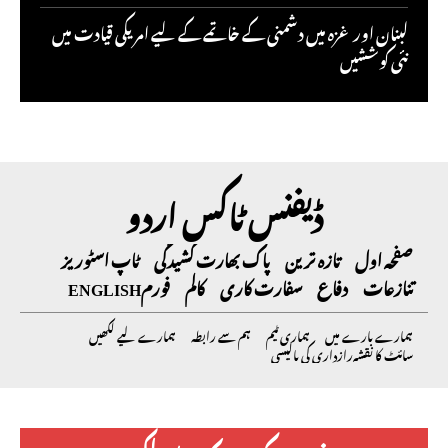
لبنان اور غزہ میں دشمنی کے خاتمے کے لیے امریکی قیادت میں
نئی کوششیں
ڈیفنس ٹاکس اردو
صفحہ اول
تازہ ترین
پاک بھارت کشیدگی
ٹاپ اسٹوریز
تنازعات
دفاع
سفارت کاری
کالم
فورم
ENGLISH
ہمارے بارے میں
ہماری ٹیم
ہم سے رابطہ
ہمارے لیے لکھیں
سائٹ کا نقشہ
رازداری کی پالیسی