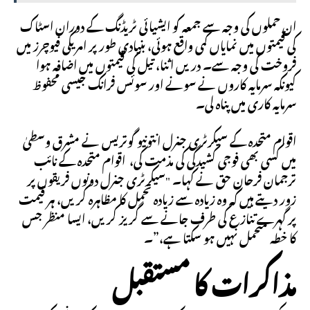
ان حملوں کی وجہ سے جمعہ کو ایشیائی ٹریڈنگ کے دوران اسٹاک
کی قیمتوں میں نمایاں کمی واقع ہوئی، بنیادی طور پر امریکی فیوچرز میں
فروخت کی وجہ سے۔ دریں اثنا، تیل کی قیمتوں میں اضافہ ہوا
کیونکہ سرمایہ کاروں نے سونے اور سوئس فرانک جیسی محفوظ
سرمایہ کاری میں پناہ لی۔
اقوام متحدہ کے سیکرٹری جنرل انتونیو گوتریس نے مشرق وسطیٰ
میں کسی بھی فوجی کشیدگی کی مذمت کی، اقوام متحدہ کے نائب
ترجمان فرحان حق نے کہا۔ "سیکرٹری جنرل دونوں فریقوں پر
زور دیتے ہیں کہ وہ زیادہ سے زیادہ تحمل کا مظاہرہ کریں، ہر قیمت
پر گہرے تنازع کی طرف جانے سے گریز کریں، ایسا منظر جس
کا خطہ متحمل نہیں ہو سکتا ہے،”۔
مذاکرات کا مستقبل