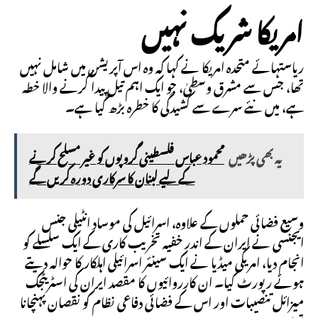
امریکا شریک نہیں
ریاستہائے متحدہ امریکا نے کہا کہ وہ اس آپریشن میں شامل نہیں
تھا، جس سے مشرق وسطیٰ، جو ایک اہم تیل پیدا کرنے والا خطہ
ہے، میں نئے سرے سے کشیدگی کا خطرہ بڑھ گیا ہے۔
یہ بھی پڑھیں
محمود عباس فلسطینی گروپوں کو غیر مسلح کرنے
کے لیے لبنان کا سرکاری دورہ کریں گے
وسیع فضائی حملوں کے علاوہ، اسرائیل کی موساد انٹیلی جنس
ایجنسی نے ایران کے اندر خفیہ تخریب کاری کے ایک سلسلے کو
انجام دیا، امریکی میڈیا نے ایک سینئر اسرائیلی اہلکار کا حوالہ دیتے
ہوئے رپورٹ کیا۔ ان کارروائیوں کا مقصد ایران کی اسٹریٹجک
میزائل تنصیبات اور اس کے فضائی دفاعی نظام کو نقصان پہنچانا