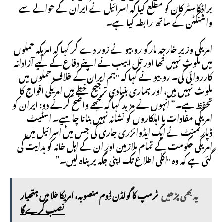
براڈکاسٹر کان کو مطلع کیا کہ اسرائیل نے ایران کے حوالے سے
واشنگٹن کے ساتھ رابطہ کیا ہے۔
امریکی وزیر خارجہ مارکو روبیو نے زور دے کر کہا کہ امریکہ حملوں
میں ملوث نہیں تھا اور تل ابیب نے اپنے دفاع کے لیے آزادانہ
کارروائی کی۔ روبیو نے کہا کہ "ہم ایران کے خلاف حملوں میں
ملوث نہیں ہیں، اور ہماری بنیادی ترجیح خطے میں امریکی افواج کا
تحفظ ہے۔” انہوں نے مزید کہا کہ مجھے واضح کرنے دو: ایران کو
امریکی مفادات یا اہلکاروں کو نشانہ نہیں بنانا چاہیے۔ اسٹیٹ
ڈپارٹمنٹ نے ایک ایڈوائزری جاری کی جس میں اسرائیل میں
امریکی حکومت کے تمام ملازمین اور ان کے اہل خانہ کو ہدایت کی
گئی ہے کہ وہ "اگلی اطلاع تک اپنی جگہ پر پناہ لیں۔”
یہ بھی پڑھیں
ٹرمپ کا گولڈن ڈوم منصوبہ، امریکا خلا میں ہتھیار
نصب کرے گا