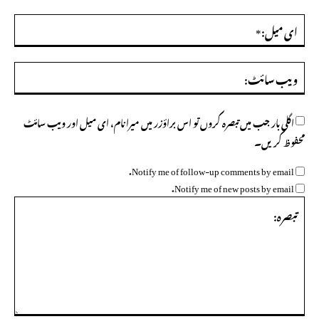
ای
میل
ویب
سائ
اگلی بار جب میں تبصرہ کروں تو اس براؤزر میں میرا نام، ای میل اور ویب سائٹ
محفوظ کریں۔
Notify me of follow-up comments by email.
Notify me of new posts by email.