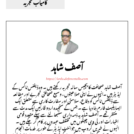
کامیاب تجربہ
آصف شاہد
https://urdu.defencetalks.com
آصف شاہد صحافت کا پچیس سالہ تجربہ رکھتے ہیں ۔ وہ ڈیفنس ٹاکس کے
ایڈیٹر ہیں ۔انہوں نے اپنی صلاحیتوں ، وسیع صحافتی تجربے اور مطالعہ
سے ڈیفنس ٹاکس کو دفاع، سلامتی اور سفارت کاری سے متعلق ایک
ایسا پلیٹ فارم بنا دیا ہے ۔ جس کے سنجیدہ اردو قارئین ایک مدت سے
منتظر تھے ۔ آصف شاہد یہ ذمہ داری سنبھالنے سے پہلے متعدد قومی
اخبارات اور ٹی وی چینلوں میں مختلف عہدوں پر کام کر چکے ہیں ۔
انہوں نے خبریں گروپ میں جوائنٹ ایڈیٹر کے طور پر خدمات انجام