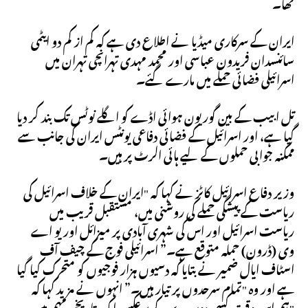
تھا۔
ایران کے سرکاری میڈیا نے اطلاع دی ہے کہ کم از کم دو ایٹمی
سائنسدان فریدون عباسی اور محمد مہدی تہرانچی تہران میں
اسرائیلی فضائی حملے میں مارے گئے۔
تل ابیب کے بین گوریون ہوائی اڈے کو اگلے نوٹس تک بند کر دیا
گیا ہے، اور اسرائیل کے فضائی دفاعی یونٹس ایران کی جانب سے
ممکنہ جوابی حملوں کے لیے ہائی الرٹ پر ہیں۔
وزیر دفاع اسرائیل کاٹز نے کہا کہ "ایران کے خلاف اسرائیل کی
ریاست کے پیشگی حملے کی روشنی میں، مستقبل قریب میں
ریاست اسرائیل اور اس کی شہری آبادی پر میزائل اور یو اے
وی (ڈرون) حملہ متوقع ہے۔” اسرائیلی فوج کے چیف آف
اسٹاف ایال ضمیر نے بتایا کہ دسیوں ہزار فوجیوں کو متحرک کیا گیا
ہے اور وہ "تمام سرحدوں پر تیار ہیں۔” انہوں نے مزید کہا کہ
"ہم اس وقت کسی دوسرے کے برعکس ایک تاریخی مہم میں