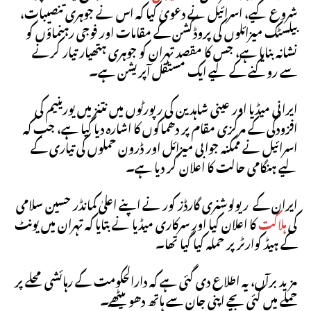
شروع کیے، اسرائیل نے دعویٰ کیا کہ اس نے جوہری تنصیبات،
بیلسٹک میزائلوں کی پروڈکشن کے مقامات اور فوجی رہنماؤں کو
نشانہ بنایا ہے، جس کا مقصد تہران کو جوہری ہتھیار تیار کرنے
سے روکنے کے لیے ایک مستقل آپریشن ہے۔
ایرانی میڈیا اور عینی شاہدین کی رپورٹوں میں نتنز میں یورینیم کی
افزودگی کے مرکزی مقام پر دھماکوں کا اشارہ دیا گیا ہے، جب کہ
اسرائیل نے ممکنہ جوابی میزائل اور ڈرون حملوں کی تیاری کے
لیے ہنگامی حالت کا اعلان کر دیا ہے۔
ایران کے ریولوشنری گارڈز کور نے اپنے اعلیٰ کمانڈر حسین سلامی
کی
ہلاکت
کا اعلان کیا اور سرکاری میڈیا نے بتایا کہ تہران میں یونٹ
کے ہیڈ کوارٹر پر حملہ کیا گیا تھا۔
مزید برآں، یہ اطلاع دی گئی ہے کہ دارالحکومت کے رہائشی محلے پر
حملے میں کئی بچے اپنی جان سے ہاتھ دھو بیٹھے۔