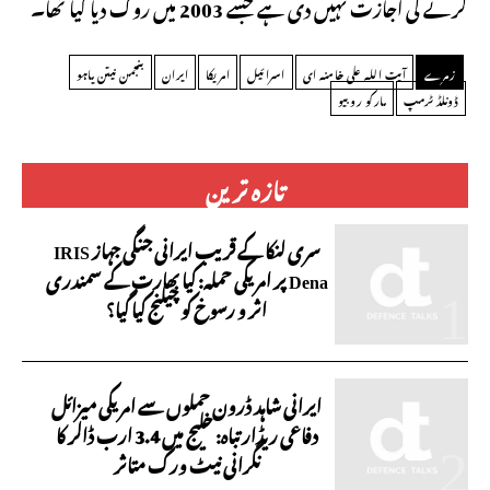
کرنے کی اجازت نہیں دی ہے جسے 2003 میں روک دیا گیا تھا۔
زمرے
آیت اللہ علی خامنہ ای
اسرائیل
امریکا
ایران
بنجمن نیتن یاہو
ڈونلڈ ٹرمپ
مارکو روبیو
تازہ ترین
سری لنکا کے قریب ایرانی جنگی جہاز IRIS
Dena پر امریکی حملہ: کیا بھارت کے سمندری
اثر و رسوخ کو چیلنج کیا گیا؟
ایرانی شاہد ڈرون حملوں سے امریکی میزائل
دفاعی ریڈار تباہ: خلیج میں 3.4 ارب ڈالر کا
نگرانی نیٹ ورک متاثر