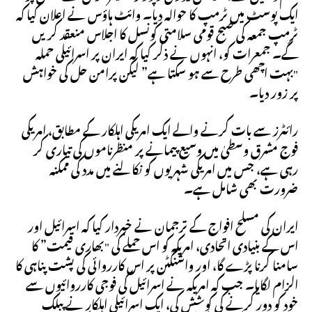
ایک پوسٹ میں ٹرمپ کا حوالہ دیا۔ وائٹ ہاؤس نے اعلان کیا کہ
ٹرمپ جمعہ کی صبح قومی سلامتی کونسل کا اجلاس منعقد کریں
گے۔ جمعرات کو، انہوں نے ذکر کیا کہ ایران پر اسرائیلی حملہ
"بہت اچھی طرح سے ہو سکتا ہے” لیکن پرامن حل کی خواہش
پر زور دیا۔
رائٹرز سے بات کرنے والے ایک امریکی اہلکار کے مطابق، امریکی
فوج مشرق وسطیٰ میں وسیع پیمانے پر منظرناموں کی تیاری کر
رہی ہے، جس میں امریکی شہریوں کو نکالنے میں مدد کی ممکنہ
ضرورت بھی شامل ہے۔
ایران کی مسلح افواج کے ترجمان نے خبردار کیا کہ اسرائیل اور
اس کے بنیادی اتحادی، امریکہ کو اس حملے کی "بھاری قیمت” کا
سامنا کرنا پڑے گا، اور واشنگٹن پر اس کارروائی کی پشت پناہی کا
الزام لگایا۔ جب کہ امریکہ نے اسرائیل کی فوجی کارروائیوں سے
خود کو دور کرنے کی کوشش کی، ایک اسرائیلی اہلکار نے پبلک