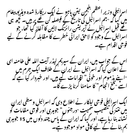
اسرائیلی وزیر اعظم بنجمن نیتن یاہو نے ایک ریکارڈ شدہ ویڈیو پیغام
میں کہا کہ "ہم اسرائیل کی تاریخ کے فیصلہ کن لمحے پر ہیں۔ کچھ ہی
لمحے قبل اسرائیل نے آپریشن رائزنگ لائین کا آغاز کیا تھا، جو
اسرائیل کے وجود کو لاحق ایرانی خطرے کا مقابلہ کرنے کے لیے
فوجی اقدام ہے۔
اس کے جواب میں، ایران کے سپریم لیڈر آیت اللہ علی خامنہ ای
نے اعلان کیا کہ اسرائیل نے ایران کے خلاف ایک جرم میں
"اپنے مذموم اور خونی” اقدامات کیے ہیں، اور خبردار کیا ہے کہ
اسے "تلخ انجام” کا سامنا کرنا پڑے گا۔
ایک اسرائیلی فوجی اہلکار نے اطلاع دی کہ اسرائیل وسطی ایران
میں نتنز کی تنصیب سمیت "درجنوں” جوہری اور فوجی مقامات کو
نشانہ بنا رہا ہے، اور کہا کہ ایران کے پاس چند دنوں میں 15 جوہری
بم بنانے کے لیے کافی مواد موجود ہے۔