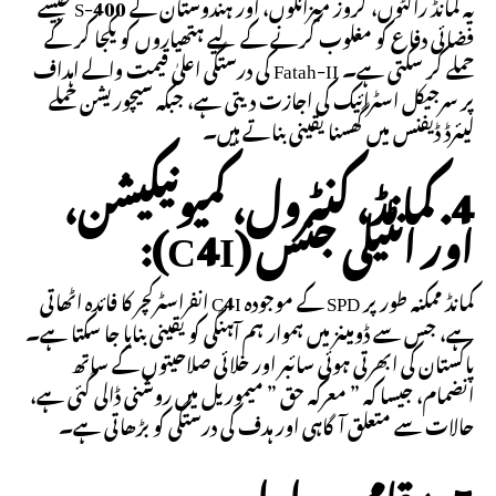
یہ کمانڈ راکٹوں، کروز میزائلوں، اور ہندوستان کے S-400 جیسے
فضائی دفاع کو مغلوب کرنے کے لیے ہتھیاروں کو یکجا کر کے
حملے کر سکتی ہے۔ Fatah-II کی درستگی اعلیٰ قیمت والے اہداف
پر سرجیکل اسٹرائیک کی اجازت دیتی ہے، جبکہ سیچوریشن حملے
لیئرڈ ڈیفنس میں گھسنا یقینی بناتے ہیں۔
4. کمانڈ، کنٹرول، کمیونیکیشن،
اور انٹیلی جنس (C4I):
کمانڈ ممکنہ طور پر SPD کے موجودہ C4I انفراسٹرکچر کا فائدہ اٹھاتی
ہے، جس سے ڈومینز میں ہموار ہم آہنگی کو یقینی بنایا جا سکتا ہے۔
پاکستان کی ابھرتی ہوئی سائبر اور خلائی صلاحیتوں کے ساتھ
انضمام، جیسا کہ ” معرکہ حق ” میموریل میں روشنی ڈالی گئی ہے،
حالات سے متعلق آگاہی اور ہدف کی درستگی کو بڑھاتی ہے۔
5. مقامی پیداوار: