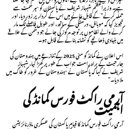
ہے۔ وزیراعظم شہباز شریف نے پاکستان کو "ہر سمت سے
حملہ کرنے” کے قابل بنانے میں اس کے کردار پر زور دیا، اور
تجویز کیا کہ موبائل، درستگی کے ساتھ، اور طویل فاصلے تک مار
کرنے والے نظاموں پر توجہ مرکوز کی جائے جو دشمن کے علاقے
میں بنیادی ڈھانچے کو نشانہ بنانے کے قابل ہو۔
اس اعلان نے کمانڈ کو مئی 2025 کے تنازعے میں ہندوستان کی
جارحیت کے براہ راست جواب کے طور پر کھڑا کیا، شہباز
شریف نے کہا کہ پاکستان نے "ہندوستان کے غرور کو خاک میں
ملا دیا۔”
آرمی راکٹ فورس کمانڈ کی
اہمیت
آرمی راکٹ فورس کمانڈ کا قیام پاکستان کی عسکری ماڈرنائزیشن