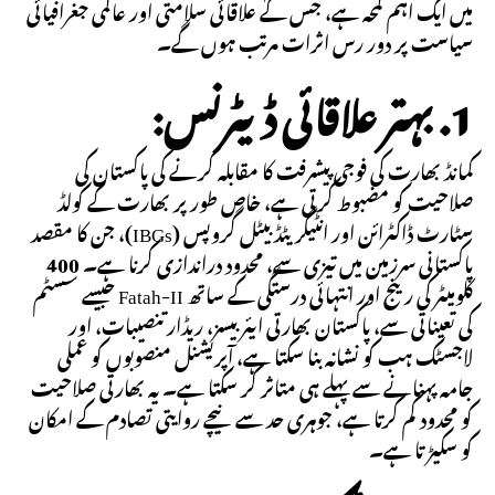
میں ایک اہم لمحہ ہے، جس کے علاقائی سلامتی اور عالمی جغرافیائی
سیاست پر دور رس اثرات مرتب ہوں گے۔
1. بہتر علاقائی ڈیٹرنس:
کمانڈ بھارت کی فوجی پیشرفت کا مقابلہ کرنے کی پاکستان کی
صلاحیت کو مضبوط کرتی ہے، خاص طور پر بھارت کے کولڈ
سٹارٹ ڈاکٹرائن اور انٹیگریٹڈ بیٹل گروپس (IBGs)، جن کا مقصد
پاکستانی سرزمین میں تیزی سے، محدود دراندازی کرنا ہے۔ 400
کلومیٹر کی رینج اور انتہائی درستگی کے ساتھ Fatah-II جیسے سسٹم
کی تعیناتی سے، پاکستان بھارتی ایئر بیسز، ریڈار تنصیبات، اور
لاجسٹک ہب کو نشانہ بنا سکتا ہے، آپریشنل منصوبوں کو عملی
جامہ پہنانے سے پہلے ہی متاثر کر سکتا ہے۔ یہ بھارتی صلاحیت
کو محدود کم کرتا ہے، جوہری حد سے نیچے روایتی تصادم کے امکان
کو سکیڑتا ہے۔