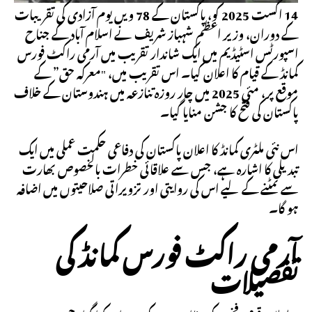
14 اگست 2025 کو، پاکستان کے 78 ویں یوم آزادی کی تقریبات
کے دوران، وزیر اعظم شہباز شریف نے اسلام آباد کے جناح
اسپورٹس اسٹیڈیم میں ایک شاندار تقریب میں آرمی راکٹ فورس
کمانڈ کے قیام کا اعلان کیا۔ اس تقریب میں، "معرکہ حق” کے
موقع پر، مئی 2025 میں چار روزہ تنازعہ میں ہندوستان کے خلاف
پاکستان کی فتح کا جشن منایا گیا۔
اس نئی ملٹری کمانڈ کا اعلان پاکستان کی دفاعی حکمت عملی میں ایک
تبدیلی کا اشارہ ہے، جس سے علاقائی خطرات بالخصوص بھارت
سے نمٹنے کے لیے اس کی روایتی اور تزویراتی صلاحیتوں میں اضافہ
ہو گا۔
آرمی راکٹ فورس کمانڈ کی
تفصیلات