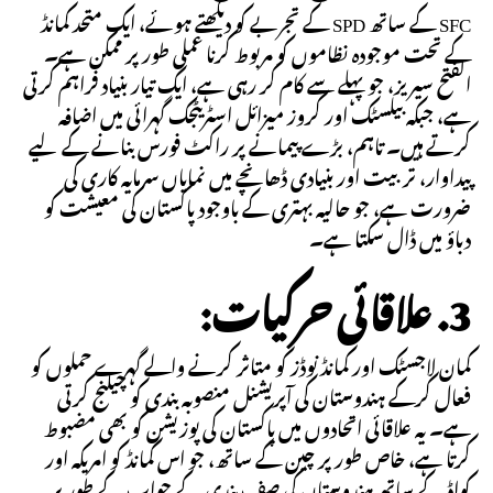
SFC کے ساتھ SPD کے تجربے کو دیکھتے ہوئے، ایک متحد کمانڈ
کے تحت موجودہ نظاموں کو مربوط کرنا عملی طور پر ممکن ہے۔
الفتح سیریز، جو پہلے سے کام کر رہی ہے، ایک تیار بنیاد فراہم کرتی
ہے، جبکہ بیلسٹک اور کروز میزائل اسٹریٹجک گہرائی میں اضافہ
کرتے ہیں۔ تاہم، بڑے پیمانے پر راکٹ فورس بنانے کے لیے
پیداوار، تربیت اور بنیادی ڈھانچے میں نمایاں سرمایہ کاری کی
ضرورت ہے، جو حالیہ بہتری کے باوجود پاکستان کی معیشت کو
دباؤ میں ڈال سکتا ہے۔
3. علاقائی حرکیات:
کمان لاجسٹک اور کمانڈ نوڈز کو متاثر کرنے والے گہرے حملوں کو
فعال کرکے ہندوستان کی آپریشنل منصوبہ بندی کو چیلنج کرتی
ہے۔ یہ علاقائی اتحادوں میں پاکستان کی پوزیشن کو بھی مضبوط
کرتا ہے، خاص طور پر چین کے ساتھ، جو اس کمانڈ کو امریکہ اور
کواڈ کے ساتھ ہندوستان کی صف بندی کے جواب کے طور پر