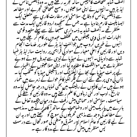
آصف شاہد صحافت کا پچیس سالہ تجربہ رکھتے ہیں ۔ وہ ڈیفنس ٹاکس کے
ایڈیٹر ہیں ۔انہوں نے اپنی صلاحیتوں ، وسیع صحافتی تجربے اور مطالعہ
سے ڈیفنس ٹاکس کو دفاع، سلامتی اور سفارت کاری سے متعلق ایک
ایسا پلیٹ فارم بنا دیا ہے ۔ جس کے سنجیدہ اردو قارئین ایک مدت سے
منتظر تھے ۔ آصف شاہد یہ ذمہ داری سنبھالنے سے پہلے متعدد قومی
اخبارات اور ٹی وی چینلوں میں مختلف عہدوں پر کام کر چکے ہیں ۔
انہوں نے خبریں گروپ میں جوائنٹ ایڈیٹر کے طور پر خدمات انجام
دیں اور قارئین کو اعلیٰ معیار کے مواد کی فراہمی پر روایت ساز ایڈیٹر ضیا
شاہد سے داد پائی۔ انہوں نے میڈیا کے تیزی سے تبدیل ہوتے ہوئے
منظر نامے میں موافقت کا مظاہرہ کیا اور اپنی صلاحیتوں کے اظہار کے
لیے پرنٹ میڈیا کے بجائے الیکٹرانک اور ڈیجیٹل میڈیا کو منتخب کیا ۔
ڈان ٹی وی پر لکھے گئے ان کے فکر انگیز کالم حوالے کے زمرے میں شمار
ہوتے ہیں ۔ان کالموں نے ریٹینگ میں بھی نمایاں درجہ حاصل کیا۔وہ
تاریخ ، ادب اور کئی زبانوں کا علم رکھتے ہیں ۔وہ قارئین کو خطے کی
سیاست ، سلامتی اور سماجی پیش رفت کے درمیان پیچیدہ تعامل کے
بارے میں باریک بینی اور وضاحت کے ساتھ آگاہ کرتے ہیں ۔مذہب
کے مطالعہ کی وجہ سے مذہبی تحریکوں کی سوچ کو سمجھتے ہیں اور یہ ان
کے لیے قارئین کو عالم اسلام اور مشرق وسطیٰ کی صورتحال سے درست
پس منظر میں پیش کرنے کے لیے مدد گار ہے ۔