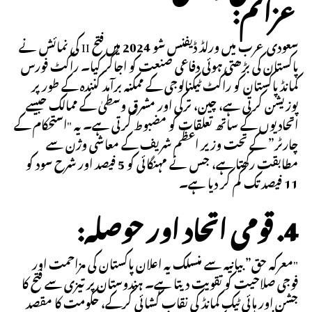
عزائم:
سعودی عرب میں ورلڈ ڈیفنس شو 2024 میں فتح II کی نمائش نے
پاکستان کی بڑھتی ہوئی دفاعی صنعت کو اجاگر کیا۔ راکٹ فورس
کمانڈ پاکستان کو راکٹ ٹیکنالوجی کے ممکنہ برآمد کنندہ کے طور پر
پوزیشن کرتی ہے، چین، ترکی اور مشرق وسطیٰ کے ممالک جیسے
اتحادیوں کے ساتھ تعلقات کو مضبوط کرتی ہے۔ یہ "استحکام کے
چارٹر” کے تحت وزیر اعظم شریف کے معاشی وژن سے
مطابقت رکھتا ہے، جس نے مہنگائی کو 5 فیصد اور شرح سود کو
11 فیصد تک کم کر دیا ہے۔
4. قومی اتحاد اور حوصلہ:
"معرکہ حق” بیانیہ سے منسلک یہ اعلان پاکستان کی مزاحمت اور
فوجی صلاحیت کو تقویت دیتا ہے۔ ہندوستان پر تیزی سے فتح کا
جشن اور ہائی ٹیک کمانڈ کی نقاب کشائی کرکے، حکومت کا مقصد