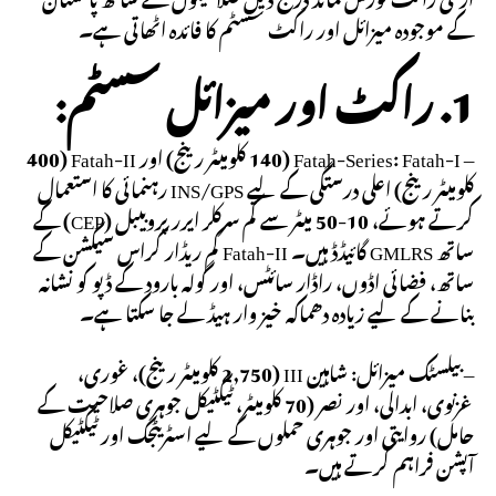
کے موجودہ میزائل اور راکٹ سسٹم کا فائدہ اٹھاتی ہے۔
1. راکٹ اور میزائل سسٹم:
– Fatah-Series: Fatah-I (140 کلومیٹر رینج) اور Fatah-II (400
کلومیٹر رینج) اعلی درستگی کے لیے INS/GPS رہنمائی کا استعمال
کرتے ہوئے، 10-50 میٹر سے کم سرکلر ایرر پروبیبل (CEP) کے
ساتھ GMLRS گائیڈڈ ہیں۔ Fatah-II کم ریڈار کراس سیکشن کے
ساتھ، فضائی اڈوں، راڈار سائٹس، اور گولہ بارود کے ڈپو کو نشانہ
بنانے کے لیے زیادہ دھماکہ خیز وار ہیڈ لے جا سکتا ہے۔
– بیلسٹک میزائل: شاہین III (2,750 کلومیٹر رینج)، غوری،
غزنوی، ابدالی، اور نصر (70 کلومیٹر، ٹیکٹیکل جوہری صلاحیت کے
حامل) روایتی اور جوہری حملوں کے لیے اسٹریٹجک اور ٹیکٹیکل
آپشن فراہم کرتے ہیں۔