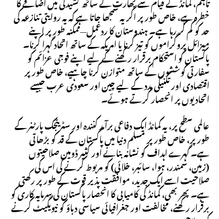
تاہم، کمانڈ کے قیام سے بھارت کے ساتھ کشیدگی میں اضافے کا
خطرہ ہے، خاص طور پر اگر یہ سمجھا جاتا ہے کہ یہ روایتی تنازعہ کی
حد کو کم کر رہا ہے۔ ہندوستان کا ردعمل—ممکنہ طور پر اپنے
میزائل پروگراموں کو تیز کرنا یا امریکہ کے ساتھ اتحاد گہرا کرنا۔
پاکستان کو استحکام برقرار رکھنے کے لیے اپنے فوجی عزائم کو
سفارتی کوششوں کے ساتھ متوازن کرنا چاہیے، خاص طور پر
اقتصادی اور تکنیکی مدد کے لیے چین اور سعودی عرب جیسے
اتحادیوں پر انحصار کرتے ہوئے۔
عالمی سطح پر، یہ کمانڈ ایک دفاعی برآمد کنندہ اور سٹریٹجک پارٹنر کے
طور پر، خاص طور پر مسلم دنیا میں پاکستان کے قد کو بڑھاتی
ہے۔ گہرے اہداف کو نشانہ بنانے اور کثیر ڈومین صلاحیتوں
(زمین، سمندر، ہوا، سائبر، خلائی) کو مربوط کرنے کی اس کی
صلاحیت اسے ایک جدید، موافقت پذیر قوت کے طور پر رکھتی
ہے۔ پھر بھی، کمانڈ کی کامیابی کا انحصار پاکستان کی سرمایہ کاری کو
برقرار رکھنے، مخالفت اور جغرافیائی سیاسی دباؤ کو نیویگیٹ کرنے