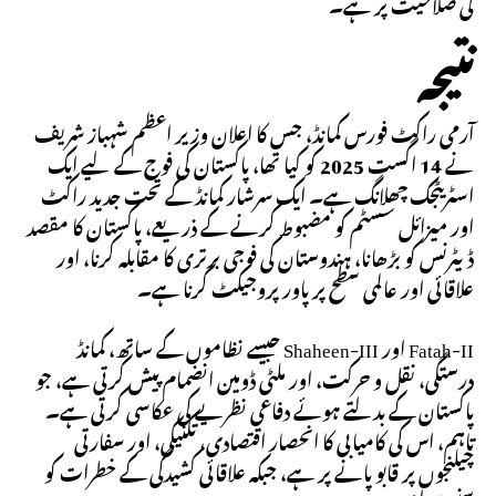
کی صلاحیت پر ہے۔
نتیجہ
آرمی راکٹ فورس کمانڈ، جس کا اعلان وزیر اعظم شہباز شریف
نے 14 اگست 2025 کو کیا تھا، پاکستان کی فوج کے لیے ایک
اسٹریٹجک چھلانگ ہے۔ ایک سرشار کمانڈ کے تحت جدید راکٹ
اور میزائل سسٹم کو مضبوط کرنے کے ذریعے، پاکستان کا مقصد
ڈیٹرنس کو بڑھانا، ہندوستان کی فوجی برتری کا مقابلہ کرنا، اور
علاقائی اور عالمی سطح پر پاور پروجیکٹ کرنا ہے۔
Fatah-II اور Shaheen-III جیسے نظاموں کے ساتھ، کمانڈ
درستگی، نقل و حرکت، اور ملٹی ڈومین انضمام پیش کرتی ہے، جو
پاکستان کے بدلتے ہوئے دفاعی نظریے کی عکاسی کرتی ہے۔
تاہم، اس کی کامیابی کا انحصار اقتصادی، تکنیکی، اور سفارتی
چیلنجوں پر قابو پانے پر ہے، جبکہ علاقائی کشیدگی کے خطرات کو