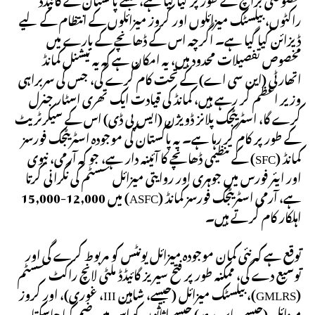
راکٹوں، بیلسٹک میزائلوں اور کروز میزائلوں کے انتظام کے لیے
ڈیزائن کیا گیا ہے۔ اگرچہ اس کے ڈھانچے کے بارے میں
مخصوص تفصیلات محدود ہیں، یہ امکان ہے کہ یہ نیشنل کمانڈ
اتھارٹی (این سی اے) کے تحت کام کرے گی، جس کی سربراہی
وزیر اعظم کر رہے ہیں، کمانڈ کی قیادت ایک تھری اسٹار جنرل
کرے گا، اسٹریٹجک پلانز ڈویژن (ایس پی ڈی) اس کے سیکرٹریٹ
کے طور پر کام کر رہا ہے۔ یہ پاکستان کی موجودہ اسٹریٹجک فورسز
کمانڈ (SFC) کے تنظیمی ڈھانچے کا آئینہ دار ہے، جو کہ آرمی، نیوی
اور ایئر فورس میں جوہری اور روایتی میزائل سسٹم کی نگرانی کرتا
ہے، آرمی اسٹریٹجک فورسز کمانڈ (ASFC) میں 12,000-15,000
اہلکار کام کرتے ہیں۔
توقع ہے کہ نئی کمان موجودہ میزائل یونٹس کو مربوط کرے گی اور
توسیع دے گی، ممکنہ طور پر فتح سیریز گائیڈڈ ملٹی لانچ راکٹ سسٹم
(GMLRS)، بیلسٹک میزائل (جیسے، شاہین III، غوری)، اور کروز
میزائل (جیسے، بابر، رعد) جیسے اثاثوں کو اس میں ضم کیا جاسکتا