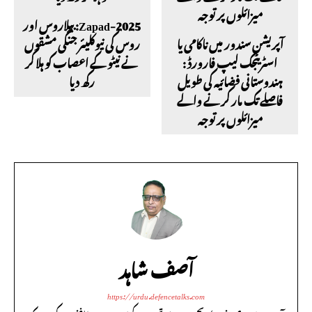
Zapad-2025: بیلاروس اور
آپریشن سندور میں ناکامی یا
روس کی نیوکلیئر جنگی مشقوں
اسٹریٹجک لیپ فارورڈ :
نے نیٹو کے اعصاب کو ہلا کر
ہندوستانی فضائیہ کی طویل
رکھ دیا
فاصلے تک مار کرنے والے
میزائلوں پر توجہ
آصف شاہد
https://urdu.defencetalks.com