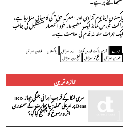
سنبھالنے پر ہے۔
پاکستان اپنا یوم آزادی اور "معرکہ حق” کی کامیابی منا رہا ہے،
راکٹ فورس کمانڈ ایک مضبوط، خود انحصار مستقبل کی جانب
ایک جرات مندانہ قدم کی علامت ہے۔
زمرے
آرمی راکٹ فورس کمانڈ
بابر میزائل
پاکستان
شاہین میزائل
غوری میزائل
فتح ٹو میزائل
فتح ون میزائل
تازہ ترین
سری لنکا کے قریب ایرانی جنگی جہاز IRIS
Dena پر امریکی حملہ: کیا بھارت کے سمندری
اثر و رسوخ کو چیلنج کیا گیا؟