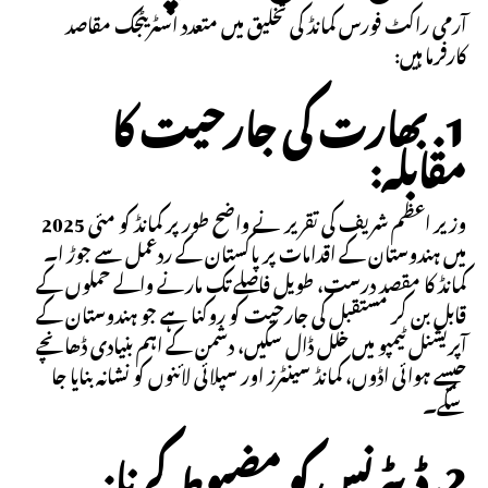
آرمی راکٹ فورس کمانڈ کی تخلیق میں متعدد اسٹریٹجک مقاصد
کارفرما ہیں:
1. بھارت کی جارحیت کا
مقابلہ:
وزیر اعظم شریف کی تقریر نے واضح طور پر کمانڈ کو مئی 2025
میں ہندوستان کے اقدامات پر پاکستان کے ردعمل سے جوڑ ا۔
کمانڈ کا مقصد درست، طویل فاصلے تک مارنے والے حملوں کے
قابل بن کر مستقبل کی جارحیت کو روکنا ہے جو ہندوستان کے
آپریشنل ٹیمپو میں خلل ڈال سکیں، دشمن کے اہم بنیادی ڈھانچے
جیسے ہوائی اڈوں، کمانڈ سینٹرز اور سپلائی لائنوں کو نشانہ بنایا جا
سکے۔
2. ڈیٹرنس کو مضبوط کرنا: