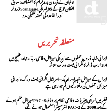
طالبان کے ڈرون پروگرام کا انکشاف: سابق
افغان فوج کے 85 امریکی ScanEagle ڈرونز
اور القاعدہ کی ممکنہ تکنیکی مدد
متعلقہ تحریریں
ایرانی شاہد ڈرون حملوں سے امریکی میزائل دفاعی ریڈار تباہ: خلیج میں
3.4 ارب ڈالر کا نگرانی نیٹ ورک متاثر
ایران کے میزائل شہر اور امریکہ–اسرائیل نگرانی نیٹ ورک: ایرانی
میزائل حملوں کی رفتار کیوں کم ہو رہی ہے
قطر میں امریکی پیٹریاٹ دفاعی نظام پر دباؤ: PAC-3 میزائل ختم ہونے
کے بعد 2000 کے PAC-2 انٹرسیپٹر استعمال ہونے لگے