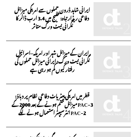
ایرانی شاہد ڈرون حملوں سے امریکی میزائل
دفاعی ریڈار تباہ: خلیج میں 3.4 ارب ڈالر کا
نگرانی نیٹ ورک متاثر
ایران کے میزائل شہر اور امریکہ–اسرائیل
نگرانی نیٹ ورک: ایرانی میزائل حملوں کی
رفتار کیوں کم ہو رہی ہے
قطر میں امریکی پیٹریاٹ دفاعی نظام پر دباؤ:
PAC-3 میزائل ختم ہونے کے بعد 2000 کے
PAC-2 انٹرسیپٹر استعمال ہونے لگے