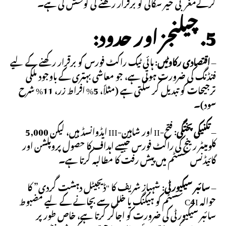
کرکےمغربی خیر سگالی کو برقرار رکھنے کی کوشش کی ہے۔
5. چیلنجز اور حدود:
–
اقتصادی رکاوٹیں
: ہائی ٹیک راکٹ فورس کو برقرار رکھنے کے لیے
فنڈنگ کی ضرورت ہوتی ہے، جو معاشی بہتری کے باوجود ملکی
ترجیحات کو تبدیل کر سکتی ہے (مثلاً، 5% افراط زر، 11% شرح
سود)۔
–
تکنیکی پختگی
: فتح-II اور شاہین-III ایڈوانسڈ ہیں، لیکن 5,000
کلومیٹر رینج کی راکٹ فورس جیسے اہداف کا حصول پروپلشن اور
گائیڈنس سسٹم میں پیش رفت کا مطالبہ کرتا ہے۔
–
سائبر سیکیورٹی
: شہباز شریف کا "ڈیجیٹل دہشت گردی” کا
حوالہ C4I سسٹم کو ہیکنگ یا خلل سے بچانے کے لیے مضبوط
سائبر سیکیورٹی کی ضرورت کو اجاگر کرتا ہے، خاص طور پر