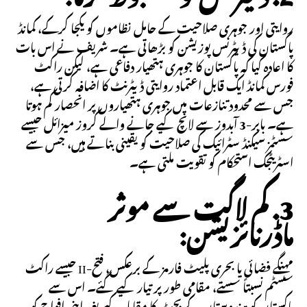
روایتی اور جوہری صلاحیت کے حامل نظاموں کو یکجا کرکے، کمانڈ
پاکستان کی ڈیٹرنس پوزیشن کو بڑھاتی ہے۔ شریف نے اس بات
کا اعادہ کیا کہ پاکستان کا جوہری ہتھیار دفاعی ہے، لیکن راکٹ
فورس کمانڈ ایک قابل اعتماد روایتی ڈیٹرنٹ کا اضافہ کرتی ہے،
جس سے محدود تنازعات میں جوہری ہتھیاروں پر انحصار کم ہوتا
ہے۔ بابر-3 آبدوز سے لانچ کیے جانے والے کروز میزائل جیسے
سسٹمز سیکنڈ سٹرائیک کی صلاحیت کو یقینی بناتے ہیں، جس سے
اسٹریٹجک استحکام کو تقویت ملتی ہے۔
3. کم لاگت سے موثر
ماڈرنائزیشن:
مہنگے فضائی یا بحری پلیٹ فارمز کے برعکس، فتح-II جیسے راکٹ
سسٹم نسبتاً سستے، مقامی طور پر تیار کیے گئے۔ اس سے
پاکستان کو ہندوستان کے بجٹ کا مقابلہ کیے بغیر اپنی افواج کو