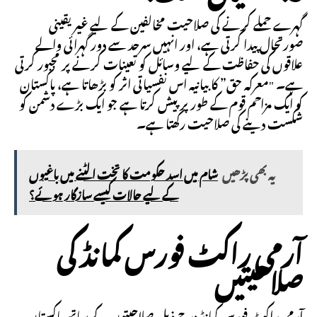
گہرے حملے کرنے کی صلاحیت مخالفین کے لیے غیر یقینی
صورتحال پیدا کرتی ہے، اور انہیں سرحد سے دور گہرائی والے
علاقوں کی حفاظت کے لیے وسائل کو تعینات کرنے پر مجبور کرتی
ہے۔ "معرکہ حق” کا بیانیہ اس نفسیاتی اثر کو بڑھاتا ہے، پاکستان
کو ایک مزاحم قوم کے طور پر پیش کرتا ہے جو ایک بڑے دشمن کو
شکست دینے کی صلاحیت رکھتا ہے۔
یہ بھی پڑھیں
شام میں اسد حکومت کا تخت الٹنے میں باغیوں
کے لیے حالات کیسے سازگار ہوئے؟
آرمی راکٹ فورس کمانڈ کی
صلاحیتیں
آرمی راکٹ فورس کمانڈ درج ذیل صلاحیتوں کے ساتھ پاکستان