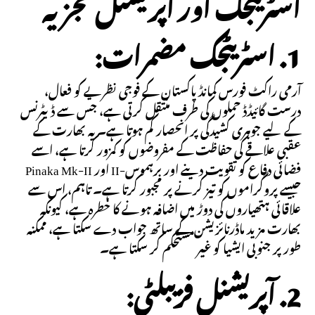
اسٹریٹجک اور آپریشنل تجزیہ
1. اسٹریٹجک مضمرات:
آرمی راکٹ فورس کمانڈ پاکستان کے فوجی نظریے کو فعال،
درست گائیڈڈ حملوں کی طرف منتقل کرتی ہے، جس سے ڈیٹرنس
کے لیے جوہری کشیدگی پر انحصار کم ہوتا ہے۔ یہ بھارت کے
عقبی علاقے کی حفاظت کے مفروضوں کو کمزور کرتا ہے، اسے
فضائی دفاع کو تقویت دینے اور برہموس-II اور Pinaka Mk-II
جیسے پروگراموں کو تیز کرنے پر مجبور کرتا ہے۔ تاہم، اس سے
علاقائی ہتھیاروں کی دوڑ میں اضافہ ہونے کا خطرہ ہے، کیونکہ
بھارت مزید ماڈرنائزیشن کے ساتھ جواب دے سکتا ہے، ممکنہ
طور پر جنوبی ایشیا کو غیر مستحکم کر سکتا ہے۔
2. آپریشنل فزیبلٹی: