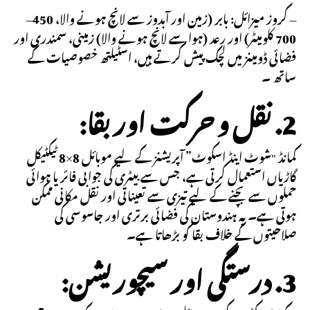
– کروز میزائل: بابر (زمین اور آبدوز سے لانچ ہونے والا، 450–
700 کلومیٹر) اور رعد (ہوا سے لانچ ہونے والا) زمینی، سمندری اور
فضائی ڈومینز میں لچک پیش کرتے ہیں، اسٹیلتھ خصوصیات کے
ساتھ ۔
2. نقل و حرکت اور بقا:
کمانڈ "شوٹ اینڈ اسکوٹ” آپریشنز کے لیے موبائل 8×8 ٹیکٹیکل
گاڑیاں استعمال کرتی ہے، جس سے بیٹری کی جوابی فائر یا ہوائی
حملوں سے بچنے کے لیے تیزی سے تعیناتی اور نقل مکانی ممکن
ہوتی ہے۔ یہ ہندوستان کی فضائی برتری اور جاسوسی کی
صلاحیتوں کے خلاف بقا کو بڑھاتا ہے۔
3. درستگی اور سیچوریشن: