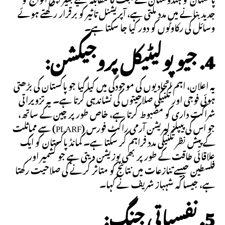
جدید بنانے میں مدد ملتی ہے، آپریشنل تاثیر کو برقرار رکھتے ہوئے
وسائل کی رکاوٹوں کو دور کیا جا سکتا ہے۔
4. جیو پولیٹیکل پروجیکشن:
یہ اعلان، اہم اتحادیوں کی موجودگی میں کیا گیا جو پاکستان کی بڑھتی
ہوئی فوجی اور تکنیکی صلاحیتوں کی نشاندہی کرتا ہے۔ یہ تزویراتی
شراکت داری کو مضبوط کرتا ہے، خاص طور پر چین کے ساتھ،
جو اس کی پیپلز لبریشن آرمی راکٹ فورس (PLARF) سے مماثلت
کے پیش نظر تکنیکی مدد فراہم کر سکتا ہے۔ کمانڈ پاکستان کو ایک
علاقائی طاقت کے طور پر بھی پوزیشن دیتی ہے جو کشمیر اور
فلسطین جیسے تنازعات میں نتائج کو متاثر کرنے کی صلاحیت رکھتا
ہے، جیسا کہ شہباز شریف نے کہا۔
5. نفسیاتی جنگ: