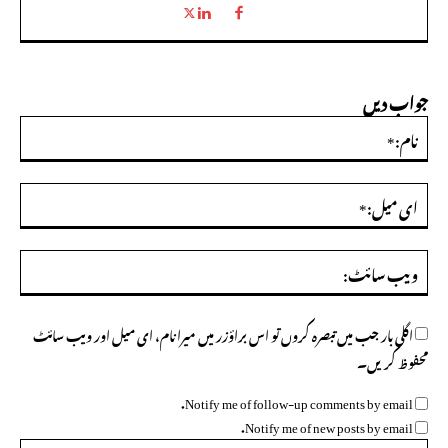
جواب دیں
نام:
ای
میل
ویب
سائ
اگلی بار جب میں تبصرہ کروں تو اس براؤزر میں میرا نام، ای میل اور ویب سائٹ
محفوظ کریں۔
Notify me of follow-up comments by email.
Notify me of new posts by email.