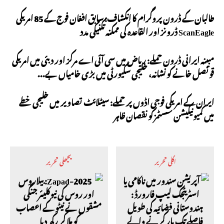
طالبان کے ڈرون پروگرام کا انکشاف: سابق افغان فوج کے 85 امریکی
ScanEagle ڈرونز اور القاعدہ کی ممکنہ تکنیکی مدد
مبینہ ایرانی ڈرون حملے: ریاض میں سی آئی اے مرکز اور دبئی میں امریکی
قونصل خانے کو نشانہ، خلیجی سکیورٹی میں بڑی خامیاں بے...
ایران کے امریکی فوجی اڈوں پر حملے: سیٹلائٹ تصاویر میں خلیجی خطے
میں کمیونیکیشن سسٹمز کو نقصان ظاہر
اگلی تحریر
پچھلی تحریر