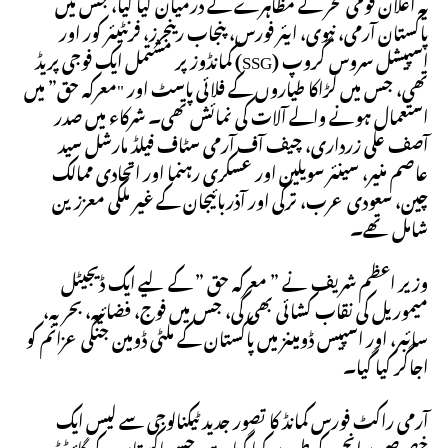
یہ اعلان قومی فخر کے مظاہرے کے درمیان کیا گیا، جس میں
پاکستان آرمی، نیوی، ایئر فورس، پنجاب رینجرز، فرنٹیئر کور اور
اسپیشل سروس گروپ (SSG) کمانڈوز پر مشتمل ایک فوجی پریڈ
تھی، جس میں لڑاکا طیاروں کے فلائی پاسٹ اور "معرکہ حق” میں
استعمال ہونے والے آلات کی نمائش تھی۔ شرکاء میں صدر
آصف علی زرداری، چیف آف آرمی سٹاف فیلڈ مارشل سید
عاصم منیر، سینئر سویلین اور عسکری رہنما اور اتحادی ممالک
چین، سعودی عرب، ترکی اور آذربائیجان کے غیر ملکی معززین
شامل تھے۔
وزیر اعظم شریف نے ” معرکہ حق ” کے لیے ایک ڈیجیٹل
میموریل کی نقاب کشائی بھی کی، جس میں فوج، فضائیہ، بحریہ،
سائبر، اور اسپیس ڈومینز میں پاکستان کے ملٹی ڈومین جنگی عزائم کو
اجاگر کیا گیا۔
آرمی راکٹ فورس کمانڈ کا تصور جدید ٹیکنالوجی سے لیس ایک
خصوصی برانچ کے طور پر کیا گیا ہے، جسے پاکستان کے گائیڈڈ