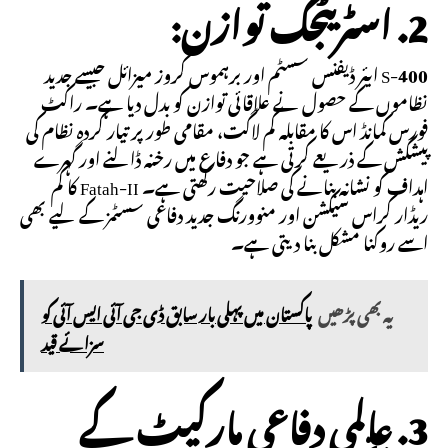
2. اسٹریٹجک توازن:
S-400 ایئر ڈیفنس سسٹم اور برہموس کروز میزائل جیسے جدید
نظاموں کے حصول نے علاقائی توازن کو بدل دیا ہے۔ راکٹ
فورس کمانڈ اس کا مقابلہ کم لاگت، مقامی طور پر تیار کردہ نظام کی
پیشکش کے ذریعے کرتی ہے جو دفاع میں رخنہ ڈالنے اور گہرے
اہداف کو نشانہ بنانے کی صلاحیت رکھتی ہے۔ Fatah-II کا کم
ریڈار کراس سیکشن اور منوورنگ جدید دفاعی سسٹمز کے لیے بھی
اسے روکنا مشکل بنا دیتی ہے۔
یہ بھی پڑھیں
پاکستان میں پہلی بار سابق ڈی جی آئی ایس آئی کو
سزائے قید
3. عالمی دفاعی مارکیٹ کے