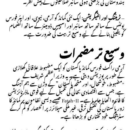
ہندوستان کی بڑھتی ہوئی سائبر صلاحیتوں کے پیش نظر۔
–
ٹریننگ اور انٹیگریشن
: ایک نئی کمانڈ کو آرمی، نیوی، اور ایئر فورس
یونٹس کے ساتھ ساتھ سائبر اور اسپیس ڈومینز کے ساتھ انضمام
کو یقینی بنانے کے لیے وسیع تربیت کی ضرورت ہے۔
وسیع تر مضمرات
آرمی راکٹ فورس کمانڈ پاکستان کو ایک مضبوط علاقائی کھلاڑی
کے طور پر پوزیشن دیتی ہے۔ یہ وزیر اعظم شریف کے
"مضبوط، خوشحال، اور متحد پاکستان” کے وژن سے ہم آہنگ
ہے، جس سے اقتصادی بحالی کی تکمیل کے لیے فوجی ماڈرنائزیشن
کا فائدہ اٹھایا جا رہا ہے۔ Fatah-II جیسے دیسی نظاموں پر کمانڈ کا
زور پاکستان کی تکنیکی ترقی، غیر ملکی سپلائرز پر انحصار کو کم کرکے
سٹریٹجک خود مختاری کو بڑھاتا ہے۔