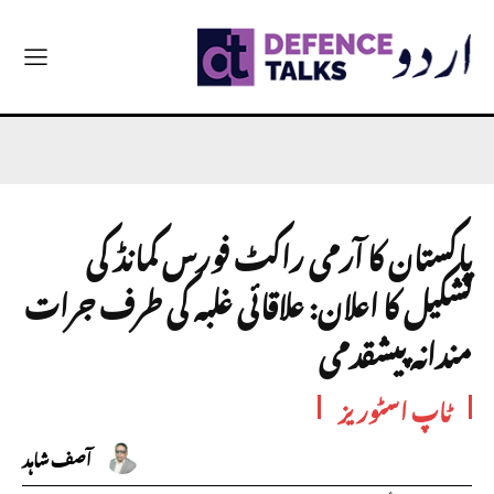
پاکستان کا آرمی راکٹ فورس کمانڈ کی
تشکیل کا اعلان: علاقائی غلبہ کی طرف جرات
مندانہ پیشقدمی
ٹاپ اسٹوریز
آصف شاہد