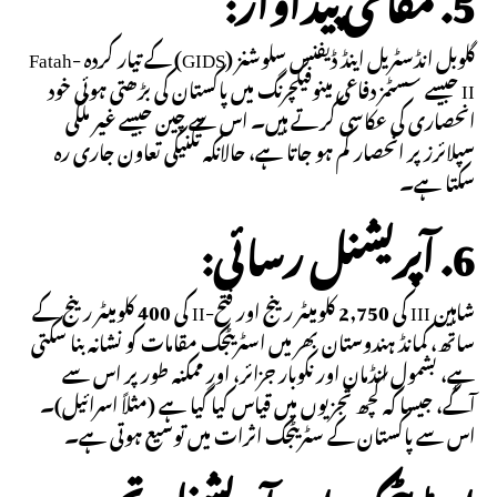
گلوبل انڈسٹریل اینڈ ڈیفنس سلوشنز (GIDS) کے تیار کردہ Fatah-
II جیسے سسٹمز دفاعی مینوفیکچرنگ میں پاکستان کی بڑھتی ہوئی خود
انحصاری کی عکاسی کرتے ہیں۔ اس سے چین جیسے غیر ملکی
سپلائرز پر انحصار کم ہو جاتا ہے، حالانکہ تکنیکی تعاون جاری رہ
سکتا ہے۔
6. آپریشنل رسائی:
شاہین III کی 2,750 کلومیٹر رینج اور فتح-II کی 400 کلومیٹر رینج کے
ساتھ، کمانڈ ہندوستان بھر میں اسٹریٹجک مقامات کو نشانہ بنا سکتی
ہے، بشمول انڈمان اور نکوبار جزائر، اور ممکنہ طور پر اس سے
آگے، جیسا کہ کچھ تجزیوں میں قیاس کیا گیا ہے (مثلاً اسرائیل)۔
اس سے پاکستان کے سٹریٹجک اثرات میں توسیع ہوتی ہے۔