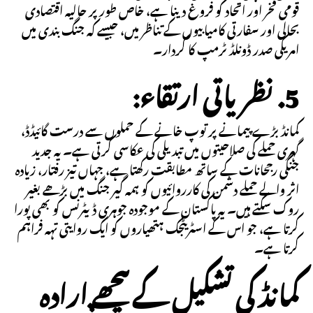
قومی فخر اور اتحاد کو فروغ دینا ہے، خاص طور پر حالیہ اقتصادی
بحالی اور سفارتی کامیابیوں کے تناظر میں، جیسے کہ جنگ بندی میں
امریکی صدر ڈونلڈ ٹرمپ کا کردار۔
5. نظریاتی ارتقاء:
کمانڈ بڑے پیمانے پر توپ خانے کے حملوں سے درست گائیڈڈ،
گہری حملے کی صلاحیتوں میں تبدیلی کی عکاسی کرتی ہے۔ یہ جدید
جنگی رجحانات کے ساتھ مطابقت رکھتا ہے، جہاں تیز رفتار، زیادہ
اثر والے حملے دشمن کی کارروائیوں کو ہمہ گیر جنگ میں بڑھے بغیر
روک سکتے ہیں۔ یہ پاکستان کے موجودہ جوہری ڈیٹرنس کو بھی پورا
کرتا ہے، جو اس کے اسٹریٹجک ہتھیاروں کو ایک روایتی تہہ فراہم
کرتا ہے۔
کمانڈ کی تشکیل کے پیچھے ارادہ