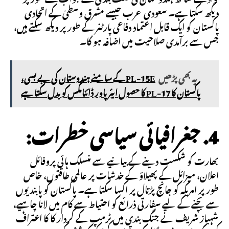
دیکھ سکتا ہے۔ سعودی عرب جیسے مشرق وسطیٰ کے اتحادی
پاکستان کو ایک قابل اعتماد دفاعی پارٹنر کے طور پر دیکھ سکتے ہیں،
جس سے برآمدی صلاحیت میں اضافہ ہو گا۔
یہ بھی پڑھیں
PL-15E کے سامنے ہندوستان کی بے بسی،
پاکستان کا PL-17 کا حصول ایئر پاور ڈائنامکس کو بدل سکتا ہے
4. جغرافیائی سیاسی خطرات:
بھارت کو شکست دینے کے بیانیے سے منسلک ہائی پروفائل
اعلان، میزائل کے پھیلاؤ کے خدشات پر عالمی طاقتوں، خاص
طور پر امریکہ کو جانچ پڑتال پر اکسا سکتا ہے۔ پاکستان کو پابندیوں
سے بچنے کے لیے سفارتی ذرائع کو احتیاط سے کام میں لانا چاہیے،
شہباز شریف نے جنگ بندی میں ٹرمپ کے کردار کا کا اعتراف