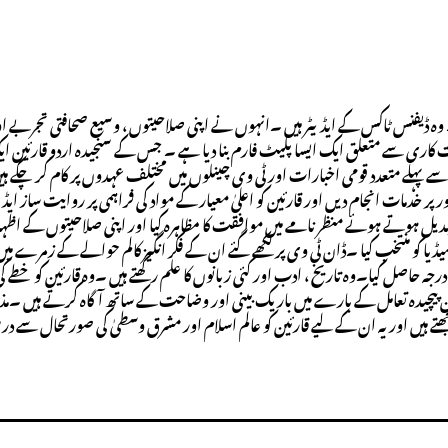
وہ ڈیفنس ٹاکس کے ایڈیٹر ہیں ۔انہوں نے اپنی صلاحیتوں ، وسیع صحافتی تجربے او
ت کاری سے متعلق ایک ایسا پلیٹ فارم بنا دیا ہے ۔ جس کے سنجیدہ اردو قارئین 
ے پہلے متعدد قومی اخبارات اور ٹی وی چینلوں میں مختلف عہدوں پر کام کر چکے ہی
خدمات انجام دیں اور قارئین کو اعلیٰ معیار کے مواد کی فراہمی پر روایت ساز ایڈی
بدیل ہوتے ہوئے منظر نامے میں موافقت کا مظاہرہ کیا اور اپنی صلاحیتوں کے اظہ
یا کو منتخب کیا ۔ڈان ٹی وی پر لکھے گئے ان کے فکر انگیز کالم حوالے کے زمرے میں
ہ حاصل کیا۔وہ تاریخ ، ادب اور کئی زبانوں کا علم رکھتے ہیں ۔وہ قارئین کو خطے ک
پیچیدہ تعامل کے بارے میں باریک بینی اور وضاحت کے ساتھ آگاہ کرتے ہیں ۔
جھتے ہیں اور یہ ان کے لیے قارئین کو عالم اسلام اور مشرق وسطیٰ کی صورتحال سے 