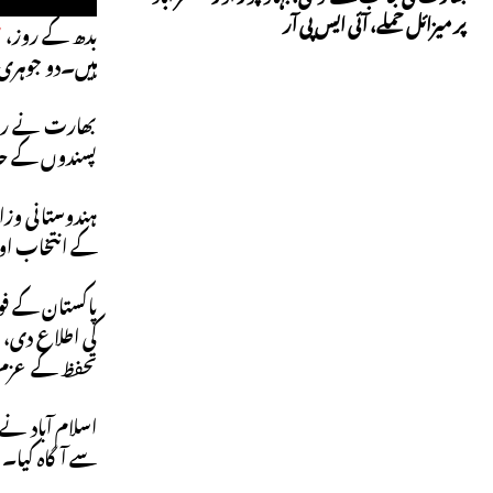
پر میزائل حملے، آئی ایس پی آر
بدھ کے روز،
ب
ہیں۔دو جوہری
بھارت نے رپور
پسندوں کے حالیہ حم
ہندوستانی وزا
کے انتخاب اور
پاکستان کے فو
کی اطلاع دی، 
تحفظ کے عزم ک
اسلام آباد نے
سے آگاہ کیا۔ 