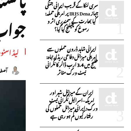
سری لنکا کے قریب ایرانی جنگی
جہاز IRIS Dena پر امریکی حملہ:
جواب 
کیا بھارت کے سمندری اثر و
رسوخ کو چیلنج کیا گیا؟
ایرانی شاہد ڈرون حملوں سے
لیڈ اسٹو
امریکی میزائل دفاعی ریڈار تباہ:
خلیج میں 3.4 ارب ڈالر کا نگرانی
آصف 
نیٹ ورک متاثر
ایران کے میزائل شہر اور
امریکہ–اسرائیل نگرانی نیٹ
ورک: ایرانی میزائل حملوں کی
رفتار کیوں کم ہو رہی ہے