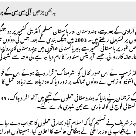
یہ بھی پڑھیں
آئی سی سی کے پرا
 اپنی آزادی کے بعد سے، ہندوستان اور پاکستان مسلم اکثریتی کشمیر پر دو 
طور پر پاکستانی کشمیر سے باہر پاکستانی علاقوں میں ہندوستانی کارروا
رحانہ کارروائی، جسے ‘آپریشن سندور’ کا نام دیا گیا ہے،کی وجہ سے کشید
نلڈ ٹرمپ نے اس صورتحال کو "شرمناک” قرار دیتے ہوئے اس کے فوری 
نتونیو گوتریس نے دونوں ممالک پر زور دیا کہ وہ زیادہ سے زیادہ تحمل کا
پ
اکستانی فوج کی گولہ باری سے تین شہری مارے گئے۔
از شریف نے تسلیم کیا کہ اسلام آباد بھارتی حملوں کا جواب دے رہا
ے پنجاب کی وزیراعلیٰ نے ہنگامی حالت کا اعلان کیا، ہسپتالوں اور ایمر