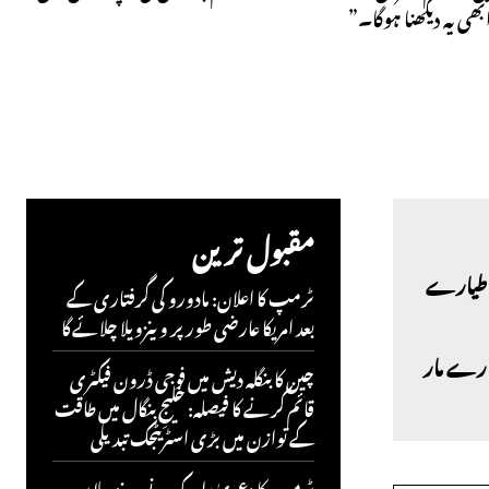
ھی یہ دیکھنا ہوگا۔”
مقبول ترین
ٹرمپ کا اعلان: مادورو کی گرفتاری کے
بعد امریکا عارضی طور پر وینزویلا چلائے گا
افیل سمیت 5 جنگی طیارے مار
چین کا بنگلہ دیش میں فوجی ڈرون فیکٹری
قائم کرنے کا فیصلہ: خلیجِ بنگال میں طاقت
کے توازن میں بڑی اسٹریٹجک تبدیلی
ٹرمپ کا دعویٰ: امریکہ نے وینزویلا پر