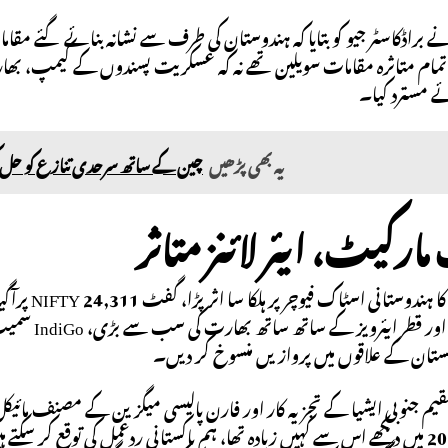
 براڈکاسٹر جیو کو بتایا کہ ہندوستان کی طرف سے نشانہ بنائے گئے مقام
تمام متاثرہ مقامات سویلین تھے نہ کہ عسکریت پسندوں کے کیمپ، بھا
ے مسترد کیا۔
یہ بھی پڑھیں
چین کے ساتھ سرحدی تنازع کو حل 
ارکیٹ، ایئر لائنز متاثر
آگیا۔ ایئر 
ستان کے علاقوں میں پروازیں منسوخ کر دیں۔
قیم جنوبی ایشیا کے تجزیہ کار اور فارن پالیسی میگزین کے مصنف مائیکل
جو ہم نے 2019 میں دیکھے اس سے کہیں زیادہ تھا، ہم پاکستانی ردعمل کی توق