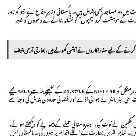
ات میں دو مساجد بھی شامل ہیں۔ پاکستانی وزیر دفاع نے جیو کو زور
رت کے "دہشت گرد کیمپوں” کو نشانہ بنانے کے دعووں کو غلط
کرنے کے لیے سفارتکاروں نے آپشن کھولے ہیں، بھارتی آرمی چیف
حملے کی خبروں کا ہندوستانی اسٹاک فیوچر پر ہلکا سا اثر پڑا، گفٹ NIFTY 24,311 پرآگیا، منگل کو NIFTY 50 کے 24,379.6 کے پچھلے بند سے 0.3% نیچے
انڈیا اور قطر ایئرویز کے ساتھ ساتھ بھارت کی سب سے بڑی، IndiGo سمیت کئی ایئر لائنز نے ہوائی اڈے اور فضائی حدود کی بندش کی وجہ سے
 کگلمین نے نوٹ کیا، "ہندوستانی حملے کے پیمانے کو دیکھتے ہوئے،
ع کر سکتے ہیں۔ تمام نظریں بھارت کے اگلے اقدام پر ہوں گی۔ پاکستان اس