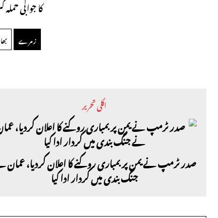
کا جوابی حملہ 
زمرے
بھ
اگلی تحریر
صدر ٹرمپ نے یمن پر بمباری روکنے کا اعلان کردیا، عمان 
جنگ بندی میں کردار ادا کیا