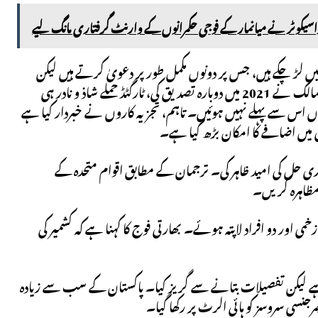
سیکوٹر نے میانمار کے فوجی حکمرانوں کے وارنٹ گرفتاری مانگ لیے
جنگیں لڑ چکے ہیں، جس پر دونوں مکمل طور پر دعویٰ کرتے ہیں لیکن
صرف کچھ حصوں پر کنٹرول رکھتے ہیں۔ 2003 میں جنگ بندی کے بعد، جس کی دونوں ممالک نے 2021 میں دوبارہ تصدیق کی، ٹارگٹڈ حملے شاذ و نادر ہی
ئیاں اس سے پہلے نہیں ہوئیں۔ تاہم، تجزیہ کاروں نے خبردار کیا ہے
گی میں اضافے کا امکان بڑھ گیا ہے۔
حل کی امید ظاہر کی۔ ترجمان کے مطابق اقوام متحدہ کے
 مظاہرہ کریں۔
اکستانی فوج کے ترجمان نے بتایا کہ ہندوستانی حملوں کے نتیجے میں آٹھ افراد ہلاک، 35 زخمی اور دو افراد لاپتہ ہوئے۔ بھارتی فوج کا کہنا ہے کہ کشمیر کی
 ہے لیکن تفصیلات بتانے سے گریز کیا۔ پاکستان کے سب سے زیادہ
جنسی سروسز کو ہائی الرٹ پر رکھا گیا۔