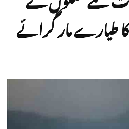
کا طیارے مار گرائے