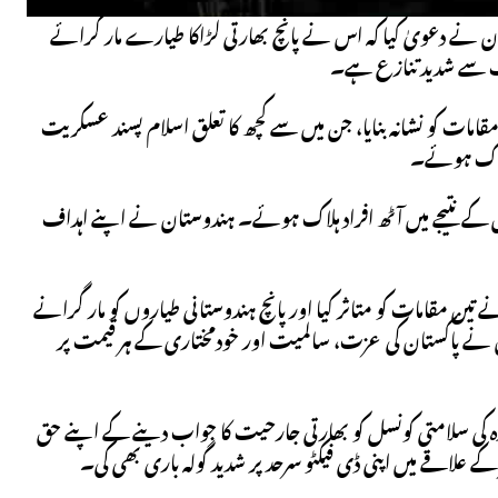
تان نے دعویٰ کیا کہ اس نے پانچ بھارتی لڑاکا طیارے مار گرائے
ب سے شدید تنازع ہے۔
ت کو نشانہ بنایا، جن میں سے کچھ کا تعلق اسلام پسند عسکریت
س کے نتیجے میں آٹھ افراد ہلاک ہوئے۔ ہندوستان نے اپنے اہداف
ن مقامات کو متاثر کیا اور پانچ ہندوستانی طیاروں کو مار گرانے
وں نے پاکستان کی عزت، سالمیت اور خودمختاری کے ہر قیمت پر
حدہ کی سلامتی کونسل کو بھارتی جارحیت کا جواب دینے کے اپنے حق
علاقے میں اپنی ڈی فیکٹو سرحد پر شدید گولہ باری بھی کی۔