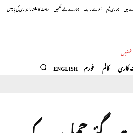
 میں
ہماری ٹیم
ہم سے رابطہ
ہمارے لیے لکھیں
سائٹ کا نقشہ
رازداری کی پالیسی
وششیں
 کاری
کالم
فورم
ENGLISH
رات گئے حملوں کے