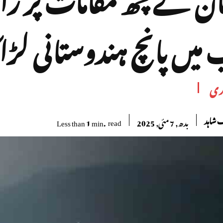
میں پانچ ہندوستانی لڑا
ری
شاہد
read
Less than 1
min.
بدھ, 7 مئی, 2025