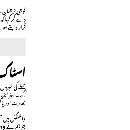
فوجی ترجمان نے
دے کر کہا کہ 
قرار دیتے ہوئ
اسٹاک م
بھارت اور پاک
واشنگٹن میں م