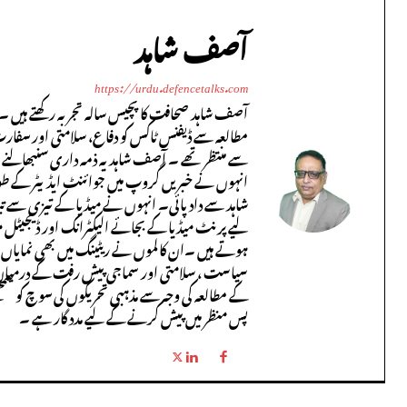
آصف شاہد
https://urdu.defencetalks.com
آصف شاہد صحافت کا پچیس سالہ تجربہ رکھتے ہیں ۔ 
مطالعہ سے ڈیفنس ٹاکس کو دفاع، سلامتی اور سفار
سے منتظر تھے ۔ آصف شاہد یہ ذمہ داری سنبھالنے س
انہوں نے خبریں گروپ میں جوائنٹ ایڈیٹر کے طور پر 
شاہد سے داد پائی۔ انہوں نے میڈیا کے تیزی سے ت
لیے پرنٹ میڈیا کے بجائے الیکٹرانک اور ڈیجیٹل میڈ
ہوتے ہیں ۔ان کالموں نے ریٹینگ میں بھی نمایاں درج
سیاست ، سلامتی اور سماجی پیش رفت کے درمیان 
کے مطالعہ کی وجہ سے مذہبی تحریکوں کی سوچ کو سم
پس منظر میں پیش کرنے کے لیے مدد گار ہے ۔