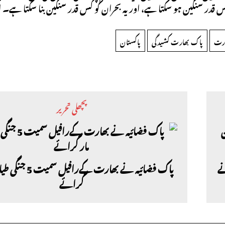
کس قدر سنگین ہو سکتا ہے، اور یہ بحران کو کس قدر سنگین بنا سکتا ہے۔ اب
ارت
پاک بھارت کشیدگی
پاکستان
پچھلی تحریر
نے
پاک فضائیہ نے بھارت کےر
گرائے