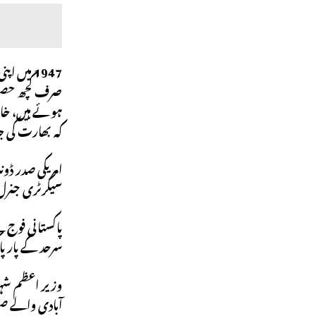
1947 میں
ہوئے ہیں، خاص 
کہ بھارت کی جا
امریکی صدر ڈو
سیکرٹری جنرل ا
سرحد کے پار پ
وزیر اعظم شہب
آبادی والے صوب