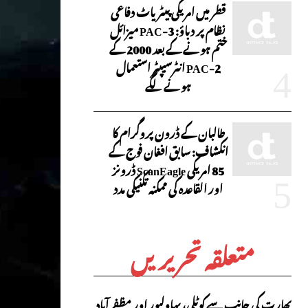
قطر میں امریکی پیٹریاٹ دفاعی
نظام پر دباؤ: PAC-3 میزائل
ختم ہونے کے بعد 2000 کے
PAC-2 انٹرسیپٹر استعمال
ہونے لگے
طالبان کے ڈرون پروگرام کا
انکشاف: سابق افغان فوج کے
85 امریکی ScanEagle ڈرونز
اور القاعدہ کی ممکنہ تکنیکی مدد
متعلقہ تحریریں
بھارت کی جانب سے کوٹلی، بہاولپور اور مظفر آباد