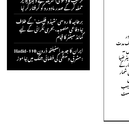
حملہ کر کے صدر مادورو کو گرفتار کر لیا
برطانیہ کا روسی ’شیڈو فلیٹ‘ کے خلاف
نیا دفاعی منصوبہ، بحری نگرانی کے لیے
ر
کمانڈ سینٹر کا قیام
ایک مدت
ں ۔
ایران کا جدید اسٹیلتھ ڈرون Hadid-110
ٹر ضیا
: مشرقِ وسطیٰ کی فضائی جنگ میں نیا موڑ
ار کے
 شمار
ی
مذہب
درست