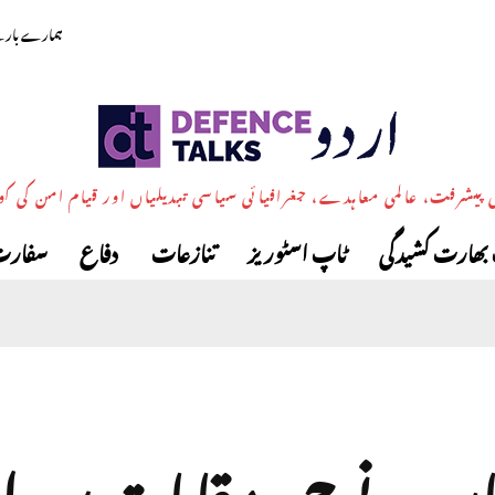
ہمارے بارے
پیشرفت، عالمی معاہدے، جغرافیائی سیاسی تبدیلیاں اور قیام امن کی ک
بھارت کشیدگی
ٹاپ اسٹوریز
تنازعات
دفاع
سفارت
تان نے چھ مقامات پر 