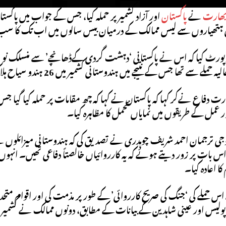
ھارت
نے
پاکستان
اور آزاد کشمیر پر حملہ کیا، جس کے جواب میں پاکس
 ہتھیاروں سے لیس ممالک کے درمیان بیس سالوں میں اب تک کا س
ٹ کیا کہ اس نے پاکستانی ‘دہشت گردی کےڈھانچے’ سے منسلک نو مقاما
لے سے تھا جس کے نتیجے میں ہندوستانی کشمیر میں 26 ہندو سیاح ہلاک ہوئے۔
رت دفاع نےکر کہا کہ پاکستان نے کہا کہ چھ مقامات پر حملہ کیا گیا ج
 عمل کے طریقوں میں نمایاں تحمل کا مظاہرہ کیا۔
جی ترجمان احمد شریف چوہدری نے تصدیق کی کہ ہندوستانی میزائلوں نے تی
اس بات پر زور دیتے ہوئے کہ یہ کارروائیاں خالصتاً دفاعی تھیں۔ انہ
ا اعادہ کیا۔
 اس حملے کی ‘جنگ کی صریح کارروائی’ کے طور پر مذمت کی اور اقوام مت
پولیس اور عینی شاہدین کے بیانات کے مطابق، دونوں ممالک نے کشمیر کے 