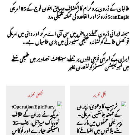
طالبان کے ڈرون پروگرام کا انکشاف: سابق افغان فوج کے 85 امریکی
ScanEagle ڈرونز اور القاعدہ کی ممکنہ تکنیکی مدد
مبینہ ایرانی ڈرون حملے: ریاض میں سی آئی اے مرکز اور دبئی میں امریکی
قونصل خانے کو نشانہ، خلیجی سکیورٹی میں بڑی خامیاں بے...
ایران کے امریکی فوجی اڈوں پر حملے: سیٹلائٹ تصاویر میں خلیجی خطے
میں کمیونیکیشن سسٹمز کو نقصان ظاہر
اگلی تحریر
پچھلی تحریر