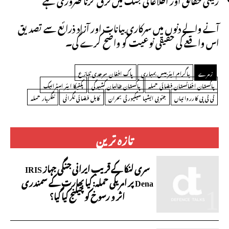
آنے والے دنوں میں سرکاری بیانات اور آزاد ذرائع سے تصدیق
اس واقعے کی حقیقی نوعیت کو واضح کرے گی۔
زمرے
باگرام ایئربیس بمباری
پاک افغان سرحدی تنازع
پاکستان افغانستان فضائی حملہ
پاکستان طالبان کشیدگی
پکتیکا ایئر اسٹرائیک
ٹی ٹی پی کارروائیاں
جنوبی ایشیا سیکیورٹی بحران
کابل فضائی نگرانی
ننگرہار حملہ
تازہ ترین
سری لنکا کے قریب ایرانی جنگی جہاز IRIS
Dena پر امریکی حملہ: کیا بھارت کے سمندری
اثر و رسوخ کو چیلنج کیا گیا؟