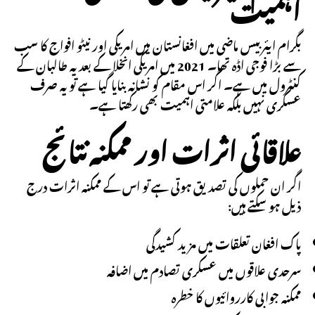
اہمیت
بگرام ایئربیس ماضی میں افغانستان میں امریکی اور نیٹو افواج کا سب
سے بڑا فوجی اڈہ تھا۔ 2021 میں امریکی انخلا کے بعد یہ طالبان کے
کنٹرول میں ہے۔ اگر اس مقام کو نشانہ بنایا گیا ہے تو یہ صرف
عسکری نہیں بلکہ علامتی اہمیت بھی رکھتا ہے۔
علاقائی اثرات اور ممکنہ نتائج
اگر ان حملوں کی تصدیق ہوتی ہے تو اس کے ممکنہ اثرات درج
ذیل ہو سکتے ہیں:
پاک افغان تعلقات میں مزید کشیدگی
سرحدی علاقوں میں عسکری تصادم میں اضافہ
ممکنہ جوابی کارروائیوں کا خطرہ