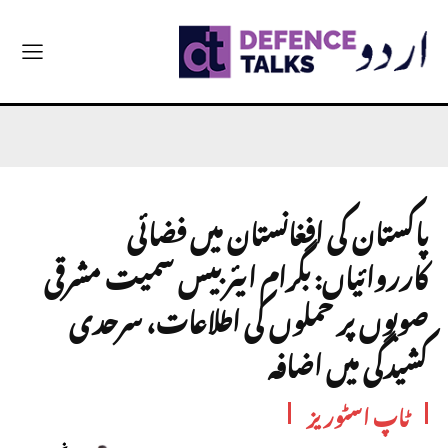
پاکستان کی افغانستان میں فضائی
کارروائیاں: بگرام ایئربیس سمیت مشرقی
صوبوں پر حملوں کی اطلاعات، سرحدی
کشیدگی میں اضافہ
ٹاپ اسٹوریز