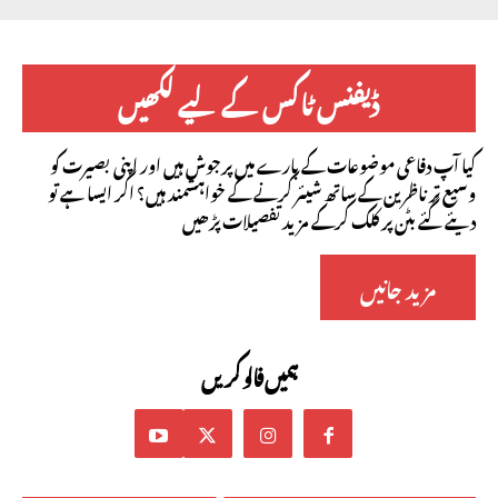
ڈیفنس ٹاکس کے لیے لکھیں
کیا آپ دفاعی موضوعات کے بارے میں پرجوش ہیں اور اپنی بصیرت کو
وسیع تر ناظرین کے ساتھ شیئر کرنے کے خواہشمند ہیں؟ اگر ایسا ہے تو
دیئے گئے بٹن پر کلک کرکے مزید تفصیلات پڑھیں
مزید جانیں
ہمیں فالو کریں