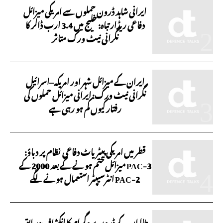
ایرانی شاہد ڈرون حملوں سے امریکی میزائل
دفاعی ریڈار تباہ: خلیج میں 3.4 ارب ڈالر کا
نگرانی نیٹ ورک متاثر
ایران کے میزائل شہر اور امریکہ–اسرائیل
نگرانی نیٹ ورک: ایرانی میزائل حملوں کی
رفتار کیوں کم ہو رہی ہے
قطر میں امریکی پیٹریاٹ دفاعی نظام پر دباؤ:
PAC-3 میزائل ختم ہونے کے بعد 2000 کے
PAC-2 انٹرسیپٹر استعمال ہونے لگے
طالبان کے ڈرون پروگرام کا انکشاف: سابق