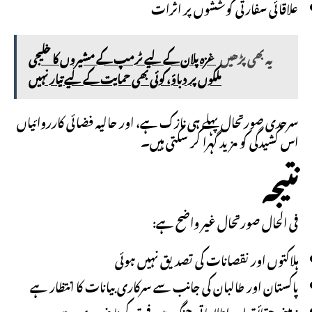
علاقائی سفارتی کوششوں پر اثرات
یہ بھی پڑھیں
غزہ پلان کے لیے ٹرمپ کے مشیروں کا خلیجی
ملکوں پر دباؤ، کوئی بھی حمایت کے لیے تیار نہیں
سرحدی صورتحال پہلے ہی نازک ہے، اور حالیہ فضائی کارروائیاں
اس کشیدگی کو مزید گہرا کر سکتی ہیں۔
نتیجہ
فی الحال صورتحال غیر واضح ہے:
ہلاکتوں اور نقصانات کی تصدیق نہیں ہوئی
پاکستان اور طالبان کی جانب سے سرکاری بیانات کا انتظار ہے
زمینی حقائق اور اطلاعاتی جنگ میں فرق کرنا ضروری ہے