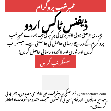
ممبرشپ پروگرام
ڈیفنس ٹاکس اردو
ہماری بڑھتی ہوئی لائبریری کی ہر کہانی تک ہمارے ممبرشپ
پروگرام کے ذریعے رسائی حاصل کی جا سکتی ہے۔ سبسکرائب
کریں اور فوری اور لامحدود رسائی حاصل کریں!
سبسکرائب کریں
dfencetalks.com پر، ہم عسکری پیشرفت، بین الاقوامی معاہدوں، جغرافیائی
سیاسی تبدیلیوں، اور قیام امن کی کوششوں سمیت متعدد موضوعات کا احاطہ
کرتے ہیں۔