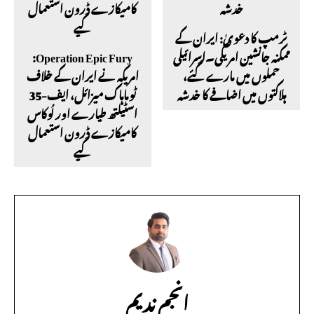
ٹرمپ کا دعویٰ: ایران کے
ممکنہ جانشین امریکی۔اسرائیلی
Operation Epic Fury:
حملوں میں مارے گئے،
امریکہ نے ایران کے خلاف
ہلاکتوں میں اضافے کا خدشہ
ٹوماہاک میزائل، ایف-35
اسٹیلتھ طیارے اور لُوکاس
کامیکازے ڈرون استعمال
کیے
انجم ندیم