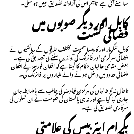
سامنے آئی ہے، تاہم اس کی آزادانہ تصدیق نہیں ہو سکی۔
کابل اور دیگر صوبوں میں
فضائی گشت
کابل، ننگرہار اور کاپیسا سمیت مختلف علاقوں کے رہائشیوں نے
فضائی سرگرمی اور فائرنگ کی آوازیں سننے کی تصدیق کی ہے۔
بعض مقامی طالبان حکام کا کہنا ہے کہ افغان فورسز نے افغان
فضائی حدود میں داخل ہونے والے طیاروں پر فائرنگ کی۔
تاحال نہ تو طالبان کی مرکزی قیادت کی جانب سے باضابطہ بیان
جاری کیا گیا ہے اور نہ ہی پاکستان کی حکومت نے ان حملوں کی
سرکاری تصدیق کی ہے۔
بگرام ایئربیس کی علامتی