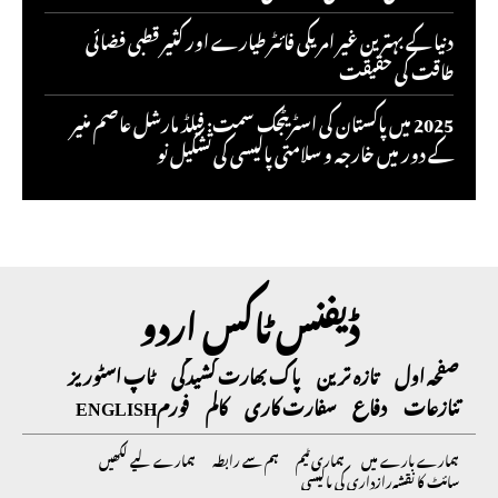
دنیا کے بہترین غیر امریکی فائٹر طیارے اور کثیر قطبی فضائی
طاقت کی حقیقت
2025 میں پاکستان کی اسٹریٹجک سمت: فیلڈ مارشل عاصم منیر
کے دور میں خارجہ و سلامتی پالیسی کی تشکیل نو
ڈیفنس ٹاکس اردو
صفحہ اول
تازہ ترین
پاک بھارت کشیدگی
ٹاپ اسٹوریز
تنازعات
دفاع
سفارت کاری
کالم
فورم
ENGLISH
ہمارے بارے میں
ہماری ٹیم
ہم سے رابطہ
ہمارے لیے لکھیں
سائٹ کا نقشہ
رازداری کی پالیسی