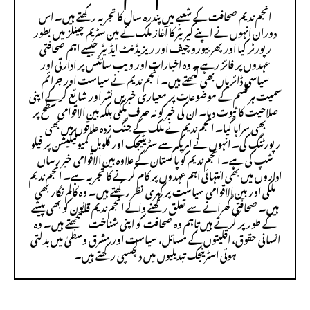
انجم ندیم صحافت کے شعبے میں پندرہ سال کا تجربہ رکھتے ہیں۔ اس
دوران انہوں نے اپنے کیریئر کا آغاز ملک کے مین سٹریم چینلز میں بطور
رپورٹر کیا اور پھر بیورو چیف اور ریزیڈنٹ ایڈیٹر جیسے اہم صحافتی
عہدوں پر فائز رہے۔ وہ اخبارات اور ویب سائٹس پر ادارتی اور
سیاسی ڈائریاں بھی لکھتے ہیں۔ انجم ندیم نے سیاست اور جرائم
سمیت ہر قسم کے موضوعات پر معیاری خبریں نشر اور شائع کرکے اپنی
صلاحیت کا ثبوت دیا۔ ان کی خبر کو نہ صرف ملکی بلکہ بین الاقوامی سطح پر
بھی سراہا گیا۔ انجم ندیم نے ملک کے جنگ زدہ علاقوں میں بھی
رپورٹنگ کی۔ انہوں نے امریکہ سے سٹریٹیجک اور گلوبل کمیونیکیشن پر فیلو
شپ کی ہے۔ انجم ندیم کو پاکستان کے علاوہ بین الاقوامی خبر رساں
اداروں میں بھی انتہائی اہم عہدوں پر کام کرنے کا تجربہ ہے۔ انجم ندیم
ملکی اور بین الاقوامی سیاست پر گہری نظر رکھتے ہیں۔ وہ کالم نگار بھی
ہیں۔ صحافتی گھرانے سے تعلق رکھنے والے انجم ندیم قانون کو بھی پیشے
کے طور پر کرتے ہیں تاہم وہ صحافت کو اپنی شناخت سمجھتے ہیں۔ وہ
انسانی حقوق، اقلیتوں کے مسائل، سیاست اور مشرق وسطیٰ میں بدلتی
ہوئی اسٹریٹجک تبدیلیوں میں دلچسپی رکھتے ہیں۔