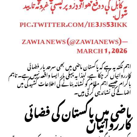
په کابل کې د دفع هوا د ډزو پرلپسې غږونه تاييد
شول.
PIC.TWITTER.COM/IE3JS53IKK
— ZAWIA NEWS (@ZAWIANEWS)
MARCH 1, 2026
اہم نکتہ یہ ہے کہ پاکستان ماضی میں بھی سرحد پار فضائی
کارروائیاں کر چکا ہے، لہٰذا یہ پہلی بار ایسا واقعہ نہیں ہے۔ تاہم
باگرام جیسے اہم مقام کو نشانہ بنانے کی اطلاعات کشیدگی میں
اضافے کی نشاندہی کرتی ہیں۔
ماضی میں پاکستان کی فضائی
کارروائیاں