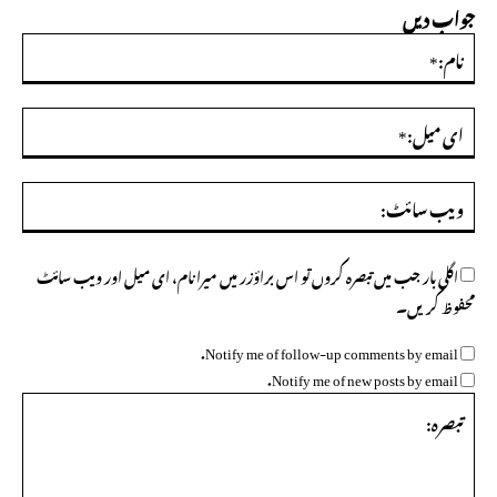
جواب دیں
نام:
ای
میل
ویب
سائ
اگلی بار جب میں تبصرہ کروں تو اس براؤزر میں میرا نام، ای میل اور ویب سائٹ
محفوظ کریں۔
Notify me of follow-up comments by email.
Notify me of new posts by email.