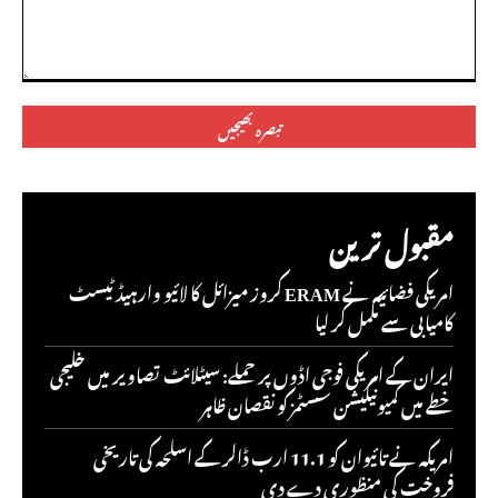
تبصرہ:
مقبول ترین
امریکی فضائیہ نے ERAM کروز میزائل کا لائیو وارہیڈ ٹیسٹ
کامیابی سے مکمل کر لیا
ایران کے امریکی فوجی اڈوں پر حملے: سیٹلائٹ تصاویر میں خلیجی
خطے میں کمیونیکیشن سسٹمز کو نقصان ظاہر
امریکہ نے تائیوان کو 11.1 ارب ڈالر کے اسلحہ کی تاریخی
فروخت کی منظوری دے دی