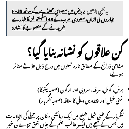
یہ بھی پڑھیں
ریاض میں سعودی جھنڈے کے ساتھ F-35
طیاروں کی اڑان، سعودی عرب کے 48 اسٹیلتھ لڑاکا طیارے
خریدنے کے منصوبے کا اشارہ
کن علاقوں کو نشانہ بنایا گیا؟
مقامی ذرائع کے مطابق تازہ حملوں میں درج ذیل علاقے متاثر
ہوئے:
برمل، گومل، مرغہ، سروبی اور ارگون (صوبہ پکتیکا)
غنی خیل اور 29ویں ویلی کا علاقہ (صوبہ ننگرہار)
ننگرہار کے غنی خیل ضلع میں ایک رہائشی مکان پر حملے کی اطلاعات
ہیں جس کے نتیجے میں ایک طالب علم کے جاں بحق ہونے کی خبر