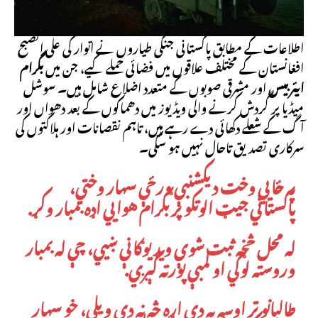
اطلاعات کے مطابق پاکستانی جنگی طیاروں نے اتوار کی علی الصبح
افغانستان کے مختلف علاقوں میں فضائی حملے کیے، جن میں
بگرام
ایئربیس
اور مشرقی صوبوں کے متعدد اضلاع شامل ہیں۔ سوشل
میڈیا پر گردش کرنے والی ویڈیوز میں دھماکوں کے بعد دھواں اور
آگ کے شعلے دکھائی دے رہے ہیں، تاہم نقصانات اور ہلاکتوں کی
سرکاری تصدیق تاحال نہیں ہو سکی۔
په ځايي وخت د یکشنبې ورځې سهار وختي،
پاکستاني جيټ الوتکو پر بګرام هوايي اډه بمبار وکړ.
له محل څخه ثبت شوې ويډيوګانې ښيي، چې له بمبار
وروسته لوګي او لمبې پورته کېږي.
طالبانو تر اوسه په دې اړه څه نه دي ويلي، خو سهار