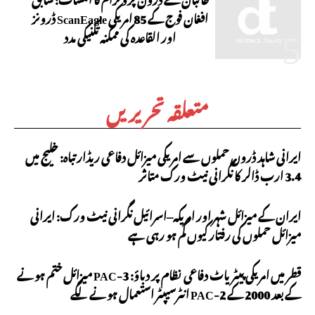
افغان فوج کے 85 امریکی ScanEagle ڈرونز
اور القاعدہ کی ممکنہ تکنیکی مدد
متعلقہ تحریریں
ایرانی شاہد ڈرون حملوں سے امریکی میزائل دفاعی ریڈار تباہ: خلیج میں
3.4 ارب ڈالر کا نگرانی نیٹ ورک متاثر
ایران کے میزائل شہر اور امریکہ–اسرائیل نگرانی نیٹ ورک: ایرانی
میزائل حملوں کی رفتار کیوں کم ہو رہی ہے
قطر میں امریکی پیٹریاٹ دفاعی نظام پر دباؤ: PAC-3 میزائل ختم ہونے
کے بعد 2000 کے PAC-2 انٹرسیپٹر استعمال ہونے لگے