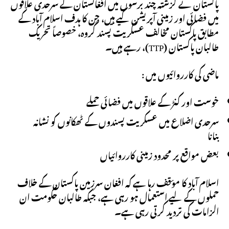
پاکستان نے گزشتہ چند برسوں میں افغانستان کے سرحدی علاقوں
میں فضائی اور زمینی آپریشن کیے ہیں، جن کا ہدف اسلام آباد کے
مطابق پاکستان مخالف عسکریت پسند گروہ، خصوصاً تحریک
طالبان پاکستان (TTP)، رہے ہیں۔
ماضی کی کارروائیوں میں :
خوست اور کنڑ کے علاقوں میں فضائی حملے
سرحدی اضلاع میں عسکریت پسندوں کے ٹھکانوں کو نشانہ
بنانا
بعض مواقع پر محدود زمینی کارروائیاں
اسلام آباد کا مؤقف رہا ہے کہ افغان سرزمین پاکستان کے خلاف
حملوں کے لیے استعمال ہو رہی ہے، جبکہ طالبان حکومت ان
الزامات کی تردید کرتی رہی ہے۔