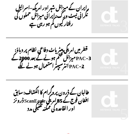
ایران کے میزائل شہر اور امریکہ–اسرائیل
نگرانی نیٹ ورک: ایرانی میزائل حملوں کی
رفتار کیوں کم ہو رہی ہے
قطر میں امریکی پیٹریاٹ دفاعی نظام پر دباؤ:
PAC-3 میزائل ختم ہونے کے بعد 2000 کے
PAC-2 انٹرسیپٹر استعمال ہونے لگے
طالبان کے ڈرون پروگرام کا انکشاف: سابق
افغان فوج کے 85 امریکی ScanEagle ڈرونز
اور القاعدہ کی ممکنہ تکنیکی مدد