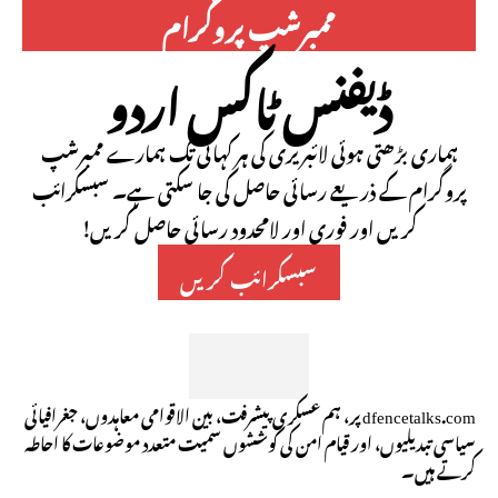
ممبرشپ پروگرام
ڈیفنس ٹاکس اردو
ہماری بڑھتی ہوئی لائبریری کی ہر کہانی تک ہمارے ممبرشپ
پروگرام کے ذریعے رسائی حاصل کی جا سکتی ہے۔ سبسکرائب
کریں اور فوری اور لامحدود رسائی حاصل کریں!
سبسکرائب کریں
dfencetalks.com پر، ہم عسکری پیشرفت، بین الاقوامی معاہدوں، جغرافیائی
سیاسی تبدیلیوں، اور قیام امن کی کوششوں سمیت متعدد موضوعات کا احاطہ
کرتے ہیں۔