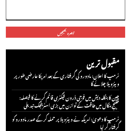
تبصرہ:
مقبول ترین
ٹرمپ کا اعلان: مادورو کی گرفتاری کے بعد امریکا عارضی طور پر
وینزویلا چلائے گا
چین کا بنگلہ دیش میں فوجی ڈرون فیکٹری قائم کرنے کا فیصلہ:
خلیجِ بنگال میں طاقت کے توازن میں بڑی اسٹریٹجک تبدیلی
ٹرمپ کا دعویٰ: امریکہ نے وینزویلا پر حملہ کر کے صدر مادورو کو
گرفتار کر لیا