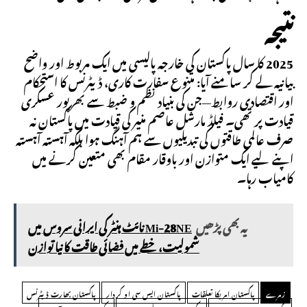
نتیجہ
2025 کا سال پاکستان کی خارجہ پالیسی میں ایک مربوط اور واضح
بیانیہ لے کر سامنے آیا: متنوع سفارت کاری، ڈیٹرنس کا استحکام
اور اقتصادی روابط—جن کی بنیاد نظم و ضبط سے بھرپور عسکری
قیادت پر تھی۔ فیلڈ مارشل عاصم منیر کی قیادت میں پاکستان نہ
صرف عالمی طاقتوں کی تبدیلیوں سے ہم آہنگ ہوا بلکہ آہستہ آہستہ
اپنے لیے ایک متوازن اور باوقار مقام بھی متعین کرنے میں
کامیاب رہا۔
یہ بھی پڑھیں
Mi-28NE نائٹ ہنٹر کی ایرانی سروس میں
شمولیت، خطے میں فضائی طاقت کا نیا توازن
زمرے
پاکستان امریکا تعلقات
پاکستان ایس سی او کردار
پاکستان بھارت ڈیٹرنس