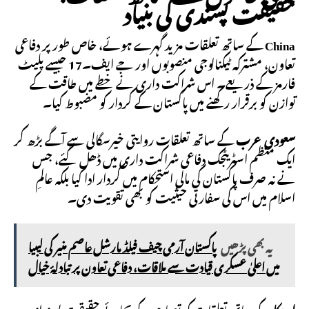
حقیقت پسندی کی بنیاد
China
کے ساتھ تعلقات مزید گہرے ہوئے، خاص طور پر دفاعی
تعاون، مشترکہ ٹیکنالوجی منصوبوں اور جے ایف۔17 جیسے پلیٹ
فارمز کے ذریعے۔ اس شراکت داری نے خطے میں طاقت کے
توازن کو برقرار رکھنے میں پاکستان کے کردار کو مضبوط کیا۔
سعودی عرب
کے ساتھ تعلقات روایتی خیرسگالی سے آگے بڑھ کر
ایک منظم اسٹریٹجک دفاعی شراکت داری میں ڈھل گئے، جس
نے نہ صرف پاکستان کی مالی استحکام میں کردار ادا کیا بلکہ عالمِ
اسلام میں اس کی سفارتی حیثیت کو بھی تقویت دی۔
یہ بھی پڑھیں
پاکستان آرمی چیف فیلڈ مارشل عاصم منیر کی لیبیا
میں اعلیٰ عسکری قیادت سے ملاقات، دفاعی تعاون پر تبادلۂ خیال
امریکا
کے ساتھ تعلقات کو تصادم کے بجائے حقیقت پسندانہ