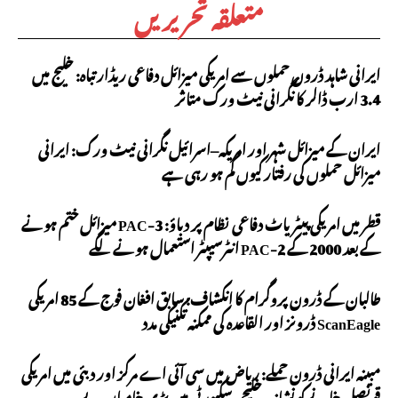
متعلقہ تحریریں
ایرانی شاہد ڈرون حملوں سے امریکی میزائل دفاعی ریڈار تباہ: خلیج میں
3.4 ارب ڈالر کا نگرانی نیٹ ورک متاثر
ایران کے میزائل شہر اور امریکہ–اسرائیل نگرانی نیٹ ورک: ایرانی
میزائل حملوں کی رفتار کیوں کم ہو رہی ہے
قطر میں امریکی پیٹریاٹ دفاعی نظام پر دباؤ: PAC-3 میزائل ختم ہونے
کے بعد 2000 کے PAC-2 انٹرسیپٹر استعمال ہونے لگے
طالبان کے ڈرون پروگرام کا انکشاف: سابق افغان فوج کے 85 امریکی
ScanEagle ڈرونز اور القاعدہ کی ممکنہ تکنیکی مدد
مبینہ ایرانی ڈرون حملے: ریاض میں سی آئی اے مرکز اور دبئی میں امریکی
قونصل خانے کو نشانہ، خلیجی سکیورٹی میں بڑی خامیاں بے...