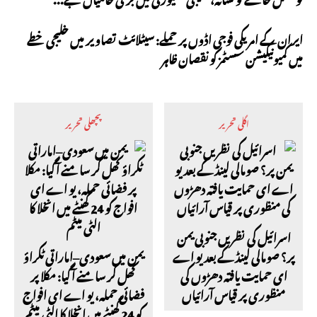
ایران کے امریکی فوجی اڈوں پر حملے: سیٹلائٹ تصاویر میں خلیجی خطے
میں کمیونیکیشن سسٹمز کو نقصان ظاہر
اگلی تحریر
پچھلی تحریر
اسرائیل کی نظریں جنوبی یمن
پر؟ صومالی لینڈ کے بعد یو اے
یمن میں سعودی–اماراتی ٹکراؤ
ای حمایت یافتہ دھڑوں کی
کھل کر سامنے آ گیا: مکلا پر
منظوری پر قیاس آرائیاں
فضائی حملہ، یو اے ای افواج
کو 24 گھنٹے میں انخلا کا الٹی میٹم