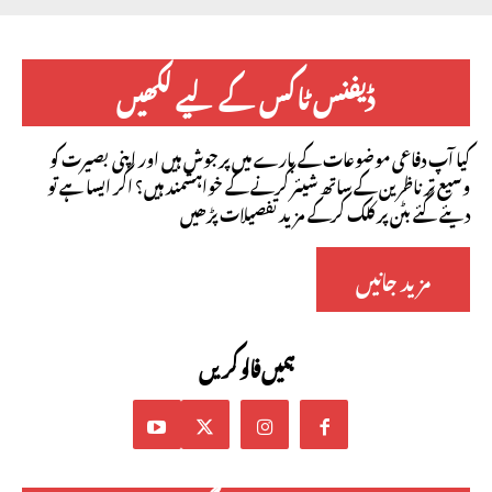
ڈیفنس ٹاکس کے لیے لکھیں
کیا آپ دفاعی موضوعات کے بارے میں پرجوش ہیں اور اپنی بصیرت کو
وسیع تر ناظرین کے ساتھ شیئر کرنے کے خواہشمند ہیں؟ اگر ایسا ہے تو
دیئے گئے بٹن پر کلک کرکے مزید تفصیلات پڑھیں
مزید جانیں
ہمیں فالو کریں