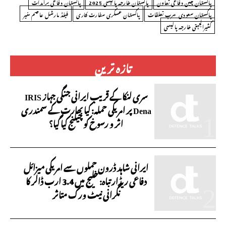
پاکستان چین دفاعی تعاون
پاکستان خارجہ پالیسی 2025
پاکستان دفاعی برآمدات
پاکستان سعودی عرب تعلقات
پاکستان عسکری سفارت کاری
فیلڈ مارشل عاصم منیر
کثیرالجہتی خارجہ پالیسی
تازہ ترین
سری لنکا کے قریب ایرانی جنگی جہاز IRIS
Dena پر امریکی حملہ: کیا بھارت کے سمندری
اثر و رسوخ کو چیلنج کیا گیا؟
ایرانی شاہد ڈرون حملوں سے امریکی میزائل
دفاعی ریڈار تباہ: خلیج میں 3.4 ارب ڈالر کا
نگرانی نیٹ ورک متاثر