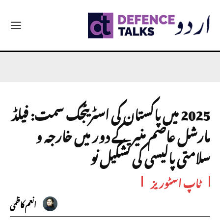
2025 میں پاکستان کی اسٹریٹجک سمت: فیلڈ
مارشل عاصم منیر کے دور میں خارجہ و
سلامتی پالیسی کی تشکیل نو
ٹاپ اسٹوریز
انعم کاظمی