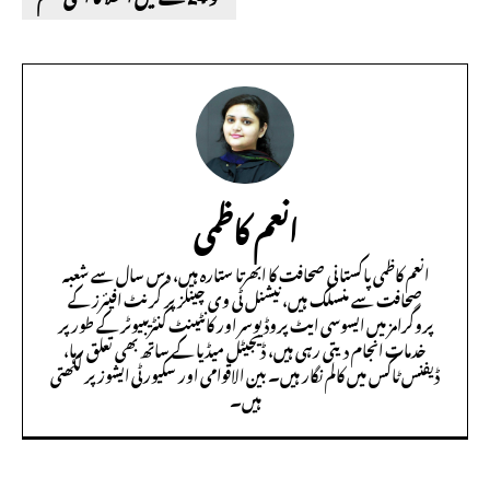
انعم کاظمی
انعم کاظمی پاکستانی صحافت کا ابھرتا ستارہ ہیں، دس سال سے شعبہ
صحافت سے منسلک ہیں، نیشنل ٹی وی چینلز پر کرنٹ افیئرز کے
پروگرامز میں ایسوسی ایٹ پروڈیوسر اور کانٹینٹ کنٹریبیوٹر کے طور پر
خدمات انجام دیتی رہی ہیں، ڈیجیٹل میڈیا کے ساتھ بھی تعلق رہا،
ڈیفنس ٹاکس میں کالم نگار ہیں۔ بین الاقوامی اور سکیورٹی ایشوز پر لکھتی
ہیں۔