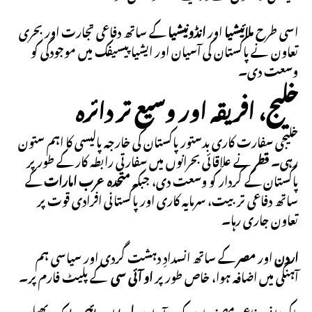
اسی طرح
ملائیشیا
اور
انڈونیشیا
کے ساتھ دفاعی تجارت اور بحری
تعاون نے پاکستان کی آسیان اور ایشیا پیسیفک میں موجودگی کو
وسعت دی۔
خلیج، افریقہ اور وسیع تر دائرہ
خلیجی سفارت کاری بدستور پاکستان کی خارجہ پالیسی کا اہم ستون
رہی۔
قطر
نے علاقائی بحرانوں میں سفارتی رابطہ کار کے طور پر
پاکستان کے کردار کو وسعت دی، جبکہ
متحدہ عرب امارات
کے
ساتھ دفاعی تربیت، سرمایہ کاری اور پاکستانی افرادی قوت پر
تعاون جاری رہا۔
اردن
اور
مصر
کے ساتھ انسدادِ دہشت گردی اور سیاسی ہم
آہنگی میں اضافہ ہوا، خاص طور پر
او آئی سی
کے پلیٹ فارم پر۔