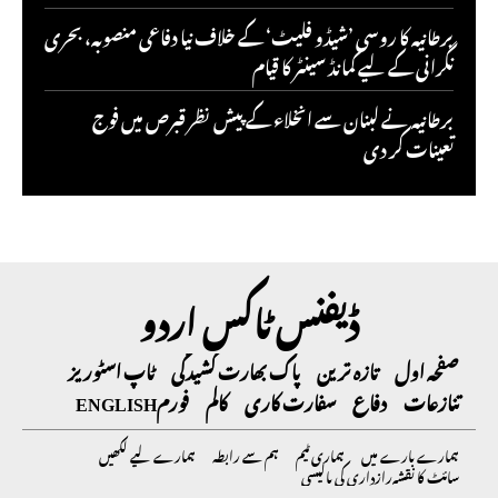
برطانیہ کا روسی ’شیڈو فلیٹ‘ کے خلاف نیا دفاعی منصوبہ، بحری
نگرانی کے لیے کمانڈ سینٹر کا قیام
برطانیہ نے لبنان سے انخلاء کے پیش نظر قبرص میں فوج
تعینات کر دی
ڈیفنس ٹاکس اردو
صفحہ اول
تازہ ترین
پاک بھارت کشیدگی
ٹاپ اسٹوریز
تنازعات
دفاع
سفارت کاری
کالم
فورم
ENGLISH
ہمارے بارے میں
ہماری ٹیم
ہم سے رابطہ
ہمارے لیے لکھیں
سائٹ کا نقشہ
رازداری کی پالیسی