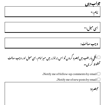
جواب دیں
نام:
ای
میل
ویب
سائ
اگلی بار جب میں تبصرہ کروں تو اس براؤزر میں میرا نام، ای میل اور ویب سائٹ
محفوظ کریں۔
Notify me of follow-up comments by email.
Notify me of new posts by email.