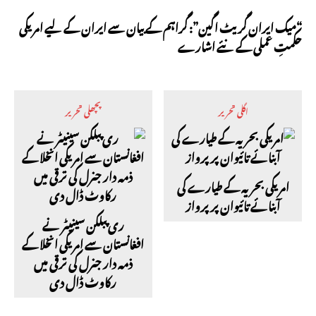
“میک ایران گریٹ اگین”: گراہم کے بیان سے ایران کے لیے امریکی
حکمتِ عملی کے نئے اشارے
اگلی تحریر
پچھلی تحریر
امریکی بحریہ کے طیارے کی
آبنائے تائیوان پر پرواز
ری پبلکن سینیٹر نے
افغانستان سے امریکی انخلا کے
ذمہ دار جنرل کی ترقی میں
رکاوٹ ڈال دی