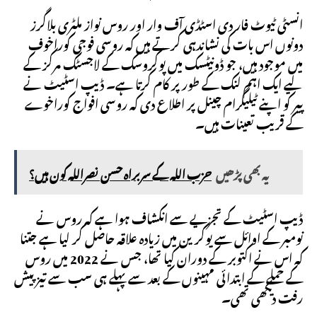
انسٹی ٹیوٹ فار دی اسٹڈی آف وار اور روس نواز ملٹری بلاگرز
دونوں اس بات کی نشاندہی کرتے ہیں کہ روسی فوجی کوراخوف
میں موجود ہیں، جو ڈونیٹسک میں پوکروسک کے لاجسٹک مرکز کے
لیے ایک اہم لنک کے طور پر کام کرتا ہے۔ ڈیپ اسٹیٹ نے
پیر کو اپنے ٹیلیگرام چینل پر اطلاع دی کہ روسی افواج کوراخوے
کے قریب تعینات ہیں۔
یہ بھی پڑھیں
حزب اللہ کے سربراہ حسن نصراللہ کون ہیں؟
ڈیپ اسٹیٹ کے تجزیے سے انکشاف ہوا ہے کہ روس نے
نومبر کے اوائل سے یوکرین میں زیادہ علاقہ حاصل کر لیا ہے جتنا
کہ اس نے اکتوبر کے دوران کیا تھا، جس نے 2022 میں روس
کے حملے کے ابتدائی مہینوں کے بعد سے پہلے ہی سب سے تیز پیش
رفت دیکھی تھی۔