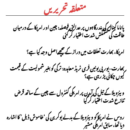
متعلقہ تحریریں
پاناما کینال کی بندرگاہوں پر عدالتی فیصلہ: چین اور امریکا کے درمیان
طاقت کی کشمکش شدت اختیار کر گئی
امریکا، بھارت تعلقات میں دراڑ کے پیچھے اصل وجہ کیا ہے؟
بھارت–یورپی یونین فری ٹریڈ معاہدہ: ترکی کو بغیر شمولیت کے قیمت
کیوں چکانی پڑ رہی ہے؟
وینزویلا کے تیل کی آمدن پر امریکی کنٹرول سے چین کے ساتھ قرض
تنازع شدت اختیار کر گیا
روس نے امریکا کو وینزویلا کے بدلے یوکرین کی ‘خاموش ڈیل’ کا اشارہ
دیا تھا، سابق امریکی مشیر