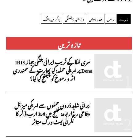
زمرے
روس
صدر پیوٹن
ولادیمیر زیلنسکی
یوکرین جنگ
تازہ ترین
سری لنکا کے قریب ایرانی جنگی جہاز IRIS
Dena پر امریکی حملہ: کیا بھارت کے سمندری
اثر و رسوخ کو چیلنج کیا گیا؟
ایرانی شاہد ڈرون حملوں سے امریکی میزائل
دفاعی ریڈار تباہ: خلیج میں 3.4 ارب ڈالر کا
نگرانی نیٹ ورک متاثر