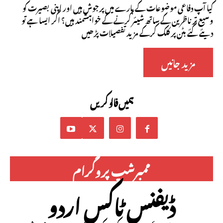
کیا آپ دفاعی موضوعات کے بارے میں پرجوش ہیں اور اپنی بصیرت کو
وسیع تر ناظرین کے ساتھ شیئر کرنے کے خواہشمند ہیں؟ اگر ایسا ہے تو
دیئے گئے بٹن پر کلک کرکے مزید تفصیلات پڑھیں
مزید جانیں
ہمیں فالو کریں
ممبرشپ پروگرام
ڈیفنس ٹاکس اردو