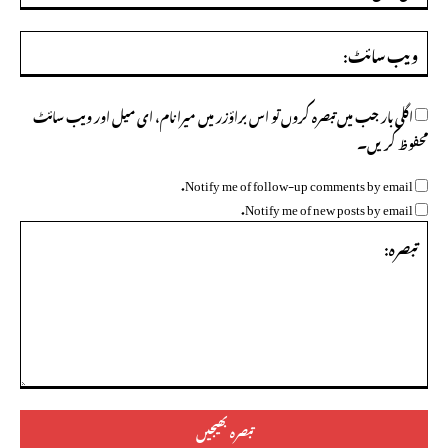
ویب
سائ
اگلی بار جب میں تبصرہ کروں تو اس براؤزر میں میرا نام، ای میل اور ویب سائٹ
محفوظ کریں۔
Notify me of follow-up comments by email.
Notify me of new posts by email.
تبصرہ: