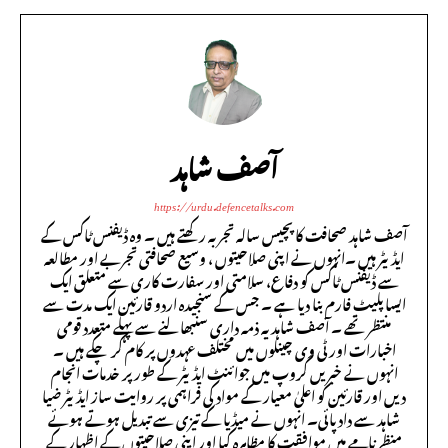
آصف شاہد
https://urdu.defencetalks.com
آصف شاہد صحافت کا پچیس سالہ تجربہ رکھتے ہیں ۔ وہ ڈیفنس ٹاکس کے
ایڈیٹر ہیں ۔انہوں نے اپنی صلاحیتوں ، وسیع صحافتی تجربے اور مطالعہ
سے ڈیفنس ٹاکس کو دفاع، سلامتی اور سفارت کاری سے متعلق ایک
ایسا پلیٹ فارم بنا دیا ہے ۔ جس کے سنجیدہ اردو قارئین ایک مدت سے
منتظر تھے ۔ آصف شاہد یہ ذمہ داری سنبھالنے سے پہلے متعدد قومی
اخبارات اور ٹی وی چینلوں میں مختلف عہدوں پر کام کر چکے ہیں ۔
انہوں نے خبریں گروپ میں جوائنٹ ایڈیٹر کے طور پر خدمات انجام
دیں اور قارئین کو اعلیٰ معیار کے مواد کی فراہمی پر روایت ساز ایڈیٹر ضیا
شاہد سے داد پائی۔ انہوں نے میڈیا کے تیزی سے تبدیل ہوتے ہوئے
منظر نامے میں موافقت کا مظاہرہ کیا اور اپنی صلاحیتوں کے اظہار کے