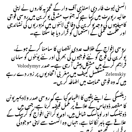
انسٹی ٹیوٹ فار دی اسٹڈی آف وار کے تجزیہ کاروں نے اپنی
حالیہ رپورٹ میں کہا ہے کہ جنوب مشرقی یوکرین میں روسی فوجی
کامیابیوں کی وجہ یوکرین کی دفاعی لائنوں میں کمزوریوں کی نشاندہی
اور حکمت عملی کے استعمال کو قرار دیا جا سکتا ہے۔
روسی افواج کے خلاف عددی نقصان کا سامنا کرتے ہوئے،
یوکرین کی فوج کو نئے فوجیوں کی بھرتی اور نئے یونٹوں کو سامان
فراہم کرنے میں مشکل پیش آ رہی ہے۔ صدر Volodymyr
Zelenskiy مسلسل کییف میں مغربی اتحادیوں پر زور دے رہے
ہیں کہ وہ فوجی حمایت میں اضافہ کریں۔
زیلنسکی نے اپنے یقین کا اظہار کیا ہے کہ روسی صدر ولادیمیر پوٹن
کا مقصد ڈونباس کے علاقے پر مکمل قبضہ کرنا ہے، جس میں
ڈونیٹسک اور لوہانسک شامل ہیں، اور یوکرائنی افواج کو کرسک کے
علاقے سے باہر نکالنا ہے، جہاں وہ اگست سے اپنی موجودگی
برقرار رکھے ہوئے ہیں۔