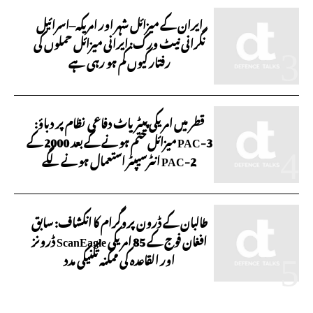
ایران کے میزائل شہر اور امریکہ–اسرائیل
نگرانی نیٹ ورک: ایرانی میزائل حملوں کی
رفتار کیوں کم ہو رہی ہے
قطر میں امریکی پیٹریاٹ دفاعی نظام پر دباؤ:
PAC-3 میزائل ختم ہونے کے بعد 2000 کے
PAC-2 انٹرسیپٹر استعمال ہونے لگے
طالبان کے ڈرون پروگرام کا انکشاف: سابق
افغان فوج کے 85 امریکی ScanEagle ڈرونز
اور القاعدہ کی ممکنہ تکنیکی مدد