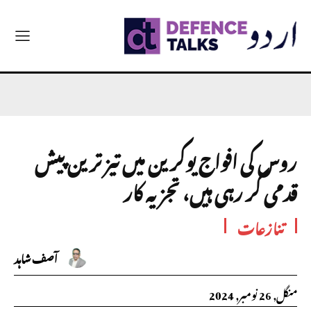
روس کی افواج یوکرین میں تیز ترین پیش
قدمی کر رہی ہیں، تجزیہ کار
تنازعات
آصف شاہد
منگل, 26 نومبر, 2024