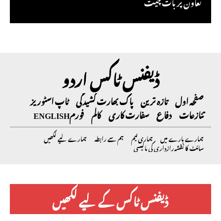
تعاون پر بات چیت
ڈیفنس ٹاکس اردو
صفحہ اول
تازہ ترین
پاک بھارت کشیدگی
ٹاپ اسٹوریز
تنازعات
دفاع
سفارت کاری
کالم
فورم
ENGLISH
ہمارے بارے میں
ہماری ٹیم
ہم سے رابطہ
ہمارے لیے لکھیں
سائٹ کا نقشہ
رازداری کی پالیسی
ڈیفنس ٹاکس کے لیے لکھیں