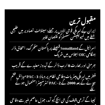
مقبول ترین
ایران کے امریکی فوجی اڈوں پر حملے: سیٹلائٹ تصاویر میں خلیجی
خطے میں کمیونیکیشن سسٹمز کو نقصان ظاہر
اسرائیل کے Somaliland فیصلے پر پاکستان متحرک، اسحاق ڈار
ہنگامی OIC اجلاس میں شریک
جرمنی اور بھارت 8 ارب ڈالر کے آبدوز معاہدے کے قریب
قطر میں امریکی پیٹریاٹ دفاعی نظام پر دباؤ: PAC-3 میزائل ختم
ہونے کے بعد 2000 کے PAC-2 انٹرسیپٹر استعمال ہونے
لگے
لیبیا کے آرمی چیف کی جی ایچ کیو آمد، جنرل عاصم منیر سے دفاعی