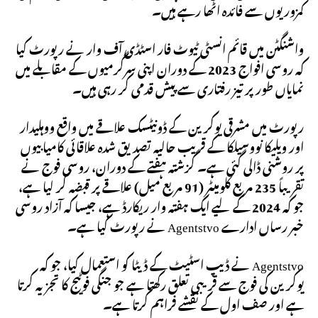
کمزوریوں سے فائدہ اٹھا رہے ہیں۔
واشنگٹن میں قائم انسٹی ٹیوٹ فار اسٹڈی آف وار نے رپورٹ کیا
کہ روسی افواج 2023 کے دوران اپنی سرگرمیوں کے مقابلے میں
نمایاں طور پر تیز رفتاری سے پیش قدمی کر رہی ہیں۔
رپورٹ میں مشرقی یوکرین کے ڈونیٹسک علاقے میں واقع ووہلیدار
اور ویلیکا نووسیلکا کے قریب حالیہ تصدیق شدہ علاقائی کامیابیوں
پر روشنی ڈالی گئی ہے۔ گزشتہ ہفتے کے دوران، روسی فوج نے
تقریباً 235 مربع کلومیٹر (91 مربع میل) علاقے پر قبضہ کر لیا ہے،
جو کہ 2024 کے لیے ایک ہفتہ وار ریکارڈ ہے، جیسا کہ آزاد روسی
خبر رساں ادارے Agentstvo نے رپورٹ کیا ہے۔
Agentstvo نے ڈیپ اسٹیٹ کے ڈیٹا کو استعمال کیا، جو کہ
یوکرین کی فوج سے قریبی تعلق رکھتا ہے جو جنگی فوٹیج کا تجزیہ کرتا
ہے اور صف اول کے نقشے فراہم کرتا ہے۔