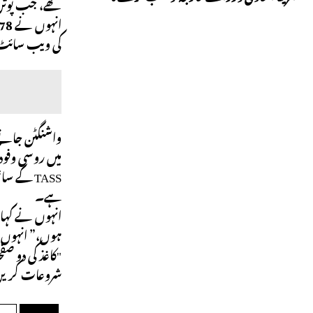
تھے، جب پوتن ن
کی ویب سائٹ پ
واشنگٹن جانے 
میں روسی وفود
ہے۔
انہوں نے کہا، 
ہوں،” انہوں 
"کاغذ کی دو 
شروعات کری