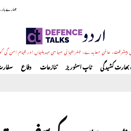
ہمارے بارے
پیشرفت، عالمی معاہدے، جغرافیائی سیاسی تبدیلیاں اور قیام امن کی ک
بھارت کشیدگی
ٹاپ اسٹوریز
تنازعات
دفاع
سفارت
ا میں روس کے سفیر مدت