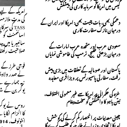
گیس میں امریکا کو سرمایہ کاری کی پیشکش
امریکہ کے لیے
کی مدت ملازمت
دھمکی بھی، بات چیت بھی: امریکا اور ایران کے
TASS کی 
درمیان نازک سفارت کاری
اسائنمنٹ کو خ
سعودی عرب اور متحدہ عرب امارات کے
صلاحیت رکھتا ہے۔ 2017 سے واشنگٹن میں روسی مشن کے سربراہ، انہوں نے جولائی می
درمیان بڑھتی خلیج، ٹرمپ کی خاموشی نمایاں
فوجی طرز کے م
پاکستان اور صومالیہ کے تعلقات میں بڑی پیش
نے صدر ولادیم
رفت، سفارتی پاسپورٹس پر ویزا فری معاہدہ
"یہ ہمارے لئے
یوکرین کے شہر
غزہ کی حکمرانی پر امریکا سے غیر معمولی اختلاف،
نیتن یاہو کا واشنگٹن کو سخت پیغام
روس نے یوکرین
کا الزام لگای
چینی معدنیات پر انحصار کم کرنے کی کوشش:
امریکا اتحادی وزرائے خارجہ کو طلب کرے گا