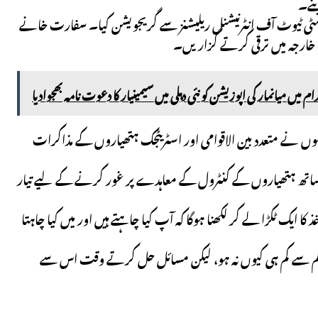
بنے۔
اسٹیٹ انسٹی ٹیوٹ آف انٹرنیشنل ریلیشنز سے گریجویشن کیا۔ سفارت خانے
 خارجہ میں ترقی کرتے گزاریں۔
میں میانمار کی اپوزیشن کو نئی دہلی میں سیمینیار کا دعوت نامہ بھجوادیا
وں نے متعدد بین الاقوامی اور اسٹریٹجک ہتھیاروں کے مذاکرات
Anton نے کہا کہ روس واشنگٹن کے ساتھ ہتھیاروں کے کنٹرول کے معاہدے پر غور کرنے کے لیے تیار
ک ٹکڑا لے کر لکھنا ہوگا کہ آپ کیا چاہتے ہیں اور میں کیا چاہتا
کم سے کم ہی کیوں نہ ہو، لیکن مسائل حل کرتے وقت اس سے