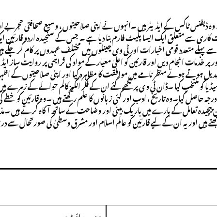
وہ ڈیفنس ٹاکس کے ایڈیٹر ہیں ۔انہوں نے اپنی صلاحیتوں ، وسیع صحافتی تجربے او
ت کاری سے متعلق ایک ایسا پلیٹ فارم بنا دیا ہے ۔ جس کے سنجیدہ اردو قارئین 
ے پہلے متعدد قومی اخبارات اور ٹی وی چینلوں میں مختلف عہدوں پر کام کر چکے ہی
خدمات انجام دیں اور قارئین کو اعلیٰ معیار کے مواد کی فراہمی پر روایت ساز ایڈی
بدیل ہوتے ہوئے منظر نامے میں موافقت کا مظاہرہ کیا اور اپنی صلاحیتوں کے اظہ
یا کو منتخب کیا ۔ڈان ٹی وی پر لکھے گئے ان کے فکر انگیز کالم حوالے کے زمرے میں
ہ حاصل کیا۔وہ تاریخ ، ادب اور کئی زبانوں کا علم رکھتے ہیں ۔وہ قارئین کو خطے ک
پیچیدہ تعامل کے بارے میں باریک بینی اور وضاحت کے ساتھ آگاہ کرتے ہیں ۔
جھتے ہیں اور یہ ان کے لیے قارئین کو عالم اسلام اور مشرق وسطیٰ کی صورتحال سے 
ای