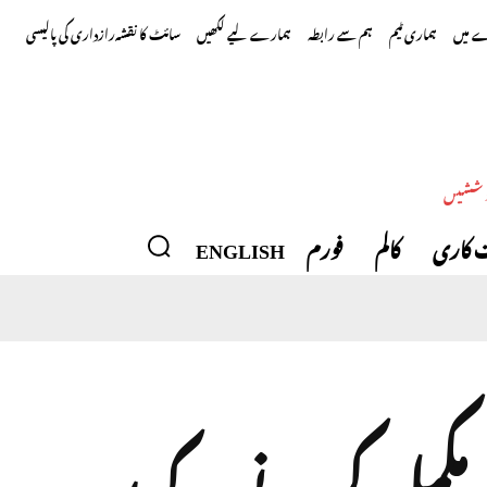
 میں
ہماری ٹیم
ہم سے رابطہ
ہمارے لیے لکھیں
سائٹ کا نقشہ
رازداری کی پالیسی
وششیں
 کاری
کالم
فورم
ENGLISH
 مکمل کرنے کے بعد