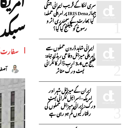
سری لنکا کے قریب ایرانی جنگی
جہاز IRIS Dena پر امریکی حملہ:
سبکد
کیا بھارت کے سمندری اثر و
رسوخ کو چیلنج کیا گیا؟
ایرانی شاہد ڈرون حملوں سے
سفارت 
امریکی میزائل دفاعی ریڈار تباہ:
خلیج میں 3.4 ارب ڈالر کا نگرانی
آصف 
نیٹ ورک متاثر
ایران کے میزائل شہر اور
امریکہ–اسرائیل نگرانی نیٹ
ورک: ایرانی میزائل حملوں کی
رفتار کیوں کم ہو رہی ہے