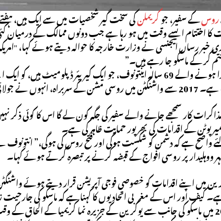
روس
کے سفیر، جو
کریملن
کی سخت گیر شخصیات میں سے ایک ہیں، ہفتے 
 کا اختتام ایسے وقت میں ہو رہا ہے جب دونوں ممالک کے درمیان کئی 
سرکاری خبر رساں ایجنسی نے وزارت خارجہ کا حوالہ دیتے ہوئے کہا، "امریکہ
تم کر کے ماسکو جا رہے ہیں۔”
سائبیریا میں پیدا ہونے والے 69 سالہ اینتونوف، جو ایک کیریئر ڈپل
ں کہا کہ ان کی ذمہ داری ختم ہو رہی ہے۔
ذاکرات کار سمجھے جانے والے سفیر کی جگہ کون لے گا اس کا کوئی ذکر
یر پوٹن کے اقدامات کی بھرپور حمایت ظاہر کی ہے۔
 واضح ہے کہ دشمن کو شکست ہوگی اور فتح روس کی ہوگی،” انتونوف نے 
 ووہلیدار پر روسی افواج کے قبضہ کرنے پر تبصرہ کرتے ہوئے کہا۔
 میں اپنے اقدامات کو خصوصی فوجی آپریشن قرار دیتے ہوئے واشنگٹن 
ا ہے۔ کیف اور اس کے مغربی اتحادیوں کا کہنا ہے کہ ماسکو کی جارحیت 
انتونوف، 2014 میں ماسکو کی جانب سے یوکرین کے جزیرہ نما کریمیا کے ال