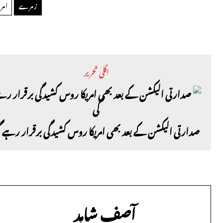
زمرے
امری
اگلی تحریر
صدارتی الیکشن کے بعد بھی امریکا روس کشیدگی برقرار رہے گ
آصف شاہد