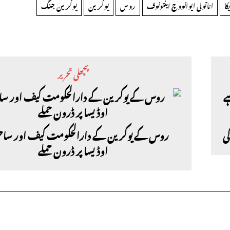
کا
اناتولی ایوانووچ اینتونوف
روس
یوکرین
یوکرین جنگ
پچھلی تحریر
ی
روس کے یوکرین کے دارالحکومت کیف اور ساحل
اوڈیسا پر ڈرون حملے