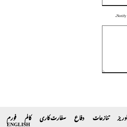
سائٹ:
Notify 
وریز
تنازعات
دفاع
سفارت کاری
کالم
فورم
ENGLISH