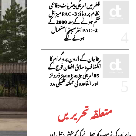
قطر میں امریکی پیٹریاٹ دفاعی
نظام پر دباؤ: PAC-3 میزائل
ختم ہونے کے بعد 2000 کے
PAC-2 انٹرسیپٹر استعمال
ہونے لگے
طالبان کے ڈرون پروگرام کا
انکشاف: سابق افغان فوج کے
85 امریکی ScanEagle ڈرونز
اور القاعدہ کی ممکنہ تکنیکی مدد
متعلقہ تحریریں
ایران کی ٹرمپ کو لبھانے کی کوشش: تیل اور