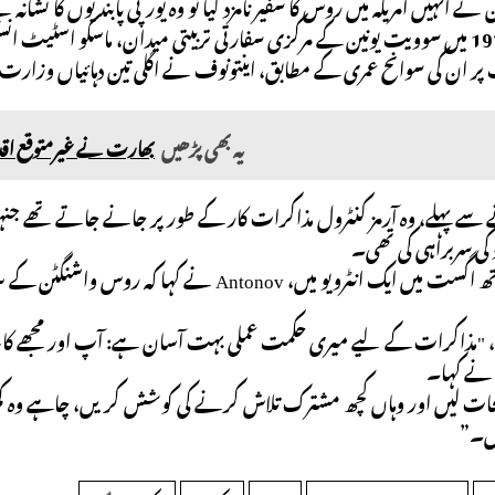
ے انہیں امریکہ میں روس کا سفیر نامزد کیا تو وہ یورپی پابندیوں کا نشانہ 
انہوں نے 1978 میں سوویت یونین کے مرکزی سفارتی تربیتی میدان، ماسکو 
ر ان کی سوانح عمری کے مطابق، اینتونوف نے اگلی تین دہائیاں وزارت
یہ بھی پڑھیں
بھارت نے غیرمتوقع اقدام 
سے پہلے، وہ آرمز کنٹرول مذاکرات کار کے طور پر جانے جاتے تھے جنہ
 کی سربراہی کی تھی۔
TASS کے ساتھ اگست میں ایک انٹرویو میں، ov
"مذاکرات کے لیے میری حکمت عملی بہت آسان ہے: آپ اور مجھے کاغذ کا ای
نے کہا۔
صفحات لیں اور وہاں کچھ مشترک تلاش کرنے کی کوشش کریں، چاہے وہ 
ں۔”