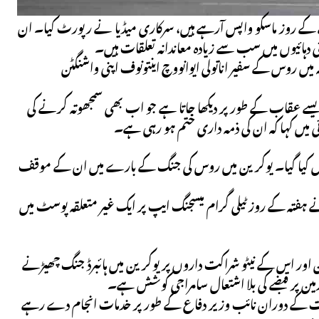
کے روز ماسکو واپس آرہے ہیں، سرکاری میڈیا نے رپورٹ کیا۔ ان
دہائیوں میں سب سے زیادہ معاندانہ تعلقات ہیں۔
 میں روس کے سفیر اناتولی ایوانووچ اینتونوف اپنی واشنگٹن
ومیٹ ہیں، کو ایک ایسے عقاب کے طور پر دیکھا جاتا ہے جو اب بھی سمجھوتہ کرنے کی
 نہیں کیا گیا۔ یوکرین میں روس کی جنگ کے بارے میں ان کے موقف
ہفتہ کے روز ٹیلی گرام میسجنگ ایپ پر ایک غیر متعلقہ پوسٹ میں
اور اس کے نیٹو شراکت داروں پر یوکرین میں ہائبرڈ جنگ چھیڑنے
زمین پر قبضے کی بلا اشتعال سامراجی کوشش ہے۔
حاق کے وقت کے دوران نائب وزیر دفاع کے طور پر خدمات انجام دے رہے