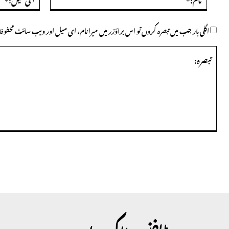
اگلی بار جب میں تبصرہ کروں تو اس براؤزر میں میرا نام، ای میل اور ویب سائٹ محف
تبصرہ: