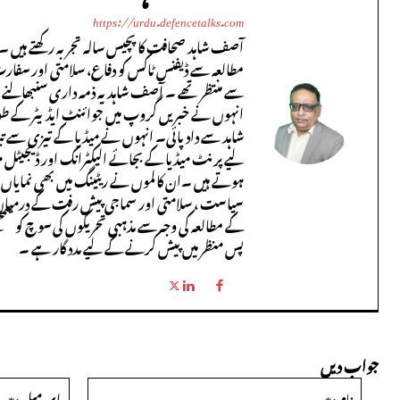
https://urdu.defencetalks.com
آصف شاہد صحافت کا پچیس سالہ تجربہ رکھتے ہیں ۔ 
مطالعہ سے ڈیفنس ٹاکس کو دفاع، سلامتی اور سفار
سے منتظر تھے ۔ آصف شاہد یہ ذمہ داری سنبھالنے س
انہوں نے خبریں گروپ میں جوائنٹ ایڈیٹر کے طور پر 
شاہد سے داد پائی۔ انہوں نے میڈیا کے تیزی سے ت
لیے پرنٹ میڈیا کے بجائے الیکٹرانک اور ڈیجیٹل میڈ
ہوتے ہیں ۔ان کالموں نے ریٹینگ میں بھی نمایاں درج
سیاست ، سلامتی اور سماجی پیش رفت کے درمیان 
کے مطالعہ کی وجہ سے مذہبی تحریکوں کی سوچ کو سم
پس منظر میں پیش کرنے کے لیے مدد گار ہے ۔
جواب دیں
نام:*