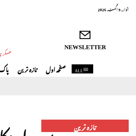
اتوار, 9 اگست, 2026
NEWSLETTER
عسکری 
صفحہ اول
تازہ ترین
پاک 
ALL
امریک
تازہ ترین