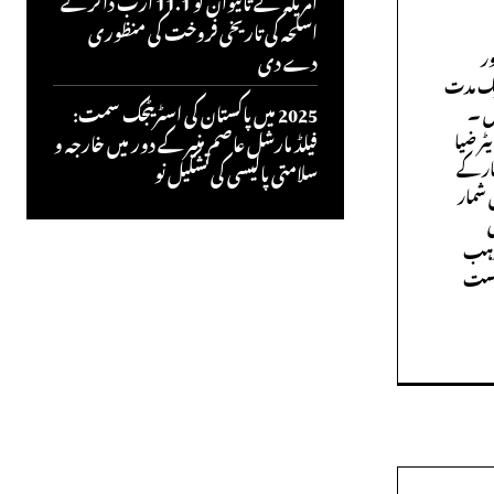
امریکہ نے تائیوان کو 11.1 ارب ڈالر کے
اسلحہ کی تاریخی فروخت کی منظوری
ر
دے دی
ایک مدت
ں ۔
2025 میں پاکستان کی اسٹریٹجک سمت:
ٹر ضیا
فیلڈ مارشل عاصم منیر کے دور میں خارجہ و
ار کے
سلامتی پالیسی کی تشکیل نو
 شمار
ی
مذہب
درست
ویب