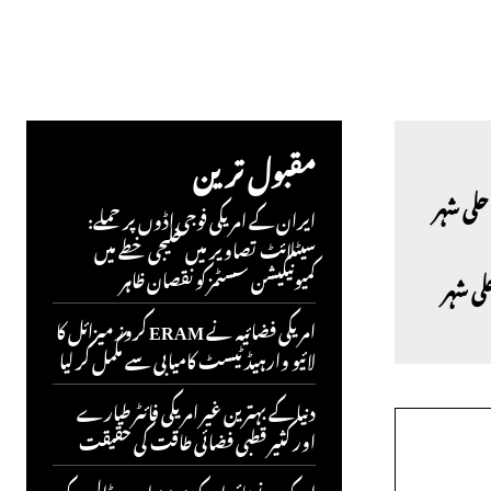
مقبول ترین
ایران کے امریکی فوجی اڈوں پر حملے:
سیٹلائٹ تصاویر میں خلیجی خطے میں
کمیونیکیشن سسٹمز کو نقصان ظاہر
ی شہر
امریکی فضائیہ نے ERAM کروز میزائل کا
لائیو وارہیڈ ٹیسٹ کامیابی سے مکمل کر لیا
دنیا کے بہترین غیر امریکی فائٹر طیارے
اور کثیر قطبی فضائی طاقت کی حقیقت