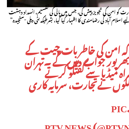
 کو امن کی تجویز پیش کی، جس میں پانی کی تقسیم، انسداد دہشت
 آباد کی رضامندی کا اظہار کیا گیا، بشرطیکہ نئی دہلی "سنجیدہ”
کہ امن کی خاطر بات چیت کے
ا بھرپور جواب دیں گے ۔تہران
راہ میڈیا سے گفتگو کرتے
لکوں نےتجارت، سرمایہ کاری
PI