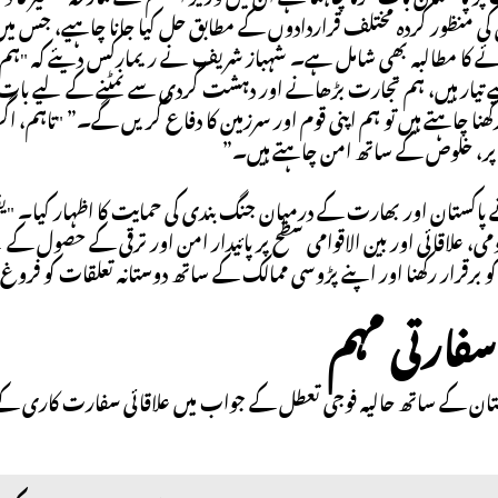
کی منظور کردہ مختلف قراردادوں کے مطابق حل کیا جانا چاہیے، جس می
 کا مطالبہ بھی شامل ہے۔ شہباز شریف نے ریمارکس دیئے کہ "ہم ا
یار ہیں، ہم تجارت بڑھانے اور دہشت گردی سے نمٹنے کے لیے بات چی
کھنا چاہتے ہیں تو ہم اپنی قوم اور سرزمین کا دفاع کریں گے۔” "تاہم، اگر
 پر، خلوص کے ساتھ امن چاہتے ہیں۔”
 پاکستان اور بھارت کے درمیان جنگ بندی کی حمایت کا اظہار کیا۔ "یق
می، علاقائی اور بین الاقوامی سطح پر پائیدار امن اور ترقی کے حصول ک
 کو برقرار رکھنا اور اپنے پڑوسی ممالک کے ساتھ دوستانہ تعلقات کو فروغ
 سفارتی مہم
ن کے ساتھ حالیہ فوجی تعطل کے جواب میں علاقائی سفارت کاری کے