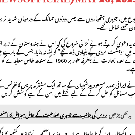
ع میں، جوہری ہتھیاروں سے لیس دونوں ممالک کے درمیان شدید ترین 
ون حملے شامل تھے۔
یں "دہشت گردی کے بنیادی ڈھانچے” کو نشانہ بنایا، جس کے بارے میں نئی
تھی۔ اس حملے کے بعد، بھارت نے یکطرفہ طور 
ہے۔
 ایرانی صدر مسعود پیزشکیان کے ساتھ ایک مشترکہ پریس کانفرنس کے
طلب مسائل کو حل کرنے کے لیے خطے میں امن کے لیے کوشش کریں
یہ بھی پڑھیں
روس کی جانب سے جوہری صلاحیت کے حامل میزائل کا استعمال
 پاکستان بات کرنا چاہتا ہے ان میں وزیر اعظم نے تنازعہ کشمیر کا ذک