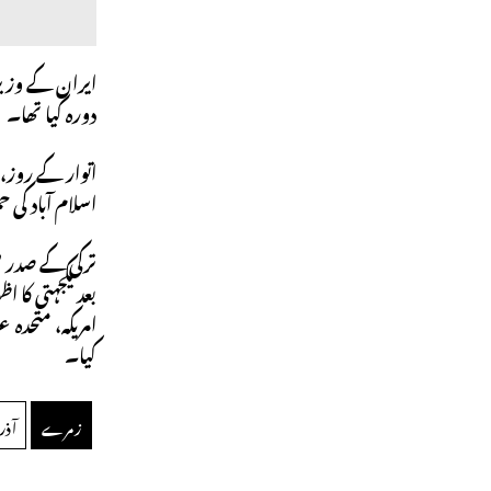
دورہ کیا تھا۔
اتوار کے روز،
اسلام آباد کی
بعد یکجہتی کا 
امریکہ، متحدہ
کیا۔
زمرے
آذر