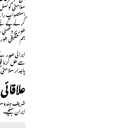
سلامتی کونسل 
استصواب رائے
کرنے کے لیے ت
طور پر دشمنی ر
ہم حقیقی طور
ایرانی صدر نے
سے حل کرنا قو
پائیدار سلامتی
علاقائی
شریف ہندوستا
ایران پہنچے۔