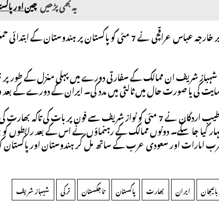
یہ بھی پڑھیں
چین اور پاکستان کا CPEC 2.0: امریکہ پاکستان تعلقات کے
ایران کے وزیر خارجہ عباس عراقچی نے 7 مئی کو پاکستان پر ہ
 شہباز شریف ان ممالک کے سفارتی دورے میں پہلی منزل کے طور پر تر
 حمایت کی یا صورت حال میں ثالثی میں مدد کی۔ ایران کے دورے کے بعد وہ
ترکی کے صدر طیب اردگان نے 7 مئی کو نواز شریف سے فون پر بات 
اظہار کیا جا سکے۔ دونوں ممالک کے رہنماؤں نے اس کے بعد رابطوں کو برق
 عرب امارات اور سعودی عرب کے ساتھ مل کر ہندوستان اور پاکستان کو ک
بائیجان
ایران
بھارت
پاکستان
تاجکستان
ترکی
شہباز شریف