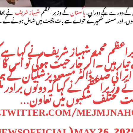
ران کے دورے کے دوران،
پاکستان
کے وزیر اعظم
شہباز شریف
نے بھارت
ں، اور مسئلہ کشمیر کے حوالے سے بات چیت میں شامل ہونے کے لیے اسلام
راعظم محمد شہباز شریف نے کہا ہے 
تیار ہیں ۔اگر جارحیت ہوگی تو اس ک
ایرانی صدر ڈاکٹر مسعودپزشکیان کے ہم
ے وزیراعظم نے کہا کہ دونوں برادر م
ت مختلف شعبوں میں تعاون…
C.TWITTER.COM/MEJMJNAH
MAY 26, 202