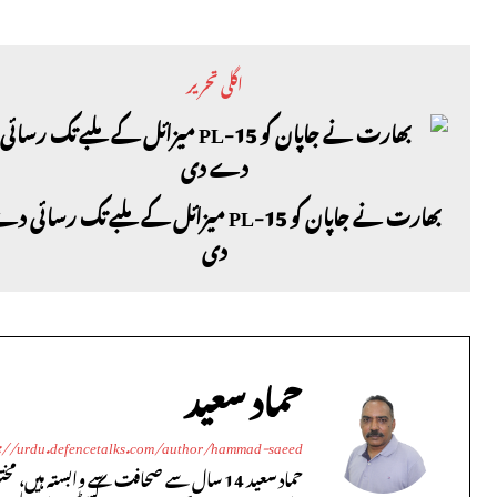
اگلی تحریر
بھارت نے جاپان کو PL-15 میزائل کے ملبے تک رسائی 
دی
حماد سعید
s://urdu.defencetalks.com/author/hammad-saeed/
حماد سعید 14 سال سے صحافت سے وابستہ ہ