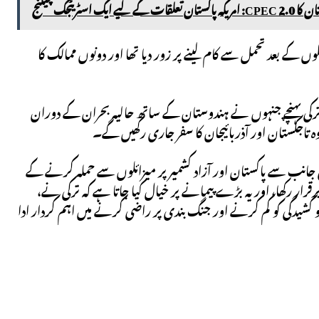
 لیے ایک اسٹریٹجک چیلنج
ندوستان کے ابتدائی حملوں کے بعد تحمل سے کام لینے پر زور دیا تھا اور دونوں ممالک کا
کی پہنچے جنہوں نے ہندوستان کے ساتھ حالیہ بحران کے دوران
 تاجکستان اور آذربائیجان کا سفر جاری رکھیں گے۔
کی تاکہ بھارت کی جانب سے پاکستان اور آزاد کشمیر پر میزائلوں سے حملہ کرنے کے
رار رکھا، اور یہ بڑے پیمانے پر خیال کیا جاتا ہے کہ ترکی نے،
شیدگی کو کم کرنے اور جنگ بندی پر راضی کرنے میں اہم کردار ادا