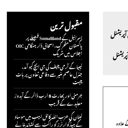
مقبول ترین
اسرائیل کے Somaliland فیصلے پر
پاکستان متحرک، اسحاق ڈار ہنگامی OIC
اجلاس میں شریک
بلیک ہارنیٹ 3 ڈرون آپریشنل
لیبیا کے آرمی چیف کی جی ایچ کیو آمد،
جنرل عاصم منیر سے دفاعی تعاون پر بات
چیت
جرمنی اور بھارت 8 ارب ڈالر کے آبدوز
معاہدے کے قریب
لبنان کی حزب اللہ کا تل ابیب میں موساد
ے علاوہ
کے ہیڈکوارٹرز کو راکٹ سے نشانہ بنانے