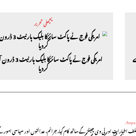
پچھلی تحریر
دے
امریکی فوج نے پاکٹ سائزکا 
کردیا
http
یں، مختلف اخبارات اور ٹی وی چینلز کے ساتھ کام کیا، جرائم، عدالتوں اور سیاسی امور ک