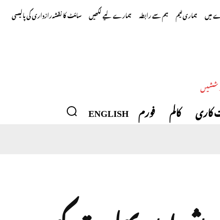
 میں
ہماری ٹیم
ہم سے رابطہ
ہمارے لیے لکھیں
سائٹ کا نقشہ
رازداری کی پالیسی
وششیں
 کاری
کالم
فورم
ENGLISH
 شرط پر بھارت کو