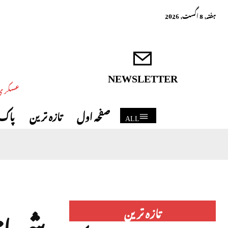
ہفتہ, 8 اگست, 2026
NEWSLETTER
عسکری 
صفحہ اول
تازہ ترین
پاک 
ALL
شہباز
تازہ ترین