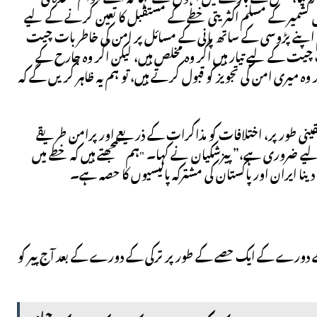
ں کشمیر کے مسلم اکثریتی خطے کے مستقبل کا تعین کرنے کے لیے
پنے پڑوسی کے ساتھ پانی کے مسائل پر امن کی خاطر بات چیت
ت کے لیے تیار ہیں اگر وہ مخلص ہیں، لیکن اگر وہ جارح کے
 وہ میری امن کی تجویز کو قبول کرتے ہیں، تو ہم یہ ظاہر کریں گے کہ
ینی طور پر، اختلافات کو مذاکرات کے ذریعے اور پرامن طریقے
ے لیے ضروری ہے،” پیزشکیان نے کہا۔ "ہم سمجھتے ہیں کہ خطے میں
 دینا ایران اور پاکستان کی مشترکہ پالیسیوں کا حصہ ہے۔
 دورے کے ایک حصے کے طور پر ترکی کے دورے کے بعد آج پیر کو