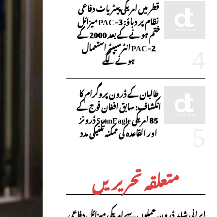
قطر میں امریکی پیٹریاٹ دفاعی
نظام پر دباؤ: PAC-3 میزائل
ختم ہونے کے بعد 2000 کے
PAC-2 انٹرسیپٹر استعمال
ہونے لگے
طالبان کے ڈرون پروگرام کا
انکشاف: سابق افغان فوج کے
85 امریکی ScanEagle ڈرونز
اور القاعدہ کی ممکنہ تکنیکی مدد
متعلقہ تحریریں
ایرانی شاہد ڈرون حملوں سے امریکی میزائل دفاعی