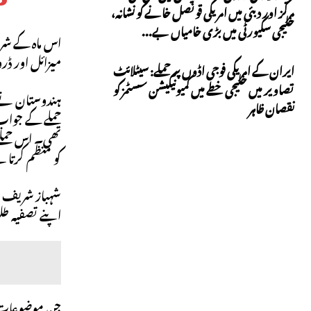
مرکز اور دبئی میں امریکی قونصل خانے کو نشانہ،
خلیجی سکیورٹی میں بڑی خامیاں بے...
اس ماہ کے شرو
میزائل اور ڈر
ایران کے امریکی فوجی اڈوں پر حملے: سیٹلائٹ
تصاویر میں خلیجی خطے میں کمیونیکیشن سسٹمز کو
نقصان ظاہر
حملے کے جواب م
کو منظم کرتا 
شہباز شریف نے
اپنے تصفیہ 
جن موضوعات پر