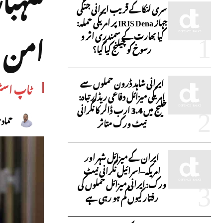
سری لنکا کے قریب ایرانی جنگی
جہاز IRIS Dena پر امریکی حملہ:
امن م
کیا بھارت کے سمندری اثر و
رسوخ کو چیلنج کیا گیا؟
ایرانی شاہد ڈرون حملوں سے
ٹاپ اسٹ
امریکی میزائل دفاعی ریڈار تباہ:
خلیج میں 3.4 ارب ڈالر کا نگرانی
حماد 
نیٹ ورک متاثر
ایران کے میزائل شہر اور
امریکہ–اسرائیل نگرانی نیٹ
ورک: ایرانی میزائل حملوں کی
رفتار کیوں کم ہو رہی ہے