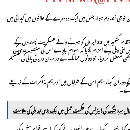
فوجی تصادم ہوا، جس میں ایک دوسرے کے علاقوں میں گہرائی میں
ہندوستان نے یہ دعویٰ کرتے ہوئے لڑائی شروع کی کہ اس نے ہندوستان کے زیر انتظام کشمیر میں 22 اپریل کو ہونے والے عسکریت پسندوں کے
 ​​دہلی نے الزام لگایا کہ اسلام آباد نے اس کی منصوبہ بندی کی
پر 1960 کے سندھ طاس معاہدے کو بھی معطل کر دیا، جو دونوں ممالک کے درمیان دریائی پانی کی تقسیم
 دوران کہا، "ہم امن کے خواہاں ہیں اور ہم مذاکرات کے ذریعے
 گے۔”
 سرد جنگ کی ڈیٹرنس کی حکمت عملی میں ایک بڑی تبدیلی کی علامت
ر کیا، جس کے بارے میں انہوں نے کہا کہ اسے اقوام متحدہ کی