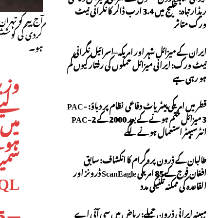
ریڈار تباہ: خلیج میں 3.4 ارب ڈالر کا نگرانی نیٹ
آج پیر کو تہ
ورک متاثر
گردی کی کوششو
ہو۔
ایران کے میزائل شہر اور امریکہ–اسرائیل نگرانی
نیٹ ورک: ایرانی میزائل حملوں کی رفتار کیوں کم
وزی
ہو رہی ہے
لیے 
قطر میں امریکی پیٹریاٹ دفاعی نظام پر دباؤ: PAC-
میں 
3 میزائل ختم ہونے کے بعد 2000 کے PAC-2
ہوئ
انٹرسیپٹر استعمال ہونے لگے
سمی
طالبان کے ڈرون پروگرام کا انکشاف: سابق
QL
افغان فوج کے 85 امریکی ScanEagle ڈرونز اور
القاعدہ کی ممکنہ تکنیکی مدد
5
— PTV NEWS (@PTVNEWSOFFICIAL)
مبینہ ایرانی ڈرون حملے: ریاض میں سی آئی اے