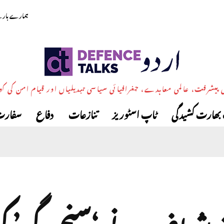
ہمارے بارے
پیشرفت، عالمی معاہدے، جغرافیائی سیاسی تبدیلیاں اور قیام امن کی ک
بھارت کشیدگی
ٹاپ اسٹوریز
تنازعات
دفاع
سفارت
 شریف نے ‘سنجیدگی’ کی