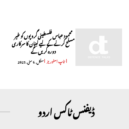
محمود عباس فلسطینی گروپوں کو غیر
مسلح کرنے کے لیے لبنان کا سرکاری
دورہ کریں گے
ٹاپ اسٹوریز
منگل, 6 مئی, 2025
ڈیفنس ٹاکس اردو