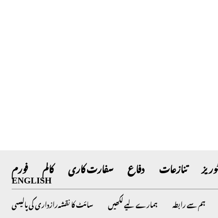
وریز
تنازعات
دفاع
سفارت کاری
کالم
فورم
ENGLISH
ہم سے رابطہ
ہمارے لیے لکھیں
سائٹ کا نقشہ
رازداری کی پالیسی