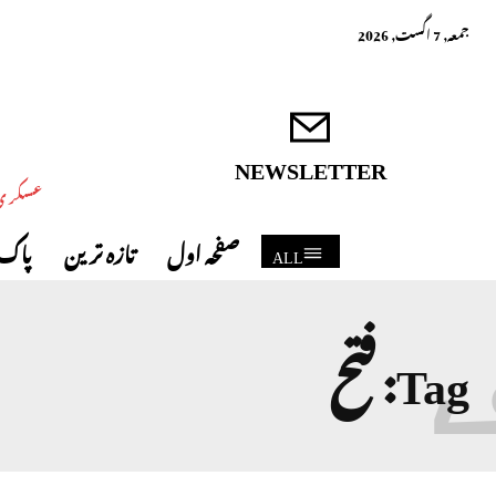
جمعہ, 7 اگست, 2026
NEWSLETTER
عسکری 
صفحہ اول
تازہ ترین
پاک 
ALL
Tag:
فتح