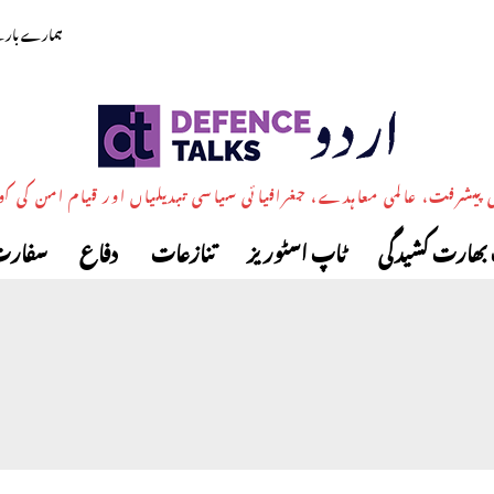
ہمارے بارے
پیشرفت، عالمی معاہدے، جغرافیائی سیاسی تبدیلیاں اور قیام امن کی ک
بھارت کشیدگی
ٹاپ اسٹوریز
تنازعات
دفاع
سفارت