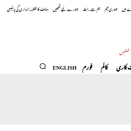
 میں
ہماری ٹیم
ہم سے رابطہ
ہمارے لیے لکھیں
سائٹ کا نقشہ
رازداری کی پالیسی
وششیں
 کاری
کالم
فورم
ENGLISH