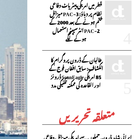
قطر میں امریکی پیٹریاٹ دفاعی
نظام پر دباؤ: PAC-3 میزائل
ختم ہونے کے بعد 2000 کے
PAC-2 انٹرسیپٹر استعمال
ہونے لگے
طالبان کے ڈرون پروگرام کا
انکشاف: سابق افغان فوج کے
85 امریکی ScanEagle ڈرونز
اور القاعدہ کی ممکنہ تکنیکی مدد
متعلقہ تحریریں
ایرانی شاہد ڈرون حملوں سے امریکی میزائل دفاعی