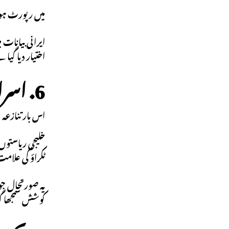
میں رپورٹ ہ
ایرانی بیانات م
اختیار دیا گیا
6. اسرائیل سے آگے، خلیجی ممالک تک پھیلاؤ
اس بار تنازعہ
خلیجی ریاستوں 
ٹکراؤ کی علا
کوشش سمجھا گی