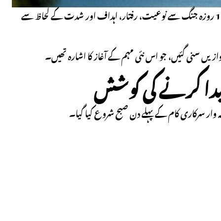
ایران پر جاری حالیہ فوجی کارروائی کے ابتدائی گھنٹے واضح کرتے ہیں کہ یہ تنازعہ سابقہ 12 روزہ جنگ سے نوعیت، رفتار، اہداف اور شدت کے لحاظ سے
ار سرکاری کام کے پہلے دن صبح شروع کیا گیا۔