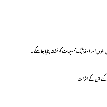
اڈوں اور اسٹریٹجک تنصیبات کو نشانہ بنایا جا سکے۔
ے گئے جن کے اثرات: