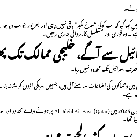
وئے۔
یں کہا گیا کہ اب کوئی “سرخ لکیر” باقی نہیں رہی اور بھرپور جواب دیا جائے گ
 ہے کہ وہ فوری اور مسلسل کارروائی جاری رکھیں۔
 صرف اسرائیل تک محدود نہیں رہا۔
میں دھماکوں کی اطلاعات سامنے آئی ہیں، جنہیں امریکی اڈوں کو نشانہ بن
مت ہے۔
یہ صورتحال جون 2025 میں  Air Base (Qatar
ا تھا۔