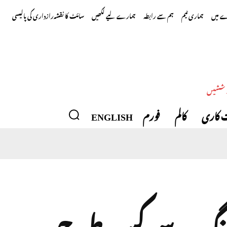
 میں
ہماری ٹیم
ہم سے رابطہ
ہمارے لیے لکھیں
سائٹ کا نقشہ
رازداری کی پالیسی
وششیں
 کاری
کالم
فورم
ENGLISH
 حملے: 12 روزہ جنگ سے کس طرح