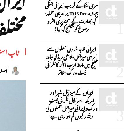
سری لنکا کے قریب ایرانی جنگی
جہاز IRIS Dena پر امریکی حملہ:
مختلف
کیا بھارت کے سمندری اثر و
رسوخ کو چیلنج کیا گیا؟
ایرانی شاہد ڈرون حملوں سے
ٹاپ اسٹ
امریکی میزائل دفاعی ریڈار تباہ:
خلیج میں 3.4 ارب ڈالر کا نگرانی
آصف 
نیٹ ورک متاثر
ایران کے میزائل شہر اور
امریکہ–اسرائیل نگرانی نیٹ
ورک: ایرانی میزائل حملوں کی
رفتار کیوں کم ہو رہی ہے