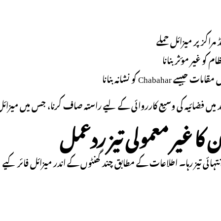
 مراکز پر میزائل حملے
م کو غیر مؤثر بنانا
یسے Chabahar کو نشانہ بنانا
د میں فضائیہ کی وسیع کارروائی کے لیے راستہ صاف کرنا، جس میں میزائل 
انتہائی تیز رہا۔ اطلاعات کے مطابق چند گھنٹوں کے اندر میزائل فائر کی