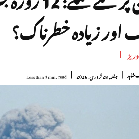
 اور زیادہ خطرناک؟
وریز
شاہد
read
Less than 1
min.
ہفتہ, 28 فروری, 2026