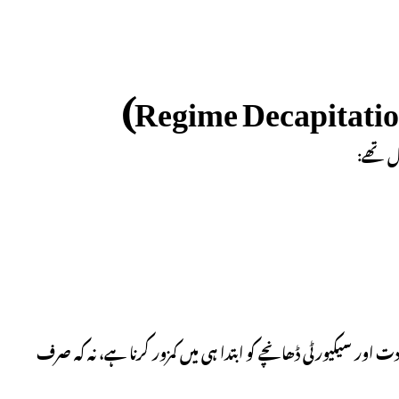
 اور سیکیورٹی ڈھانچے کو ابتدا ہی میں کمزور کرنا ہے، نہ کہ صرف