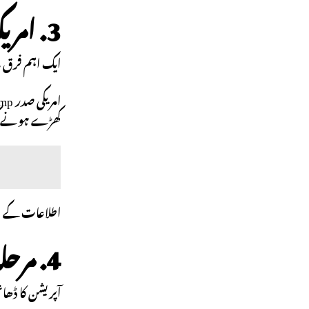
3. امریکہ کی براہِ راست شمولیت
ایک اہم فرق یہ
کھڑے ہونے کی 
اطلاعات کے مطابق کارروائی Israel کے سات
4. مرحلہ وار فوجی حکمتِ عملی
آپریشن کا ڈھانچ