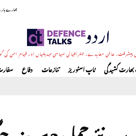
ہمارے بارے
پیشرفت، عالمی معاہدے، جغرافیائی سیاسی تبدیلیاں اور قیام امن کی ک
بھارت کشیدگی
ٹاپ اسٹوریز
تنازعات
دفاع
سفارت
ایران پر نئے