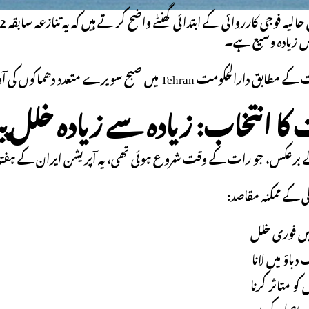
ں زیادہ وسیع ہے۔
یں صبح سویرے متعدد دھماکوں کی آوازیں سنی گئیں، جو اس نئی مہم کے آغاز کا اشارہ تھیں۔
برعکس، جو رات کے وقت شروع ہوئی تھی، یہ آپریشن ایران کے ہفتہ و
 کے ممکنہ مقاصد:
یں فوری خلل
دباؤ میں لانا
ل کو متاثر کرنا