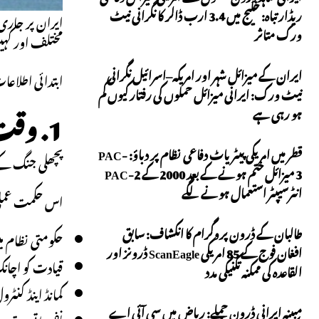
ریڈار تباہ: خلیج میں 3.4 ارب ڈالر کا نگرانی نیٹ
ورک متاثر
مختلف اور کہی
ایران کے میزائل شہر اور امریکہ–اسرائیل نگرانی
ابتدائی اطلاعات کے مطابق دارالحکومت Tehran م
نیٹ ورک: ایرانی میزائل حملوں کی رفتار کیوں کم
1. وقت کا انتخاب: زیادہ سے زیادہ خلل پیدا کرنے کی کوشش
ہو رہی ہے
قطر میں امریکی پیٹریاٹ دفاعی نظام پر دباؤ: PAC-
پچھلی جنگ کے 
3 میزائل ختم ہونے کے بعد 2000 کے PAC-2
انٹرسیپٹر استعمال ہونے لگے
اس حکمت عملی
طالبان کے ڈرون پروگرام کا انکشاف: سابق
حکومتی نظام م
افغان فوج کے 85 امریکی ScanEagle ڈرونز اور
قیادت کو اچانک 
القاعدہ کی ممکنہ تکنیکی مدد
کمانڈ اینڈ کنٹرو
مبینہ ایرانی ڈرون حملے: ریاض میں سی آئی اے