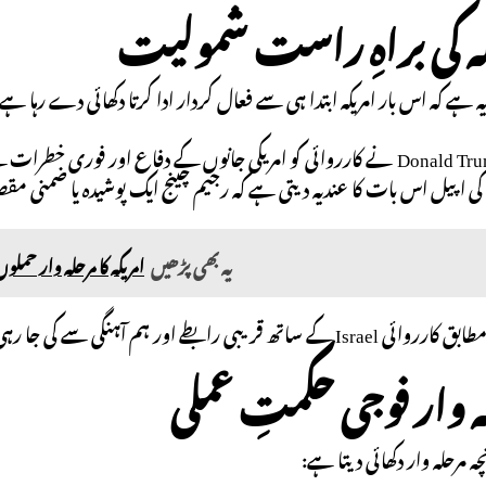
 ہے کہ اس بار امریکہ ابتدا ہی سے فعال کردار ادا کرتا دکھائی دے رہا ہ
امریکی صدر Donald Trump نے کارروائی کو امریکی جانوں کے دفاع او
اپیل اس بات کا عندیہ دیتی ہے کہ رجیم چینج ایک پوشیدہ یا ضمنی مق
یہ بھی پڑھیں
امریکہ کا مرحلہ وار حمل
ھ قریبی رابطے اور ہم آہنگی سے کی جا رہی ہے۔
ہ مرحلہ وار دکھائی دیتا ہے: