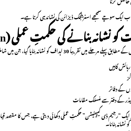
 حاصل کرنا
خاب ایک سوچے سمجھے اسٹریٹجک ڈیزائن کی نشاندہی کرتا ہے۔
ے مرحلے میں تقریباً 30 اہداف کو نشانہ بنایا گیا، جن میں شامل تھے:
رہائش گاہیں
کز
وں کے دفاتر
 لیڈر کے دفتر سے منسلک مقامات
 ایک “رجیم ڈی کیپیٹیشن” حکمتِ عملی دکھائی دیتی ہے، جس کا مقصد قیادت
 نشانہ بنانا۔