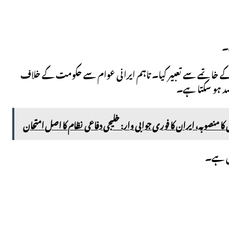
ے۔
ر فوری خطرات کے خاتمے سے تعبیر کیا۔ تاہم ایرانی عوام سے حکومت کے خلاف
صد ہو سکتا ہے۔
وں کا منصوبہ، ایران کا فوری جوابی وار: خلیجی دفاعی نظام کا اصل امتحان