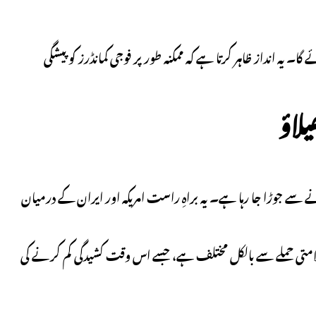
ا۔ یہ انداز ظاہر کرتا ہے کہ ممکنہ طور پر فوجی کمانڈرز کو پیشگی
انے سے جوڑا جا رہا ہے۔ یہ براہِ راست امریکہ اور ایران کے درمیان
Al Udeid) پر ہونے والے محدود اور علامتی حملے سے بالکل مختلف ہے، جسے اس وقت کشیدگی کم کرنے کی