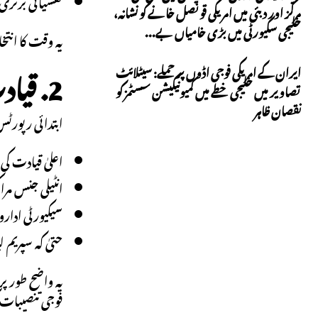
نفسیاتی برتری
مرکز اور دبئی میں امریکی قونصل خانے کو نشانہ،
خلیجی سکیورٹی میں بڑی خامیاں بے...
یہ وقت کا انت
2. قیادت کو نشانہ بنانے کی حکمتِ عملی (Regime Decapitation)
ایران کے امریکی فوجی اڈوں پر حملے: سیٹلائٹ
تصاویر میں خلیجی خطے میں کمیونیکیشن سسٹمز کو
نقصان ظاہر
ابتدائی رپورٹس کے مطابق پہل
اعلیٰ قیادت کی 
انٹیلی جنس مرا
سیکیورٹی ادار
حتیٰ کہ سپریم
یہ واضح طور پر
فوجی تنصیبات کو