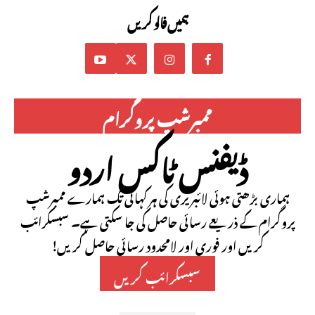
ہمیں فالو کریں
ممبرشپ پروگرام
ڈیفنس ٹاکس اردو
ہماری بڑھتی ہوئی لائبریری کی ہر کہانی تک ہمارے ممبرشپ
پروگرام کے ذریعے رسائی حاصل کی جا سکتی ہے۔ سبسکرائب
کریں اور فوری اور لامحدود رسائی حاصل کریں!
سبسکرائب کریں