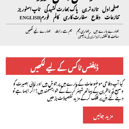
صفحہ اول
تازہ ترین
پاک بھارت کشیدگی
ٹاپ اسٹوریز
تنازعات
دفاع
سفارت کاری
کالم
فورم
ENGLISH
ہمارے بارے میں
ہماری ٹیم
ہم سے رابطہ
ہمارے لیے لکھیں
سائٹ کا نقشہ
رازداری کی پالیسی
ڈیفنس ٹاکس کے لیے لکھیں
کیا آپ دفاعی موضوعات کے بارے میں پرجوش ہیں اور اپنی بصیرت کو
وسیع تر ناظرین کے ساتھ شیئر کرنے کے خواہشمند ہیں؟ اگر ایسا ہے تو
دیئے گئے بٹن پر کلک کرکے مزید تفصیلات پڑھیں
مزید جانیں