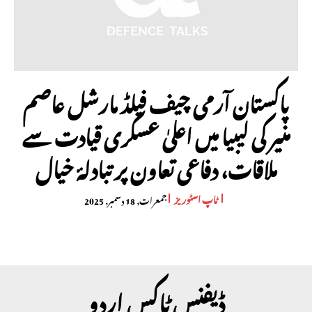
پاکستان آرمی چیف فیلڈ مارشل عاصم
منیر کی لیبیا میں اعلیٰ عسکری قیادت سے
ملاقات، دفاعی تعاون پر تبادلۂ خیال
ٹاپ اسٹوریز
جمعرات, 18 دسمبر, 2025
ڈیفنس ٹاکس اردو