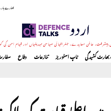
ہمارے بارے
پیشرفت، عالمی معاہدے، جغرافیائی سیاسی تبدیلیاں اور قیام امن کی ک
بھارت کشیدگی
ٹاپ اسٹوریز
تنازعات
دفاع
سفارت
 میں اعلیٰ قیادت کی ہلاک