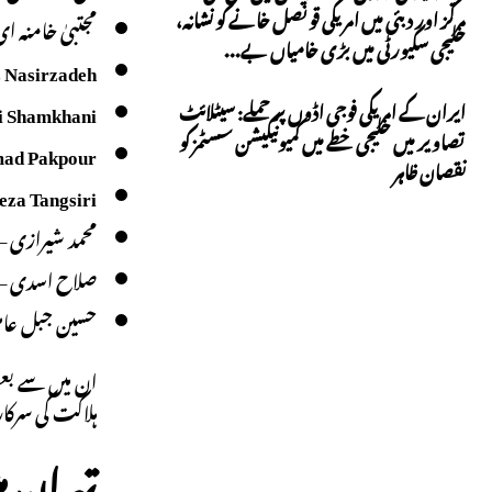
مرکز اور دبئی میں امریکی قونصل خانے کو نشانہ،
مجتبیٰ خامنہ ا
خلیجی سکیورٹی میں بڑی خامیاں بے...
 Nasirzadeh
ایران کے امریکی فوجی اڈوں پر حملے: سیٹلائٹ
i Shamkhani
تصاویر میں خلیجی خطے میں کمیونیکیشن سسٹمز کو
ad Pakpour
نقصان ظاہر
eza Tangsiri
محمد شیرازی – 
صلاح اسدی – خ
حسین جبل عاملی – دفا
ان میں سے بعض
ہلاکت کی سرکا
تہران م