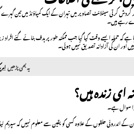
 گردش کرتی سیٹلائٹ تصاویر میں تہران کے ایک کمپاؤنڈ میں تین گہرے گ
دے رہے ہیں۔
ہا ہے کہ حملہ ایسے وقت کیا گیا جب ممکنہ طور پر ہدف بنائے گئے افراد زی
 ہیں اور ان کی آزادانہ تصدیق نہیں ہوئی۔
یہ بھی پڑھیں
امری
نہ ای زندہ ہیں؟
ا سوال ہے۔
کے اندرونی حلقوں کے علاوہ کسی کو یقین سے معلوم نہیں کہ سپریم لیڈر