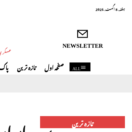
ہفتہ, 8 اگست, 2026
NEWSLETTER
عسکری 
صفحہ اول
تازہ ترین
پاک 
ALL
ایران
تازہ ترین