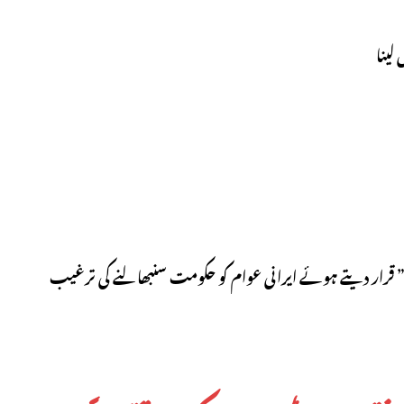
قرار دیتے ہوئے ایرانی عوام کو حکومت سنبھالنے کی ترغیب