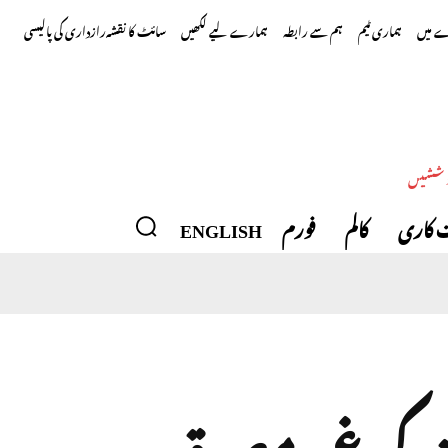
 میں
ہماری ٹیم
ہم سے رابطہ
ہمارے لیے لکھیں
سائٹ کا نقشہ
رازداری کی پالیسی
وششیں
 کاری
کالم
فورم
ENGLISH
ت کی غیر مصدقہ