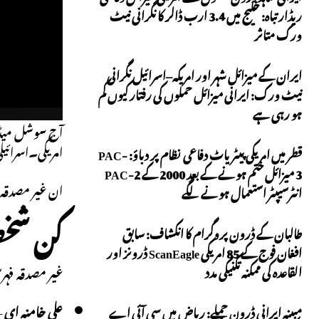
ریڈار تباہ: خلیج میں 3.4 ارب ڈالر کا نگرانی نیٹ
ورک متاثر
ایران کے میزائل شہر اور امریکہ–اسرائیل نگرانی
نیٹ ورک: ایرانی میزائل حملوں کی رفتار کیوں کم
ہو رہی ہے
آج سوشل میڈیا 
امریکی۔اسرائی
قطر میں امریکی پیٹریاٹ دفاعی نظام پر دباؤ: PAC-
3 میزائل ختم ہونے کے بعد 2000 کے PAC-2
ان غیر مصدقہ 
انٹرسیپٹر استعمال ہونے لگے
کن شخص
طالبان کے ڈرون پروگرام کا انکشاف: سابق
افغان فوج کے 85 امریکی ScanEagle ڈرونز اور
القاعدہ کی ممکنہ تکنیکی مدد
غیر مصدقہ فہر
علی خامنہ ای
–
مبینہ ایرانی ڈرون حملے: ریاض میں سی آئی اے