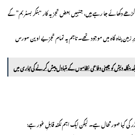
ڑھے دکھائے جا رہے ہیں، جنہیں بعض تجزیہ کار “بنکر بسٹر بم” کے
رِ زمین پناہ گاہ میں موجود تھے۔ تاہم یہ تمام تجزیے اوپن سورس
کہ بنگلہ دیش کو چینی دفاعی نظاموں کے متبادل پیش کرنے کی تیاری میں
 کی کیا صورتحال ہے۔ لیکن ایک اہم نکتہ قابلِ غور ہے: