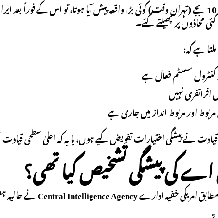
اگر صبح تقریباً 10 بجے (تہران وقت) کوئی بڑا واقعہ پیش آیا ہوتا، تو اس کے فور
کئی محاذوں پر پھیلتے گئے۔
ملتا ہے کہ:
ینڈ کنٹرول سسٹم فعال ہے
 افراتفری نہیں
 مربوط اور مربوط انداز میں جاری ہے
 قیادت نے پیشگی اختیارات تفویض کیے ہوں، یا یہ کہ اعلیٰ سطحی قیادت
 اے کی پیشگی تشخیص کیا تھی؟
طابق امریکی خفیہ ادارے
Central Intelligence Agency
نے حالیہ ہفت