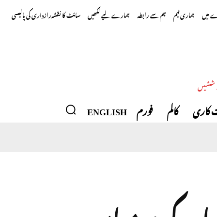
 میں
ہماری ٹیم
ہم سے رابطہ
ہمارے لیے لکھیں
سائٹ کا نقشہ
رازداری کی پالیسی
وششیں
 کاری
کالم
فورم
ENGLISH
یا کے درمیان