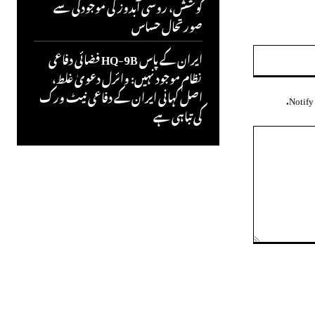
کوشش، روسی آبدوز کی موجودگی سے
صورتحال حساس
ویب
ایران کے پاس HQ-9B فضائی دفاعی
سائٹ:
نظام موجود نہیں: وائرل دعویٰ غلط،
اصل کہانی ایران کے دفاعی نیٹ ورک
Notify 
کی تباہی ہے