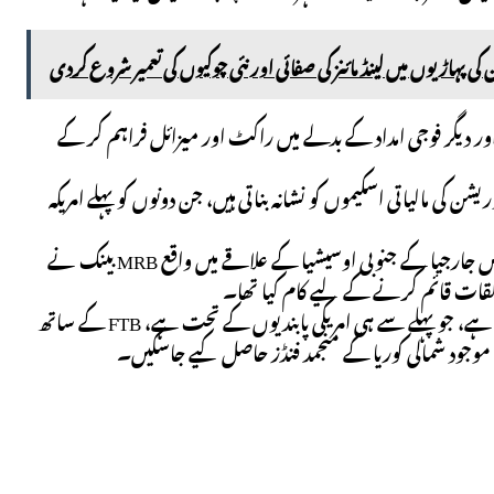
کی پہاڑیوں میں لینڈ مائنز کی صفائی اور نئی چوکیوں کی تعمیر شروع کردی
اور دیگر فوجی امداد کے بدلے میں راکٹ اور میزائل فراہم کر کے
(FTB) اور کوریا کوانگسن بینکنگ کارپوریشن کی مالیاتی اسکیموں کو نشانہ بناتی ہیں، جن دونوں کو پہلے امریکہ
اس میں کہا گیا ہے کہ روس کے مرکزی بینک کی طرف سے ترتیب دی گئی ایک اسکیم میں جارجیا کے جنوبی اوسیشیا کے علاقے میں واقع MRB بینک نے
علقات قائم کرنے کے لیے کام کیا تھا۔
ٹریژری نے کہا کہ ایک الگ اسکیم میں روسی فنانشل کارپوریشن بینک JSC بھی شامل ہے، جو پہلے سے ہی امریکی پابندیوں کے تحت ہے، FTB کے ساتھ
یں موجود شمالی کوریا کے منجمد فنڈز حاصل کیے جاسکیں۔