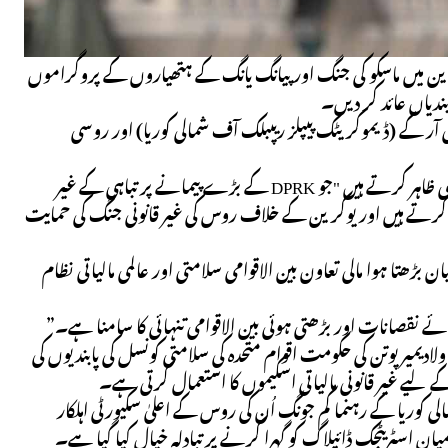
کرین میں ماسکو کی جنگ اور پیانگ یانگ کے ہتھیاروں کے پروگراموں
دیاں عائد کر دیں۔
ی آر کے (ڈیموکریٹک پیپلز ریپبلک آف شمالی کوریا) اور روسی
اس میں کہا گیا ہے کہ یہ اقدامات نیٹ ورکس میں خلل ڈالنے کے لیے امریکی عزم کو بھی ظاہر کرتے ہیں "جو DPRK کے بڑے پیمانے پر تباہی کے غیر
سہولت فراہم کرتے ہیں اور یوکرین کے خلاف روس کی غیر قانونی جنگ کی حمایت
بڑھتا ہوا مالی تعاون بین الاقوامی سلامتی اور عالمی مالیاتی نظام
یمیر پوتن کی حکومت اقوام متحدہ کی سلامتی کونسل کی پابندیوں کی
 لیے غیر قانونی مالیاتی اسکیموں کا استعمال کرتی ہے۔
کوریا کے رہنما کم جونگ اُن کی روس کے اعلیٰ سکیورٹی اہلکار
 اسٹریٹجک ڈائیلاگ کو گہرا کرنے پر تبادلہ خیال کیا گیا ہے۔