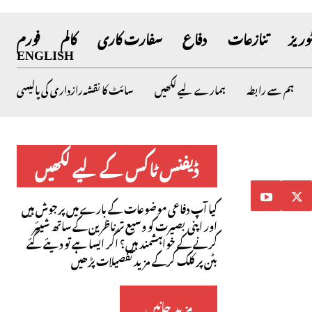
وریز
تنازعات
دفاع
سفارت کاری
کالم
فورم
ENGLISH
ہم سے رابطہ
ہمارے لیے لکھیں
سائٹ کا نقشہ
رازداری کی پالیسی
ڈیفنس ٹاکس کے لیے لکھیں
کیا آپ دفاعی موضوعات کے بارے میں پرجوش ہیں
اور اپنی بصیرت کو وسیع تر ناظرین کے ساتھ شیئر
کرنے کے خواہشمند ہیں؟ اگر ایسا ہے تو دیئے گئے
بٹن پر کلک کرکے مزید تفصیلات پڑھیں
مزید جانیں