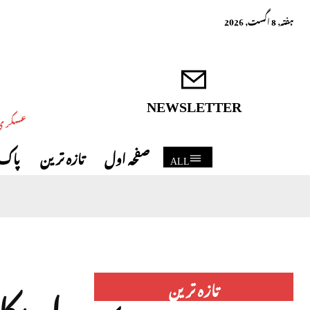
ہفتہ, 8 اگست, 2026
NEWSLETTER
عسکری 
صفحہ اول
تازہ ترین
پاک 
ALL
امریک
تازہ ترین