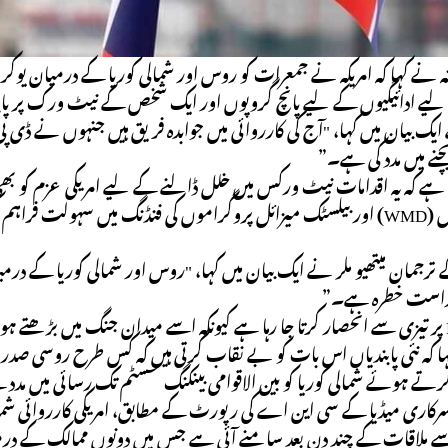
زانہ نے کہا کہ امریکہ نے جمعرات کو روس اور شمالی کوریا کے درمیان یو
یے ادائیگیوں کے لیے پانچ گروپوں اور ایک شخص کے نیٹ ورک پر پابن
 ایک بیان میں کہا، "آج کی کارروائی میں جوابدہ فریق ہیں جنہوں نے ڈی پ
چنے میں مدد کی ہے۔”
قانونی ہتھیاروں (WMD) اور بیلسٹک میزائل پروگراموں کی فنڈنگ ​​میں 
 ترجمان میتھیو ملر نے ایک بیان میں کہا، "روس اور شمالی کوریا کے درمیان 
 راست خطرہ ہے۔”
کہ نئی پابندیاں اس بات کو بے نقاب کرتی ہیں کہ کس طرح روسی صدر ولاد
ے ہوئے شمالی کوریا کو بین الاقوامی بینکنگ سسٹم تک رسائی میں مدد کے
رکاری میڈیا کے سی این اے کی رپورٹ کے مطابق، امریکی کارروائی شمالی 
سے ملاقات کے چند دن بعد سامنے آئی ہے جس میں دونوں ممالک کے درمیان