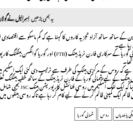
یہ بھی پڑھیں
اسرائیل نے گولان 
رین کے ساتھ ساتھ آزاد تجزیہ کاروں کا کہنا ہے کہ کم ماسکو سے اقتصادی 
 رہا ہے۔
یہ پابندیاں شمالی کوریا کے سرکاری فارن ٹریڈ بینک 
تھا۔
ی بینک کے لیے شمالی کوریا کے فارن ٹریڈ بینک کے ساتھ خفیہ بینکنگ ت
ں قائم ایک کمپنی قائم کرنے کے لیے کام کر رہا ہے تاکہ روسی بینکوں م
کی پابندیاں
روس
شمالی کوریا