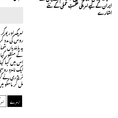
ایران کے لیے امریکی حکمتِ عملی کے نئے
اشارے
امریکہ اور یوک
روس کی مدد کر
نے منظور کیا 
ایک نامزد روس
مل کر ماسکو می
زمرے
امری