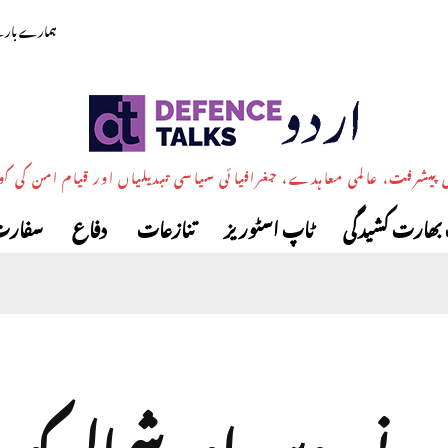
ہمارے بارے
پیشرفت، عالمی معاہدے، جغرافیائی سیاسی تبدیلیاں اور قیام امن کی ک
بھارت کشیدگی
ٹاپ اسٹوریز
تنازعات
دفاع
سفارت
ا نے روس اور شمالی کور