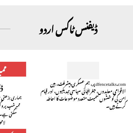
ڈیفنس ٹاکس اردو
مم
dfencetalks.com پر، ہم عسکری پیشرفت، بین
ڈ
الاقوامی معاہدوں، جغرافیائی سیاسی تبدیلیوں، اور قیام
ہماری بڑھتی ہو
امن کی کوششوں سمیت متعدد موضوعات کا احاطہ
کرتے ہیں۔
ممبرشپ پروگ
سکتی ہے۔ 
لام