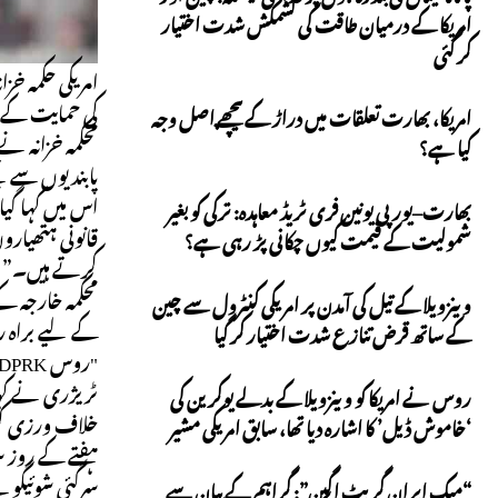
امریکا کے درمیان طاقت کی کشمکش شدت اختیار
کر گئی
امریکی حکمہ خ
کی حمایت کے ل
امریکا، بھارت تعلقات میں دراڑ کے پیچھے اصل وجہ
محکمہ خزانہ نے
کیا ہے؟
پابندیوں سے ب
بھارت–یورپی یونین فری ٹریڈ معاہدہ: ترکی کو بغیر
شمولیت کے قیمت کیوں چکانی پڑ رہی ہے؟
کرتے ہیں۔”
محکمہ خارجہ کے
وینزویلا کے تیل کی آمدن پر امریکی کنٹرول سے چین
کے لیے براہ
کے ساتھ قرض تنازع شدت اختیار کر گیا
"روس DPRK پر تیزی سے انحصار کرتا جا رہا ہے کیونکہ اسے میدان جنگ میں بڑھتے ہوئے نقصانات اور بڑھتی ہوئی بین الاقوامی تنہائی کا سامنا ہے۔”
ٹریژری نے کہا 
روس نے امریکا کو وینزویلا کے بدلے یوکرین کی
خلاف ورزی کرت
‘خاموش ڈیل’ کا اشارہ دیا تھا، سابق امریکی مشیر
ہفتے کے روز س
سرگئی شوئیگو 
“میک ایران گریٹ اگین”: گراہم کے بیان سے