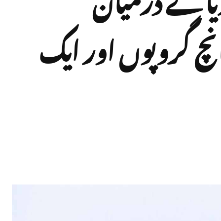
انچ گروپوں اور ایک