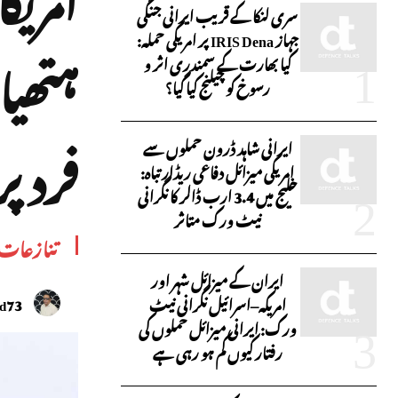
سری لنکا کے قریب ایرانی جنگی
جہاز IRIS Dena پر امریکی حملہ:
ہتھیا
کیا بھارت کے سمندری اثر و
رسوخ کو چیلنج کیا گیا؟
فرد پ
ایرانی شاہد ڈرون حملوں سے
امریکی میزائل دفاعی ریڈار تباہ:
خلیج میں 3.4 ارب ڈالر کا نگرانی
نیٹ ورک متاثر
تنازعات
ایران کے میزائل شہر اور
امریکہ–اسرائیل نگرانی نیٹ
id73
ورک: ایرانی میزائل حملوں کی
رفتار کیوں کم ہو رہی ہے