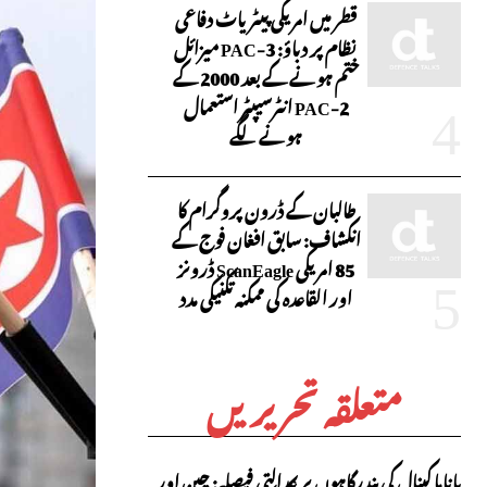
قطر میں امریکی پیٹریاٹ دفاعی
نظام پر دباؤ: PAC-3 میزائل
ختم ہونے کے بعد 2000 کے
PAC-2 انٹرسیپٹر استعمال
ہونے لگے
طالبان کے ڈرون پروگرام کا
انکشاف: سابق افغان فوج کے
85 امریکی ScanEagle ڈرونز
اور القاعدہ کی ممکنہ تکنیکی مدد
متعلقہ تحریریں
پاناما کینال کی بندرگاہوں پر عدالتی فیصلہ: چین اور