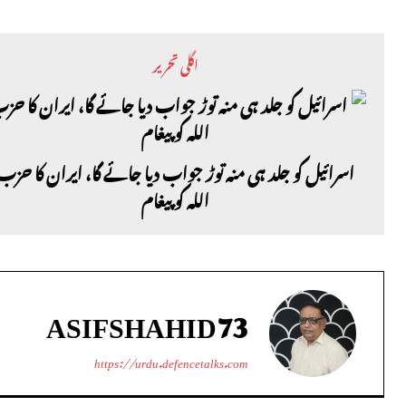
اگلی تحریر
اسرائیل کو جلد ہی منہ توڑ جواب دیا جائے گا، ایران کا حزب
اللہ کو پیغام
ASIFSHAHID73
https://urdu.defencetalks.com