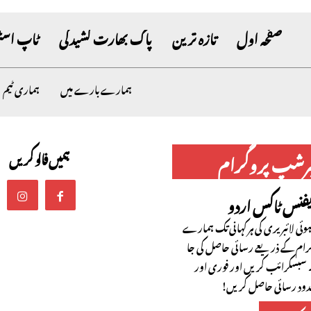
صفحہ اول
تازہ ترین
پاک بھارت کشیدگی
ٹاپ اسٹ
ہمارے بارے میں
ہماری ٹیم
ہمیں فالو کریں
برشپ پروگرام
یفنس ٹاکس اردو
ئی لائبریری کی ہر کہانی تک ہمارے
رام کے ذریعے رسائی حاصل کی جا
سبسکرائب کریں اور فوری اور
حدود رسائی حاصل کریں!