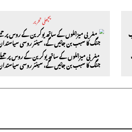
پچھلی تحریر
مغربی میزائلوں کے ساتھ یوکرین کے روس پر حملے
جنگ کا سبب بن جائیں گے، سینئر روسی سیاستدان کا