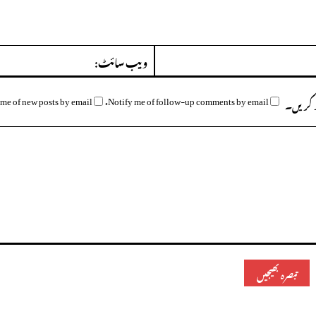
ای
میل:*
me of new posts by email.
Notify me of follow-up comments by email.
وظ کریں۔