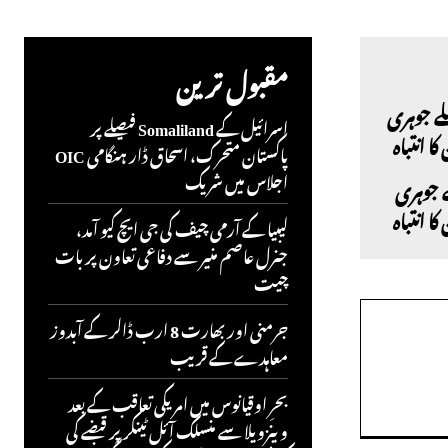
مقبول ترین
اسرائیل کے Somaliland فیصلے پر
پاکستان متحرک، اسحاق ڈار ہنگامی OIC
اجلاس میں شریک
 جوہری
 انتباہ
لیبیا کے آرمی چیف کی جی ایچ کیو آمد،
جنرل عاصم منیر سے دفاعی تعاون پر بات
چیت
جرمنی اور بھارت 8 ارب ڈالر کے آبدوز
معاہدے کے قریب
بحرِ اوقیانوس میں امریکی تعاقب کے بعد
وینزویلا سے منسلک آئل ٹینکر پر قبضے کی