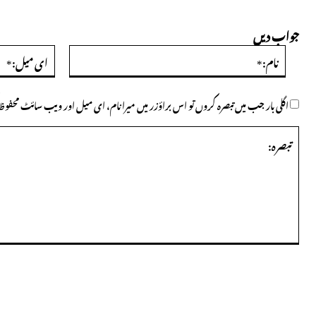
جواب دیں
نام:*
اگلی بار جب میں تبصرہ کروں تو اس براؤزر میں میرا نام، ای میل اور ویب سائٹ محف
تبصرہ: