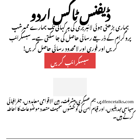
ڈیفنس ٹاکس اردو
ہماری بڑھتی ہوئی لائبریری کی ہر کہانی تک ہمارے ممبرشپ
پروگرام کے ذریعے رسائی حاصل کی جا سکتی ہے۔ سبسکرائب
کریں اور فوری اور لامحدود رسائی حاصل کریں!
سبسکرائب کریں
dfencetalks.com پر، ہم عسکری پیشرفت، بین الاقوامی معاہدوں، جغرافیائی
سیاسی تبدیلیوں، اور قیام امن کی کوششوں سمیت متعدد موضوعات کا احاطہ
کرتے ہیں۔