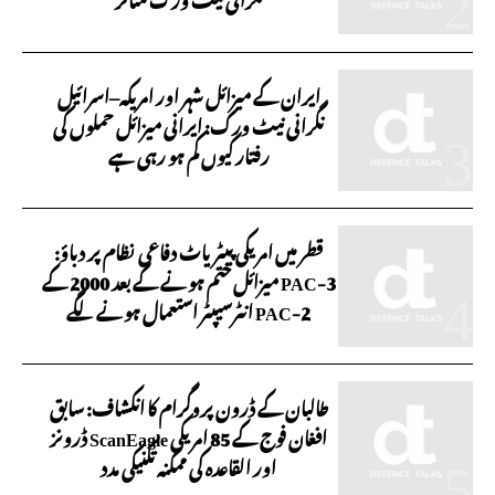
ایران کے میزائل شہر اور امریکہ–اسرائیل
نگرانی نیٹ ورک: ایرانی میزائل حملوں کی
رفتار کیوں کم ہو رہی ہے
قطر میں امریکی پیٹریاٹ دفاعی نظام پر دباؤ:
PAC-3 میزائل ختم ہونے کے بعد 2000 کے
PAC-2 انٹرسیپٹر استعمال ہونے لگے
طالبان کے ڈرون پروگرام کا انکشاف: سابق
افغان فوج کے 85 امریکی ScanEagle ڈرونز
اور القاعدہ کی ممکنہ تکنیکی مدد