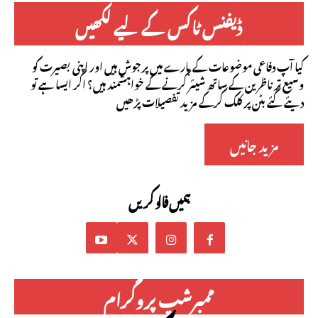
ڈیفنس ٹاکس کے لیے لکھیں
کیا آپ دفاعی موضوعات کے بارے میں پرجوش ہیں اور اپنی بصیرت کو
وسیع تر ناظرین کے ساتھ شیئر کرنے کے خواہشمند ہیں؟ اگر ایسا ہے تو
دیئے گئے بٹن پر کلک کرکے مزید تفصیلات پڑھیں
مزید جانیں
ہمیں فالو کریں
ممبرشپ پروگرام