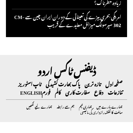
زیادہ خطرناک؟
امریکی بحری بیڑے کی تعیناتی کے دوران ایران چین سے CM-
302 سپرسونک میزائل معاہدے کے قریب
ڈیفنس ٹاکس اردو
صفحہ اول
تازہ ترین
پاک بھارت کشیدگی
ٹاپ اسٹوریز
تنازعات
دفاع
سفارت کاری
کالم
فورم
ENGLISH
ہمارے بارے میں
ہماری ٹیم
ہم سے رابطہ
ہمارے لیے لکھیں
سائٹ کا نقشہ
رازداری کی پالیسی