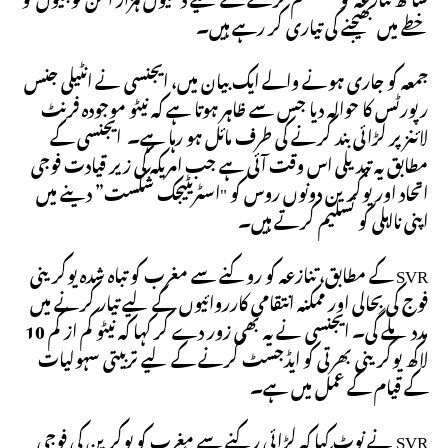
خطے میں بھیجنے کی تیاری کر رہے ہیں۔
جمعہ کو جاری ہونے والے ایک بیان میں، ایجنسی نے انٹیلی جنس
رپورٹس کا حوالہ دیا جس سے ظاہر ہوتا ہے کہ نیٹو موجودہ فرنٹ
لائنز پر لڑائی بند کرنے کی طرف مائل ہو رہا ہے۔ ایجنسی کے
مطابق یہ تبدیلی اس وقت آئی ہے جب امریکہ کی زیر قیادت فوجی
اتحاد اور یوکرین دونوں روس کو "اسٹریٹیجک شکست” دینے میں
اپنی نااہلی کو تسلیم کرتے ہیں۔
SVR کے مطابق، تنازعہ کو روکنے سے مغرب کو تباہ شدہ یوکرینی
فوج کی بحالی اور ممکنہ انتقامی کارروائیوں کے لیے تیار کرنے میں
مدد ملے گی۔ ایجنسی نے یہ بھی زور دے کر کہا کہ نیٹو کم از کم 10
لاکھ یوکرینی بھرتی کو ایڈجسٹ کرنے کے لیے تربیتی سہولیات
کے قیام کے عمل میں ہے۔
SVR نے نوٹ کیا کہ لڑائی رکنے سے مغرب کو یوکرین کی فوجی