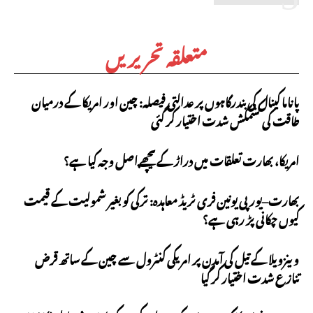
متعلقہ تحریریں
پاناما کینال کی بندرگاہوں پر عدالتی فیصلہ: چین اور امریکا کے درمیان
طاقت کی کشمکش شدت اختیار کر گئی
امریکا، بھارت تعلقات میں دراڑ کے پیچھے اصل وجہ کیا ہے؟
بھارت–یورپی یونین فری ٹریڈ معاہدہ: ترکی کو بغیر شمولیت کے قیمت
کیوں چکانی پڑ رہی ہے؟
وینزویلا کے تیل کی آمدن پر امریکی کنٹرول سے چین کے ساتھ قرض
تنازع شدت اختیار کر گیا