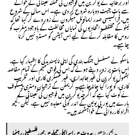
اور برطانیہ نے یوکرین میں فوجیوں کی ممکنہ تعیناتی کے حوالے
سے بات چیت دوبارہ شروع کر دی ہے۔ اس سال کے شروع
میں، فرانسیسی صدر ایمانوئل میکرون نے زور دے کر کہا تھا کہ
نیٹو کے مختلف اتحادیوں کی نمایاں مخالفت کے باوجود مغرب کو
روس کا مقابلہ کرنے کے لیے اس آپشن کو مسترد نہیں کرنا
چاہیے۔
ماسکو نے مسلسل جنگ بندی کی اپنی ناپسندیدگی کا اظہار کیا ہے،
اس بات پر زور دیتے ہوئے کہ اس کی فوجی مہم کے تمام مقاصد
بشمول یوکرین کی غیر جانبداری، غیر عسکری کاری اور تخریب
کاری، کو پورا کیا جانا چاہیے۔ کریملن کے ترجمان دمتری پیسکوف
نے نوٹ کیا ہے کہ اگرچہ یوکرین میں فوجیوں کی تعیناتی کے
بارے میں یورپی یونین کے اندر کوئی معاہدہ نہیں ہے، لیکن "کچھ
افراد کارروائی کے خواہشمند ہیں۔”
یہ بھی پڑھیں
بیروت میں اسرائیلی حملے میں تین فلسطینی رہنما