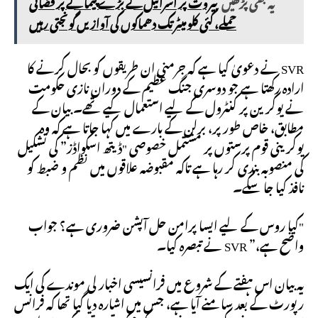
یہ بھی پڑھیں
بیروت پر اسرائیل کے بڑے پیمانے پر فضائی
حملے، کئی کلومیٹر تک دھماکوں کی آوازیں گونجتی رہیں
SVR نے دعویٰ کیا ہے کہ جرمنی ان طریقوں کو بحال کرنے کا
ارادہ رکھتا ہے جو دوسری جنگ عظیم کے دوران نازی حکومت
نے یوکرین پر کنٹرول کے لیے استعمال کیے تھے۔ بیان کے
مطابق، خاص طور پر، برلن کے بارے میں کہا جاتا ہے کہ وہ
یوکرینی قوم پرستوں پر مشتمل خصوصی "ڈیتھ اسکواڈز” کی تشکیل
کی منصوبہ بندی کر رہا ہے تاکہ مقبوضہ علاقوں میں نظم و ضبط کو
نافذ کیا جا سکے۔
"کیا روس کے لیے ایسا پرامن حل آپشن ضروری ہے؟ جواب
واضح ہے،” SVR نے تبصرہ کیا۔
یہ بیان اس ہفتے کے شروع میں فرانسیسی اخبار لی موندے کی ایک
رپورٹ کے بعد سامنے آیا ہے، جس میں اشارہ دیا گیا تھا کہ فرانس