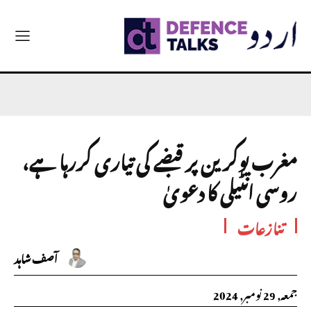
مغرب یوکرین پر قبضے کی تیاری کررہا ہے،
روسی انٹیلی کا دعویٰ
تنازعات
آصف شاہد
جمعہ, 29 نومبر, 2024