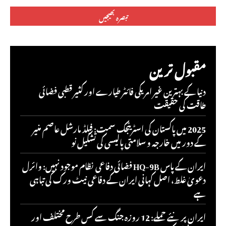
تبصرہ:
مقبول ترین
دنیا کے بہترین غیر امریکی فائٹر طیارے اور کثیر قطبی فضائی
طاقت کی حقیقت
2025 میں پاکستان کی اسٹریٹجک سمت: فیلڈ مارشل عاصم منیر
کے دور میں خارجہ و سلامتی پالیسی کی تشکیل نو
ایران کے پاس HQ-9B فضائی دفاعی نظام موجود نہیں: وائرل
دعویٰ غلط، اصل کہانی ایران کے دفاعی نیٹ ورک کی تباہی
ہے
ایران پر نئے حملے: 12 روزہ جنگ سے کس طرح مختلف اور