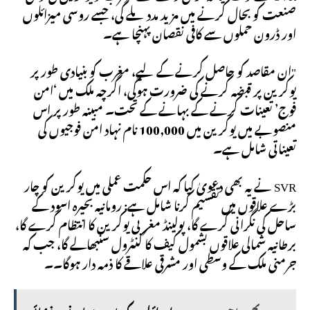
صنعت کو بحال کرنے میں مزید مدد ملے گی، جسے روسی میزائلوں
اور ڈرون حملوں سے کافی نقصان پہنچا ہے۔
"ان مقاصد کو حاصل کرنے کے لیے، مغرب کو بنیادی طور پر
یوکرین پر قبضہ کرنے کی ضرورت ہوگی، اگرچہ ملک میں ‘امن
فوج’ تعینات کرنے کے بہانے کے تحت۔ مبینہ طور پر اس
منصوبے میں یوکرین میں 100,000 نام نہاد امن فوجیوں کی
تعیناتی شامل ہے۔
SVR نے یہ بھی دعویٰ کیا کہ اس حکمت عملی میں یوکرین کو چار
بڑے علاقوں میں تقسیم کرنا شامل ہے: رومانیہ بحیرہ اسود کے
ساحل کی نگرانی کرے گا، پولینڈ مغربی یوکرین کا انتظام کرے گا،
برطانیہ شمالی علاقوں بشمول کیف کا کنٹرول سنبھالے گا، جب کہ
جرمنی ملک کے وسطی اور مشرقی علاقے کا ذمہ دار ہوگا۔۔