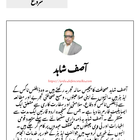
شروع
آصف شاہد
https://urdu.defencetalks.com
آصف شاہد صحافت کا پچیس سالہ تجربہ رکھتے ہیں ۔ وہ ڈیفنس ٹاکس کے
ایڈیٹر ہیں ۔انہوں نے اپنی صلاحیتوں ، وسیع صحافتی تجربے اور مطالعہ
سے ڈیفنس ٹاکس کو دفاع، سلامتی اور سفارت کاری سے متعلق ایک
ایسا پلیٹ فارم بنا دیا ہے ۔ جس کے سنجیدہ اردو قارئین ایک مدت سے
منتظر تھے ۔ آصف شاہد یہ ذمہ داری سنبھالنے سے پہلے متعدد قومی
اخبارات اور ٹی وی چینلوں میں مختلف عہدوں پر کام کر چکے ہیں ۔
انہوں نے خبریں گروپ میں جوائنٹ ایڈیٹر کے طور پر خدمات انجام
دیں اور قارئین کو اعلیٰ معیار کے مواد کی فراہمی پر روایت ساز ایڈیٹر ضیا