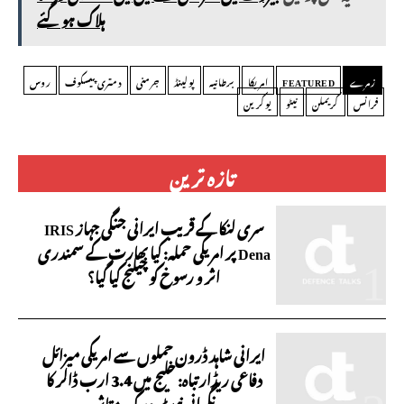
ہلاک ہو گئے
زمرے
FEATURED
امریکا
برطانیہ
پولینڈ
جرمنی
دمتری پیسکوف
روس
فرانس
کریملن
نیٹو
یوکرین
تازہ ترین
سری لنکا کے قریب ایرانی جنگی جہاز IRIS
Dena پر امریکی حملہ: کیا بھارت کے سمندری
اثر و رسوخ کو چیلنج کیا گیا؟
ایرانی شاہد ڈرون حملوں سے امریکی میزائل
دفاعی ریڈار تباہ: خلیج میں 3.4 ارب ڈالر کا
نگرانی نیٹ ورک متاثر