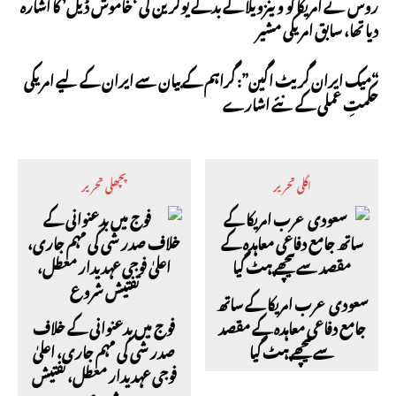
روس نے امریکا کو وینزویلا کے بدلے یوکرین کی ‘خاموش ڈیل’ کا اشارہ
دیا تھا، سابق امریکی مشیر
“میک ایران گریٹ اگین”: گراہم کے بیان سے ایران کے لیے امریکی
حکمتِ عملی کے نئے اشارے
اگلی تحریر
پچھلی تحریر
سعودی عرب امریکا کے ساتھ
جامع دفاعی معاہدہ کے مقصد
فوج میں بدعنوانی کے خلاف
سے پیچھے ہٹ گیا
صدر شی کی مہم جاری، اعلیٰ
فوجی عہدیدار معطل، تفتیش