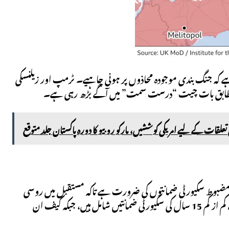
 کہ جنگ بندی موجودہ محاذوں پر ہونی چاہیے۔ ٹرمپ اور زیلنسکی
 کے مطابق بات چیت “درست سمت” میں آگے بڑھ رہی ہے۔
 تعلقات کے لیے امریکی کوششیں، مارکو روبیو کا دورہ پاکستان جلد متوقع
ر مضبوط سکیورٹی ضمانتوں کی ضرورت ہے تاکہ مستقبل میں روسی
حملے کو روکا جا سکے۔ زیلنسکی کے مطابق ابتدائی امن فریم ورک میں امریکا کی جانب سے کم از کم 15 سال کی سکیورٹی ضمانتیں شامل ہیں، جبکہ کیف ان