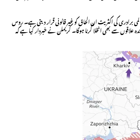
لمی برادری کی اکثریت ان الحاق کو غیر قانونی قرار دیتی ہے۔ روس
دہ علاقوں سے بھی انخلا کرنا ہوگا۔ کریملن نے خبردار کیا ہے کہ