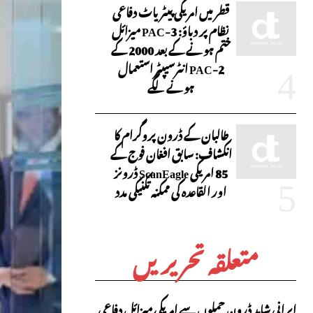
قطر میں امریکی پیٹریاٹ دفاعی
نظام پر دباؤ: PAC-3 میزائل
ختم ہونے کے بعد 2000 کے
PAC-2 انٹرسیپٹر استعمال
ہونے لگے
طالبان کے ڈرون پروگرام کا
انکشاف: سابق افغان فوج کے
85 امریکی ScanEagle ڈرونز
اور القاعدہ کی ممکنہ تکنیکی مدد
متعلقہ تحریریں
ایرانی شاہد ڈرون حملوں سے امریکی میزائل دفاعی