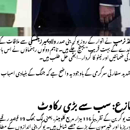
لڈ ٹرمپ
نے اتوار کے روز یوکرینی صدر
ولادیمیر زیلنسکی
سے ملاقات کے 
اہدے کے بہت قریب” پہنچ چکے ہیں۔ تاہم دونوں رہنماؤں نے اس بات 
ی ضمانتیں اور نیٹو کا کردار—ابھی حل طلب ہیں۔
شدید سفارتی سرگرمی کے باوجود یہ واضح ہے کہ جنگ کے بنیادی اسبا
 تنازع: سب سے بڑی رکاوٹ
روس اس وقت یوکرین کے