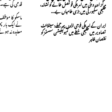
قدمی کی ہے۔
مرکز اور دبئی میں امریکی قونصل خانے کو نشانہ،
خلیجی سکیورٹی میں بڑی خامیاں بے...
ماسکو کا مؤقف 
نے ایک بار پھر
ایران کے امریکی فوجی اڈوں پر حملے: سیٹلائٹ
معاہدہ نہ ہون
تصاویر میں خلیجی خطے میں کمیونیکیشن سسٹمز کو
نقصان ظاہر