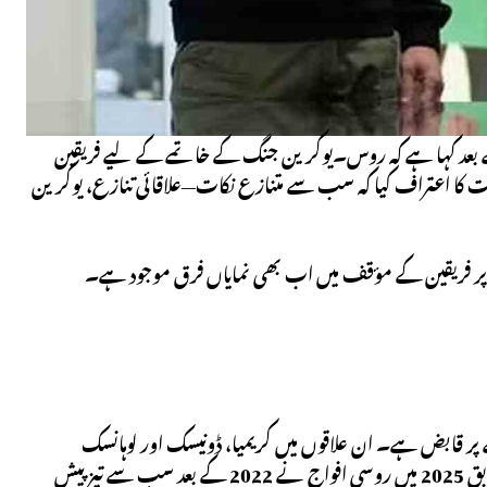
بعد کہا ہے کہ روس۔یوکرین جنگ کے خاتمے کے لیے فریقین
کا اعتراف کیا کہ سب سے متنازع نکات—علاقائی تنازع، یوکرین
ب پر فریقین کے مؤقف میں اب بھی نمایاں فرق موجود ہے۔
 تقریباً 116 ہزار مربع کلومیٹر، یعنی لگ بھگ 19 فیصد رقبے پر قابض ہے۔ ان علاقوں میں کریمیا، ڈونیسک اور لوہانسک
(ڈونباس)، زاپوریزیا اور خیرسون کے بڑے حصے شامل ہیں۔ یوکرینی اندازوں کے مطابق 2025 میں روسی افواج نے 2022 کے بعد سب سے تیز پیش