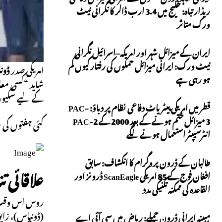
ریڈار تباہ: خلیج میں 3.4 ارب ڈالر کا نگرانی نیٹ
ورک متاثر
ایران کے میزائل شہر اور امریکہ–اسرائیل نگرانی
نیٹ ورک: ایرانی میزائل حملوں کی رفتار کیوں کم
امریکی صدر
ڈون
ہو رہی ہے
شاید “کسی مع
کے لیے سکیورٹ
قطر میں امریکی پیٹریاٹ دفاعی نظام پر دباؤ: PAC-
3 میزائل ختم ہونے کے بعد 2000 کے PAC-2
کئی ہفتوں کی 
انٹرسیپٹر استعمال ہونے لگے
طالبان کے ڈرون پروگرام کا انکشاف: سابق
علاقائی
افغان فوج کے 85 امریکی ScanEagle ڈرونز اور
القاعدہ کی ممکنہ تکنیکی مدد
مبینہ ایرانی ڈرون حملے: ریاض میں سی آئی اے