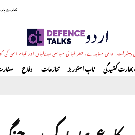
ہمارے بارے
پیشرفت، عالمی معاہدے، جغرافیائی سیاسی تبدیلیاں اور قیام امن کی ک
بھارت کشیدگی
ٹاپ اسٹوریز
تنازعات
دفاع
سفارت
کا دعویٰ: یوکرین جنگ 