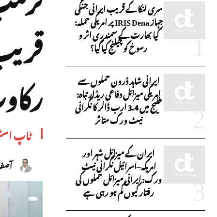
سری لنکا کے قریب ایرانی جنگی
جہاز IRIS Dena پر امریکی حملہ:
قریب،
کیا بھارت کے سمندری اثر و
رسوخ کو چیلنج کیا گیا؟
رکاو
ایرانی شاہد ڈرون حملوں سے
امریکی میزائل دفاعی ریڈار تباہ:
خلیج میں 3.4 ارب ڈالر کا نگرانی
نیٹ ورک متاثر
ٹاپ اسٹ
ایران کے میزائل شہر اور
امریکہ–اسرائیل نگرانی نیٹ
آصف 
ورک: ایرانی میزائل حملوں کی
رفتار کیوں کم ہو رہی ہے