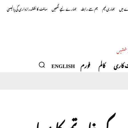
 میں
ہماری ٹیم
ہم سے رابطہ
ہمارے لیے لکھیں
سائٹ کا نقشہ
رازداری کی پالیسی
وششیں
 کاری
کالم
فورم
ENGLISH
کے خاتمے کا معاہدہ