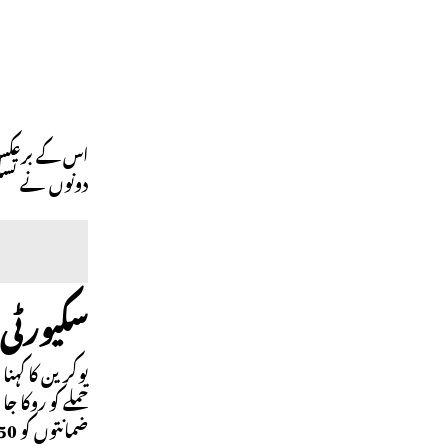
اس کے برعکس، 
دونوں نے تسل
سکیورٹی 
یوکرین کا کہن
ضمانتوں کو 50 سال تک بڑھانے کا خواہاں ہے۔