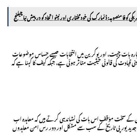
کی کوفا منصوبہ: ڈنمارک کی خودمختاری اور نیٹو اتحاد کو درپیش نیا چیلنج
دوبارہ بات چیت، اور یوکرین میں انتخابات جیسے حساس موضوعات
قیادت کی قانونی حیثیت متاثر ہوئی ہے، جبکہ کیف کا کہنا ہے کہ
یقین کے سخت مؤقف اس بات کی نشاندہی کرتے ہیں کہ معاہدہ اب
و یہ جدید یورپی تاریخ کے سب سے مشکل اور دور رس امن معاہدوں