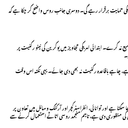
امریکی حمایت برقرار رہے گی۔ دوسری جانب روس واضح کر چکا ہے کہ
یع نہ کرے۔ ابتدائی امریکی تجاویز میں یوکرین کی نیٹو رکنیت پر
ں۔
گیا ہے، چاہے باقاعدہ رکنیت نہ بھی دی جائے۔ یہی نکتہ اس وقت
کتا ہے اور توانائی، انفراسٹرکچر اور آرکٹک وسائل میں تعاون پر
 یوکرین کے دفاع کے لیے 90 ارب یورو کے قرض کی منظوری دی ہے، تاہم منجمد روسی اثاثے استعمال کرنے سے