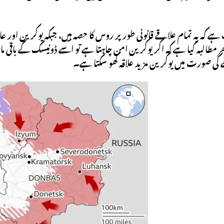
ہے کہ یہ تمام علاقے قانونی طور پر روس کا حصہ ہیں، جبکہ یوکرین اور عا
 مطالبہ کیا ہے کہ اگر یوکرین امن چاہتا ہے تو اسے ڈونیسک کے باقی مان
ے کی صورت میں یوکرین مزید علاقہ کھو سکتا ہے۔