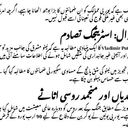
ہے کہ یورپی ممالک کو ان ضمانتوں کا بڑا بوجھ اٹھانا چاہیے، اگرچہ 
 بھی غیر ملکی فوج کی تعیناتی اسے قبول نہیں۔
سوال: اسٹریٹجک تصادم
Vladimir Pu
کا ایک بنیادی مطالبہ یہ ہے کہ نیٹو مشرق کی جانب مزید توس
اور آئینی غیر جانبداری کی شقیں شامل ہونے کی اطلاعات سامنے آئی ہی
 تجویز میں نیٹو کی شق پانچ کے مساوی سکیورٹی ضمانتوں کا مطالبہ کیا 
ب سے حساس پہلو بن چکا ہے۔
بندیاں اور منجمد روسی اثاثے
ویز کے مطابق جنگ کے بعد روس کو دوبارہ عالمی معیشت میں شامل کیا جا س
غور ہو سکتا ہے۔ یورپی یونین نے
ے۔