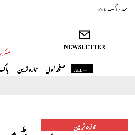
جمعہ, 7 اگست, 2026
NEWSLETTER
عسکری 
صفحہ اول
تازہ ترین
پاک 
ALL
ٹرمپ 
تازہ ترین