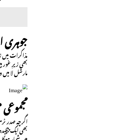
جوہری ام
مذاکرات میں ز
بھی زیرِ غور 
مارشل لا میں 
مجموعی م
اگرچہ صدر ٹرم
بھی ایک پیچید
میں شمار ہوگا—