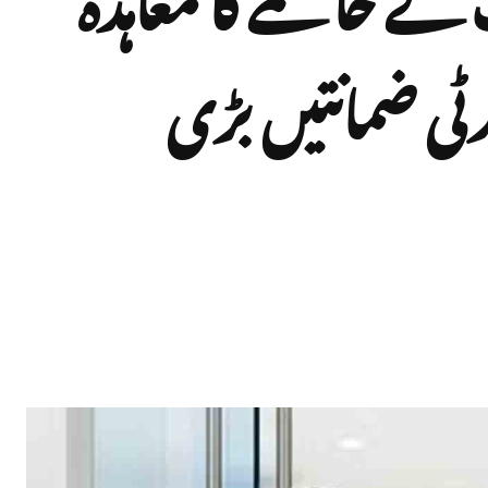
رٹی ضمانتیں بڑی