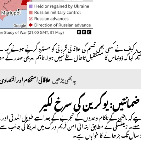
کیف نے کسی بھی قسم کی علاقائی قربانی کو مسترد کرتے ہوئے کہا ہے
یم کیا کہ ڈونباس کا مستقبل تاحال طے نہیں ہوا، تاہم امریکی صدر
یہ بھی پڑھیں
علاقائی استحکام اور اقتصادی
ضمانتیں: یوکرین کی سرخ لکیر
ا ہے کہ ماضی کے ناکام وعدوں کے تجربے کے بعد اسے طویل المدتی او