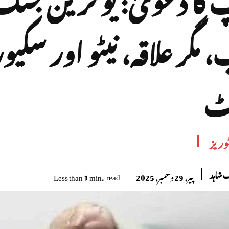
 مگر علاقہ، نیٹو اور سکیو
ٹ
وریز
شاہد
read
Less than 1
min.
پیر, 29 دسمبر, 2025