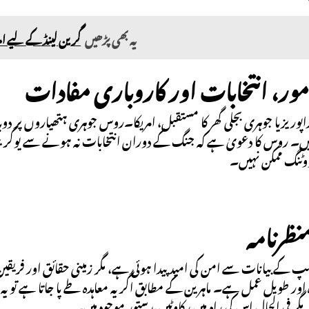
یہ بھی پڑھیں
گرین لینڈ کے لیے امری
ور، انتخابات اور کاروباری مفادات
اپوریزیا جوہری بجلی گھر کا مستقبل، امریکا۔روس جوہری ہتھیاروں پر 
ہیں۔ روس کا دعویٰ ہے کہ جنگ کے دوران انتخابات نہ ہونے سے یوکرینی 
ووٹنگ ممکن نہیں۔
نظرنامہ
پ کے بیانات سے امن کی امید پیدا ہوئی ہے، مگر زمینی حقائق اور فر
ہ اور طویل عمل ہے۔ ماہرین کے مطابق اگر یہ معاہدہ طے پا جاتا ہے ت
مگر فی الحال اس کی راہ میں رکاوٹیں بدستور موجود ہیں۔