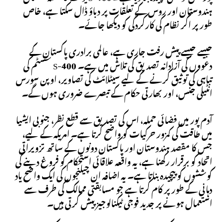
ہندوستان اور روس کے تعلقات پر دباؤ ڈال سکتا ہے، خاص
طور پر اگر نظام کی کارکردگی کو دیکھا جائے۔
جیسے جیسے پیش رفت جاری ہے، عالمی برادری پاکستان کے
دعووں کی آزادانہ تصدیق کی تلاش میں ہے۔ S-400 سسٹم کی
تباہی کی توثیق کرنے کے لیے سیٹلائٹ کی تصاویر، اوپن سورس
انٹیلی جنس، اور بھارتی حکام کے تبصرے ضروری ہوں گے۔
آدم پور میں فضائی حملہ، اس کی تصدیق سے قطع نظر، جنوبی ایشیا
میں طاقت کی کمزور حرکیات کو واضح کرتا ہے۔ امریکہ کے لیے،
جس کا مقصد ہندوستان اور پاکستان دونوں کے ساتھ تزویراتی
اتحاد کو برقرار رکھنا ہے، یہ واقعہ علاقائی استحکام کو فروغ دینے کی
کوششوں کو پیچیدہ بناتا ہے۔ یہ اضافہ ان چیلنجوں کی ایک واضح یاد
دہانی کے طور پر کام کرتا ہے جو مسابقتی ممالک کی طرف سے
استعمال ہونے پر جدید فوجی ٹیکنالوجیز پیش کرتی ہیں۔