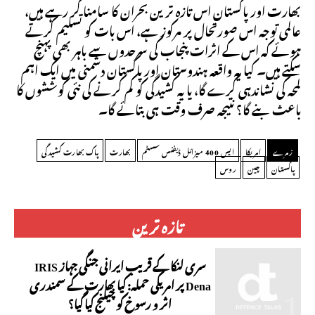
بھارت اور پاکستان اس تازہ ترین بحران کا سامنا کر رہے ہیں،
عالمی توجہ اس صورتحال پر مرکوز ہے، اس بات کو تسلیم کرتے
ہوئے کہ اس کے اثرات پنجاب کی سرحدوں سے باہر بھی پہنچ
سکتے ہیں۔ کیا یہ واقعہ ہندوستان اور پاکستان دشمنی میں ایک اہم
لمحہ کی نشاندہی کرے گا، یا یہ کشیدگی کو کم کرنے کی نئی کوششوں کا
باعث بنے گا؟ نتیجہ صرف وقت ہی بتائے گا۔
زمرے
امریکا
ایس 400 میزائل ڈیفنس سسٹم
بھارت
پاک بھارت کشیدگی
پاکستان
چین
روس
تازہ ترین
سری لنکا کے قریب ایرانی جنگی جہاز IRIS
Dena پر امریکی حملہ: کیا بھارت کے سمندری
اثر و رسوخ کو چیلنج کیا گیا؟