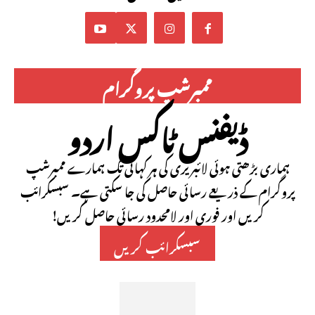
ممبرشپ پروگرام
ڈیفنس ٹاکس اردو
ہماری بڑھتی ہوئی لائبریری کی ہر کہانی تک ہمارے ممبرشپ
پروگرام کے ذریعے رسائی حاصل کی جا سکتی ہے۔ سبسکرائب
کریں اور فوری اور لامحدود رسائی حاصل کریں!
سبسکرائب کریں