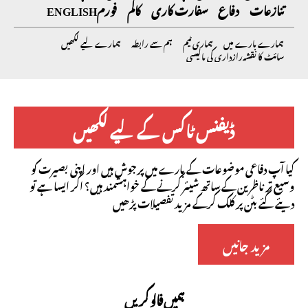
تنازعات
دفاع
سفارت کاری
کالم
فورم
ENGLISH
ہمارے بارے میں
ہماری ٹیم
ہم سے رابطہ
ہمارے لیے لکھیں
سائٹ کا نقشہ
رازداری کی پالیسی
ڈیفنس ٹاکس کے لیے لکھیں
کیا آپ دفاعی موضوعات کے بارے میں پرجوش ہیں اور اپنی بصیرت کو
وسیع تر ناظرین کے ساتھ شیئر کرنے کے خواہشمند ہیں؟ اگر ایسا ہے تو
دیئے گئے بٹن پر کلک کرکے مزید تفصیلات پڑھیں
مزید جانیں
ہمیں فالو کریں