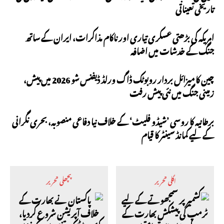
تاریخی تعیناتی
امریکہ کی بڑھتی عسکری تیاری اور ناکام مذاکرات، ایران کے ساتھ
جنگ کے خدشات میں اضافہ
چین کا میزائل بردار روبوٹک ڈاگ ورلڈ ڈیفنس شو 2026 میں پیش،
زمینی جنگ میں نئی پیش رفت
برطانیہ کا روسی ’شیڈو فلیٹ‘ کے خلاف نیا دفاعی منصوبہ، بحری نگرانی
کے لیے کمانڈ سینٹر کا قیام
اگلی تحریر
پچھلی تحریر