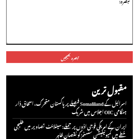
تبصرہ:
مقبول ترین
اسرائیل کے Somaliland فیصلے پر پاکستان متحرک، اسحاق ڈار
ہنگامی OIC اجلاس میں شریک
ایران کے امریکی فوجی اڈوں پر حملے: سیٹلائٹ تصاویر میں خلیجی
خطے میں کمیونیکیشن سسٹمز کو نقصان ظاہر