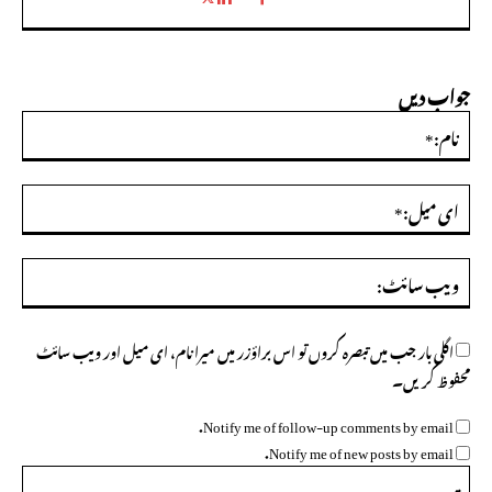
جواب دیں
نام:
ای
میل
ویب
سائ
اگلی بار جب میں تبصرہ کروں تو اس براؤزر میں میرا نام، ای میل اور ویب سائٹ
محفوظ کریں۔
Notify me of follow-up comments by email.
Notify me of new posts by email.