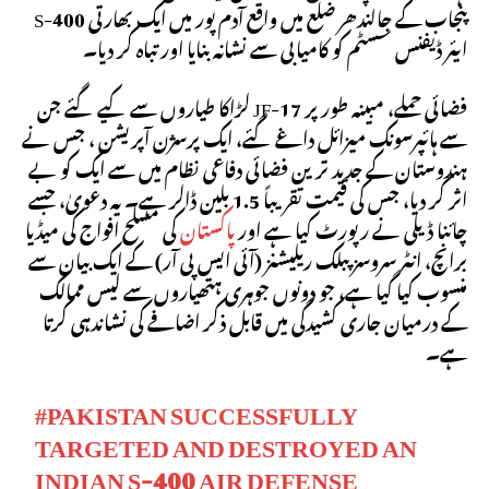
پنجاب کے جالندھر ضلع میں واقع آدم پور میں ایک بھارتی S-400
ایئر ڈیفنس سسٹم کو کامیابی سے نشانہ بنایا اور تباہ کر دیا۔
فضائی حملے، مبینہ طور پر JF-17 لڑاکا طیاروں سے کیے گئے جن
سے ہائپرسونک میزائل داغے گئے، ایک پرسژن آپریشن ، جس نے
ہندوستان کے جدید ترین فضائی دفاعی نظام میں سے ایک کو بے
اثر کر دیا، جس کی قیمت تقریباً 1.5 بلین ڈالر ہے۔ یہ دعویٰ، جسے
چائنا ڈیلی نے رپورٹ کیا ہے اور
پاکستان
کی مسلح افواج کی میڈیا
برانچ، انٹر سروسز پبلک ریلیشنز (آئی ایس پی آر) کے ایک بیان سے
منسوب کیا گیا ہے، جو دونوں جوہری ہتھیاروں سے لیس ممالک
کے درمیان جاری کشیدگی میں قابل ذکر اضافے کی نشاندہی کرتا
ہے۔
#PAKISTAN
SUCCESSFULLY
TARGETED AND DESTROYED AN
INDIAN S-400 AIR DEFENSE