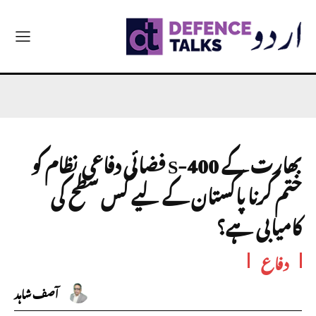
بھارت کے S-400 فضائی دفاعی نظام کو
ختم کرنا پاکستان کے لیے کس سطح کی
کامیابی ہے؟
دفاع
آصف شاہد