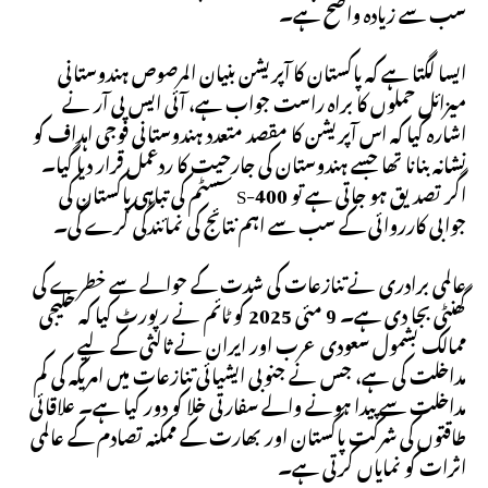
سب سے زیادہ واضح ہے۔
ایسا لگتا ہے کہ پاکستان کا آپریشن بنیان المرصوص ہندوستانی
میزائل حملوں کا براہ راست جواب ہے، آئی ایس پی آر نے
اشارہ کیا کہ اس آپریشن کا مقصد متعدد ہندوستانی فوجی اہداف کو
نشانہ بنانا تھا جسے ہندوستان کی جارحیت کا ردعمل قرار دیا گیا۔
اگر تصدیق ہو جاتی ہے تو S-400 سسٹم کی تباہی پاکستان کی
جوابی کارروائی کے سب سے اہم نتائج کی نمائندگی کرے گی۔
عالمی برادری نے تنازعات کی شدت کے حوالے سے خطرے کی
گھنٹی بجا دی ہے۔ 9 مئی 2025 کو ٹائم نے رپورٹ کیا کہ خلیجی
ممالک بشمول سعودی عرب اور ایران نے ثالثی کے لیے
مداخلت کی ہے، جس نے جنوبی ایشیائی تنازعات میں امریکہ کی کم
مداخلت سے پیدا ہونے والے سفارتی خلا کو دور کیا ہے۔ علاقائی
طاقتوں کی شرکت پاکستان اور بھارت کے ممکنہ تصادم کے عالمی
اثرات کو نمایاں کرتی ہے۔