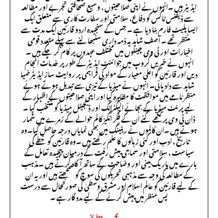
ایڈیٹر ہیں ۔انہوں نے اپنی صلاحیتوں ، وسیع صحافتی تجربے اور مطالعہ
سے ڈیفنس ٹاکس کو دفاع، سلامتی اور سفارت کاری سے متعلق ایک
ایسا پلیٹ فارم بنا دیا ہے ۔ جس کے سنجیدہ اردو قارئین ایک مدت سے
منتظر تھے ۔ آصف شاہد یہ ذمہ داری سنبھالنے سے پہلے متعدد قومی
اخبارات اور ٹی وی چینلوں میں مختلف عہدوں پر کام کر چکے ہیں ۔
انہوں نے خبریں گروپ میں جوائنٹ ایڈیٹر کے طور پر خدمات انجام
دیں اور قارئین کو اعلیٰ معیار کے مواد کی فراہمی پر روایت ساز ایڈیٹر ضیا
شاہد سے داد پائی۔ انہوں نے میڈیا کے تیزی سے تبدیل ہوتے ہوئے
منظر نامے میں موافقت کا مظاہرہ کیا اور اپنی صلاحیتوں کے اظہار کے
لیے پرنٹ میڈیا کے بجائے الیکٹرانک اور ڈیجیٹل میڈیا کو منتخب کیا ۔
ڈان ٹی وی پر لکھے گئے ان کے فکر انگیز کالم حوالے کے زمرے میں شمار
ہوتے ہیں ۔ان کالموں نے ریٹینگ میں بھی نمایاں درجہ حاصل کیا۔وہ
تاریخ ، ادب اور کئی زبانوں کا علم رکھتے ہیں ۔وہ قارئین کو خطے کی
سیاست ، سلامتی اور سماجی پیش رفت کے درمیان پیچیدہ تعامل کے
بارے میں باریک بینی اور وضاحت کے ساتھ آگاہ کرتے ہیں ۔مذہب
کے مطالعہ کی وجہ سے مذہبی تحریکوں کی سوچ کو سمجھتے ہیں اور یہ ان
کے لیے قارئین کو عالم اسلام اور مشرق وسطیٰ کی صورتحال سے درست
پس منظر میں پیش کرنے کے لیے مدد گار ہے ۔