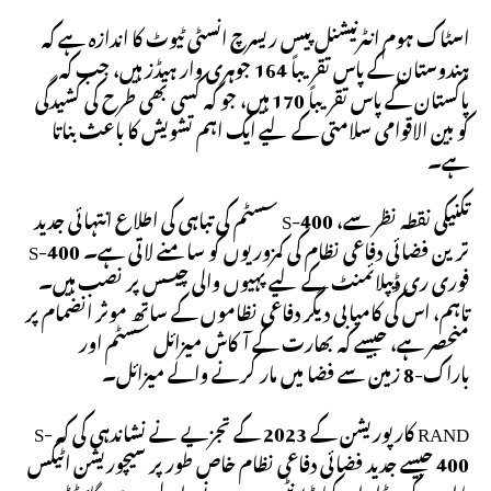
اسٹاک ہوم انٹرنیشنل پیس ریسرچ انسٹی ٹیوٹ کا اندازہ ہے کہ
ہندوستان کے پاس تقریباً 164 جوہری وار ہیڈز ہیں، جب کہ
پاکستان کے پاس تقریباً 170 ہیں، جو کہ کسی بھی طرح کی کشیدگی
کو بین الاقوامی سلامتی کے لیے ایک اہم تشویش کا باعث بناتا
ہے۔
تکنیکی نقطہ نظر سے، S-400 سسٹم کی تباہی کی اطلاع انتہائی جدید
ترین فضائی دفاعی نظام کی کمزوریوں کو سامنے لاتی ہے۔ S-400
فوری ری ڈیپلائمنٹ کے لیے پہیوں والی چیسس پر نصب ہیں۔
تاہم، اس کی کامیابی دیگر دفاعی نظاموں کے ساتھ موثر انضمام پر
منحصر ہے، جیسے کہ بھارت کے آکاش میزائل سسٹم اور
باراک-8 زمین سے فضا میں مار کرنے والے میزائل۔
RAND کارپوریشن کے 2023 کے تجزیے نے نشاندہی کی کہ S-
400 جیسے جدید فضائی دفاعی نظام خاص طور پر سیچوریشن اٹیکس