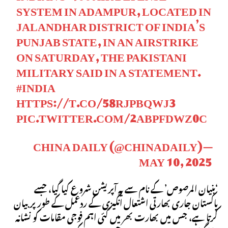
SYSTEM IN ADAMPUR, LOCATED IN
JALANDHAR DISTRICT OF INDIA’S
PUNJAB STATE, IN AN AIRSTRIKE
ON SATURDAY, THE PAKISTANI
MILITARY SAID IN A STATEMENT.
#INDIA
HTTPS://T.CO/58RJPBQWJ3
PIC.TWITTER.COM/2ABPFDWZ0C
— CHINA DAILY (@CHINADAILY)
MAY 10, 2025
‘بنیان المرصوص’ کے نام سے یہ آپریشن شروع کیا گیا، جسے
پاکستان جاری بھارتی اشتعال انگیزی کے ردعمل کے طور پر بیان
کرتا ہے، جس میں بھارت بھر میں کئی اہم فوجی مقامات کو نشانہ