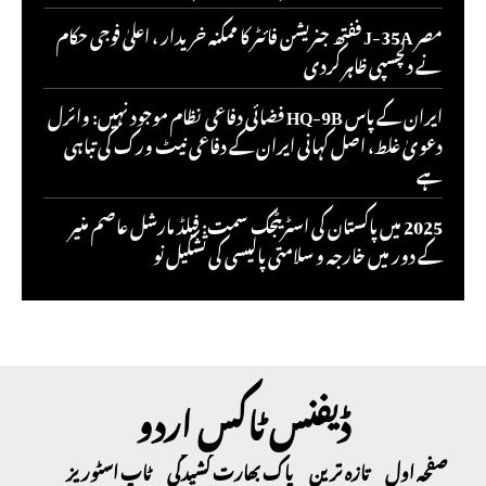
مصر J-35A ففتھ جنریشن فائٹر کا ممکنہ خریدار ، اعلیٰ فوجی حکام
نے دلچسپی ظاہر کردی
ایران کے پاس HQ-9B فضائی دفاعی نظام موجود نہیں: وائرل
دعویٰ غلط، اصل کہانی ایران کے دفاعی نیٹ ورک کی تباہی
ہے
2025 میں پاکستان کی اسٹریٹجک سمت: فیلڈ مارشل عاصم منیر
کے دور میں خارجہ و سلامتی پالیسی کی تشکیل نو
ڈیفنس ٹاکس اردو
صفحہ اول
تازہ ترین
پاک بھارت کشیدگی
ٹاپ اسٹوریز