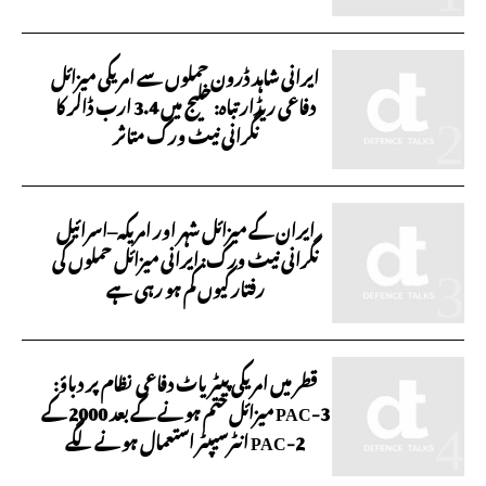
ایرانی شاہد ڈرون حملوں سے امریکی میزائل
دفاعی ریڈار تباہ: خلیج میں 3.4 ارب ڈالر کا
نگرانی نیٹ ورک متاثر
ایران کے میزائل شہر اور امریکہ–اسرائیل
نگرانی نیٹ ورک: ایرانی میزائل حملوں کی
رفتار کیوں کم ہو رہی ہے
قطر میں امریکی پیٹریاٹ دفاعی نظام پر دباؤ:
PAC-3 میزائل ختم ہونے کے بعد 2000 کے
PAC-2 انٹرسیپٹر استعمال ہونے لگے