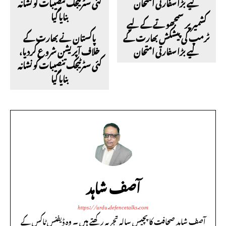
کشمیر پر سمجھوتے کے لیے
ٹرمپ کی پیشکش بھارت کے
پاکستان نے بھارت کے
لیے بڑا سفارتی امتحان
خلاف آپریشن شروع کردیا،
کئی سٹرٹیجک تنصیبات کو نشانہ
بنایا گیا
آصف شاہد
https://urdu.defencetalks.com
آصف شاہد صحافت کا پچیس سالہ تجربہ رکھتے ہیں ۔ وہ ڈیفنس ٹاکس کے