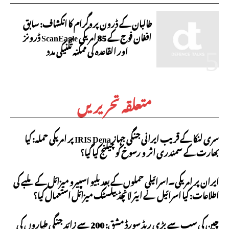
طالبان کے ڈرون پروگرام کا انکشاف: سابق
افغان فوج کے 85 امریکی ScanEagle ڈرونز
اور القاعدہ کی ممکنہ تکنیکی مدد
متعلقہ تحریریں
سری لنکا کے قریب ایرانی جنگی جہاز IRIS Dena پر امریکی حملہ: کیا
بھارت کے سمندری اثر و رسوخ کو چیلنج کیا گیا؟
ایران پر امریکی۔اسرائیلی حملوں کے بعد بلیو اسپیرو میزائل کے ملبے کی
اطلاعات: کیا اسرائیل نے ایئر لانچڈ بیلسٹک میزائل استعمال کیا؟
چین کی سب سے بڑی ریڈ سورڈ مشق: 200 سے زائد جنگی طیاروں کی