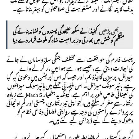
ہدف کا پتہ لگانے اور مشغولیت کی صلاحیتوں کو بہتر بناتا ہے۔
یہ بھی پڑھیں
کینیڈا نے سکھ علیحدگی پسندوں کو نشانہ بنانے کی
منظم کوشش میں بھارتی وزیر امیت شاہ کو ملوث قرار دے دیا
پلیٹ فارم کی موافقت اسے مختلف جنگی سازوسامان لے جانے
کی اجازت دیتی ہے، جیسے ہوا سے ہوا میں مار کرنے والے
میزائل، پرسژن گائیڈڈ بم، اور جیسا کہ اس آپریشن میں دعویٰ کیا گیا
ہے، ہائپر سونک میزائل۔ اس فضائی حملے میں ہائپرسونک میزائلوں
کی تعیناتی خاص طور پر اہم ہے، کیونکہ یہ ہتھیار Mach 5 سے زیادہ
رفتار سے سفر کر سکتے ہیں، جو اپنی تیز رفتاری، چستی اور کم اونچائی
پر پرواز کے راستوں کی وجہ سے روایتی فضائی دفاعی نظام کو
دھوکہ دینے کے لیے ڈیزائن کیے گئے ہیں۔
اگرچہ پاکستان نے باضابطہ طور پر استعمال کیے جانے والے