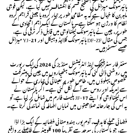
ہائپرسونک میزائل کی صحیح قسم کا انکشاف نہیں کیا ہے، لیکن فوجی
ماہرین کا خیال ہے کہ یہ مقامی طور پر تیار کردہ یا چینی فراہم کردہ
نظام کا ورژن ہو سکتا ہے۔ پاکستان کے ایک اہم اتحادی کے
طور پر، چین نے ہائپرسونک ٹیکنالوجی میں قابل ذکر ترقی کی ہے،
جس کی مثال DF-ZF ہائپرسونک گلائیڈ وہیکل اور YJ-21 میزائل
جیسے سسٹمز ہیں۔
سنٹر فار سٹریٹیجک اینڈ انٹرنیشنل سٹڈیز کی 2024 کی ایک رپورٹ
میں روشنی ڈالی گئی کہ ہائپرسونک ہتھیاروں میں چین کی پیشرفت
مخصوص پہلوؤں میں، خاص طور پر تعیناتی کی تیاری کے حوالے
سے امریکہ اور روس سے آگے نکل گئی ہے۔ اگر پاکستان نے
اس ٹیکنالوجی کو اپنے JF-17 پلیٹ فارم میں شامل کر لیا ہے، تو
یہ اس کی جارحانہ صلاحیتوں میں نمایاں اضافہ کی نمائندگی کرتا ہے۔
فضائی حملے کا ہدف، آدم پور، ہندوستانی فضائیہ کے ایک بڑا اڈا
ہے، جو پاکستان کی سرحد سے تقریباً 100 کلومیٹر کے فاصلے پر واقع