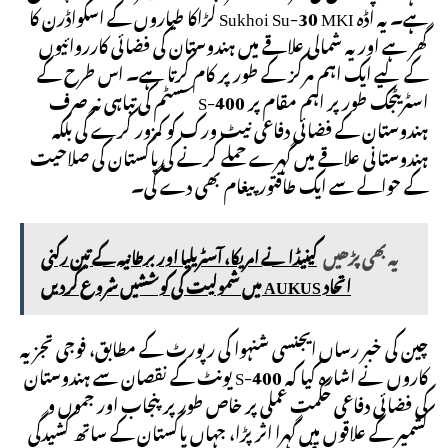
ہے۔ یہ اڈہ Sukhoi Su-30 MKI لڑاکا طیاروں کے اسکواڈرن کا
گھر ہے اور یہ شمالی علاقے میں ہندوستان کی فضائی کارروائیوں
کے لیے ایک اہم مرکز کے طور پر کام کرتا ہے۔ اس طرح کے
اسٹریٹجک طور پر اہم مقام پر S-400 سسٹم کی تباہی نہ صرف
ہندوستان کے فضائی دفاعی نیٹ ورک کو کمزور کرے گی بلکہ
ہندوستانی علاقے میں گہرے حملے کرنے کی پاکستان کی صلاحیت
کے حوالے سے ایک طاقتور پیغام بھی دے گی۔
یہ بھی پڑھیں
کینیڈا نے امریکا، آسٹریلیا اور برطانیہ کے تین رکنی
اتحاد AUKUS میں شمولیت کی کوششیں شروع کردیں
چین کی خبر رساں ایجنسی شنہوا کی رپورٹ کے مطابق، فوجی تجزیہ
کاروں نے اشارہ کیا کہ S-400 یونٹ کے نقصان سے ہندوستان
کی فضائی دفاعی حکمت عملی پر خاص طور پر پنجاب اور جموں و
کشمیر کے علاقوں میں گہرا اثر پڑا، جہاں پاکستان کے ساتھ کشیدگی