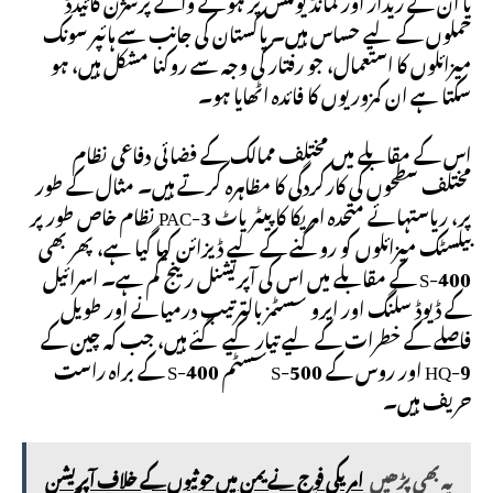
یا ان کے ریڈار اور کمانڈ یونٹس پر ہونے والے پرسژن گائیڈڈ
حملوں کے لیے حساس ہیں۔ پاکستان کی جانب سے ہائپر سونک
میزائلوں کا استعمال، جو رفتار کی وجہ سے روکنا مشکل ہیں، ہو
سکتا ہے ان کمزوریوں کا فائدہ اٹھایا ہو۔
اس کے مقابلے میں مختلف ممالک کے فضائی دفاعی نظام
مختلف سطحوں کی کارکردگی کا مظاہرہ کرتے ہیں۔ مثال کے طور
پر، ریاستہائے متحدہ امریکا کا پیٹریاٹ PAC-3 نظام خاص طور پر
بیلسٹک میزائلوں کو روکنے کے لیے ڈیزائن کیا گیا ہے، پھر بھی
S-400 کے مقابلے میں اس کی آپریشنل رینج کم ہے۔ اسرائیل
کے ڈیوڈ سلنگ اور ایرو سسٹمز بالترتیب درمیانے اور طویل
فاصلے کے خطرات کے لیے تیار کیے گئے ہیں، جب کہ چین کے
HQ-9 اور روس کے S-500 سسٹم S-400 کے براہ راست
حریف ہیں۔
یہ بھی پڑھیں
امریکی فوج نے یمن میں حوثیوں کے خلاف آپریشن