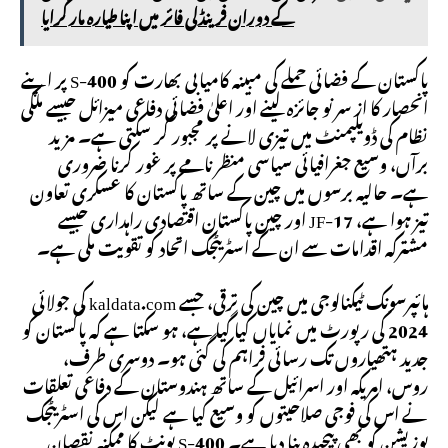
کے دوران فرینڈلی فائر میں ا پنا طیارہ مار گرایا
پاکستان کے فضائی حملے کی مبینہ کامیابی بھارت کو S-400 پر اپنے
انحصار کا از سر نو جائزہ لینے اور اعلیٰ فضائی دفاعی میزائل جیسے ملکی
نظام کی ڈویلپمنٹ میں تیزی لانے پر مجبور کر سکتی ہے۔ مزید
برآں، وسیع جغرافیائی سیاسی منظر نامے پر غور کرنا ضروری
ہے۔ حالیہ برسوں میں چین کے ساتھ پاکستان کا عسکری تعاون
تیز ہوا ہے، JF-17 اور چین پاکستان اقتصادی راہداری جیسے
مشترکہ اقدامات سے ان کے اسٹریٹجک اتحاد کو تقویت ملی ہے۔
ہائپرسونک ٹیکنالوجی میں چین کی ترقی، جسے kaldata.com کی جولائی
2024 کی رپورٹ میں نمایاں کیا گیا ہے، ہو سکتا ہے کہ پاکستان کو
جدید ہتھیاروں تک رسائی فراہم کی گئی ہو۔ دوسری طرف،
روس، امریکہ اور اسرائیل کے ساتھ ہندوستان کے دفاعی تعلقات
نے اس کی فوجی صلاحیتوں کو وسیع کیا ہے لیکن اس کی اسٹریٹجک
پوزیشن کو بھی پیچیدہ بنا دیا ہے۔ S-400 یونٹ کا ممکنہ نقصان