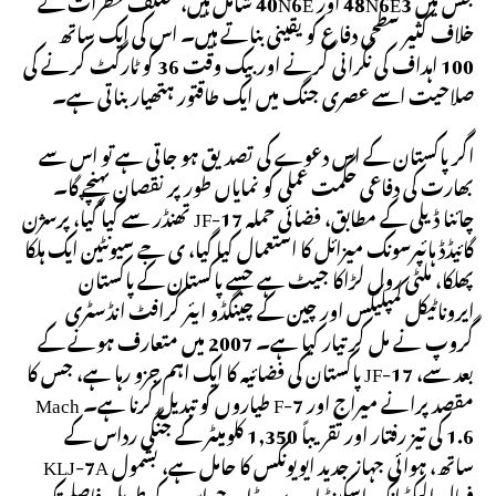
جس میں 48N6E3 اور 40N6E شامل ہیں، مختلف خطرات کے
خلاف کثیر سطحی دفاع کو یقینی بناتے ہیں۔ اس کی ایک ساتھ
100 اہداف کی نگرانی کرنے اور بیک وقت 36 کو ٹارگٹ کرنے کی
صلاحیت اسے عصری جنگ میں ایک طاقتور ہتھیار بناتی ہے۔
اگر پاکستان کے اس دعوے کی تصدیق ہو جاتی ہے تو اس سے
بھارت کی دفاعی حکمت عملی کو نمایاں طور پر نقصان پہنچے گا۔
چائنا ڈیلی کے مطابق، فضائی حملہ JF-17 تھنڈر سے کیا گیا، پرسژن
گائیڈڈ ہائپرسونک میزائل کا استعمال کیا گیا، ی جے سیونٹین ایک ہلکا
پھلکا، ملٹی رول لڑاکا جیٹ ہے جسے پاکستان کے پاکستان
ایروناٹیکل کمپلیکس اور چین کے چینگڈو ایئر کرافٹ انڈسٹری
گروپ نے مل کر تیار کیا ہے۔ 2007 میں متعارف ہونے کے
بعد سے، JF-17 پاکستان کی فضائیہ کا ایک اہم جزو رہا ہے، جس کا
مقصد پرانے میراج اور F-7 طیاروں کو تبدیل کرنا ہے۔ Mach
1.6 کی تیز رفتار اور تقریباً 1,350 کلومیٹر کے جنگی رداس کے
ساتھ، ہوائی جہاز جدید ایویونکس کا حامل ہے، بشمول KLJ-7A
فعال الیکٹرانک اسکینڈ ارے ریڈار، جو اس کے طویل فاصلے تک