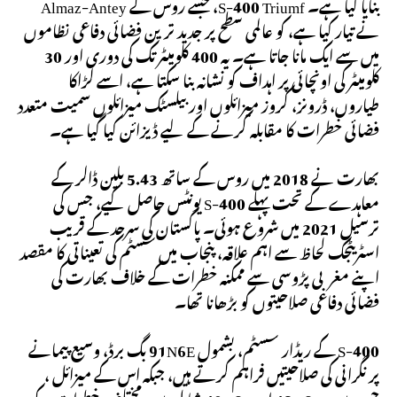
بنایا گیا ہے۔ S-400 Triumf، جسے روس کے Almaz-Antey
نے تیار کیا ہے، کو عالمی سطح پر جدید ترین فضائی دفاعی نظاموں
میں سے ایک مانا جاتا ہے۔ یہ 400 کلومیٹر تک کی دوری اور 30 ​​
کلومیٹر کی اونچائی پر اہداف کو نشانہ بنا سکتا ہے، اسے لڑاکا
طیاروں، ڈرونز، کروز میزائلوں اور بیلسٹک میزائلوں سمیت متعدد
فضائی خطرات کا مقابلہ کرنے کے لیے ڈیزائن کیا گیا ہے۔
بھارت نے 2018 میں روس کے ساتھ 5.43 بلین ڈالر کے
معاہدے کے تحت پہلے S-400 یونٹس حاصل کیے، جس کی
ترسیل 2021 میں شروع ہوئی۔ پاکستان کی سرحد کے قریب
اسٹریٹجک لحاظ سے اہم علاقہ، پنجاب میں سسٹم کی تعیناتی کا مقصد
اپنے مغربی پڑوسی سے ممکنہ خطرات کے خلاف بھارت کی
فضائی دفاعی صلاحیتوں کو بڑھانا تھا۔
S-400 کے ریڈار سسٹم، بشمول 91N6E بگ برڈ، وسیع پیمانے
پر نگرانی کی صلاحیتیں فراہم کرتے ہیں، جبکہ اس کے میزائل ،