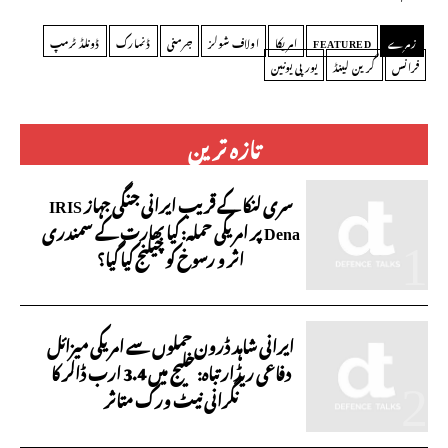
زمرے
FEATURED
امریکا
اولاف شولز
جرمنی
ڈنمارک
ڈونلڈ ٹرمپ
فرانس
گرین لینڈ
یورپی یونین
تازہ ترین
سری لنکا کے قریب ایرانی جنگی جہاز IRIS
Dena پر امریکی حملہ: کیا بھارت کے سمندری
اثر و رسوخ کو چیلنج کیا گیا؟
ایرانی شاہد ڈرون حملوں سے امریکی میزائل
دفاعی ریڈار تباہ: خلیج میں 3.4 ارب ڈالر کا
نگرانی نیٹ ورک متاثر