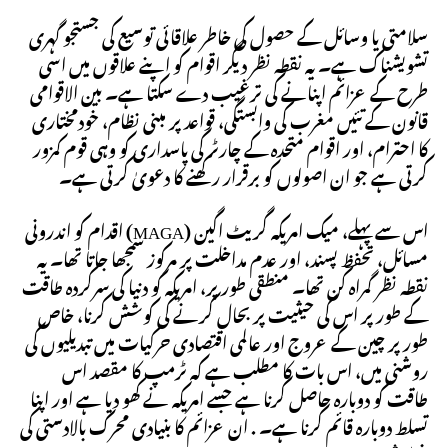
سلامتی یا وسائل کے حصول کی خاطر علاقائی توسیع کی جستجو گہری
تشویشناک ہے۔ یہ نقطہ نظر دیگر اقوام کو اپنے علاقوں میں اسی
طرح کے عزائم اپنانے کی ترغیب دے سکتا ہے۔ بین الاقوامی
قانون کے تئیں مغرب کی وابستگی، قواعد پر مبنی نظام، خودمختاری
کا احترام، اور اقوام متحدہ کے چارٹر کی پاسداری کو وہی قوم کمزور
کرتی ہے جو ان اصولوں کو برقرار رکھنے کا دعویٰ کرتی ہے۔
اس سے پہلے، میک امریکہ گریٹ اگین (MAGA) اقدام کو اندرونی
مسائل، تحفظ پسند، اور عدم مداخلت پر مرکوز سمجھا جاتا تھا۔ یہ
نقطہ نظر گمراہ کن تھا۔ منطقی طور پر، امریکہ کو دنیا کی سرکردہ طاقت
کے طور پر اس کی حیثیت پر بحال کرنے کی کوشش کرنا، خاص
طور پر چین کے عروج اور عالمی اقتصادی حرکیات میں تبدیلیوں کی
روشنی میں، اس بات کا مطلب ہے کہ ٹرمپ کا مقصد اس
طاقت کو دوبارہ حاصل کرنا ہے جسے امریکہ نے کھو دیا ہے اور اپنا
تسلط دوبارہ قائم کرنا ہے۔ . ان عزائم کا بنیادی محرک بالادستی کی