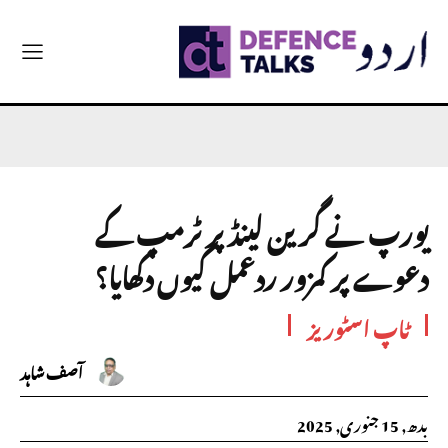
یورپ نے گرین لینڈ پر ٹرمپ کے
دعوے پر کمزور ردعمل کیوں دکھایا؟
ٹاپ اسٹوریز
آصف شاہد
بدھ, 15 جنوری, 2025