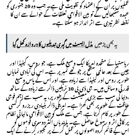
عملیوں پر ان کے اعتماد کو تقویت ملی ہے۔ جب وہ 20 جنوری کو
عہدہ سنبھالیں گے تو بین الاقوامی تعلقات کے حوالے سے ان کا
نقطہ نظر تیزی سے اثر انداز ہو سکتا ہے۔
یہ بھی پڑھیں
مڈل ایسٹ میں گہری تبدیلیوں کا دروازہ کھل گیا
ریاستہائے متحدہ امریکا ایک وسیع ملک ہے، جو روس، کینیڈا اور
چین کے بعد عالمی سطح پر چوتھے نمبر پر ہے۔ اس کی آبادی نمایاں
طور پر روس اور کینیڈا سے زیادہ ہے، اور اس کے پاس وسیع
قدرتی وسائل ہیں۔ جی ڈی پی 30 ٹریلین ڈالر سے زیادہ کے ساتھ
،دنیا کی سب سے بڑی معیشت کے طور پر، یہ سب سے اہم فوجی
طاقت کے طور پر بھی کھڑا ہے۔ امریکی ڈالر بنیادی ریزرو کرنسی
کے طور پر کام کرتا ہے، جس سے ملک کو بین الاقوامی مالیاتی نظام
پر کافی اثر و رسوخ حاصل ہے۔ پابندیاں اکثر دوسری قوموں کو
اس کے قائم کردہ اصولوں پر عمل کرنے پر مجبور کرنے کے ایک