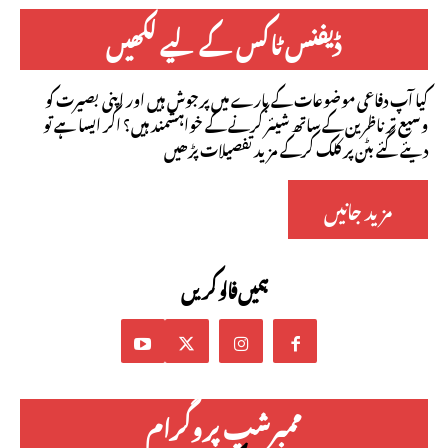
ڈیفنس ٹاکس کے لیے لکھیں
کیا آپ دفاعی موضوعات کے بارے میں پرجوش ہیں اور اپنی بصیرت کو
وسیع تر ناظرین کے ساتھ شیئر کرنے کے خواہشمند ہیں؟ اگر ایسا ہے تو
دیئے گئے بٹن پر کلک کرکے مزید تفصیلات پڑھیں
مزید جانیں
ہمیں فالو کریں
ممبرشپ پروگرام