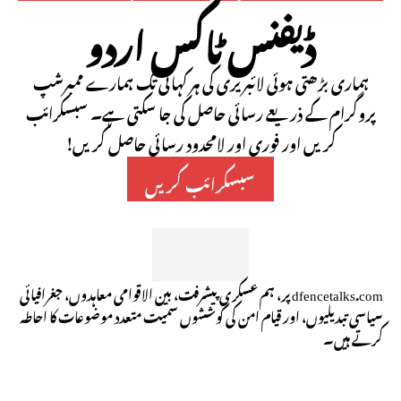
ڈیفنس ٹاکس اردو
ہماری بڑھتی ہوئی لائبریری کی ہر کہانی تک ہمارے ممبرشپ
پروگرام کے ذریعے رسائی حاصل کی جا سکتی ہے۔ سبسکرائب
کریں اور فوری اور لامحدود رسائی حاصل کریں!
سبسکرائب کریں
dfencetalks.com پر، ہم عسکری پیشرفت، بین الاقوامی معاہدوں، جغرافیائی
سیاسی تبدیلیوں، اور قیام امن کی کوششوں سمیت متعدد موضوعات کا احاطہ
کرتے ہیں۔