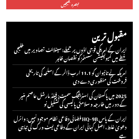
مقبول ترین
ایران کے امریکی فوجی اڈوں پر حملے: سیٹلائٹ تصاویر میں خلیجی
خطے میں کمیونیکیشن سسٹمز کو نقصان ظاہر
امریکہ نے تائیوان کو 11.1 ارب ڈالر کے اسلحہ کی تاریخی
فروخت کی منظوری دے دی
2025 میں پاکستان کی اسٹریٹجک سمت: فیلڈ مارشل عاصم منیر
کے دور میں خارجہ و سلامتی پالیسی کی تشکیل نو
ایران کے پاس HQ-9B فضائی دفاعی نظام موجود نہیں: وائرل
دعویٰ غلط، اصل کہانی ایران کے دفاعی نیٹ ورک کی تباہی
ہے