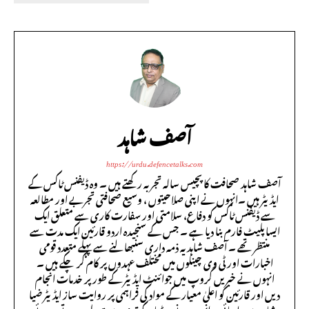
آصف شاہد
https://urdu.defencetalks.com
آصف شاہد صحافت کا پچیس سالہ تجربہ رکھتے ہیں ۔ وہ ڈیفنس ٹاکس کے
ایڈیٹر ہیں ۔انہوں نے اپنی صلاحیتوں ، وسیع صحافتی تجربے اور مطالعہ
سے ڈیفنس ٹاکس کو دفاع، سلامتی اور سفارت کاری سے متعلق ایک
ایسا پلیٹ فارم بنا دیا ہے ۔ جس کے سنجیدہ اردو قارئین ایک مدت سے
منتظر تھے ۔ آصف شاہد یہ ذمہ داری سنبھالنے سے پہلے متعدد قومی
اخبارات اور ٹی وی چینلوں میں مختلف عہدوں پر کام کر چکے ہیں ۔
انہوں نے خبریں گروپ میں جوائنٹ ایڈیٹر کے طور پر خدمات انجام
دیں اور قارئین کو اعلیٰ معیار کے مواد کی فراہمی پر روایت ساز ایڈیٹر ضیا
شاہد سے داد پائی۔ انہوں نے میڈیا کے تیزی سے تبدیل ہوتے ہوئے