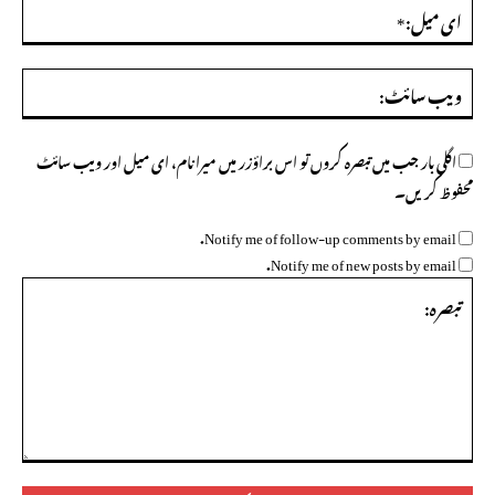
ای
میل
ویب
سائ
اگلی بار جب میں تبصرہ کروں تو اس براؤزر میں میرا نام، ای میل اور ویب سائٹ
محفوظ کریں۔
Notify me of follow-up comments by email.
Notify me of new posts by email.
تبصرہ: