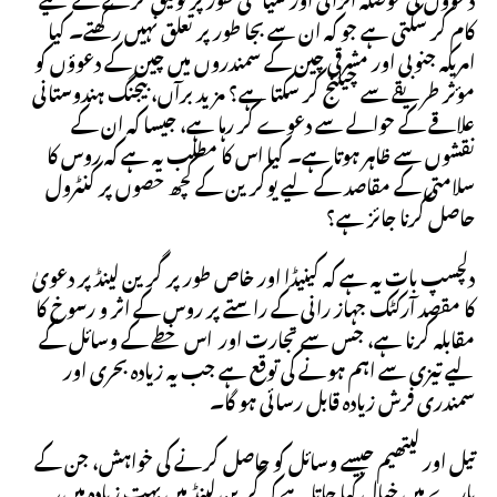
کام کر سکتی ہے جو کہ ان سے بجا طور پر تعلق نہیں رکھتے۔ کیا
امریکہ جنوبی اور مشرقی چین کے سمندروں میں چین کے دعوؤں کو
مؤثر طریقے سے چیلنج کر سکتا ہے؟ مزید برآں، بیجنگ ہندوستانی
علاقے کے حوالے سے دعوے کر رہا ہے، جیسا کہ ان کے
نقشوں سے ظاہر ہوتا ہے۔ کیا اس کا مطلب یہ ہے کہ روس کا
سلامتی کے مقاصد کے لیے یوکرین کے کچھ حصوں پر کنٹرول
حاصل کرنا جائز ہے؟
دلچسپ بات یہ ہے کہ کینیڈا اور خاص طور پر گرین لینڈ پر دعویٰ
کا مقصد آرکٹک جہاز رانی کے راستے پر روس کے اثر و رسوخ کا
مقابلہ کرنا ہے، جس سے تجارت اور اس خطے کے وسائل کے
لیے تیزی سے اہم ہونے کی توقع ہے جب یہ زیادہ بحری اور
سمندری فرش زیادہ قابل رسائی ہو گا۔
تیل اور لیتھیم جیسے وسائل کو حاصل کرنے کی خواہش، جن کے
بارے میں خیال کیا جاتا ہے کہ گرین لینڈ میں بہت زیادہ ہیں،