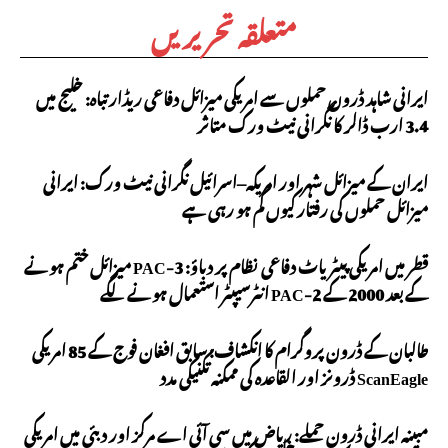
متعلقہ تحریریں
ایرانی شاہد ڈرون حملوں سے امریکی میزائل دفاعی ریڈار تباہ: خلیج میں
3.4 ارب ڈالر کا نگرانی نیٹ ورک متاثر
ایران کے میزائل شہر اور امریکہ–اسرائیل نگرانی نیٹ ورک: ایرانی
میزائل حملوں کی رفتار کیوں کم ہو رہی ہے
قطر میں امریکی پیٹریاٹ دفاعی نظام پر دباؤ: PAC-3 میزائل ختم ہونے
کے بعد 2000 کے PAC-2 انٹرسیپٹر استعمال ہونے لگے
طالبان کے ڈرون پروگرام کا انکشاف: سابق افغان فوج کے 85 امریکی
ScanEagle ڈرونز اور القاعدہ کی ممکنہ تکنیکی مدد
مبینہ ایرانی ڈرون حملے: ریاض میں سی آئی اے مرکز اور دبئی میں امریکی