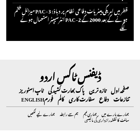
قطر میں امریکی پیٹریاٹ دفاعی نظام پر دباؤ: PAC-3 میزائل ختم
ہونے کے بعد 2000 کے PAC-2 انٹرسیپٹر استعمال ہونے
لگے
ڈیفنس ٹاکس اردو
صفحہ اول
تازہ ترین
پاک بھارت کشیدگی
ٹاپ اسٹوریز
تنازعات
دفاع
سفارت کاری
کالم
فورم
ENGLISH
ہمارے بارے میں
ہماری ٹیم
ہم سے رابطہ
ہمارے لیے لکھیں
سائٹ کا نقشہ
رازداری کی پالیسی