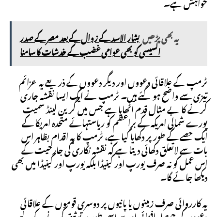
خواہش ہے۔
یہ بھی پڑھیں
بشار الاسد کے زوال کے بعد مصر کے صدر
السیسی کو بھی عوامی غضب کے خدشات کا سامنا
ٹرمپ کے علاقائی دعووں اور دیگر دعووں کے ذریعے یہ عزائم
تیزی سے واضح ہو گئے ہیں۔ ٹرمپ نے ایک ایسا نقشہ جاری
کرنے کا بے مثال قدم اٹھایا ہے جس میں گرین لینڈ سمیت
پورے شمالی امریکہ کے براعظم کو ریاستہائے متحدہ امریکا کے
ایک حصے کے طور پر دکھایا گیا ہے، ٹرمپ کا یہ اقدام بظاہر اس
بات سے لاتعلق دکھائی دیتا ہے کہ نقشہ نگاری کی جارحیت کے
اس عمل کو نہ صرف یورپ اور کینیڈا بلکہ یورپ اور کینیڈا میں بھی
دیکھا جائے گا۔
یہ کارروائی صرف زمینوں یا پانیوں پر دوسری قوموں کے علاقائی
دعووں کی حوصلہ افزائی اور سیاسی طور پر توثیق کرنے کے لیے