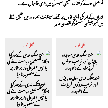
قونصل خانے کو نشانہ، خلیجی سکیورٹی میں بڑی خامیاں بے...
ایران کے امریکی فوجی اڈوں پر حملے: سیٹلائٹ تصاویر میں خلیجی خطے
میں کمیونیکیشن سسٹمز کو نقصان ظاہر
اگلی تحریر
پچھلی تحریر
غزہ جنگ بندی معاہدہ، بائیڈن
اور ٹرمپ دونوں کریڈٹ
غزہ جنگ بندی کے بعد کیا
کے دعویدار
ہوگا؟ فلسطینی ریاست بنے گی
یا نہیں؟ امریکی وزیر خارجہ
نے منصوبہ بتا دیا