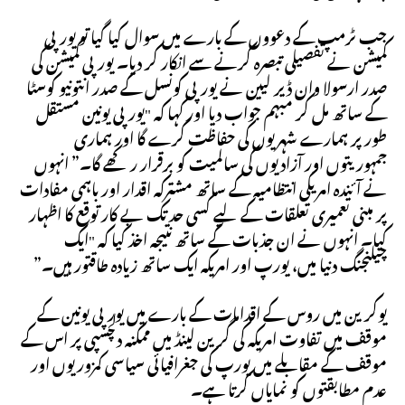
جب ٹرمپ کے دعووں کے بارے میں سوال کیا گیا تو یورپی
کمیشن نے تفصیلی تبصرہ کرنے سے انکار کر دیا۔ یورپی کمیشن کی
صدر ارسولا وان ڈیر لیین نے یورپی کونسل کے صدر انتونیو کوسٹا
کے ساتھ مل کر مبہم جواب دیا اور کہا کہ "یورپی یونین مستقل
طور پر ہمارے شہریوں کی حفاظت کرے گا اور ہماری
جمہوریتوں اور آزادیوں کی سالمیت کو برقرار رکھے گا۔” انہوں
نے آئندہ امریکی انتظامیہ کے ساتھ مشترکہ اقدار اور باہمی مفادات
پر مبنی تعمیری تعلقات کے لیے کسی حد تک بے کار توقع کا اظہار
کیا۔ انہوں نے ان جذبات کے ساتھ نتیجہ اخذ کیا کہ "ایک
چیلنجنگ دنیا میں، یورپ اور امریکہ ایک ساتھ زیادہ طاقتور ہیں۔”
یوکرین میں روس کے اقدامات کے بارے میں یورپی یونین کے
موقف میں تفاوت امریکہ کی گرین لینڈ میں ممکنہ دلچسپی پر اس کے
موقف کے مقابلے میں یورپ کی جغرافیائی سیاسی کمزوریوں اور
عدم مطابقتوں کو نمایاں کرتا ہے۔