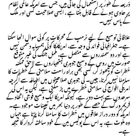
ذریعہ کے طور پر استعمال کی جاتی ہیں، جس سے امریکہ عالمی نظام
پر حاوی ہونے کے قابل بنتا ہے ، ایسی صلاحیت کسی اور ملک
کے پاس نہیں۔
علاقائی توسیع کے لیے ٹرمپ کے محرکات پر کوئی سوال اٹھا سکتا
ہے۔ جغرافیائی فوائد کی وجہ سے، امریکا کا کوئی ہمسایہ دشمن نہیں
ہے اور دو سمندروں سے متصل ہے، مکمل جنگ کی غیر متوقع
صورت میں روس کے وسیع جوہری ہتھیاروں سے لاحق ممکنہ
خطرات کو چھوڑ کر، کسی بھی براہ راست سلامتی کے خطرات کا
سامنا نہیں کرتا، چین۔ کی جوہری صلاحیتوں میں اضافہ سے اگرچہ
امریکی افواج کی سلامتی خطرے میں پڑ سکتی ہے، لیکن یہ اس کی
سرحدوں سے بہت دور ہے، کیونکہ امریکا ایک وسیع فوجی اتحاد کے
فریم ورک کے حصے کے طور پر دنیا بھر میں تعینات موجود ہے۔
امریکہ کو دور دراز علاقوں میں خطرات کا سامنا کرنا پڑتا ہے جہاں
وہ ملوث ہے، یہ اس کے پولیس مین کے خود ساختہ کردار کا نتیجہ
ہے۔