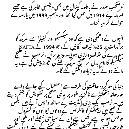
نومنتخب صدر نے پانامہ کینال میں بھی دلچسپی ظاہر کی ہے جسے
امریکہ نے 1914 میں مکمل کیا تھا اور دسمبر 1999 میں پانامہ کے
حوالے کر دیا تھا۔
انہوں نے دھمکی دی ہے کہ وہ میکسیکو اور کینیڈا سے امریکہ کو
برآمدات پر 25% ٹیرف لگائیں گے، جو 1994 کے NAFTA
معاہدے کی خلاف ورزی ہوگی۔ مزید برآں، ٹرمپ نے خلیج
میکسیکو کا نام بدل کر خلیج امریکہ رکھنے کی تجویز پیش کی ہے، یہ
مانتے ہوئے کہ یہ زیادہ دلکش لگے گا۔
دنیا کی سرکردہ طاقت کی طرف سے استعمال کیے جانے والے
جارحانہ ہتھکنڈے ناگزیر طور پر عالمی سطح پر تشویش کو جنم دیتے
ہیں۔ ٹرمپ ایک بڑی اکثریت کے ساتھ واپس آئے ہیں، جس
کے نتیجے میں ریپبلکنز کو کانگریس کے دونوں ایوانوں کا کنٹرول
حاصل ہو گیا ہے، جس سے ان کے سیاسی فیصلے اور ملکی اور
خارجہ پالیسی کے مختلف چیلنجوں سے نمٹنے کے لیے ان کی حکمت