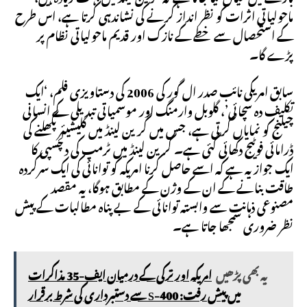
ماحولیاتی اثرات کو نظر انداز کرنے کی نشاندہی کرتا ہے، اس طرح
کے استحصال سے خطے کے نازک اور قدیم ماحولیاتی نظام پر
پڑے گا۔
سابق امریکی نائب صدر ال گور کی 2006 کی دستاویزی فلم، ‘ایک
تکلیف دہ سچائی’، گلوبل وارمنگ اور موسمیاتی تبدیلی کے انسانی
چیلنج کو نمایاں کرتی ہے، جس میں گرین لینڈ میں گلیشیئر پگھلنے کی
ڈرامائی فوٹیج دکھائی گئی ہے۔ گرین لینڈ میں ٹرمپ کی دلچسپی کا
ایک جواز یہ ہے کہ اسے حاصل کرنا امریکہ کو توانائی کی ایک سرکردہ
طاقت بنانے کے ان کے وژن کے مطابق ہوگا، یہ مقصد
مصنوعی ذہانت سے وابستہ توانائی کے بے پناہ مطالبات کے پیش
نظر ضروری سمجھا جاتا ہے۔
یہ بھی پڑھیں
امریکہ اور ترکی کے درمیان ایف-35 مذاکرات
میں پیش رفت: S-400 سے دستبرداری کی شرط برقرار