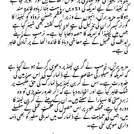
کہ کینیڈا کے لیے امریکہ کی 51 ویں ریاست بننا زیادہ فائدہ مند
ہوگا۔ مزید برآں، انہوں نے وزیر اعظم جسٹن ٹروڈو کو کینیڈا کا
گورنر کہہ کر ان کی تذلیل کی ہے اور ایک نقشہ بھی شیئر کیا ہے
جس میں کینیڈا کو امریکہ کا حصہ دکھایا گیا ہے۔ ٹرمپ نے اپنے
اہداف کی تکمیل کے لیے معاشی دباؤ کا فائدہ اٹھانے پر آمادگی ظاہر
کی ہے۔
مزید برآں، ٹرمپ نے گرین لینڈ پر دعویٰ کرتے ہوئے کہا ہے
کہ امریکہ کو سیکورٹی مقاصد کے لیے ڈنمارک کی اس سرزمین کی
ضرورت ہے۔ اس نے گرین لینڈ پر ڈنمارک کی حق ملکیت پر
شک ظاہر کیا ہے اور اشارہ دیا ہے کہ اگر ضرورت پڑی تو وہ
زبردستی کا سہارا لے سکتے ہیں۔ ان کے بیٹے نے گرین لینڈ کا
دورہ کیا ہے، ممکنہ طور پر اس حصول کی حکمت عملی کے سلسلے
میں، جس کی حمایت کے لیے ڈنمارک میں امریکی سفیر کو بھی ذمہ
داری سونپی گئی ہے۔