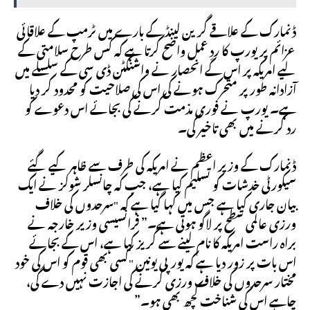
ڈنمارک کے علاقے گرین لینڈ کے بارے میں ٹرمپ کے علاقائی
عزائم پر یورپ کا ردِ عمل واضح کرتا ہے کہ کس طرح سلامتی کے
لیے امریکہ پر اس کے انحصار نے واشنگٹن ڈی سی کے سلسلے میں
آزادانہ طور پر متحرک ہونے کی اس کی صلاحیت کو محدود کر دیا
ہے۔ یورپ نے فوری مذمت کرنے کی بجائے اس دعوے کو
رد کرنے میں بھی تاخیر کی۔
ڈنمارک کے وزیر اعظم نے امریکہ کی طرف سے ظاہر کیے گئے
سیکورٹی خدشات کو تسلیم کیا ہے، جب کہ چانسلر شولز نے ایک
بیان جاری کیا ہے جس میں کہا گیا ہے کہ "سرحدوں کی خلاف
ورزی عالمی سطح پر لاگو ہوتی ہے۔” فرانسیسی وزیر خارجہ نے
براہ راست امریکہ کا نام لینے سے گریز کیا ہے، اس کے بجائے
اس بات پر زور دیا ہے کہ یورپی یونین "کسی بھی قوم کو اس کی خود
مختار سرحدوں کی خلاف ورزی کرنے کی اجازت نہیں دے گی،
چاہے اس کی شناخت کچھ بھی ہو۔”