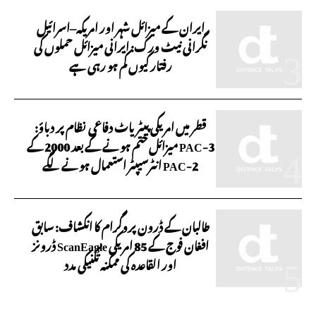
ایران کے میزائل شہر اور امریکہ–اسرائیل
نگرانی نیٹ ورک: ایرانی میزائل حملوں کی
رفتار کیوں کم ہو رہی ہے
قطر میں امریکی پیٹریاٹ دفاعی نظام پر دباؤ:
PAC-3 میزائل ختم ہونے کے بعد 2000 کے
PAC-2 انٹرسیپٹر استعمال ہونے لگے
طالبان کے ڈرون پروگرام کا انکشاف: سابق
افغان فوج کے 85 امریکی ScanEagle ڈرونز
اور القاعدہ کی ممکنہ تکنیکی مدد