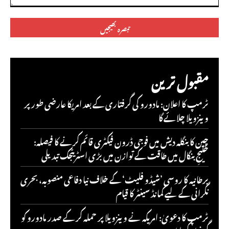
تبصرہ:
مقبول ترین
ٹرمپ کا اعلان: مادورو کی گرفتاری کے بعد امریکا عارضی طور پر
وینزویلا چلائے گا
چین کا بنگلہ دیش میں فوجی ڈرون فیکٹری قائم کرنے کا فیصلہ:
خلیجِ بنگال میں طاقت کے توازن میں بڑی اسٹریٹجک تبدیلی
برطانیہ کا روسی ’شیڈو فلیٹ‘ کے خلاف نیا دفاعی منصوبہ، بحری
نگرانی کے لیے کمانڈ سینٹر کا قیام
ٹرمپ کا دعویٰ: امریکہ نے وینزویلا پر حملہ کر کے صدر مادورو کو