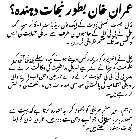
عمران خان بطور نجات دہندہ؟
مڈل ایسٹ انسٹی ٹیوٹ کے ایک نان ریذیڈنٹ اسکالر سید محمد
علی نے پی ٹی آئی کے حامیوں کی طرف سے امریکی حمایت کی اپیل
کو کسی حد تک ستم ظریفی قرار دیا۔
علی نے الجزیرہ کو ریمارکس دیتے ہوئے کہا، "پہلے پی ٹی آئی کی
حکومت کو ہٹانے کے لیے امریکی مداخلت کی وکالت کرنے کے
بعد، پی ٹی آئی کی حمایت کرنے والے تارکین وطن اب آنے والی
امریکی انتظامیہ کی پاکستانی سیاسی معاملات میں مداخلت کی کوشش
کر رہے ہیں۔”
"تاہم، اس ستم ظریفی کو چھوڑ کر، یہ اشارہ کرتا ہے کہ بہت سے
سمندر پار پاکستانی، جو اپنے وطن سے دور ہیں، عمران خان کو اپنا
نجات دہندہ سمجھتے ہیں۔”