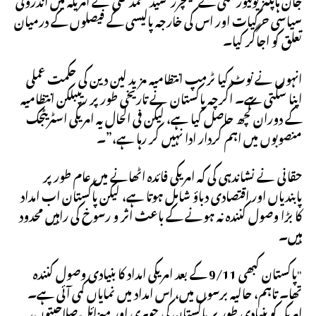
سیاسی حرکیات اور اس کی خارجہ پالیسی کے فیصلوں کے درمیان
تعلق کو اجاگر کیا۔
انہوں نے نوٹ کیا ٹرمپ انتظامیہ مزید لین دین کی حکمت عملی
اپنا سکتی ہے۔ اگرچہ پاکستان نے تاریخی طور پر ریپبلکن انتظامیہ
کے دوران کچھ حاصل کیا ہے، لیکن فی الحال یہ امریکی اسٹریٹجک
منصوبوں میں اہم کردار ادا نہیں کر رہا ہے،”۔
حقانی نے نشاندہی کی کہ امریکی فائدہ اٹھانے میں عام طور پر
پابندیاں اور اقتصادی دباؤ شامل ہوتا ہے، لیکن پاکستان اب امداد
کا بڑا وصول کنندہ نہ ہونے کے باعث اثر و رسوخ کی راہیں محدود
ہیں۔
"پاکستان کبھی 9/11 کے بعد امریکی امداد کا بنیادی وصول کنندہ
تھا۔ تاہم، حالیہ برسوں میں، اس امداد میں نمایاں کمی آئی ہے۔
امریکہ کو بنیادی طور پر پاکستان کی جوہری اور میزائل صلاحیتوں،