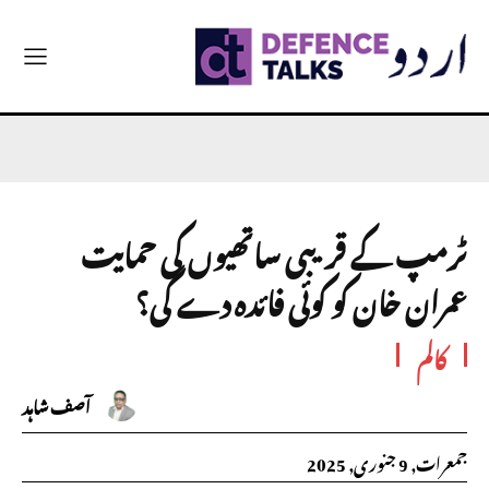
ٹرمپ کے قریبی ساتھیوں کی حمایت
عمران خان کو کوئی فائدہ دے گی؟
کالم
آصف شاہد
جمعرات, 9 جنوری, 2025