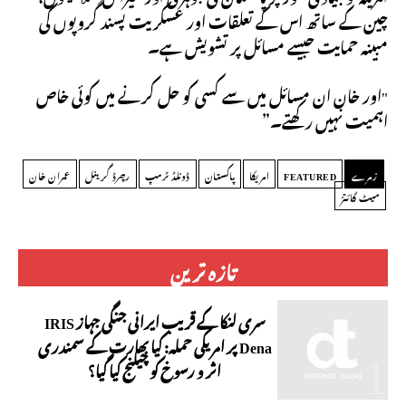
چین کے ساتھ اس کے تعلقات اور عسکریت پسند گروپوں کی
مبینہ حمایت جیسے مسائل پر تشویش ہے۔
"اور خان ان مسائل میں سے کسی کو حل کرنے میں کوئی خاص
اہمیت نہیں رکھتے۔”
زمرے
FEATURED
امریکا
پاکستان
ڈونلڈ ٹرمپ
رچرڈ گرینل
عمران خان
میٹ گائتز
تازہ ترین
سری لنکا کے قریب ایرانی جنگی جہاز IRIS
Dena پر امریکی حملہ: کیا بھارت کے سمندری
اثر و رسوخ کو چیلنج کیا گیا؟