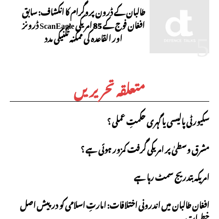
طالبان کے ڈرون پروگرام کا انکشاف: سابق
افغان فوج کے 85 امریکی ScanEagle ڈرونز
اور القاعدہ کی ممکنہ تکنیکی مدد
متعلقہ تحریریں
سکیورٹی پالیسی یا گہری حکمتِ عملی ؟
مشرق وسطیٰ پر امریکی گرفت کمزور ہوئی ہے ؟
امریکہ بتدریج سمٹ رہا ہے
افغان طالبان میں اندرونی اختلافات: امارتِ اسلامی کو درپیش اصل
خطرات