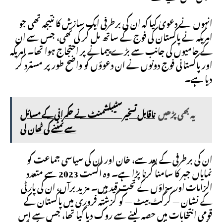
انہوں نے دعویٰ کیا کہ ان کی برطرفی ایک سازش کا نتیجہ تھی جو
امریکہ نے پاکستان کی فوج کے ساتھ مل کر کی تھی، جس سے ان
کے حامیوں کی جانب سے بڑے پیمانے پر احتجاج ہوا تھا۔ امریکہ
اور پاکستانی فوج دونوں نے ان دعوؤں کو واضح طور پر مسترد کر
دیا ہے۔
یہ بھی پڑھیں
ناقابل تسخیر سٹیبلشمنٹ نے حکمرانی کے مسائل
سے نمٹنے کی ٹھان لی
ان کی برطرفی کے بعد سے، خان اور ان کی سیاسی جماعت کو
نمایاں جبر کا سامنا کرنا پڑا ہے۔ وہ اگست 2023 سے متعدد
الزامات اور سزاؤں کے تحت قید ہیں۔ مزید برآں، ان کی پارٹی
کے نشان — کرکٹ بیٹ — کو گزشتہ فروری میں پاکستان کے
قومی انتخابات میں حصہ لینے سے روک دیا گیا تھا، جس سے اس