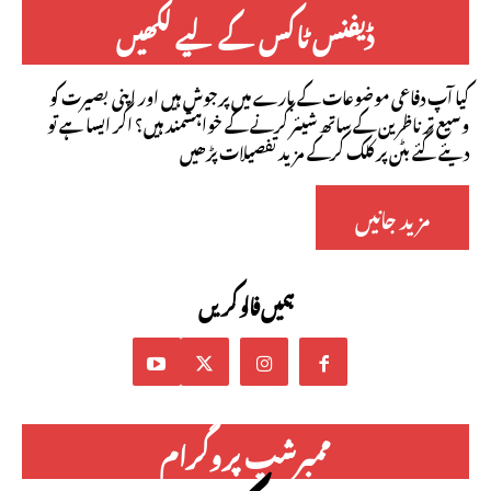
ڈیفنس ٹاکس کے لیے لکھیں
کیا آپ دفاعی موضوعات کے بارے میں پرجوش ہیں اور اپنی بصیرت کو
وسیع تر ناظرین کے ساتھ شیئر کرنے کے خواہشمند ہیں؟ اگر ایسا ہے تو
دیئے گئے بٹن پر کلک کرکے مزید تفصیلات پڑھیں
مزید جانیں
ہمیں فالو کریں
ممبرشپ پروگرام