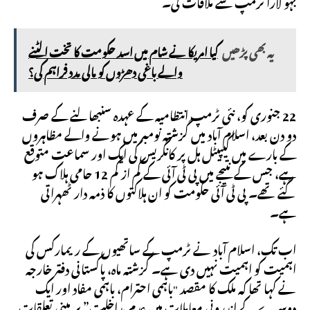
بہو لارا ٹرمپ سے ملاقات کی۔
یہ بھی پڑھیں
کیا امریکا نے شام میں اسد حکومت کا تخت الٹنے
والے باغی دھڑوں کو مالی مدد فراہم کی؟
22 جنوری کو، نئی ٹرمپ انتظامیہ کے عہدہ سنبھالنے کے صرف
دو دن بعد، اسلام آباد میں گزشتہ نومبر میں ہونے والے مظاہروں
کے بارے میں کیپیٹل ہل پر کانگریس کی ایک اور سماعت متوقع
ہے، جس کے نتیجے میں پی ٹی آئی کے کم از کم 12 حامی ہلاک ہو
گئے تھے۔ پی ٹی آئی حکومت کو ان ہلاکتوں کا ذمہ دار ٹھہراتی
ہے۔
اب تک، اسلام آباد نے ٹرمپ کے ساتھیوں کے ریمارکس کی
اہمیت کو اہمیت نہیں دی ہے۔ گزشتہ ماہ، پاکستانی دفتر خارجہ
نے کہا تھا کہ ملک کا مقصد "باہمی احترام، باہمی مفاد اور ایک
دوسرے کے اندرونی معاملات میں عدم مداخلت” پر مبنی تعلقات