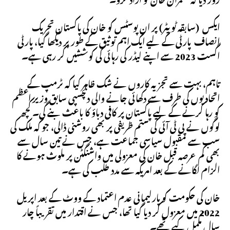
ایکس (سابقہ ​​ٹویٹر) پر ان پوسٹس کو خان ​​کی پاکستان تحریک
انصاف پارٹی کے لیے ایک اہم توثیق کے طور پر دیکھا گیا، پارٹی
اگست 2023 سے اپنے لیڈر کی رہائی کی کوششیں کر رہی ہے۔
تاہم، بہت سے تجزیہ کاروں نے شک ظاہر کیا کہ ٹرمپ کے
اتحادیوں کی طرف سے دکھائی جانے والی دلچسپی سابق وزیر اعظم
کو رہا کرنے کے لیے پاکستان پر کافی دباؤ کا باعث بنے گی۔ کچھ
لوگوں نے پی ٹی آئی کی ستم ظریفی پر بھی روشنی ڈالی، جو کہ ملک کی
سب سے مقبول سیاسی جماعت ہے، جس نے تین سال سے
بھی کم عرصہ قبل خان کی معزولی میں واشنگٹن پر ملوث ہونے کا
الزام لگانے کے بعد امریکہ سے مدد طلب کی ہے۔
خان کی حکومت کو پارلیمانی عدم اعتماد کے ووٹ کے بعد اپریل
2022 میں معزول کر دیا گیا تھا، جس نے اقتدار میں تقریباً چار
سال مکمل کیے تھے۔