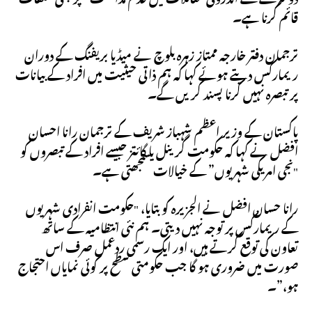
قائم کرنا ہے۔
ترجمان دفتر خارجہ ممتاز زہرہ بلوچ نے میڈیا بریفنگ کے دوران
ریمارکس دیتے ہوئے کہا کہ ہم ذاتی حیثیت میں افراد کے بیانات
پر تبصرہ نہیں کرنا پسند کریں گے۔
پاکستان کے وزیر اعظم شہباز شریف کے ترجمان رانا احسان
افضل نے کہا کہ حکومت گرینل یا گائتز جیسے افراد کے تبصروں کو
"نجی امریکی شہریوں” کے خیالات سمجھتی ہے۔
رانا حسان افضل نے الجزیرہ کو بتایا، "حکومت انفرادی شہریوں
کے ریمارکس پر توجہ نہیں دیتی۔ ہم نئی انتظامیہ کے ساتھ
تعاون کی توقع کرتے ہیں، اور ایک رسمی ردعمل صرف اس
صورت میں ضروری ہو گا جب حکومتی سطح پر کوئی نمایاں احتجاج
ہو،”۔