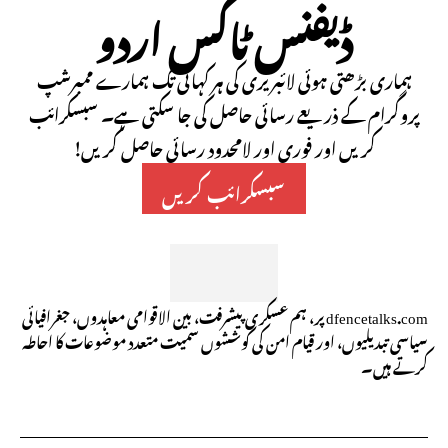
ڈیفنس ٹاکس اردو
ہماری بڑھتی ہوئی لائبریری کی ہر کہانی تک ہمارے ممبرشپ
پروگرام کے ذریعے رسائی حاصل کی جا سکتی ہے۔ سبسکرائب
کریں اور فوری اور لامحدود رسائی حاصل کریں!
سبسکرائب کریں
dfencetalks.com پر، ہم عسکری پیشرفت، بین الاقوامی معاہدوں، جغرافیائی
سیاسی تبدیلیوں، اور قیام امن کی کوششوں سمیت متعدد موضوعات کا احاطہ
کرتے ہیں۔