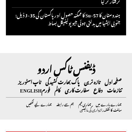
گرفتار کر لیا
ہندوستان کا Su-57 کا ممکنہ حصول اور پاکستان کی J-35 ڈیل:
جنوبی ایشیا میں بدلتی ہوئی جیو پولیٹیکل بساط
ڈیفنس ٹاکس اردو
صفحہ اول
تازہ ترین
پاک بھارت کشیدگی
ٹاپ اسٹوریز
تنازعات
دفاع
سفارت کاری
کالم
فورم
ENGLISH
ہمارے بارے میں
ہماری ٹیم
ہم سے رابطہ
ہمارے لیے لکھیں
سائٹ کا نقشہ
رازداری کی پالیسی