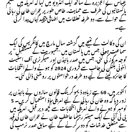
عباس نے الجزیرہ کے ساتھ ایک انٹرویو میں کہا کہ امریکہ میں مقیم
پاکستانیوں کی طرف سے حمایت، خاص طور پر عمران خان کی رہائی
کے حوالے سے، دو طرفہ تعلقات میں اضافی پیچیدگیاں پیدا کرتی
ہے۔
ان کی وکالت کے نتیجے میں گزشتہ سال مارچ میں کانگریس کی ایک
سماعت ہوئی جس میں پاکستان میں "جمہوریت کے مستقبل” پر
توجہ مرکوز کی گئی، جس میں صدر بائیڈن اور سیکرٹری آف اسٹیٹ
انٹونی بلنکن کی جانب سے فروری 2024 کو ہونے والے انتخابات
کا جائزہ لینے کے لیے دو طرفہ درخواستوں پر روشنی ڈالی گئی۔
اکتوبر میں، 60 سے زیادہ ڈیموکریٹک قانون سازوں نے بائیڈن پر
زور دیا کہ وہ خان کی رہائی کے لیے امریکی باؤ استعمال کریں۔ 5
نومبر کو ہونے والے امریکی انتخابات سے کچھ دیر قبل، امریکہ میں
پی ٹی آئی کے ایک سینئر رہنما عاطف خان نے عمران خان کی قید
سے متعلق خدشات کو دور کرنے کے لیے سابق صدر ٹرمپ کی