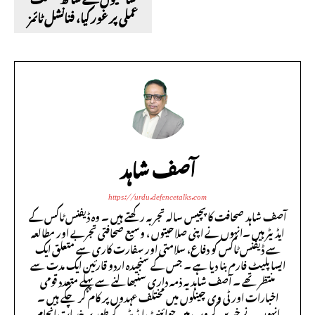
عملی پر غور کیا، فنانشل ٹائمز
آصف شاہد
https://urdu.defencetalks.com
آصف شاہد صحافت کا پچیس سالہ تجربہ رکھتے ہیں ۔ وہ ڈیفنس ٹاکس کے
ایڈیٹر ہیں ۔انہوں نے اپنی صلاحیتوں ، وسیع صحافتی تجربے اور مطالعہ
سے ڈیفنس ٹاکس کو دفاع، سلامتی اور سفارت کاری سے متعلق ایک
ایسا پلیٹ فارم بنا دیا ہے ۔ جس کے سنجیدہ اردو قارئین ایک مدت سے
منتظر تھے ۔ آصف شاہد یہ ذمہ داری سنبھالنے سے پہلے متعدد قومی
اخبارات اور ٹی وی چینلوں میں مختلف عہدوں پر کام کر چکے ہیں ۔
انہوں نے خبریں گروپ میں جوائنٹ ایڈیٹر کے طور پر خدمات انجام