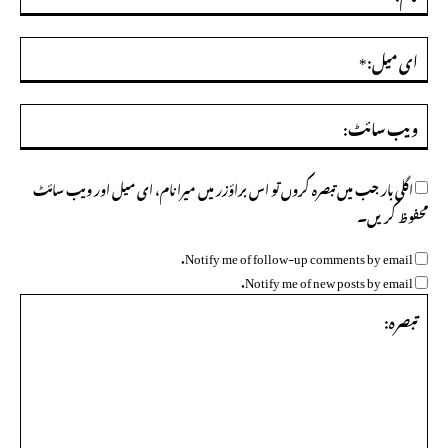
ای
میل
ویب
سائ
اگلی بار جب میں تبصرہ کروں تو اس براؤزر میں میرا نام، ای میل اور ویب سائٹ
محفوظ کریں۔
Notify me of follow-up comments by email.
Notify me of new posts by email.