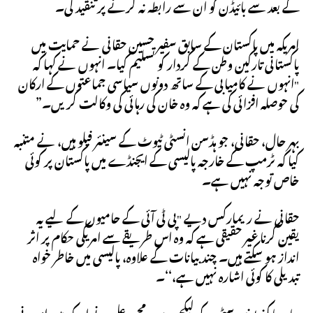
کے بعد سے بائیڈن کو ان سے رابطہ نہ کرنے پر تنقید کی۔
امریکہ میں پاکستان کے سابق سفیر حسین حقانی نے حمایت میں
پاکستانی تارکین وطن کے کردار کو تسلیم کیا۔ انہوں نے کہا کہ
"انہوں نے کامیابی کے ساتھ دونوں سیاسی جماعتوں کے ارکان
کی حوصلہ افزائی کی ہے کہ وہ خان کی رہائی کی وکالت کریں۔”
بہر حال، حقانی، جو ہڈسن انسٹی ٹیوٹ کے سینئر فیلو ہیں، نے متنبہ
کیا کہ ٹرمپ کے خارجہ پالیسی کے ایجنڈے میں پاکستان پر کوئی
خاص توجہ نہیں ہے۔
حقانی نے ریمارکس دیے "پی ٹی آئی کے حامیوں کے لیے یہ
یقین کرنا غیر حقیقی ہے کہ وہ اس طریقے سے امریکی حکام پر اثر
انداز ہو سکتے ہیں۔ چند بیانات کے علاوہ، پالیسی میں خاطر خواہ
تبدیلی کا کوئی اشارہ نہیں ہے،‘‘۔
جان ہاپکنز یونیورسٹی کے لیکچرر سید محمد علی نے امریکہ میں اندرونی