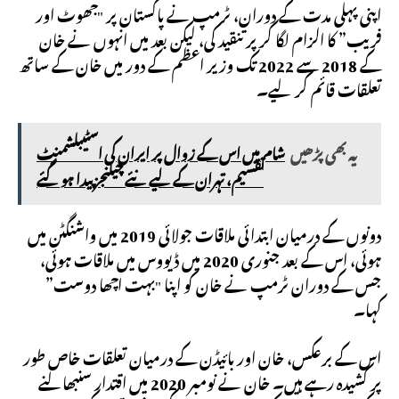
اپنی پہلی مدت کے دوران، ٹرمپ نے پاکستان پر "جھوٹ اور
فریب” کا الزام لگا کر پر تنقید کی، لیکن بعد میں انہوں نے خان
کے 2018 سے 2022 تک وزیر اعظم کے دور میں خان کے ساتھ
تعلقات قائم کر لیے۔
یہ بھی پڑھیں
شام میں اس کے زوال پر ایران کی اسٹیبلشمنٹ
تقسیم، تہران کے لیے نئے چیلنجز پیدا ہو گئے
دونوں کے درمیان ابتدائی ملاقات جولائی 2019 میں واشنگٹن میں
ہوئی، اس کے بعد جنوری 2020 میں ڈیووس میں ملاقات ہوئی،
جس کے دوران ٹرمپ نے خان کو اپنا "بہت اچھا دوست”
کہا۔
اس کے برعکس، خان اور بائیڈن کے درمیان تعلقات خاص طور
پر کشیدہ رہے ہیں۔ خان نے نومبر 2020 میں اقتدار سنبھالنے