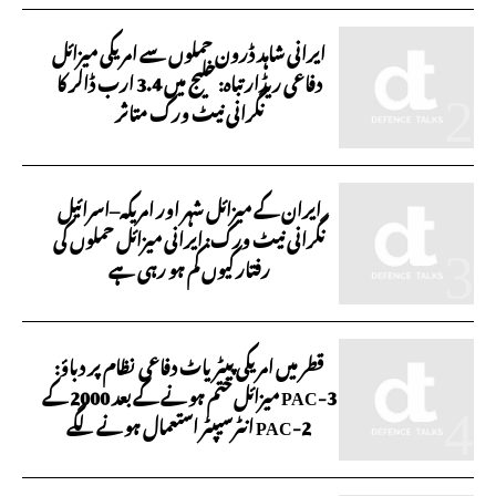
ایرانی شاہد ڈرون حملوں سے امریکی میزائل
دفاعی ریڈار تباہ: خلیج میں 3.4 ارب ڈالر کا
نگرانی نیٹ ورک متاثر
ایران کے میزائل شہر اور امریکہ–اسرائیل
نگرانی نیٹ ورک: ایرانی میزائل حملوں کی
رفتار کیوں کم ہو رہی ہے
قطر میں امریکی پیٹریاٹ دفاعی نظام پر دباؤ:
PAC-3 میزائل ختم ہونے کے بعد 2000 کے
PAC-2 انٹرسیپٹر استعمال ہونے لگے