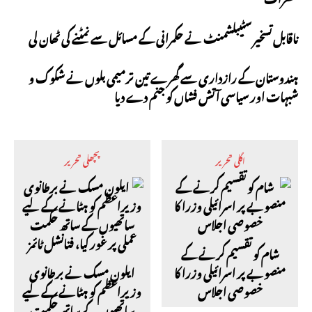
ناقابل تسخیر سٹیبلشمنٹ نے حکمرانی کے مسائل سے نمٹنے کی ٹھان لی
ہندوستان کے رازداری سے گھرے تین ترمیمی بلوں نے شکوک و
شبہات اور سیاسی آتش فشاں کو جنم دے دیا
اگلی تحریر
پچھلی تحریر
شام کو تقسیم کرنے کے
منصوبے پر اسرائیلی وزرا کا
ایلون مسک نے برطانوی
خصوصی اجلاس
وزیراعظم کو ہٹانے کے لیے
ساتھیوں کے ساتھ حکمت