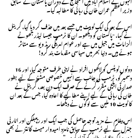
انہوں نے اسلام آباد میں احتجاج کے دوران پاکستان کے سابق
وزیر اعظم عمران خان کی رہائی کا مطالبہ کیا۔
اس کے بعد کی ایک ٹویٹ میں جسے بعد میں حذف کر دیا گیا، گرینل
نے کہا، "پاکستان کو دیکھو۔ ان کا ٹرمپ جیسا لیڈر جھوٹے
الزامات میں جیل میں ہے اور عوام امریکی ریڈ ویو سے متاثر
ہوئے ہیں۔ دنیا بھر میں سیاسی مقدمات بند کرو!
دونوں ٹویٹس کو لاکھوں افراد نے اپنی طرف متوجہ کیا، اور 16
دسمبر کو، ٹرمپ کی جانب سے انہیں خصوصی مشنز کے لیے بطور
صدارتی ایلچی مقرر کرنے کے صرف ایک دن بعد، گرینل نے
خان کی رہائی کے لیے اپنے مطالبے کا اعادہ کیا، جس کے بعد ان
کا ٹویٹ 10 ملین سے لوگوں نے دیکھا۔
اس پیغام نے مزید توجہ حاصل کی جب ایک اور ریپبلکن اور اٹارنی
جنرل کے لیے ٹرمپ کے سابق نامزد امیدوار میٹ گائتز نے بھی
زور دیا کہ "عمران خان کو آزاد کرو۔”