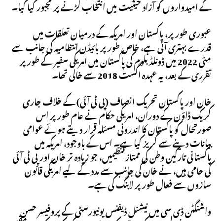
کے امیدواروں کو آزاد حیثیت میں انتخاب لڑنے پر مجبور کیا گیا۔
عبوری طور پر، پاکستان اور امریکہ کے درمیان تعلقات میں
قدرے بہتری آئی ہے، خاص طور پر بائیڈن انتظامیہ کی جانب سے
مئی 2022 میں ڈونلڈ بلوم کی پاکستان میں امریکی سفیر کے طور پر
تقرری کے بعد، یہ عہدہ اگست 2018 سے خالی تھا۔
خان اور پاکستان تحریک انصاف (پی ٹی آئی) کے خلاف جاری
کریک ڈاؤن کے دوران، امریکی حکام نے عام طور پر اس
صورتحال کو پاکستان کا اندرونی مسئلہ قرار دیتے ہوئے عوامی
بیانات دینے سے گریز کیا ہے۔ اس کے باوجود، امریکہ میں
پاکستانی تارکین وطن کی ممتاز تنظیمیں، جو زیادہ تر خان اور پی ٹی آئی
کی حامی ہیں، نے خان کی جانب سے مدد کے لیے امریکی قانون
سازوں سے فعال طور پر لابنگ کی ہے۔
واشنگٹن ڈی سی میں نیشنل ڈیفنس یونیورسٹی کے پروفیسر حسن