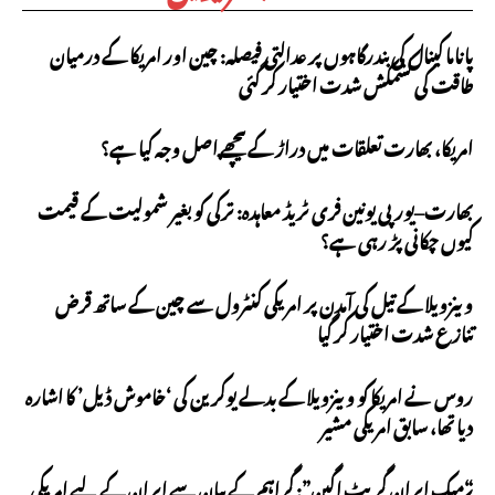
پاناما کینال کی بندرگاہوں پر عدالتی فیصلہ: چین اور امریکا کے درمیان
طاقت کی کشمکش شدت اختیار کر گئی
امریکا، بھارت تعلقات میں دراڑ کے پیچھے اصل وجہ کیا ہے؟
بھارت–یورپی یونین فری ٹریڈ معاہدہ: ترکی کو بغیر شمولیت کے قیمت
کیوں چکانی پڑ رہی ہے؟
وینزویلا کے تیل کی آمدن پر امریکی کنٹرول سے چین کے ساتھ قرض
تنازع شدت اختیار کر گیا
روس نے امریکا کو وینزویلا کے بدلے یوکرین کی ‘خاموش ڈیل’ کا اشارہ
دیا تھا، سابق امریکی مشیر
“میک ایران گریٹ اگین”: گراہم کے بیان سے ایران کے لیے امریکی