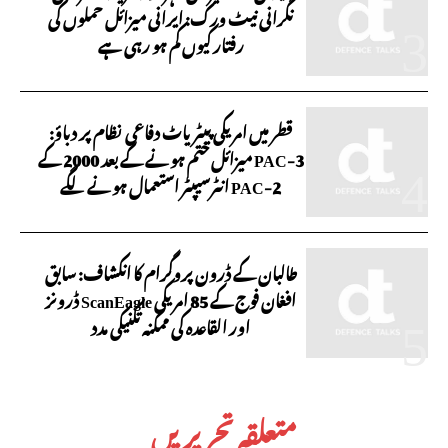
نگرانی نیٹ ورک: ایرانی میزائل حملوں کی
رفتار کیوں کم ہو رہی ہے
قطر میں امریکی پیٹریاٹ دفاعی نظام پر دباؤ:
PAC-3 میزائل ختم ہونے کے بعد 2000 کے
PAC-2 انٹرسیپٹر استعمال ہونے لگے
طالبان کے ڈرون پروگرام کا انکشاف: سابق
افغان فوج کے 85 امریکی ScanEagle ڈرونز
اور القاعدہ کی ممکنہ تکنیکی مدد
متعلقہ تحریریں