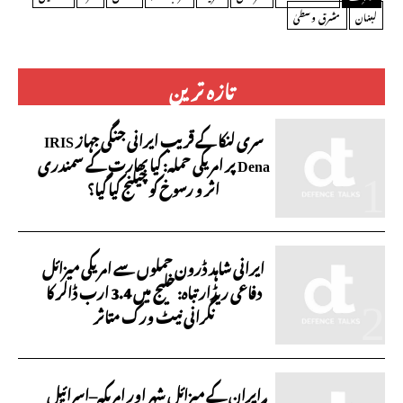
لبنان
مشرق وسطیٰ
تازہ ترین
سری لنکا کے قریب ایرانی جنگی جہاز IRIS
Dena پر امریکی حملہ: کیا بھارت کے سمندری
اثر و رسوخ کو چیلنج کیا گیا؟
ایرانی شاہد ڈرون حملوں سے امریکی میزائل
دفاعی ریڈار تباہ: خلیج میں 3.4 ارب ڈالر کا
نگرانی نیٹ ورک متاثر
ایران کے میزائل شہر اور امریکہ–اسرائیل