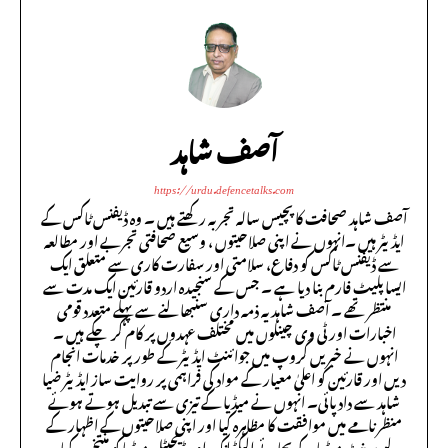
آصف شاہد
https://urdu.defencetalks.com
آصف شاہد صحافت کا پچیس سالہ تجربہ رکھتے ہیں ۔ وہ ڈیفنس ٹاکس کے
ایڈیٹر ہیں ۔انہوں نے اپنی صلاحیتوں ، وسیع صحافتی تجربے اور مطالعہ
سے ڈیفنس ٹاکس کو دفاع، سلامتی اور سفارت کاری سے متعلق ایک
ایسا پلیٹ فارم بنا دیا ہے ۔ جس کے سنجیدہ اردو قارئین ایک مدت سے
منتظر تھے ۔ آصف شاہد یہ ذمہ داری سنبھالنے سے پہلے متعدد قومی
اخبارات اور ٹی وی چینلوں میں مختلف عہدوں پر کام کر چکے ہیں ۔
انہوں نے خبریں گروپ میں جوائنٹ ایڈیٹر کے طور پر خدمات انجام
دیں اور قارئین کو اعلیٰ معیار کے مواد کی فراہمی پر روایت ساز ایڈیٹر ضیا
شاہد سے داد پائی۔ انہوں نے میڈیا کے تیزی سے تبدیل ہوتے ہوئے
منظر نامے میں موافقت کا مظاہرہ کیا اور اپنی صلاحیتوں کے اظہار کے
لیے پرنٹ میڈیا کے بجائے الیکٹرانک اور ڈیجیٹل میڈیا کو منتخب کیا ۔