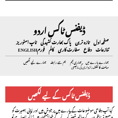
ڈیفنس ٹاکس اردو
صفحہ اول
تازہ ترین
پاک بھارت کشیدگی
ٹاپ اسٹوریز
تنازعات
دفاع
سفارت کاری
کالم
فورم
ENGLISH
ہمارے بارے میں
ہماری ٹیم
ہم سے رابطہ
ہمارے لیے لکھیں
سائٹ کا نقشہ
رازداری کی پالیسی
ڈیفنس ٹاکس کے لیے لکھیں
کیا آپ دفاعی موضوعات کے بارے میں پرجوش ہیں اور اپنی بصیرت کو
وسیع تر ناظرین کے ساتھ شیئر کرنے کے خواہشمند ہیں؟ اگر ایسا ہے تو