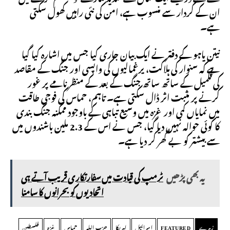
ان کے کردار سے منسوب ہے، امن کی نئی راہیں کھول سکتی
ہے۔
نیتن یاہو کے دفتر نے ایک بیان جاری کیا جس میں اشارہ کیا گیا
ہے کہ سنوار کی ہلاکت، یرغمالیوں کی واپسی اور جنگ کے مقاصد
کی تکمیل کے ساتھ ساتھ جنگ ​​کے بعد کے منظر نامے پر غور
کرنے پر مثبت اثر ڈال سکتی ہے۔ تاہم، حماس کی فوجی طاقت
میں نمایاں کمی اور غزہ میں وسیع تباہی کے باوجود ممکنہ جنگ بندی
کا کوئی حوالہ نہیں دیا گیا، جس نے اس کے 2.3 ملین باشندوں میں
سے بیشتر کو بے گھر کر دیا ہے۔
یہ بھی پڑھیں
ٹرمپ کی قیادت میں سفارتکاری قریب آتے ہی
اتحادیوں کو بحرانوں کا سامنا
زمرے
FEATURED
اسرائیل
امریکا
حزب اللہ
حماس
غزہ
فلسطین