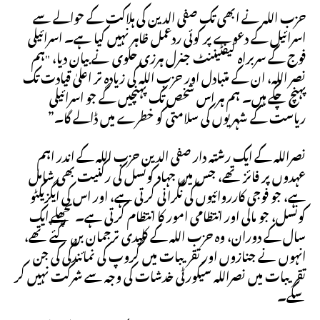
حزب اللہ نے ابھی تک صفی الدین کی ہلاکت کے حوالے سے
اسرائیل کے دعوے پر کوئی ردعمل ظاہر نہیں کیا ہے۔ اسرائیلی
فوج کے سربراہ لیفٹیننٹ جنرل ہرزی حلوی نے بیان دیا، "ہم
نصر اللہ، ان کے متبادل اور حزب اللہ کی زیادہ تر اعلیٰ قیادت تک
پہنچ چکے ہیں۔ ہم ہر اس شخص تک پہنچیں گے جو اسرائیلی
ریاست کے شہریوں کی سلامتی کو خطرے میں ڈالے گا۔”
نصراللہ کے ایک رشتہ دار صفی الدین حزب اللہ کے اندر اہم
عہدوں پر فائز تھے، جس میں جہاد کونسل کی رکنیت بھی شامل
ہے، جو فوجی کارروائیوں کی نگرانی کرتی ہے، اور اس کی ایگزیکٹو
کونسل، جو مالی اور انتظامی امور کا انتظام کرتی ہے۔ پچھلے ایک
سال کے دوران، وہ حزب اللہ کے کلیدی ترجمان بن گئے تھے،
انہوں نے جنازوں اور تقریبات میں گروپ کی نمائندگی کی جن
تقریبات میں نصراللہ سیکورٹی خدشات کی وجہ سے شرکت نہیں کر
سکے۔