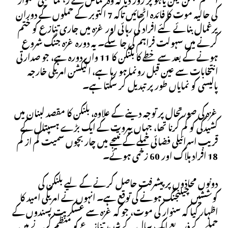
کی حالیہ موت کا فائدہ اٹھائیں تاکہ 7 اکتوبر کے حملوں کے دوران
یرغمال بنائے گئے افراد کی رہائی اور غزہ میں جاری تنازع کو ختم
کرنے میں سہولت فراہم کی جا سکے۔ یہ دورہ غزہ جنگ شروع
ہونے کے بعد سے خطے کا بلنکن کا 11 واں دورہ ہے، جو صدارتی
انتخابات سے عین قبل رونما ہو رہا ہے، الیکشن امریکی خارجہ
پالیسی کو نمایاں طور پر تبدیل کر سکتا ہے۔
غزہ کی صورتحال پر توجہ دینے کے علاوہ، بلنکن کا مقصد لبنان میں
کشیدگی کو کم کرنا تھا، جہاں بیروت کے ایک بڑے ہسپتال کے
قریب اسرائیلی فضائی حملے کے نتیجے میں چار بچوں سمیت کم از کم
18 افراد ہلاک اور 60 زخمی ہوئے۔
دونوں محاذوں پر پیشرفت حاصل کرنے کے لیے بلنکن کی
کوششیں چیلنجنگ ہونے کی توقع ہے۔ انہوں نے امریکی امید کا
اظہار کیا کہ سنوار کی موت، جو کہ غزہ سے عسکریت پسندوں کے
حملے کے ذریعے ایک سال کے شدید تنازعے کو منظم کرنے میں