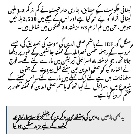
لبنانی حکومت کے مطابق، جاری جارحیت نے کم از کم 1.2 ملین
لبنانی افراد کو بے گھر کیا ہے اور اس کے نتیجے میں 2,530 ہلاکتیں
ہوئیں، جن میں کم از کم 63 گزشتہ 24 گھنٹوں میں شامل ہیں۔
منگل کو، IDF نے ہاشم صفی الدین کی موت کی تصدیق کی، جسے
گروپ کے رہنما حسن نصراللہ کے ممکنہ جانشین کے طور پر دیکھا
جاتا تھا، جو گزشتہ ماہ اسرائیلی آپریشن میں مارے گئے تھے۔ فوج
نے اشارہ کیا کہ صفی الدین تین ہفتے قبل بیروت کے جنوبی
مضافات میں کیے گئے ایک حملے میں مارے گئے۔ اس مہینے کے
شروع میں، اسرائیل نے کہا تھا کہ ہاشم صفی الدین کو ممکنہ طور پر
ختم کر دیا گیا ہے۔
یہ بھی پڑھیں
روس کی پیشقدمی، یوکرین کو چیلنجز کا سامنا، تنازعہ
کیف کے لیے مزید سنگین ہو گیا