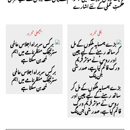
حکمتِ عملی کے نئے اشارے
اگلی تحریر
پچھلی تحریر
برکس سربراہ اجلاس عالمی
سٹرٹیجک منظرنامے میں اہم
بڑے ہمسایہ ملکوں کے مل کر
لمحہ بن سکتا ہے
ساتھ رہنے کے لیے چین اور
روس نے مؤثر فریم ورک
قائم کیا ہے، صدر شی جن پنگ