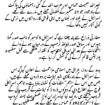
نصراللہ سمیت حماس اور حزب اللہ کے کئی رہنماؤں کی ہلاکت
کے باوجود، جو 27 ستمبر کے فضائی حملے میں مارے گئے تھے،
اسرائیل نے غزہ اور لبنان میں اپنی فوجی کارروائیوں میں نرمی کے
کوئی آثار نہیں دکھائے۔
سفارتی ذرائع سے پتہ چلتا ہے کہ اسرائیل 5 نومبر کو نائب صدر کملا
ہیرس اور سابق صدر ڈونلڈ ٹرمپ کے درمیان ہونے والے
انتخابات کے بعد نئی امریکی انتظامیہ کو اقتدار منتقلی سے قبل مضبوط
پوزیشن قائم کرنے کی کوشش کر رہا ہے۔
بدھ کے روز، عراق میں اسلامی مزاحمت نے اعلان کیا کہ اس
نے اسرائیل کے بندرگاہی شہر ایلات پر دو ڈرون حملے کیے ہیں،
جس میں اس نے "اہم” مقامات کو نشانہ بنایا ہے۔ تاہم، اسرائیلی
فوج نے اطلاع دی کہ دونوں ڈرونز کو ایلات کے قریب پانی کے
قریب پہنچتے ہی روک لیا گیا۔ ایران نواز عسکریت پسند گروپ
نے 7 اکتوبر 2023 کو حماس کے حملے کے بعد فلسطینیوں کے