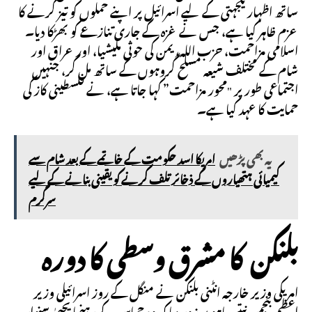
ساتھ اظہار یکجہتی کے لیے اسرائیل پر اپنے حملوں کو تیز کرنے کا
عزم ظاہر کیا ہے، جس نے غزہ کے جاری تنازعے کو بھڑکا دیا۔
اسلامی مزاحمت، حزب اللہ، یمن کی حوثی ملیشیا، اور عراق اور
شام کے مختلف شیعہ مسلح گروہوں کے ساتھ مل کر، جنہیں
اجتماعی طور پر "محور مزاحمت” کہا جاتا ہے، نے فلسطینی کاز کی
حمایت کا عہد کیا ہے۔
یہ بھی پڑھیں
امریکا اسد حکومت کے خاتمے کے بعد شام سے
کیمیائی ہتھیاروں کے ذخائر تلف کرنے کو یقینی بنانے کے لیے
سرگرم
بلنکن کا مشرق وسطی کا دورہ
امریکی وزیر خارجہ انٹنی بلنکن نے منگل کے روز اسرائیلی وزیر
اعظم بنجمن نیتن یاہو پر زور دیا کہ وہ حماس کے رہنما یحییٰ سنوار