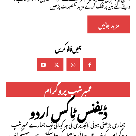
دیئے گئے بٹن پر کلک کرکے مزید تفصیلات پڑھیں
مزید جانیں
ہمیں فالو کریں
ممبرشپ پروگرام
ڈیفنس ٹاکس اردو
ہماری بڑھتی ہوئی لائبریری کی ہر کہانی تک ہمارے ممبرشپ
پروگرام کے ذریعے رسائی حاصل کی جا سکتی ہے۔ سبسکرائب