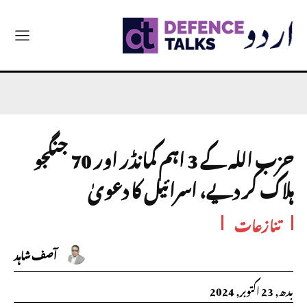
حزب اللہ کے 3 اہم کمانڈر اور 70 جنگجو
ہلاک کر دیے، اسرائیل کا دعویٰ
تنازعات
آصف شاہد
بدھ, 23 اکتوبر, 2024