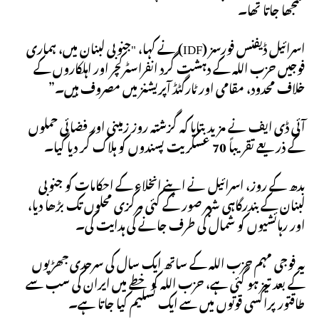
سمجھا جاتا تھا۔
اسرائیل ڈیفنس فورسز (IDF) نے کہا، "جنوبی لبنان میں، ہماری
فوجیں حزب اللہ کے دہشت گرد انفراسٹرکچر اور اہلکاروں کے
خلاف محدود، مقامی اور ٹارگٹڈ آپریشنز میں مصروف ہیں۔”
آئی ڈی ایف نے مزید بتایا کہ گزشتہ روز زمینی اور فضائی حملوں
کے ذریعے تقریباً 70 عسکریت پسندوں کو ہلاک کر دیا گیا۔
بدھ کے روز، اسرائیل نے اپنے انخلاء کے احکامات کو جنوبی
لبنان کے بندرگاہی شہر صور کے کئی مرکزی محلوں تک بڑھا دیا،
اور رہائشیوں کو شمال کی طرف جانے کی ہدایت کی۔
یہ فوجی مہم حزب اللہ کے ساتھ ایک سال کی سرحدی جھڑپوں
کے بعد تیز ہو گئی ہے، حزب اللہ کو خطے میں ایران کی سب سے
طاقتور پراکسی قوتوں میں سے ایک تسلیم کیا جاتا ہے۔