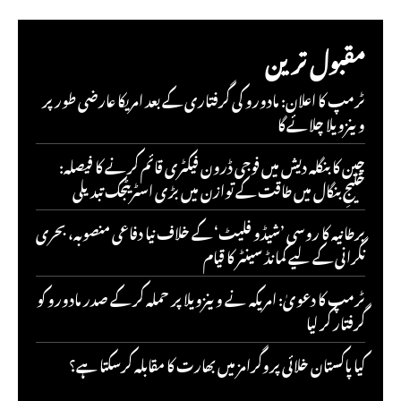
مقبول ترین
ٹرمپ کا اعلان: مادورو کی گرفتاری کے بعد امریکا عارضی طور پر
وینزویلا چلائے گا
چین کا بنگلہ دیش میں فوجی ڈرون فیکٹری قائم کرنے کا فیصلہ:
خلیجِ بنگال میں طاقت کے توازن میں بڑی اسٹریٹجک تبدیلی
برطانیہ کا روسی ’شیڈو فلیٹ‘ کے خلاف نیا دفاعی منصوبہ، بحری
نگرانی کے لیے کمانڈ سینٹر کا قیام
ٹرمپ کا دعویٰ: امریکہ نے وینزویلا پر حملہ کر کے صدر مادورو کو
گرفتار کر لیا
کیا پاکستان خلائی پروگرامز میں بھارت کا مقابلہ کرسکتا ہے؟