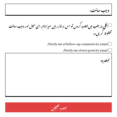
ویب
سائ
اگلی بار جب میں تبصرہ کروں تو اس براؤزر میں میرا نام، ای میل اور ویب سائٹ
محفوظ کریں۔
Notify me of follow-up comments by email.
Notify me of new posts by email.
تبصرہ: