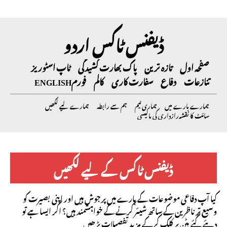
ڈیفنس ٹاکس اردو
صفحہ اول
تازہ ترین
پاک بھارت کشیدگی
ٹاپ اسٹوریز
تنازعات
دفاع
سفارت کاری
کالم
فورم
ENGLISH
ہمارے بارے میں
ہماری ٹیم
ہم سے رابطہ
ہمارے لیے لکھیں
سائٹ کا نقشہ
رازداری کی پالیسی
ڈیفنس ٹاکس کے لیے لکھیں
کیا آپ دفاعی موضوعات کے بارے میں پرجوش ہیں اور اپنی بصیرت کو
وسیع تر ناظرین کے ساتھ شیئر کرنے کے خواہشمند ہیں؟ اگر ایسا ہے تو
دیئے گئے بٹن پر کلک کرکے مزید تفصیلات پڑھیں