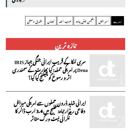
زمرے
اسرائیل
بنجمن نیتن یاہو
حزب اللہ
لبنان
مشرق وسطیٰ
تازہ ترین
سری لنکا کے قریب ایرانی جنگی جہاز IRIS
Dena پر امریکی حملہ: کیا بھارت کے سمندری
اثر و رسوخ کو چیلنج کیا گیا؟
ایرانی شاہد ڈرون حملوں سے امریکی میزائل
دفاعی ریڈار تباہ: خلیج میں 3.4 ارب ڈالر کا
نگرانی نیٹ ورک متاثر