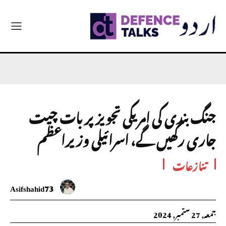
جنگ بندی کی امریکی تجویز پر بات چیت
جاری رکھیں گے، اسرائیلی وزیراعظم
تنازعات
Asifshahid73
جمعہ, 27 ستمبر, 2024