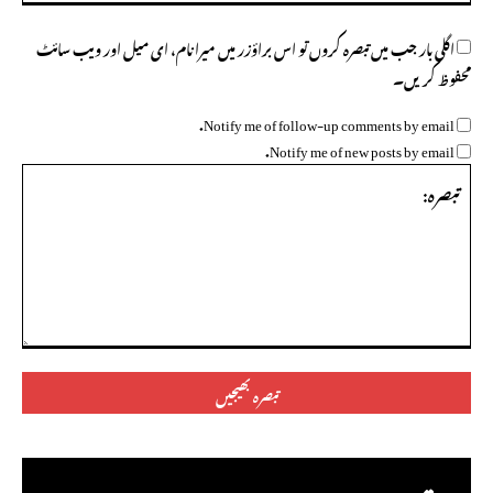
اگلی بار جب میں تبصرہ کروں تو اس براؤزر میں میرا نام، ای میل اور ویب سائٹ
محفوظ کریں۔
Notify me of follow-up comments by email.
Notify me of new posts by email.
تبصرہ: