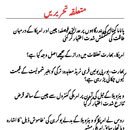
متعلقہ تحریریں
پاناما کینال کی بندرگاہوں پر عدالتی فیصلہ: چین اور امریکا کے درمیان
طاقت کی کشمکش شدت اختیار کر گئی
امریکا، بھارت تعلقات میں دراڑ کے پیچھے اصل وجہ کیا ہے؟
بھارت–یورپی یونین فری ٹریڈ معاہدہ: ترکی کو بغیر شمولیت کے قیمت
کیوں چکانی پڑ رہی ہے؟
وینزویلا کے تیل کی آمدن پر امریکی کنٹرول سے چین کے ساتھ قرض
تنازع شدت اختیار کر گیا
روس نے امریکا کو وینزویلا کے بدلے یوکرین کی ‘خاموش ڈیل’ کا اشارہ
دیا تھا، سابق امریکی مشیر