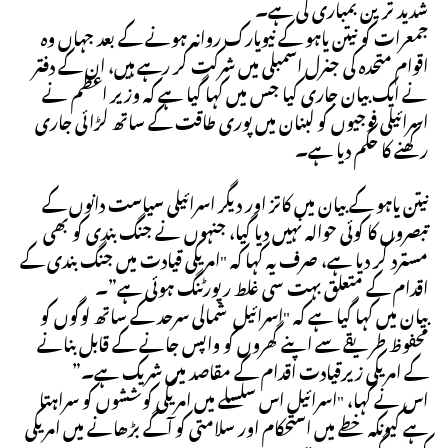
شدید ترین بمباری کی ہے۔
جمعرات کو نیتن یاہو کے نیویارک روانہ ہونے کے بعد جہاں وہ
اقوام متحدہ کی جنرل اسمبلی میں شرکت کر رہے ہیں، ان کے دفتر
نے ایک بیان جاری کیا جس میں کہا گیا ہے کہ وزیر اعظم نے
اسرائیلی فوجیوں کو لبنان میں پوری طاقت کے ساتھ لڑائی جاری
رکھنے کا حکم دیا ہے۔
نیتن یاہو کے بیان میں کاتز اور دیگر اسرائیلی سیاست دانوں کے
تبصروں کا کوئی حوالہ نہیں دیا گیا، جنہوں نے جنگ بندی کو بھی
مسترد کر دیا ہے، صرف یہ کہا کہ "امریکی قیادت میں جنگ بندی کے
اقدام کے متعلق بہت سی غلط رپورٹنگ ہوئی ہے”۔
بیان میں کہا گیا ہے کہ "اسرائیل شمالی سرحد کے ساتھ لوگوں کو
محفوظ طریقے سے اپنے گھروں کو واپس جانے کے قابل بنانے
کے امریکی زیرقیادت اقدام کے مقاصد میں شریک ہے۔”
اس نے کہا، "اسرائیل اس سلسلے میں امریکی کوششوں کو سراہتا
ہے کیونکہ خطے میں استحکام اور سلامتی کو آگے بڑھانے میں امریکی