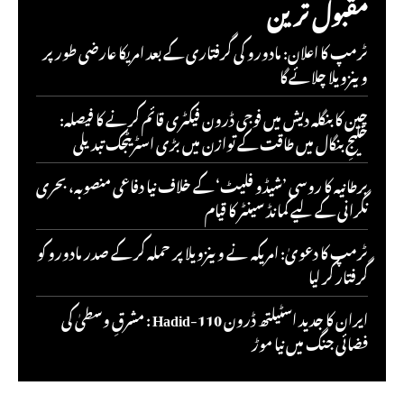
مقبول ترین
ٹرمپ کا اعلان: مادورو کی گرفتاری کے بعد امریکا عارضی طور پر
وینزویلا چلائے گا
چین کا بنگلہ دیش میں فوجی ڈرون فیکٹری قائم کرنے کا فیصلہ:
خلیجِ بنگال میں طاقت کے توازن میں بڑی اسٹریٹجک تبدیلی
برطانیہ کا روسی ’شیڈو فلیٹ‘ کے خلاف نیا دفاعی منصوبہ، بحری
نگرانی کے لیے کمانڈ سینٹر کا قیام
ٹرمپ کا دعویٰ: امریکہ نے وینزویلا پر حملہ کر کے صدر مادورو کو
گرفتار کر لیا
ایران کا جدید اسٹیلتھ ڈرون Hadid-110 : مشرقِ وسطیٰ کی
فضائی جنگ میں نیا موڑ