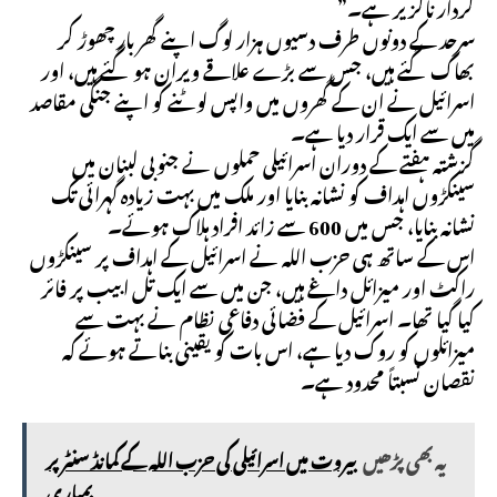
کردار ناگزیر ہے۔”
سرحد کے دونوں طرف دسیوں ہزار لوگ اپنے گھر بار چھوڑ کر
بھاگ گئے ہیں، جس سے بڑے علاقے ویران ہو گئے ہیں، اور
اسرائیل نے ان کے گھروں میں واپس لوٹنے کو اپنے جنگی مقاصد
میں سے ایک قرار دیا ہے۔
گزشتہ ہفتے کے دوران اسرائیلی حملوں نے جنوبی لبنان میں
سینکڑوں اہداف کو نشانہ بنایا اور ملک میں بہت زیادہ گہرائی تک
نشانہ بنایا، جس میں 600 سے زائد افراد ہلاک ہوئے۔
اس کے ساتھ ہی حزب اللہ نے اسرائیل کے اہداف پر سینکڑوں
راکٹ اور میزائل داغے ہیں، جن میں سے ایک تل ابیب پر فائر
کیا گیا تھا۔ اسرائیل کے فضائی دفاعی نظام نے بہت سے
میزائلوں کو روک دیا ہے، اس بات کو یقینی بناتے ہوئے کہ
نقصان نسبتاً محدود ہے۔
یہ بھی پڑھیں
بیروت میں اسرائیلی کی حزب اللہ کے کمانڈ سنٹر پر
بمباری