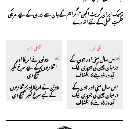
“میک ایران گریٹ اگین”: گراہم کے بیان سے ایران کے لیے امریکی
حکمتِ عملی کے نئے اشارے
اگلی تحریر
پچھلی تحریر
اس سال مئی اور جون کے
پیوٹن نے امریکا اور اتحادیوں
درمیان چین کی جوہری اٹیک
کے لیے سرخ لکیر کھینچ دی
آبدوز ڈوبنے کا انکشاف