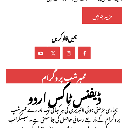
مزید جانیں
ہمیں فالو کریں
ممبرشپ پروگرام
ڈیفنس ٹاکس اردو
ہماری بڑھتی ہوئی لائبریری کی ہر کہانی تک ہمارے ممبرشپ
پروگرام کے ذریعے رسائی حاصل کی جا سکتی ہے۔ سبسکرائب