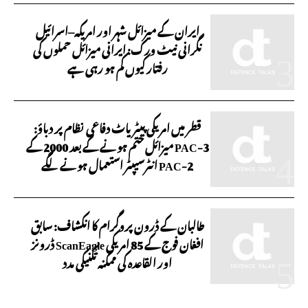
ایران کے میزائل شہر اور امریکہ–اسرائیل
نگرانی نیٹ ورک: ایرانی میزائل حملوں کی
رفتار کیوں کم ہو رہی ہے
قطر میں امریکی پیٹریاٹ دفاعی نظام پر دباؤ:
PAC-3 میزائل ختم ہونے کے بعد 2000 کے
PAC-2 انٹرسیپٹر استعمال ہونے لگے
طالبان کے ڈرون پروگرام کا انکشاف: سابق
افغان فوج کے 85 امریکی ScanEagle ڈرونز
اور القاعدہ کی ممکنہ تکنیکی مدد