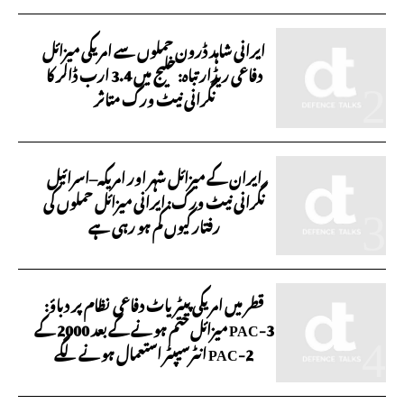
ایرانی شاہد ڈرون حملوں سے امریکی میزائل
دفاعی ریڈار تباہ: خلیج میں 3.4 ارب ڈالر کا
نگرانی نیٹ ورک متاثر
ایران کے میزائل شہر اور امریکہ–اسرائیل
نگرانی نیٹ ورک: ایرانی میزائل حملوں کی
رفتار کیوں کم ہو رہی ہے
قطر میں امریکی پیٹریاٹ دفاعی نظام پر دباؤ:
PAC-3 میزائل ختم ہونے کے بعد 2000 کے
PAC-2 انٹرسیپٹر استعمال ہونے لگے