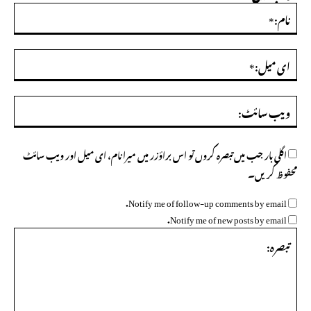
نام:
ای
میل
ویب
سائ
اگلی بار جب میں تبصرہ کروں تو اس براؤزر میں میرا نام، ای میل اور ویب سائٹ
محفوظ کریں۔
Notify me of follow-up comments by email.
Notify me of new posts by email.