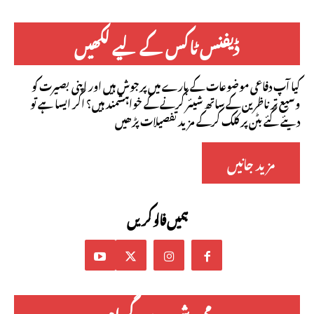
ڈیفنس ٹاکس کے لیے لکھیں
کیا آپ دفاعی موضوعات کے بارے میں پرجوش ہیں اور اپنی بصیرت کو
وسیع تر ناظرین کے ساتھ شیئر کرنے کے خواہشمند ہیں؟ اگر ایسا ہے تو
دیئے گئے بٹن پر کلک کرکے مزید تفصیلات پڑھیں
مزید جانیں
ہمیں فالو کریں
ممبرشپ پروگرام