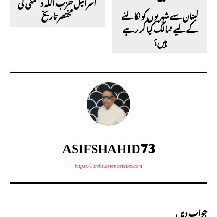
اسرائیل حزب اللہ دشمنی کی
لبنان سے شہریوں کو نکالنے
مختصر تاریخ
کے لیے ممالک کیا کر رہے
ہیں؟
ASIFSHAHID73
https://urdu.defencetalks.com
جواب دیں