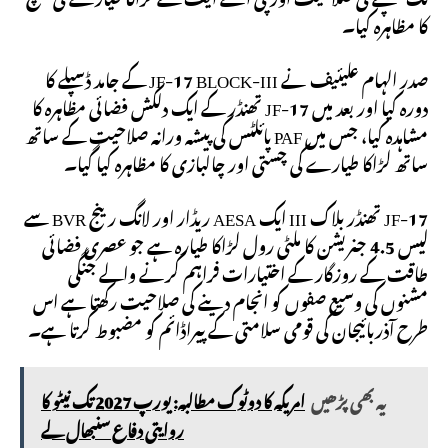
کا مظاہرہ کیا۔
صدر الہام علیئیف نے JF-17 BLOCK-III کے جامد ڈسپلے کا
دورہ کیا اور بعد میں JF-17 تھنڈر کے ایک دلکش فضائی مظاہرہ کا
مشاہدہ کیا، جس میں PAF پائلٹس کی پیشہ ورانہ صلاحیت کے ساتھ
ساتھ لڑاکا طیارے کی چستی اور چالبازی کا مظاہرہ کیا گیا۔
JF-17 تھنڈر بلاک III ایک AESA ریڈار اور لانگ رینج BVR سے
لیس 4.5 جنریشن کا ملٹی رول لڑاکا طیارہ ہے جو عصری فضائی
طاقت کے روزگار کے اختیارات فراہم کرنے والے جنگی
مشنوں کی وسیع صفوں کو انجام دینے کی صلاحیت رکھتا ہے اس
طرح آذربائیجان کی قومی سلامتی کے پیراڈائم کو مضبوط کرتا ہے۔
یہ بھی پڑھیں
امریکہ کا دوٹوک مطالبہ: یورپ 2027 تک نیٹو کا
روایتی دفاع سنبھال لے