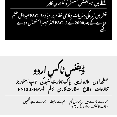
خطے میں کمیونیکیشن سسٹمز کو نقصان ظاہر
قطر میں امریکی پیٹریاٹ دفاعی نظام پر دباؤ: PAC-3 میزائل ختم
ہونے کے بعد 2000 کے PAC-2 انٹرسیپٹر استعمال ہونے
لگے
ڈیفنس ٹاکس اردو
صفحہ اول
تازہ ترین
پاک بھارت کشیدگی
ٹاپ اسٹوریز
تنازعات
دفاع
سفارت کاری
کالم
فورم
ENGLISH
ہمارے بارے میں
ہماری ٹیم
ہم سے رابطہ
ہمارے لیے لکھیں
سائٹ کا نقشہ
رازداری کی پالیسی