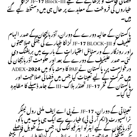
طیاروں کی فروخت کے معاہدے پر حال ہی میں دستخط کیے گئے
ہیں۔
پاکستان کے حالیہ دورے کے دوران، آذربائیجان کے صدر الہام
علییف کو JF-17 BLOCK-III لڑاکا طیارے کی جنگی صلاحیتوں
اور روزگار کے ورسٹائل اختیارات کے بارے میں بریفنگ دی
گئی۔ صدر علیئیف کے دورے کے بعد اور حکومت آذربائیجان کی
درخواست پر، پاکستان نے PAF کا دستہ باکو میں ADEX-2024
میں شرکت کے لیے تعینات کیا جس میں فضائی صلاحیت اور
پاکستان کے فخر JF-17 تھنڈر بلاک-III کے جامد ڈسپلے کا مظاہرہ
کیا گیا۔
تعیناتی کے دوران، JF-17 نے پی اے ایف ملٹی رول ٹینکر
ٹرانسپورٹ (ایم آر ٹی ٹی) طیارے سے ایک ہی ہاپ میں باکو،
آذربائیجان کے لیے ایئر ٹو ایئر فیولنگ کی، جس نے طویل فاصلے
تک پہنچنے کی صلاحیت اور پی اے ایف کے لڑاکا طیارے کی پہنچ