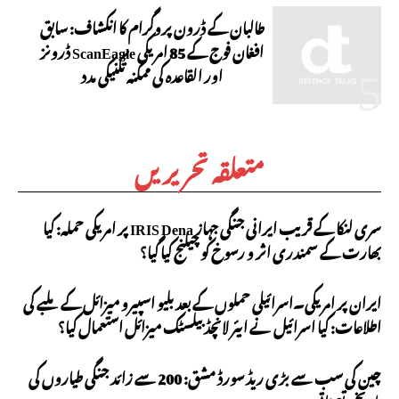
طالبان کے ڈرون پروگرام کا انکشاف: سابق
افغان فوج کے 85 امریکی ScanEagle ڈرونز
اور القاعدہ کی ممکنہ تکنیکی مدد
متعلقہ تحریریں
سری لنکا کے قریب ایرانی جنگی جہاز IRIS Dena پر امریکی حملہ: کیا
بھارت کے سمندری اثر و رسوخ کو چیلنج کیا گیا؟
ایران پر امریکی۔اسرائیلی حملوں کے بعد بلیو اسپیرو میزائل کے ملبے کی
اطلاعات: کیا اسرائیل نے ایئر لانچڈ بیلسٹک میزائل استعمال کیا؟
چین کی سب سے بڑی ریڈ سورڈ مشق: 200 سے زائد جنگی طیاروں کی