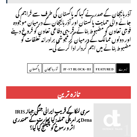
آذربائیجان کے صدر نے کہا کہ پاکستان کی طرف سے فراہم کی
جانے والی حمایت پاکستان اور آذربائیجان کے درمیان موجودہ
فوجی تعاون کو مضبوط بنانے، قریبی دفاعی تعاون کو فروغ دینے
اور دونوں ممالک کے درمیان گرمجوشی برادرانہ تعلقات کو
مضبوط بنانے میں اہم کردار ادا کرے گی۔
زمرے
FEATURED
JF-17 BLOCK-III
آذربائیجان
پاکستان
تازہ ترین
سری لنکا کے قریب ایرانی جنگی جہاز IRIS
Dena پر امریکی حملہ: کیا بھارت کے سمندری
اثر و رسوخ کو چیلنج کیا گیا؟