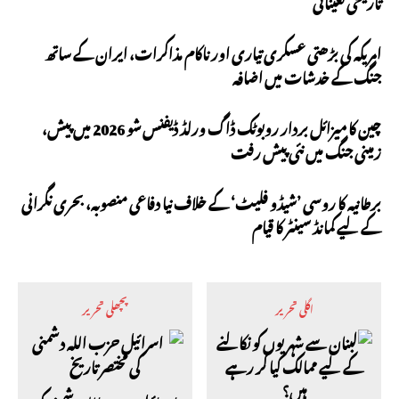
تاریخی تعیناتی
امریکہ کی بڑھتی عسکری تیاری اور ناکام مذاکرات، ایران کے ساتھ
جنگ کے خدشات میں اضافہ
چین کا میزائل بردار روبوٹک ڈاگ ورلڈ ڈیفنس شو 2026 میں پیش،
زمینی جنگ میں نئی پیش رفت
برطانیہ کا روسی ’شیڈو فلیٹ‘ کے خلاف نیا دفاعی منصوبہ، بحری نگرانی
کے لیے کمانڈ سینٹر کا قیام
اگلی تحریر
پچھلی تحریر