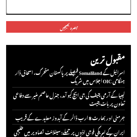
تبصرہ:
مقبول ترین
اسرائیل کے Somaliland فیصلے پر پاکستان متحرک، اسحاق ڈار
ہنگامی OIC اجلاس میں شریک
لیبیا کے آرمی چیف کی جی ایچ کیو آمد، جنرل عاصم منیر سے دفاعی
تعاون پر بات چیت
جرمنی اور بھارت 8 ارب ڈالر کے آبدوز معاہدے کے قریب
ایران کے امریکی فوجی اڈوں پر حملے: سیٹلائٹ تصاویر میں خلیجی