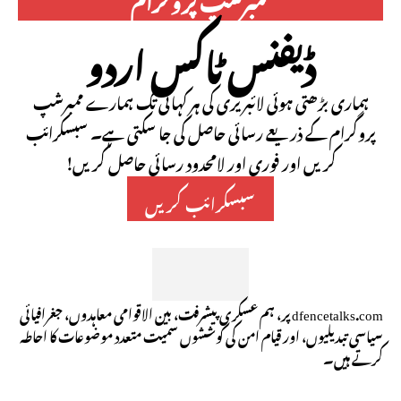
ڈیفنس ٹاکس اردو
ہماری بڑھتی ہوئی لائبریری کی ہر کہانی تک ہمارے ممبرشپ
پروگرام کے ذریعے رسائی حاصل کی جا سکتی ہے۔ سبسکرائب
کریں اور فوری اور لامحدود رسائی حاصل کریں!
سبسکرائب کریں
dfencetalks.com پر، ہم عسکری پیشرفت، بین الاقوامی معاہدوں، جغرافیائی
سیاسی تبدیلیوں، اور قیام امن کی کوششوں سمیت متعدد موضوعات کا احاطہ
کرتے ہیں۔