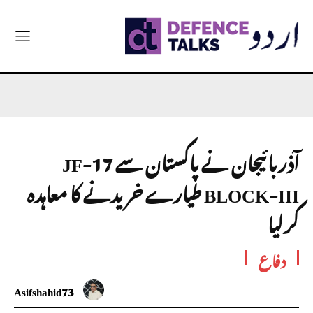
آذربائیجان نے پاکستان سے JF-17
BLOCK-III طیارے خریدنے کا معاہدہ
کرلیا
دفاع
Asifshahid73