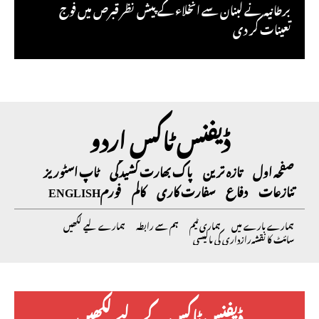
برطانیہ نے لبنان سے انخلاء کے پیش نظر قبرص میں فوج
تعینات کر دی
ڈیفنس ٹاکس اردو
صفحہ اول
تازہ ترین
پاک بھارت کشیدگی
ٹاپ اسٹوریز
تنازعات
دفاع
سفارت کاری
کالم
فورم
ENGLISH
ہمارے بارے میں
ہماری ٹیم
ہم سے رابطہ
ہمارے لیے لکھیں
سائٹ کا نقشہ
رازداری کی پالیسی
ڈیفنس ٹاکس کے لیے لکھیں