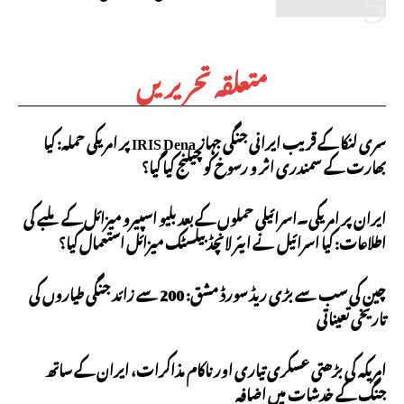
متعلقہ تحریریں
سری لنکا کے قریب ایرانی جنگی جہاز IRIS Dena پر امریکی حملہ: کیا
بھارت کے سمندری اثر و رسوخ کو چیلنج کیا گیا؟
ایران پر امریکی۔اسرائیلی حملوں کے بعد بلیو اسپیرو میزائل کے ملبے کی
اطلاعات: کیا اسرائیل نے ایئر لانچڈ بیلسٹک میزائل استعمال کیا؟
چین کی سب سے بڑی ریڈ سورڈ مشق: 200 سے زائد جنگی طیاروں کی
تاریخی تعیناتی
امریکہ کی بڑھتی عسکری تیاری اور ناکام مذاکرات، ایران کے ساتھ
جنگ کے خدشات میں اضافہ