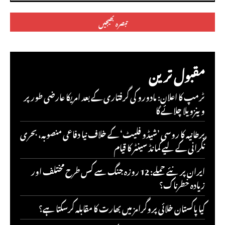
تبصرہ:
مقبول ترین
ٹرمپ کا اعلان: مادورو کی گرفتاری کے بعد امریکا عارضی طور پر
وینزویلا چلائے گا
برطانیہ کا روسی ’شیڈو فلیٹ‘ کے خلاف نیا دفاعی منصوبہ، بحری
نگرانی کے لیے کمانڈ سینٹر کا قیام
ایران پر نئے حملے: 12 روزہ جنگ سے کس طرح مختلف اور
زیادہ خطرناک؟
کیا پاکستان خلائی پروگرامز میں بھارت کا مقابلہ کرسکتا ہے؟