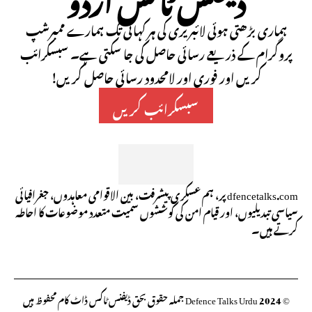
ہماری بڑھتی ہوئی لائبریری کی ہر کہانی تک ہمارے ممبرشپ
پروگرام کے ذریعے رسائی حاصل کی جا سکتی ہے۔ سبسکرائب
کریں اور فوری اور لامحدود رسائی حاصل کریں!
سبسکرائب کریں
dfencetalks.com پر، ہم عسکری پیشرفت، بین الاقوامی معاہدوں، جغرافیائی
سیاسی تبدیلیوں، اور قیام امن کی کوششوں سمیت متعدد موضوعات کا احاطہ
کرتے ہیں۔
© 2024 Defence Talks Urdu جملہ حقوق بحق ڈیفنس ٹاکس ڈاٹ کام محفوظ ہیں