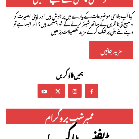
کیا آپ دفاعی موضوعات کے بارے میں پرجوش ہیں اور اپنی بصیرت کو
وسیع تر ناظرین کے ساتھ شیئر کرنے کے خواہشمند ہیں؟ اگر ایسا ہے تو
دیئے گئے بٹن پر کلک کرکے مزید تفصیلات پڑھیں
مزید جانیں
ہمیں فالو کریں
ممبرشپ پروگرام
ڈیفنس ٹاکس اردو