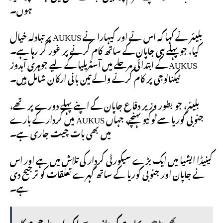
ہوں۔
بلیئر نے کہا کہ اس نے اور کیہارا نے AUKUS پر تبادلہ خیال
کیا، جو پہلے ہی جاپان کے ساتھ کام کرنے پر غور کر رہا ہے۔
AUKUS کے ابتدائی مرحلے میں آسٹریلیا کے لیے جوہری آبدوز
ٹیکنالوجی پر کام کرنے والے تین بانی ارکان شامل ہیں۔
بلیئر، جو بطور وزیر دفاع جاپان کے اپنے پہلے دورے پر تھے،
جنوبی کوریا سے ٹوکیو پہنچے، جہاں AUKUS میں کردار کے بارے
میں بھی بات چیت جاری ہے۔
کینیڈا ایشیا میں ایک بڑے سیکورٹی کردار کی تلاش میں ہے اور اس
نے جاپان اور جنوبی کوریا کے ساتھ گہرے تعلقات کو ترجیح دی
ہے۔
یہ بھی پڑھیں
بھارت کی جانب سے ایک اور جارحیت کا