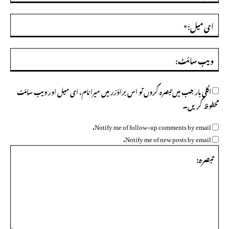
ای
میل
ویب
سائ
اگلی بار جب میں تبصرہ کروں تو اس براؤزر میں میرا نام، ای میل اور ویب سائٹ
محفوظ کریں۔
Notify me of follow-up comments by email.
Notify me of new posts by email.