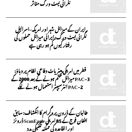
نگرانی نیٹ ورک متاثر
ایران کے میزائل شہر اور امریکہ–اسرائیل
نگرانی نیٹ ورک: ایرانی میزائل حملوں کی
رفتار کیوں کم ہو رہی ہے
قطر میں امریکی پیٹریاٹ دفاعی نظام پر دباؤ:
PAC-3 میزائل ختم ہونے کے بعد 2000 کے
PAC-2 انٹرسیپٹر استعمال ہونے لگے
طالبان کے ڈرون پروگرام کا انکشاف: سابق
افغان فوج کے 85 امریکی ScanEagle ڈرونز
اور القاعدہ کی ممکنہ تکنیکی مدد