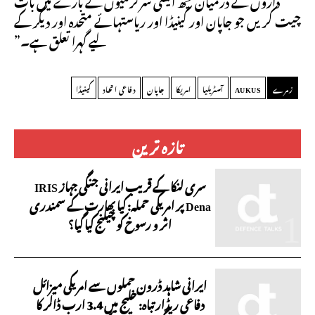
داروں کے درمیان کچھ ایسی سرگرمیوں کے بارے میں بات
چیت کریں جو جاپان اور کینیڈا اور ریاستہائے متحدہ اور دیگر کے
لیے گہرا تعلق ہے۔”
زمرے
AUKUS
آسٹریلیا
امریکا
جاپان
دفاعی اتحاد
کینیڈا
تازہ ترین
سری لنکا کے قریب ایرانی جنگی جہاز IRIS
Dena پر امریکی حملہ: کیا بھارت کے سمندری
اثر و رسوخ کو چیلنج کیا گیا؟
ایرانی شاہد ڈرون حملوں سے امریکی میزائل
دفاعی ریڈار تباہ: خلیج میں 3.4 ارب ڈالر کا