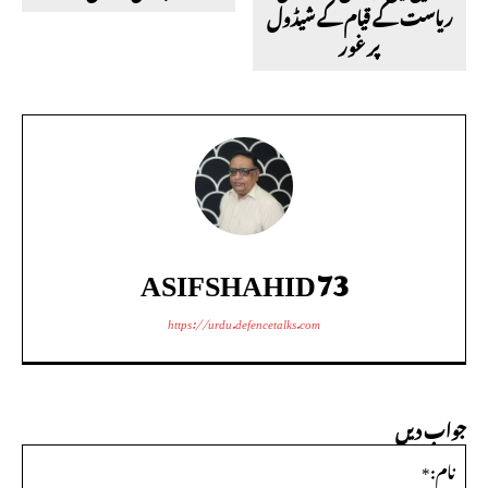
ریاست کے قیام کے شیڈول
پر غور
ASIFSHAHID73
https://urdu.defencetalks.com
جواب دیں
نام: