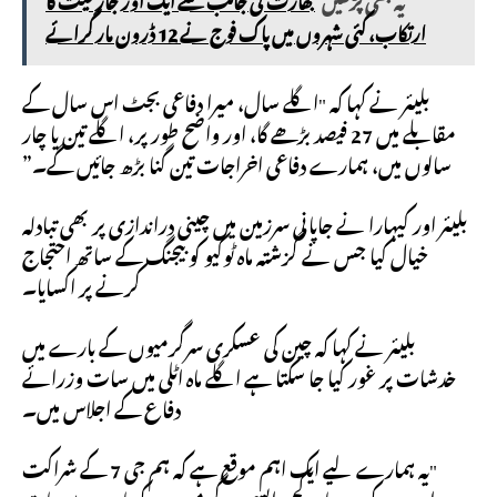
ارتکاب، کئی شہروں میں پاک فوج نے 12 ڈرون مار گرائے
بلیئر نے کہا کہ "اگلے سال، میرا دفاعی بجٹ اس سال کے
مقابلے میں 27 فیصد بڑھے گا، اور واضح طور پر، اگلے تین یا چار
سالوں میں، ہمارے دفاعی اخراجات تین گنا بڑھ جائیں گے۔”
بلیئر اور کیہارا نے جاپانی سرزمین میں چینی دراندازی پر بھی تبادلہ
خیال کیا جس نے گزشتہ ماہ ٹوکیو کو بیجنگ کے ساتھ احتجاج
کرنے پر اکسایا۔
بلیئر نے کہا کہ چین کی عسکری سرگرمیوں کے بارے میں
خدشات پر غور کیا جا سکتا ہے اگلے ماہ اٹلی میں سات وزرائے
دفاع کے اجلاس میں۔
"یہ ہمارے لیے ایک اہم موقع ہے کہ ہم جی 7 کے شراکت