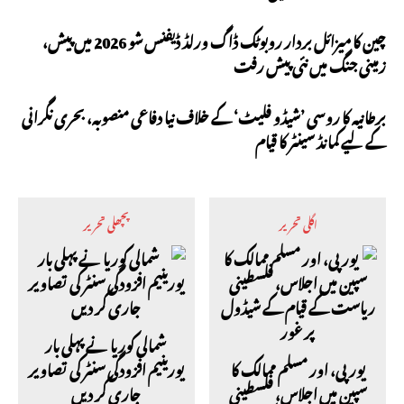
چین کا میزائل بردار روبوٹک ڈاگ ورلڈ ڈیفنس شو 2026 میں پیش،
زمینی جنگ میں نئی پیش رفت
برطانیہ کا روسی ’شیڈو فلیٹ‘ کے خلاف نیا دفاعی منصوبہ، بحری نگرانی
کے لیے کمانڈ سینٹر کا قیام
اگلی تحریر
پچھلی تحریر
شمالی کوریا نے پہلی بار
یورپی، اور مسلم ممالک کا
یورینیم افزودگی سنٹر کی تصاویر
سپین میں اجلاس، فلسطینی
جاری کر دیں