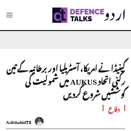
کینیڈا نے امریکا، آسٹریلیا اور برطانیہ کے تین
رکنی اتحاد AUKUS میں شمولیت کی
کوششیں شروع کردیں
دفاع
Asifshahid73