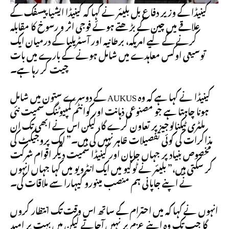
کینیڈا کے وزیر دفاع بل بلیئر نے کہا کہ کینیڈا ایشیا پیسفک کے
علاقے میں چین کے بڑھتے ہوئے فوجی اثر و رسوخ کا مقابلہ
کرنے کے لیے امریکہ، برطانیہ اور آسٹریلیا کے درمیان ایک
توسیعی اوکس معاہدے میں شامل ہونے کے بارے میں بات
چیت کر رہا ہے۔
کینیڈا نے کہا ہے کہ وہ AUKUS کے دوسرے ستون میں شامل
ہونا چاہتا ہے جو مصنوعی ذہانت اور کوانٹم کمپیوٹنگ سمیت نئی
ملٹری ٹیکنالوجیز پر تعاون کرے گا، لیکن اس نے ابھی تک ان
مذاکرات کی کوئی تفصیلات ظاہر نہیں کی ہیں۔” ایک پروجیکٹ کی
مخصوص بنیاد پر جہاں جاپان اور کینیڈا سمیت دیگر اقوام شرکت
کر سکتی ہیں،” بلیئر نے ٹوکیو میں ایک انٹرویو میں کہا جہاں انہوں
نے اپنے جاپانی ہم منصب مینورو کیہارا سے ملاقات کی۔
انہوں نے کہا کہ میں احترام کے ساتھ اس وقت تک انتظار کروں
گا جب تک وہ اپنے عزم پر نہیں آجاتے لیکن میں بہت پر امید