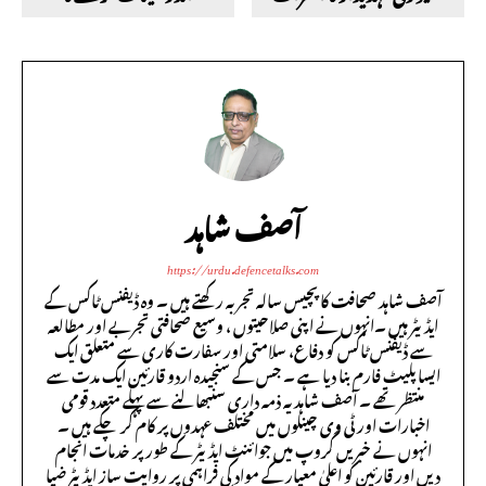
آصف شاہد
https://urdu.defencetalks.com
آصف شاہد صحافت کا پچیس سالہ تجربہ رکھتے ہیں ۔ وہ ڈیفنس ٹاکس کے
ایڈیٹر ہیں ۔انہوں نے اپنی صلاحیتوں ، وسیع صحافتی تجربے اور مطالعہ
سے ڈیفنس ٹاکس کو دفاع، سلامتی اور سفارت کاری سے متعلق ایک
ایسا پلیٹ فارم بنا دیا ہے ۔ جس کے سنجیدہ اردو قارئین ایک مدت سے
منتظر تھے ۔ آصف شاہد یہ ذمہ داری سنبھالنے سے پہلے متعدد قومی
اخبارات اور ٹی وی چینلوں میں مختلف عہدوں پر کام کر چکے ہیں ۔
انہوں نے خبریں گروپ میں جوائنٹ ایڈیٹر کے طور پر خدمات انجام
دیں اور قارئین کو اعلیٰ معیار کے مواد کی فراہمی پر روایت ساز ایڈیٹر ضیا