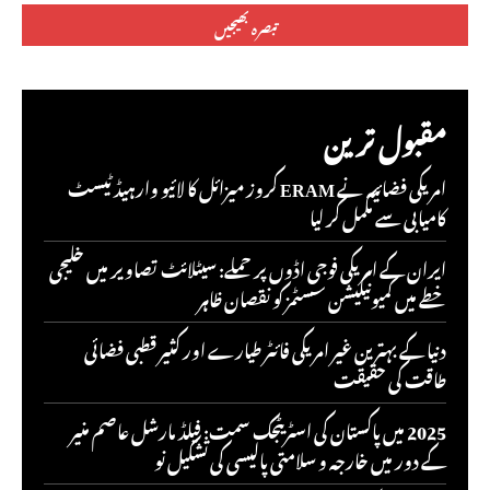
مقبول ترین
امریکی فضائیہ نے ERAM کروز میزائل کا لائیو وارہیڈ ٹیسٹ
کامیابی سے مکمل کر لیا
ایران کے امریکی فوجی اڈوں پر حملے: سیٹلائٹ تصاویر میں خلیجی
خطے میں کمیونیکیشن سسٹمز کو نقصان ظاہر
دنیا کے بہترین غیر امریکی فائٹر طیارے اور کثیر قطبی فضائی
طاقت کی حقیقت
2025 میں پاکستان کی اسٹریٹجک سمت: فیلڈ مارشل عاصم منیر
کے دور میں خارجہ و سلامتی پالیسی کی تشکیل نو