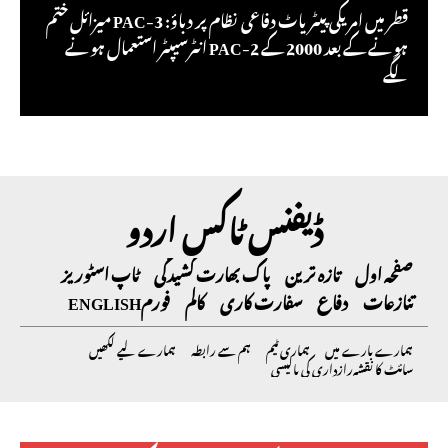
قطر میں امریکی پیٹریاٹ دفاعی نظام پر دباؤ: PAC-3 میزائل ختم
ہونے کے بعد 2000 کے PAC-2 انٹرسیپٹر استعمال ہونے
لگے
ڈیفنس ٹاکس اردو
صفحہ اول
تازہ ترین
پاک بھارت کشیدگی
ٹاپ اسٹوریز
تنازعات
دفاع
سفارت کاری
کالم
فورم
ENGLISH
ہمارے بارے میں
ہماری ٹیم
ہم سے رابطہ
ہمارے لیے لکھیں
سائٹ کا نقشہ
رازداری کی پالیسی