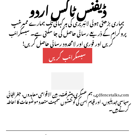
ڈیفنس ٹاکس اردو
ہماری بڑھتی ہوئی لائبریری کی ہر کہانی تک ہمارے ممبرشپ
پروگرام کے ذریعے رسائی حاصل کی جا سکتی ہے۔ سبسکرائب
کریں اور فوری اور لامحدود رسائی حاصل کریں!
سبسکرائب کریں
dfencetalks.com پر، ہم عسکری پیشرفت، بین الاقوامی معاہدوں، جغرافیائی
سیاسی تبدیلیوں، اور قیام امن کی کوششوں سمیت متعدد موضوعات کا احاطہ
کرتے ہیں۔