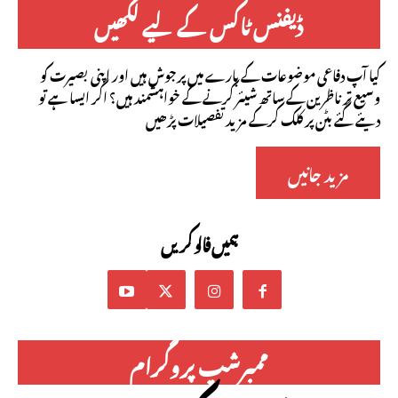
ڈیفنس ٹاکس کے لیے لکھیں
کیا آپ دفاعی موضوعات کے بارے میں پرجوش ہیں اور اپنی بصیرت کو
وسیع تر ناظرین کے ساتھ شیئر کرنے کے خواہشمند ہیں؟ اگر ایسا ہے تو
دیئے گئے بٹن پر کلک کرکے مزید تفصیلات پڑھیں
مزید جانیں
ہمیں فالو کریں
ممبرشپ پروگرام