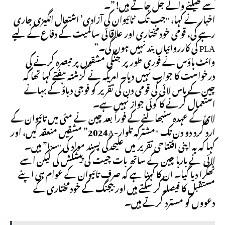
سے کھیلنے والے جل جاتے ہیں!”۔
اخبار نے کہا، "جب تک ‘تائیوان کی آزادی’ اشتعال انگیزی جاری
رہے گی، قومی خودمختاری اور علاقائی سالمیت کے دفاع کے لیے
PLA کی کارروائیاں بند نہیں ہوں گی۔”
وائٹ ہاؤس نے فوری طور پر جنگی مشقوں پر تبصرہ کرنے کی
درخواست کا جواب نہیں دیا۔ امریکہ نے گزشتہ ہفتے کہا تھا کہ
چین کے پاس لائی کی قومی دن کی تقریر کو فوجی دباؤ کے بہانے
استعمال کرنے کا کوئی جواز نہیں ہے۔
لائ کے عہدہ سنبھالنے کے فوراً بعد چین نے مئی میں تائیوان کے
ارد گرد دو دن تک "مشترکہ تلوار-2024A” مشقیں منعقد کیں، اور
کہا کہ یہ اپنی افتتاحی تقریر میں علیحدگی پسند مواد کی "سزا” ہیں۔
لائی نے بارہا چین کے ساتھ بات چیت کی پیشکش کی لیکن اسے
ٹھکرا دیا گیا۔ ان کا کہنا ہے کہ صرف تائیوان کے عوام ہی اپنے
مستقبل کا فیصلہ کر سکتے ہیں اور بیجنگ کے خودمختاری کے
دعووں کو مسترد کرتے ہیں۔