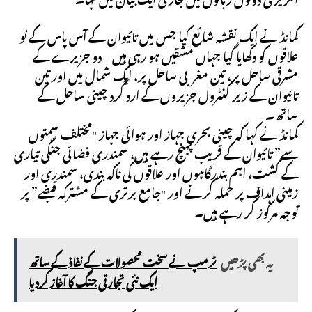
کمانڈ نے ایک نقشہ شائع کیا جس میں تائیوان کے آس پاس کے نو
علاقوں کو دکھایا گیا جہاں مشقیں ہو رہی ہیں – دو جزیرے کے
مشرقی ساحل پر، تین مغربی ساحل پر، ایک شمال میں اور تین
تائیوان کے زیر کنٹرول جزیروں کے ارد گرد چینی ساحل کے
ساتھ۔
کمانڈ نے کہا کہ چینی بحری جہاز اور ہوائی جہاز "مختلف سمتوں
سے” تائیوان کے قریب پہنچ رہے ہیں، سمندری فضائی جنگی تیاری
کے گشت، اہم بندرگاہوں اور علاقوں کی ناکہ بندی، سمندری اور
زمینی اہداف پر حملہ کرنے اور "جامع برتری کے مشترکہ قبضے” پر
توجہ مرکوز کر رہے ہیں۔
یہ بھی پڑھیں
ٹرمپ نے سخت محصولات کے نفاذ کے ساتھ
ایک نئی تجارتی جنگ کا آغاز کردیا