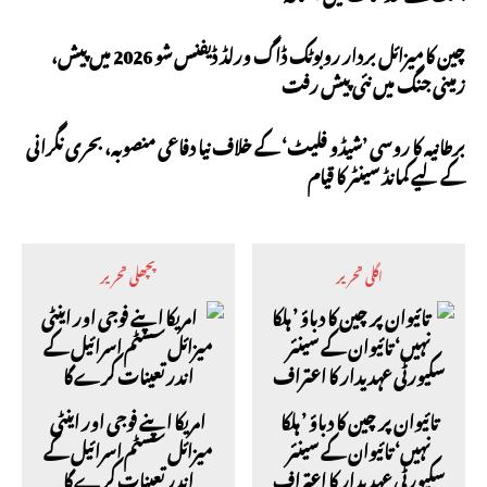
چین کا میزائل بردار روبوٹک ڈاگ ورلڈ ڈیفنس شو 2026 میں پیش،
زمینی جنگ میں نئی پیش رفت
برطانیہ کا روسی ’شیڈو فلیٹ‘ کے خلاف نیا دفاعی منصوبہ، بحری نگرانی
کے لیے کمانڈ سینٹر کا قیام
اگلی تحریر
پچھلی تحریر
تائیوان پر چین کا دباؤ ’ ہلکا
امریکا اپنے فوجی اور اینٹی
نہیں‘ تائیوان کے سینئر
میزائل سسٹم اسرائیل کے
سکیورٹی عہدیدار کا اعتراف
اندر تعینات کرے گا