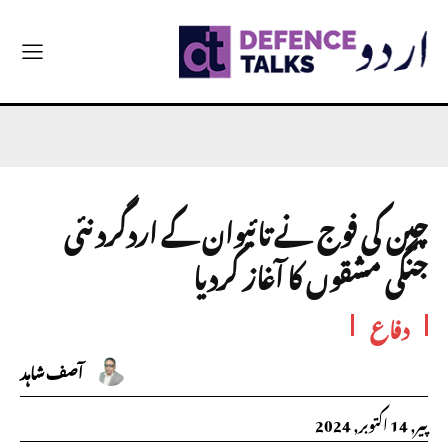
چین کی فوج نے تائیوان کے اردگرد نئی
جنگی مشقوں کا آغاز کردیا
دفاع
آصف شاہد
پیر, 14 اکتوبر, 2024