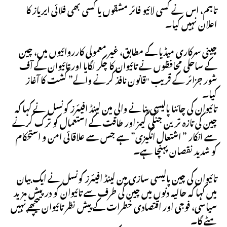
تاہم، اس نے کسی لائیو فائر مشقوں یا کسی بھی فلائی ایریاز کا
اعلان نہیں کیا۔
چینی سرکاری میڈیا کے مطابق، غیر معمولی کارروائیوں میں، چین
کے ساحلی محافظوں نے تائیوان کا چکر لگایا اور تائیوان کے آف
شور جزائر کے قریب "قانون نافذ کرنے والے” گشت کا آغاز
کیا۔
تائیوان کی چائنا پالیسی بنانے والی مین لینڈ افیئرز کونسل نے کہا کہ
چین کی تازہ ترین جنگی گیمز اور طاقت کے استعمال کو ترک کرنے
سے انکار ” اشتعال انگیزی” ہے جس سے علاقائی امن و استحکام
کو شدید نقصان پہنچا ہے۔
تائیوان کی چین پالیسی سازی مین لینڈ افیئرز کونسل نے ایک بیان
میں کہا کہ حالیہ دنوں میں چین کی طرف سے تائیوان کو درپیش مزید
سیاسی، فوجی اور اقتصادی خطرات کے پیش نظر تائیوان پیچھے نہیں
ہٹے گا۔