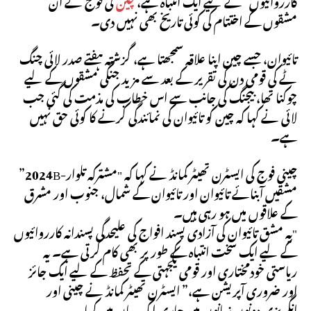
کارروائیوں” کے لیے ایک انتباہ ہے،
چین
کی فوج نے ان
مشقوں کے اختتام کی کوئی تاریخ بھی نہیں دی۔
تائیوان، جسے چین اپنا علاقہ سمجھتا ہے، گزشتہ ہفتے صدر لائی چنگ
ٹے کی قومی دن کی تقریر کے بعد سے مزید جنگی مشقوں کے لیے
چوکنا تھا، بیجنگ کی جانب سے اس خطاب کی مذمت کی گئی جب
لائی نے کہا کہ چین کو تائیوان کی نمائندگی کرنے کا کوئی حق نہیں
ہے۔
چینی فوج کی ایسٹرن تھیٹر کمانڈ نے کہا کہ "مشترکہ تلوار-2024B”
مشقیں آبنائے تائیوان اور تائیوان کے شمال، جنوب اور مشرق
کے علاقوں میں ہو رہی ہیں۔
"یہ مشق تائیوان کی آزادی پسند افواج کی علیحدگی پسندانہ کارروائیوں
کے لیے ایک سخت انتباہ کے طور پر بھی کام کرتی ہے۔ یہ
ریاستی خودمختاری اور قومی یکجہتی کے تحفظ کے لیے ایک جائز
اور ضروری آپریشن ہے،” ایسٹرن تھیٹر کمانڈ نے چینی اور
انگریزی دونوں زبانوں میں جاری ایک بیان میں کہا۔