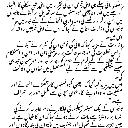
"صدر لائی پہلے ہی اپنی قومی دن کی تقریر میں اپنی خیر سگالی کا اظہار
کر چکے ہیں اور وہ چینی کمیونسٹوں کے ساتھ مل کر آبنائے تائیوان
میں امن برقرار رکھنے کی ذمہ داری اٹھانے کے لیے تیار ہیں۔”
تائیوان کی وزارت دفاع نے کہا کہ اس نے اپنی فوجیں روانہ کر
دی ہیں۔
وزارت نے مزید کہا کہ لائی کی قومی دن کی تقریر نے آبنائے
کراس تعلقات کی موجودہ حالت پر روشنی ڈالی اور امن و استحکام
کے تحفظ کے لیے فرم کے عزم کو اجاگر کیا اور موسمیاتی تبدیلی
جیسے چیلنجوں سے نمٹنے کے لیے مستقبل میں تعاون کی وکالت
کی۔
اس میں مزید کہا گیا کہ "چینی کمیونسٹوں کا ‘جھگڑے اٹھانے اور
مصیبت کو ہوا دینے’ کا دعویٰ سچائی سے مکمل طور پر انحراف
ہے۔”
تائیوان کے ایک سینئر سیکیورٹی اہلکار نے نام ظاہر نہ کرنے کی
شرط پر روئٹرز سے بات کرتے ہوئے کہا کہ ان کا خیال ہے کہ
چین جزیرے کے شمال اور جنوب میں تائیوان کی بندرگاہوں اور