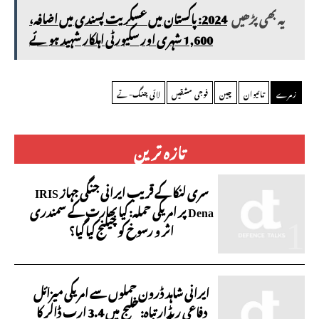
یہ بھی پڑھیں
2024: پاکستان میں عسکریت پسندی میں اضافہ،
1,600 شہری اور سکیورٹی اہلکار شہید ہو ئے
زمرے
تائیوان
چین
فوجی مشقیں
لائی چنگ-تے
تازہ ترین
سری لنکا کے قریب ایرانی جنگی جہاز IRIS
Dena پر امریکی حملہ: کیا بھارت کے سمندری
اثر و رسوخ کو چیلنج کیا گیا؟
ایرانی شاہد ڈرون حملوں سے امریکی میزائل
دفاعی ریڈار تباہ: خلیج میں 3.4 ارب ڈالر کا