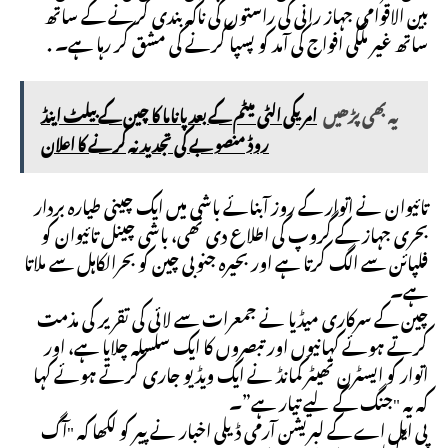
بین الاقوامی جہاز رانی کی راستوں کی ناکہ بندی کرنے کے ساتھ
ساتھ غیر ملکی افواج کی آمد کو پسپا کرنے کی مشق کر رہا ہے۔ .
یہ بھی پڑھیں
امریکی الٹی میٹم کے بعد پاناما کا چین کے بیلٹ اینڈ
روڈ منصوبے کی تجدید نہ کرنے کا اعلان
تائیوان نے اتوار کے روز آبنائے باشی میں ایک چینی طیارہ بردار
بحری جہاز کے گروپ کی اطلاع دی تھی، باشی چینل تائیوان کو
فلپائن سے الگ کرتا ہے اور بحیرہ جنوبی چین کو بحرالکاہل سے ملاتا
ہے۔
چین کے سرکاری میڈیا نے جمعرات سے لائی کی تقریر کی مذمت
کرتے ہوئے کہانیوں اور تبصروں کا ایک سلسلہ چلایا ہے، اور
اتوار کو ایسٹرن تھیٹر کمانڈ نے ایک ویڈیو جاری کرتے ہوئے کہا
کہ یہ "جنگ کے لیے تیار ہے”۔
پی ایل اے کے لبریشن آرمی ڈیلی اخبار نے پیر کو لکھا کہ "آگ