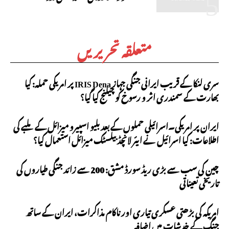
متعلقہ تحریریں
سری لنکا کے قریب ایرانی جنگی جہاز IRIS Dena پر امریکی حملہ: کیا
بھارت کے سمندری اثر و رسوخ کو چیلنج کیا گیا؟
ایران پر امریکی۔اسرائیلی حملوں کے بعد بلیو اسپیرو میزائل کے ملبے کی
اطلاعات: کیا اسرائیل نے ایئر لانچڈ بیلسٹک میزائل استعمال کیا؟
چین کی سب سے بڑی ریڈ سورڈ مشق: 200 سے زائد جنگی طیاروں کی
تاریخی تعیناتی
امریکہ کی بڑھتی عسکری تیاری اور ناکام مذاکرات، ایران کے ساتھ
جنگ کے خدشات میں اضافہ