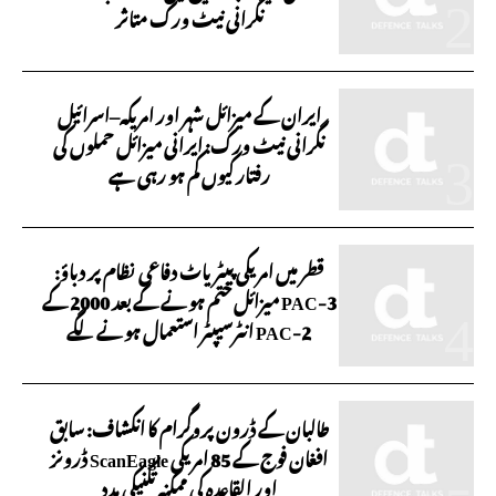
نگرانی نیٹ ورک متاثر
ایران کے میزائل شہر اور امریکہ–اسرائیل
نگرانی نیٹ ورک: ایرانی میزائل حملوں کی
رفتار کیوں کم ہو رہی ہے
قطر میں امریکی پیٹریاٹ دفاعی نظام پر دباؤ:
PAC-3 میزائل ختم ہونے کے بعد 2000 کے
PAC-2 انٹرسیپٹر استعمال ہونے لگے
طالبان کے ڈرون پروگرام کا انکشاف: سابق
افغان فوج کے 85 امریکی ScanEagle ڈرونز
اور القاعدہ کی ممکنہ تکنیکی مدد