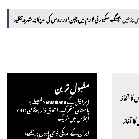
ھی پڑھیں
بیجنگ سکیورٹی فورم میں چین اور روس کی امریکا پر شدید تنقید
مقبول ترین
اسرائیل کے Somaliland فیصلے پر
پاکستان متحرک، اسحاق ڈار ہنگامی OIC
اجلاس میں شریک
کا آغاز
ایران کے امریکی فوجی اڈوں پر حملے: