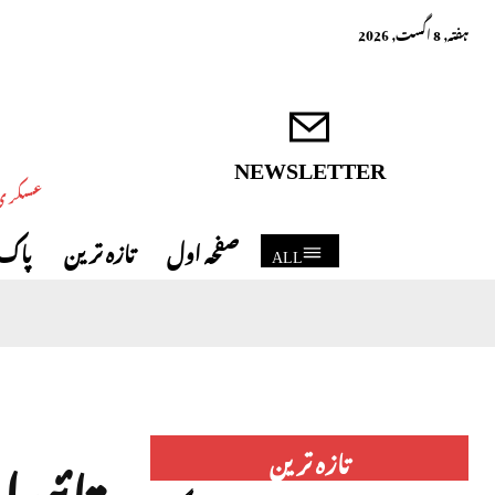
ہفتہ, 8 اگست, 2026
NEWSLETTER
عسکری 
صفحہ اول
تازہ ترین
پاک 
ALL
تائیوا
تازہ ترین