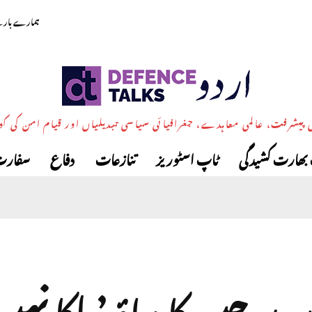
ہمارے بارے
پیشرفت، عالمی معاہدے، جغرافیائی سیاسی تبدیلیاں اور قیام امن کی ک
بھارت کشیدگی
ٹاپ اسٹوریز
تنازعات
دفاع
سفارت
ن پر چین کا دباؤ ’ ہلکا نہ