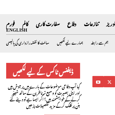
وریز
تنازعات
دفاع
سفارت کاری
کالم
فورم
ENGLISH
ہم سے رابطہ
ہمارے لیے لکھیں
سائٹ کا نقشہ
رازداری کی پالیسی
ڈیفنس ٹاکس کے لیے لکھیں
کیا آپ دفاعی موضوعات کے بارے میں پرجوش ہیں
اور اپنی بصیرت کو وسیع تر ناظرین کے ساتھ شیئر
کرنے کے خواہشمند ہیں؟ اگر ایسا ہے تو دیئے گئے
بٹن پر کلک کرکے مزید تفصیلات پڑھیں