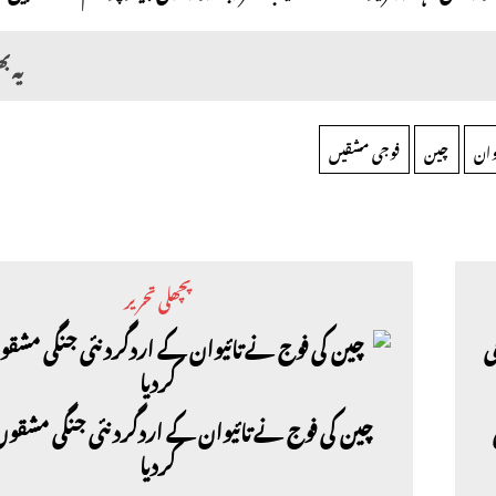
یہ ب
یوان
چین
فوجی مشقیں
پچھلی تحریر
چین کی فوج نے تائیوان کے اردگرد نئی جنگی مشقوں 
کردیا