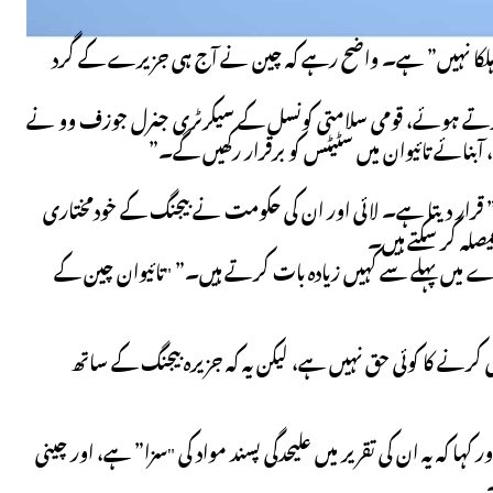
 "ہلکا نہیں” ہے۔ واضح رہے کہ چین نے آج ہی جزیرے کے گرد
 کرتے ہوئے، قومی سلامتی کونسل کے سیکرٹری جنرل جوزف وو نے
آبنائے تائیوان میں سٹیٹس کو برقرار رکھیں گے۔”
سند” قرار دیتا ہے۔ لائی اور ان کی حکومت نے بیجنگ کے خودمختاری
لہ کر سکتے ہیں۔
ارے میں پہلے سے کہیں زیادہ بات کرتے ہیں۔” "تائیوان چین کے
ندگی کرنے کا کوئی حق نہیں ہے، لیکن یہ کہ جزیرہ بیجنگ کے ساتھ
ر کہا کہ یہ ان کی تقریر میں علیحدگی پسند مواد کی "سزا” ہے، اور چینی