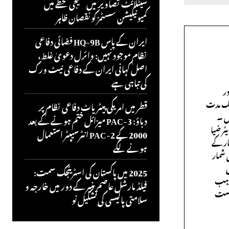
سیٹلائٹ تصاویر میں خلیجی خطے میں
کمیونیکیشن سسٹمز کو نقصان ظاہر
ایران کے پاس HQ-9B فضائی دفاعی
نظام موجود نہیں: وائرل دعویٰ غلط،
اصل کہانی ایران کے دفاعی نیٹ ورک
کی تباہی ہے
ر
ایک مدت
قطر میں امریکی پیٹریاٹ دفاعی نظام پر
ں ۔
دباؤ: PAC-3 میزائل ختم ہونے کے بعد
ٹر ضیا
2000 کے PAC-2 انٹرسیپٹر استعمال
ار کے
ہونے لگے
 شمار
ی
2025 میں پاکستان کی اسٹریٹجک سمت:
مذہب
فیلڈ مارشل عاصم منیر کے دور میں خارجہ و
درست
سلامتی پالیسی کی تشکیل نو