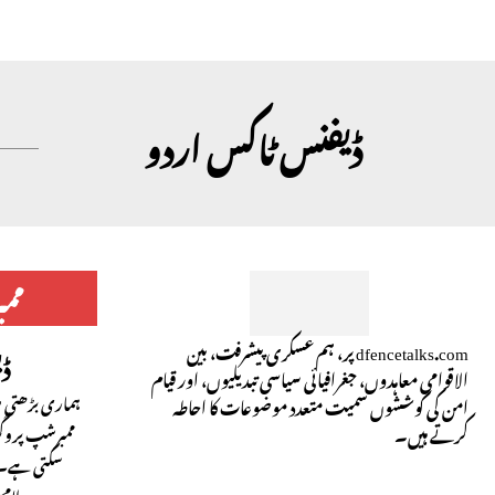
ڈیفنس ٹاکس اردو
مم
dfencetalks.com پر، ہم عسکری پیشرفت، بین
ڈ
الاقوامی معاہدوں، جغرافیائی سیاسی تبدیلیوں، اور قیام
ہماری بڑھتی ہو
امن کی کوششوں سمیت متعدد موضوعات کا احاطہ
کرتے ہیں۔
ممبرشپ پروگ
سکتی ہے۔ 
لام