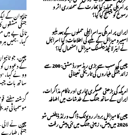
پر امریکی حملہ: کیا بھارت کے سمندری اثر و
رسوخ کو چیلنج کیا گیا؟
تائیوان کے ایک 
جنگی مشقوں کا
ایران پر امریکی۔اسرائیلی حملوں کے بعد بلیو
تائی پے میں 
اسپیرو میزائل کے ملبے کی اطلاعات: کیا اسرائیل
کہا، "ہمیں ہر
نے ایئر لانچڈ بیلسٹک میزائل استعمال کیا؟
چین، جو تائیوا
چین کی سب سے بڑی ریڈ سورڈ مشق: 200 سے
کے دعووں کو م
زائد جنگی طیاروں کی تاریخی تعیناتی
وو نے کہا، "د
ساتھ بات چیت
امریکہ کی بڑھتی عسکری تیاری اور ناکام مذاکرات،
گزشتہ ہفتے قوم
ایران کے ساتھ جنگ کے خدشات میں اضافہ
موسمیاتی تبدی
چین کا میزائل بردار روبوٹک ڈاگ ورلڈ ڈیفنس شو
چین نے لائی کے 
2026 میں پیش، زمینی جنگ میں نئی پیش رفت
جنگی طیارے او