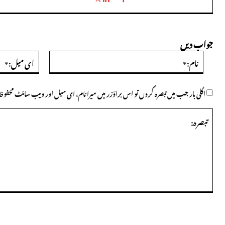
جواب دیں
نام:*
اگلی بار جب میں تبصرہ کروں تو اس براؤزر میں میرا نام، ای میل اور ویب سائٹ محف
تبصرہ: