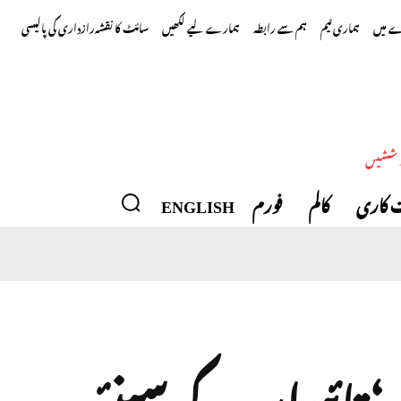
 میں
ہماری ٹیم
ہم سے رابطہ
ہمارے لیے لکھیں
سائٹ کا نقشہ
رازداری کی پالیسی
وششیں
 کاری
کالم
فورم
ENGLISH
یں‘ تائیوان کے سینئر