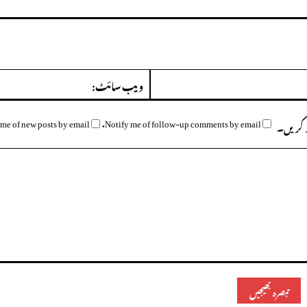
ای
میل:*
me of new posts by email.
Notify me of follow-up comments by email.
وظ کریں۔