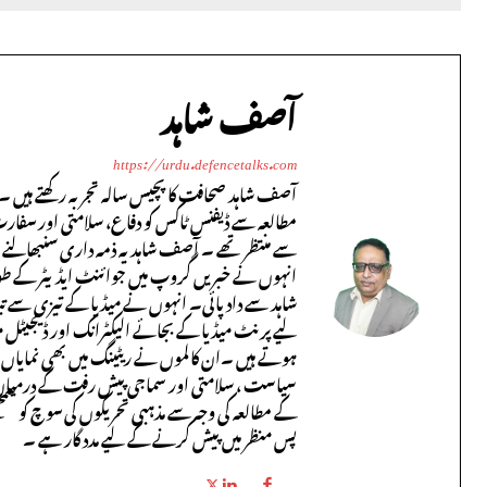
آصف شاہد
https://urdu.defencetalks.com
آصف شاہد صحافت کا پچیس سالہ تجربہ رکھتے ہیں ۔ 
مطالعہ سے ڈیفنس ٹاکس کو دفاع، سلامتی اور سفار
سے منتظر تھے ۔ آصف شاہد یہ ذمہ داری سنبھالنے س
انہوں نے خبریں گروپ میں جوائنٹ ایڈیٹر کے طور پر 
شاہد سے داد پائی۔ انہوں نے میڈیا کے تیزی سے ت
لیے پرنٹ میڈیا کے بجائے الیکٹرانک اور ڈیجیٹل میڈ
ہوتے ہیں ۔ان کالموں نے ریٹینگ میں بھی نمایاں درج
سیاست ، سلامتی اور سماجی پیش رفت کے درمیان 
کے مطالعہ کی وجہ سے مذہبی تحریکوں کی سوچ کو سم
پس منظر میں پیش کرنے کے لیے مدد گار ہے ۔