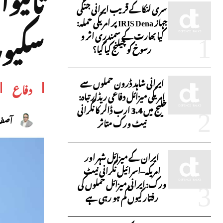
سری لنکا کے قریب ایرانی جنگی
جہاز IRIS Dena پر امریکی حملہ:
سکیور
کیا بھارت کے سمندری اثر و
رسوخ کو چیلنج کیا گیا؟
ایرانی شاہد ڈرون حملوں سے
دفاع
امریکی میزائل دفاعی ریڈار تباہ:
خلیج میں 3.4 ارب ڈالر کا نگرانی
آصف 
نیٹ ورک متاثر
ایران کے میزائل شہر اور
امریکہ–اسرائیل نگرانی نیٹ
ورک: ایرانی میزائل حملوں کی
رفتار کیوں کم ہو رہی ہے