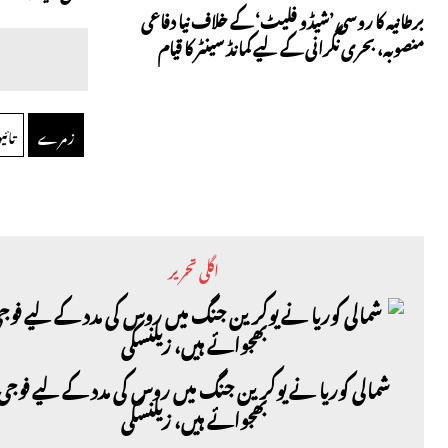
برطانیہ کا روسی ’شیڈو فلیٹ‘ کے خلاف نیا دفاعی
منصوبہ، بحری نگرانی کے لیے کمانڈ سینٹر کا قیام
زمرے
تائ
اگلی تحریر
شمالی کوریا نے یوکرین جنگ میں روس کی مدد کے لیے فوجی
بھجوائے ہیں، زیلنسکی