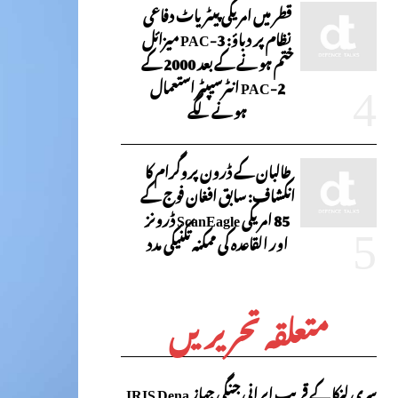
قطر میں امریکی پیٹریاٹ دفاعی
نظام پر دباؤ: PAC-3 میزائل
ختم ہونے کے بعد 2000 کے
PAC-2 انٹرسیپٹر استعمال
ہونے لگے
طالبان کے ڈرون پروگرام کا
انکشاف: سابق افغان فوج کے
85 امریکی ScanEagle ڈرونز
اور القاعدہ کی ممکنہ تکنیکی مدد
متعلقہ تحریریں
سری لنکا کے قریب ایرانی جنگی جہاز IRIS Dena