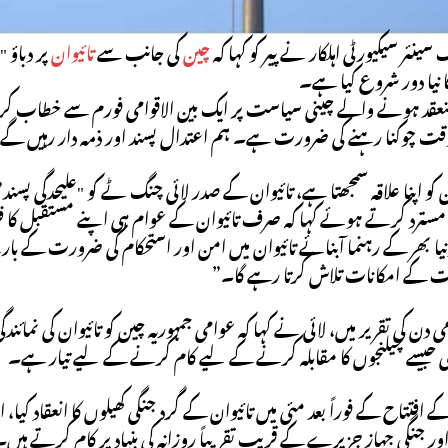
سینئر سیکیورٹی اہلکار نے پیر کو کہا کہ
چین
کی جانب سے
تائیوان
پر دباؤ
 نیا دور شروع کیا ہے۔
منعقد ہونے والے چینی سیاست پر ایک بین الاقوامی فورم سے خطاب
 وقت چوکنا رہنے کی ضرورت ہے۔ ہم اعتدال پسند اور ذمہ دار رہیں گے، 
ن کو اپنا علاقہ سمجھتا ہے، تائیوان کے صدر لائی چنگ ٹے کو "علیحدگی پ
سترد کرتے ہوئے کہا کہ صرف تائیوان کے عوام ہی اپنے مستقبل کا فیص
نیا بھر کے رہنما آبنائے تائیوان میں امن اور استحکام کی ضرورت کے ب
 کے امکانات تلاش کرتا رہے گا۔”
ی دن کی تقریر میں، لائی نے کہا کہ عوامی جمہوریہ چین کو تائیوان کی نمائ
لی جیسے چیلنجوں کا مقابلہ کرنے کے لیے کام کرنے کے لیے تیار ہے۔
افتتاح کے فوراً بعد مئی میں تائیوان کے گرد جنگی کھیلوں کا انعقاد کیا، او
ر جنگی جہاز جزیرے کے قریب تقریباً روزانہ کی بنیاد پر کام کرتے ہیں۔