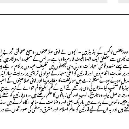
وہ ڈیفنس ٹاکس کے ایڈیٹر ہیں ۔انہوں نے اپنی صلاحیتوں ، وسیع صحافتی تجربے او
ت کاری سے متعلق ایک ایسا پلیٹ فارم بنا دیا ہے ۔ جس کے سنجیدہ اردو قارئین 
ے پہلے متعدد قومی اخبارات اور ٹی وی چینلوں میں مختلف عہدوں پر کام کر چکے ہی
خدمات انجام دیں اور قارئین کو اعلیٰ معیار کے مواد کی فراہمی پر روایت ساز ایڈی
بدیل ہوتے ہوئے منظر نامے میں موافقت کا مظاہرہ کیا اور اپنی صلاحیتوں کے اظہ
یا کو منتخب کیا ۔ڈان ٹی وی پر لکھے گئے ان کے فکر انگیز کالم حوالے کے زمرے میں
ہ حاصل کیا۔وہ تاریخ ، ادب اور کئی زبانوں کا علم رکھتے ہیں ۔وہ قارئین کو خطے ک
پیچیدہ تعامل کے بارے میں باریک بینی اور وضاحت کے ساتھ آگاہ کرتے ہیں ۔
جھتے ہیں اور یہ ان کے لیے قارئین کو عالم اسلام اور مشرق وسطیٰ کی صورتحال سے 