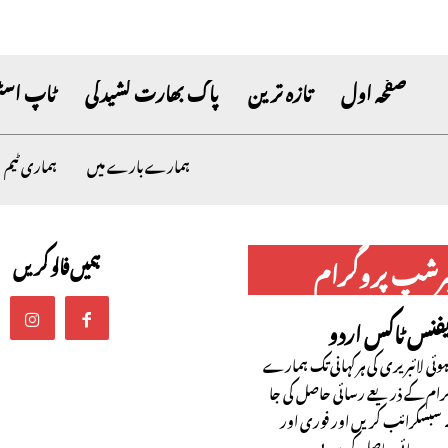
صفحہ اول
تازہ ترین
پاک بھارت کشیدگی
ٹاپ اسٹ
ہمارے بارے میں
ہماری ٹیم
ہمیں فالو کریں
برشپ پروگرام
یفنس ٹاکس اردو
ئی لائبریری کی ہر کہانی تک ہمارے
رام کے ذریعے رسائی حاصل کی جا
سبسکرائب کریں اور فوری اور
حدود رسائی حاصل کریں!