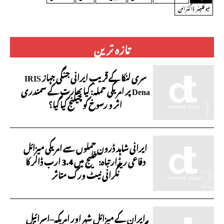
نیوکلیئر ڈاکٹرائن
تازہ ترین
سری لنکا کے قریب ایرانی جنگی جہاز IRIS
Dena پر امریکی حملہ: کیا بھارت کے سمندری
اثر و رسوخ کو چیلنج کیا گیا؟
ایرانی شاہد ڈرون حملوں سے امریکی میزائل
دفاعی ریڈار تباہ: خلیج میں 3.4 ارب ڈالر کا
نگرانی نیٹ ورک متاثر
ایران کے میزائل شہر اور امریکہ–اسرائیل