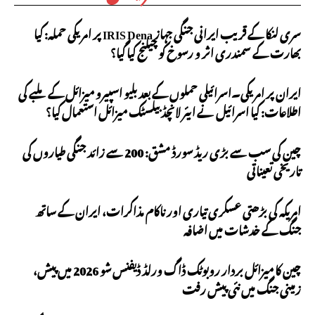
سری لنکا کے قریب ایرانی جنگی جہاز IRIS Dena پر امریکی حملہ: کیا
بھارت کے سمندری اثر و رسوخ کو چیلنج کیا گیا؟
ایران پر امریکی۔اسرائیلی حملوں کے بعد بلیو اسپیرو میزائل کے ملبے کی
اطلاعات: کیا اسرائیل نے ایئر لانچڈ بیلسٹک میزائل استعمال کیا؟
چین کی سب سے بڑی ریڈ سورڈ مشق: 200 سے زائد جنگی طیاروں کی
تاریخی تعیناتی
امریکہ کی بڑھتی عسکری تیاری اور ناکام مذاکرات، ایران کے ساتھ
جنگ کے خدشات میں اضافہ
چین کا میزائل بردار روبوٹک ڈاگ ورلڈ ڈیفنس شو 2026 میں پیش،
زمینی جنگ میں نئی پیش رفت