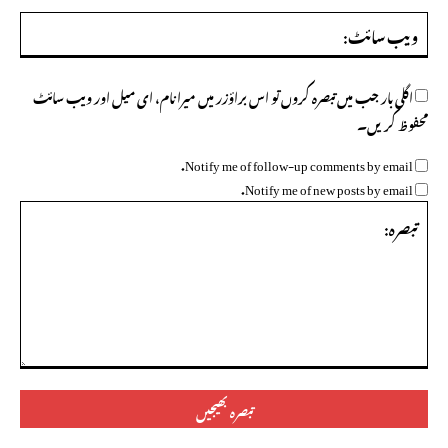
ویب
سائ
اگلی بار جب میں تبصرہ کروں تو اس براؤزر میں میرا نام، ای میل اور ویب سائٹ
محفوظ کریں۔
Notify me of follow-up comments by email.
Notify me of new posts by email.
تبصرہ: