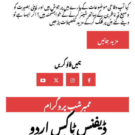
کیا آپ دفاعی موضوعات کے بارے میں پرجوش ہیں اور اپنی بصیرت کو
وسیع تر ناظرین کے ساتھ شیئر کرنے کے خواہشمند ہیں؟ اگر ایسا ہے تو
دیئے گئے بٹن پر کلک کرکے مزید تفصیلات پڑھیں
مزید جانیں
ہمیں فالو کریں
ممبرشپ پروگرام
ڈیفنس ٹاکس اردو