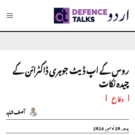
روس کے اپ ڈیٹ جوہری ڈاکٹرائن کے
چیدہ نکات
دفاع
آصف شاہد
بدھ, 20 نومبر, 2024