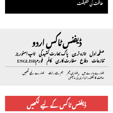
طاقت کی حقیقت
ڈیفنس ٹاکس اردو
صفحہ اول
تازہ ترین
پاک بھارت کشیدگی
ٹاپ اسٹوریز
تنازعات
دفاع
سفارت کاری
کالم
فورم
ENGLISH
ہمارے بارے میں
ہماری ٹیم
ہم سے رابطہ
ہمارے لیے لکھیں
سائٹ کا نقشہ
رازداری کی پالیسی
ڈیفنس ٹاکس کے لیے لکھیں