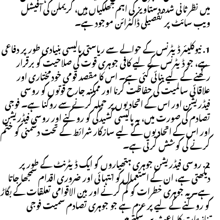
میں نظر ثانی شدہ دستاویز کی اہم جھلکیاں ہیں، کریملن کی آفیشل
ویب سائٹ پر تفصیلی ڈاکٹرائن موجود ہے۔
نیوکلیئر ڈیٹرنس کے حوالے سے ریاستی پالیسی بنیادی طور پر دفاعی
ہے، جو ڈیٹرنس کے لیے کافی جوہری قوت کی صلاحیت کو برقرار
رکھنے کے لیے بنائی گئی ہے۔ اس کا مقصد قومی خودمختاری اور
علاقائی سالمیت کی حفاظت کرنا اور ممکنہ جارح قوتوں کو روسی
فیڈریشن اور اس کے اتحادیوں پر حملہ کرنے سے روکنا ہے۔ فوجی
تصادم کی صورت میں، یہ پالیسی کشیدگی کو روکنے اور روسی فیڈریشن
اور اس کے اتحادیوں کے لیے سازگار شرائط کے تحت دشمنی کو ختم
کرنے کی کوشش کرتی ہے۔
روسی فیڈریشن جوہری ہتھیاروں کو ایک ڈیٹرنٹ کے طور پر
دیکھتی ہے، ان کے استعمال کو انتہائی اور ضروری اقدام سمجھا جاتا
ہے۔ یہ جوہری خطرات کو کم کرنے اور بین الاقوامی تعلقات کے بگاڑ
کو روکنے کے لیے پرعزم ہے جو جوہری تصادم سمیت فوجی
تنازعات کا باعث بن سکتے ہیں۔