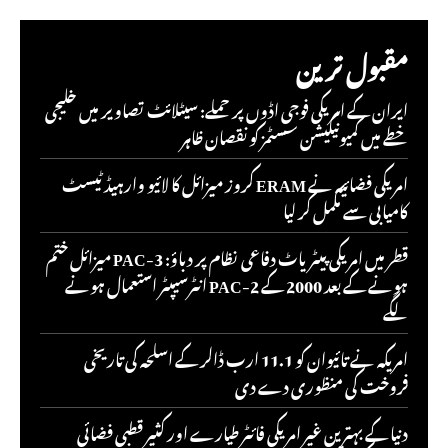
مقبول ترین
ایران کے امریکی فوجی اڈوں پر حملے: سیٹلائٹ تصاویر میں خلیجی
خطے میں کمیونیکیشن سسٹمز کو نقصان ظاہر
امریکی فضائیہ نے ERAM کروز میزائل کا لائیو وارہیڈ ٹیسٹ
کامیابی سے مکمل کر لیا
قطر میں امریکی پیٹریاٹ دفاعی نظام پر دباؤ: PAC-3 میزائل ختم
ہونے کے بعد 2000 کے PAC-2 انٹرسیپٹر استعمال ہونے
لگے
امریکہ نے تائیوان کو 11.1 ارب ڈالر کے اسلحہ کی تاریخی
فروخت کی منظوری دے دی
دنیا کے بہترین غیر امریکی فائٹر طیارے اور کثیر قطبی فضائی