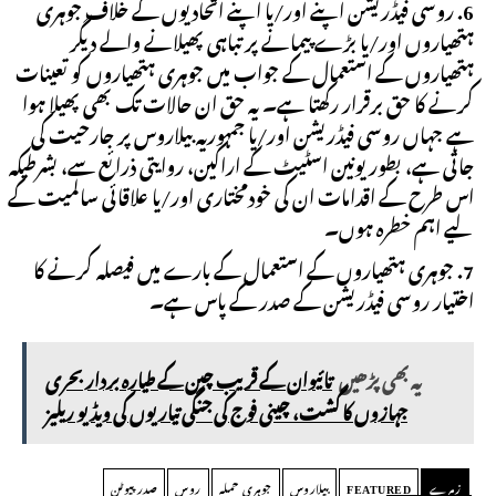
روسی فیڈریشن اپنے اور/یا اپنے اتحادیوں کے خلاف جوہری
ہتھیاروں اور/یا بڑے پیمانے پر تباہی پھیلانے والے دیگر
ہتھیاروں کے استعمال کے جواب میں جوہری ہتھیاروں کو تعینات
کرنے کا حق برقرار رکھتا ہے۔ یہ حق ان حالات تک بھی پھیلا ہوا
ہے جہاں روسی فیڈریشن اور/یا جمہوریہ بیلاروس پر جارحیت کی
جاتی ہے، بطور یونین اسٹیٹ کے اراکین، روایتی ذرائع سے، بشرطیکہ
اس طرح کے اقدامات ان کی خودمختاری اور/یا علاقائی سالمیت کے
لیے اہم خطرہ ہوں۔
جوہری ہتھیاروں کے استعمال کے بارے میں فیصلہ کرنے کا
اختیار روسی فیڈریشن کے صدر کے پاس ہے۔
یہ بھی پڑھیں
تائیوان کے قریب چین کے طیارہ بردار بحری
جہازوں کا گشت، چینی فوج کی جنگی تیاریوں کی ویڈیو ریلیز
زمرے
FEATURED
بیلاروس
جوہری حملہ
روس
صدر پیوٹن