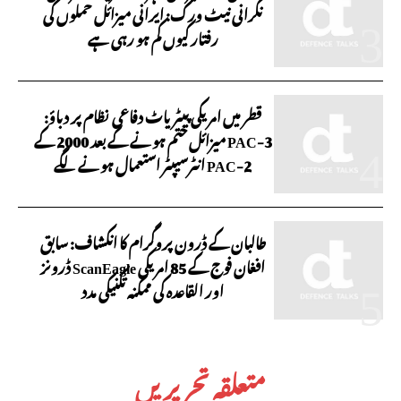
نگرانی نیٹ ورک: ایرانی میزائل حملوں کی
رفتار کیوں کم ہو رہی ہے
قطر میں امریکی پیٹریاٹ دفاعی نظام پر دباؤ:
PAC-3 میزائل ختم ہونے کے بعد 2000 کے
PAC-2 انٹرسیپٹر استعمال ہونے لگے
طالبان کے ڈرون پروگرام کا انکشاف: سابق
افغان فوج کے 85 امریکی ScanEagle ڈرونز
اور القاعدہ کی ممکنہ تکنیکی مدد
متعلقہ تحریریں