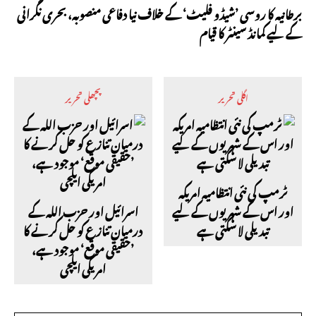
برطانیہ کا روسی ’شیڈو فلیٹ‘ کے خلاف نیا دفاعی منصوبہ، بحری نگرانی
کے لیے کمانڈ سینٹر کا قیام
اگلی تحریر
پچھلی تحریر
ٹرمپ کی نئی انتظامیہ امریکہ
اور اس کے شہریوں کے لیے
اسرائیل اور حزب اللہ کے
تبدیلی لا سکتی ہے
درمیان تنازع کو حل کرنے کا
’حقیقی موقع‘ موجود ہے،
امریکی ایلچی