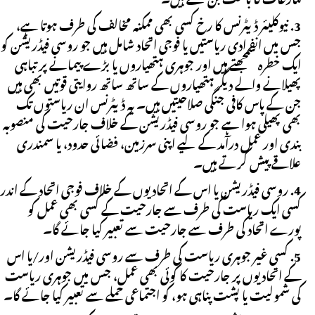
نیوکلیئر ڈیٹرنس کا رخ کسی بھی ممکنہ مخالف کی طرف ہوتا ہے،
جس میں انفرادی ریاستیں یا فوجی اتحاد شامل ہیں جو روسی فیڈریشن کو
ایک خطرہ سمجھتے ہیں اور جوہری ہتھیاروں یا بڑے پیمانے پر تباہی
پھیلانے والے دیگر ہتھیاروں کے ساتھ ساتھ روایتی قوتیں بھی ہیں
جن کے پاس کافی جنگی صلاحیتیں ہیں۔ یہ ڈیٹرنس ان ریاستوں تک
بھی پھیلی ہوا ہے جو روسی فیڈریشن کے خلاف جارحیت کی منصوبہ
بندی اور عمل درآمد کے لیے اپنی سرزمین، فضائی حدود، یا سمندری
علاقے پیش کرتے ہیں۔
روسی فیڈریشن یا اس کے اتحادیوں کے خلاف فوجی اتحاد کے اندر
کسی ایک ریاست کی طرف سے جارحیت کے کسی بھی عمل کو
پورے اتحاد کی طرف سے جارحیت سے تعبیر کیا جائے گا۔
کسی غیر جوہری ریاست کی طرف سے روسی فیڈریشن اور/یا اس
کے اتحادیوں پر جارحیت کا کوئی بھی عمل، جس میں جوہری ریاست
کی شمولیت یا پشت پناہی ہو، کو اجتماعی حملے سے تعبیر کیا جائے گا۔