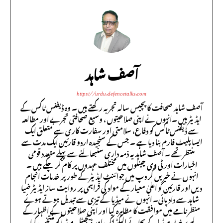
آصف شاہد
https://urdu.defencetalks.com
آصف شاہد صحافت کا پچیس سالہ تجربہ رکھتے ہیں ۔ وہ ڈیفنس ٹاکس کے
ایڈیٹر ہیں ۔انہوں نے اپنی صلاحیتوں ، وسیع صحافتی تجربے اور مطالعہ
سے ڈیفنس ٹاکس کو دفاع، سلامتی اور سفارت کاری سے متعلق ایک
ایسا پلیٹ فارم بنا دیا ہے ۔ جس کے سنجیدہ اردو قارئین ایک مدت سے
منتظر تھے ۔ آصف شاہد یہ ذمہ داری سنبھالنے سے پہلے متعدد قومی
اخبارات اور ٹی وی چینلوں میں مختلف عہدوں پر کام کر چکے ہیں ۔
انہوں نے خبریں گروپ میں جوائنٹ ایڈیٹر کے طور پر خدمات انجام
دیں اور قارئین کو اعلیٰ معیار کے مواد کی فراہمی پر روایت ساز ایڈیٹر ضیا
شاہد سے داد پائی۔ انہوں نے میڈیا کے تیزی سے تبدیل ہوتے ہوئے
منظر نامے میں موافقت کا مظاہرہ کیا اور اپنی صلاحیتوں کے اظہار کے
لیے پرنٹ میڈیا کے بجائے الیکٹرانک اور ڈیجیٹل میڈیا کو منتخب کیا ۔