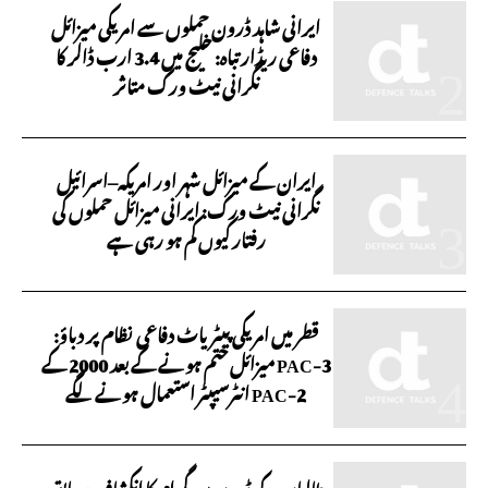
ایرانی شاہد ڈرون حملوں سے امریکی میزائل
دفاعی ریڈار تباہ: خلیج میں 3.4 ارب ڈالر کا
نگرانی نیٹ ورک متاثر
ایران کے میزائل شہر اور امریکہ–اسرائیل
نگرانی نیٹ ورک: ایرانی میزائل حملوں کی
رفتار کیوں کم ہو رہی ہے
قطر میں امریکی پیٹریاٹ دفاعی نظام پر دباؤ:
PAC-3 میزائل ختم ہونے کے بعد 2000 کے
PAC-2 انٹرسیپٹر استعمال ہونے لگے
طالبان کے ڈرون پروگرام کا انکشاف: سابق