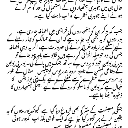
حال ہی میں جوہری ہتھیاروں کے استعمال کی حد کو کم کرتے
ہوئے اپنے جوہری نظریے کو اپ ڈیٹ کیا ہے۔
جب کہ یوکرین کو ہتھیاروں کی فراہمی میں اضافہ جاری ہے،
یورپیوں کو یہ بھی کہا جا رہا ہے کہ ان کے ممالک کو تیار رہنے کے
لیے اسلحے پر زیادہ خرچ کرنے کی ضرورت ہے، اگر یہ وہی اضافہ
جس کی وہ حوصلہ افزائی کر رہے ہیں، قابو سے باہر ہو جائے تو
یورپی یونین خود کو روس کے ساتھ جنگ ​​میں پائے گی۔ یورپی یونین
کے دفاعی کمشن کے نامزد کردہ آندریوس کوبیلیس – مثال کے طور
پر "روس کے خطرے” سے نمٹنے کے لیے ایک نئی پوزیشن – کا
خیال ہے کہ یونین کو ماسکو کو روکنے کے لیے "جنگی ہتھیاروں کا
ذخیرہ” بننا چاہیے۔
جنگی معیشت کے منتر کو بھی فروغ دیا گیا ہے، کیونکہ یورپیوں کو یہ
یقین کرنے پر مجبور کیا گیا ہے کہ ایک فوجی بلڈ اپ کمزور ہوتی
یورپی معیشت کو مضبوط کرسکتا ہے۔