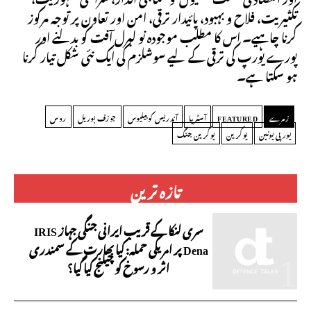
تکثیریت، فلاح و بہبود، پائیدار ترقی، امن اور تعاون پر توجہ مرکوز
کرنا چاہیے۔ اس کا مطلب موجودہ نو لبرل آفت کو بدلنے اور
پورے یورپ کی ترقی کے لیے سوشلزم کی ایک نئی شکل تیار کرنا
ہو سکتا ہے۔
زمرے
FEATURED
آسٹریا
آندریس کوبیلیوس
جوزف بوریل
روس
یورپی یونین
یوکرین
یوکرین جنگ
تازہ ترین
سری لنکا کے قریب ایرانی جنگی جہاز IRIS
Dena پر امریکی حملہ: کیا بھارت کے سمندری
اثر و رسوخ کو چیلنج کیا گیا؟