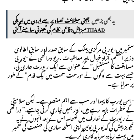
یہ بھی پڑھیں
چینی سیٹلائٹ تصاویر سے اردن میں امریکی
THAAD میزائل دفاعی نظام کی تعیناتی سامنے آ گئی
ستمبر میں، یورپی مرکزی بینک کے سابق صدر اور سابق اطالوی
وزیرِ اعظم، آزاد خیال ماہر معاشیات ماریو دراگھی نے "یورپی
مسابقت کا مستقبل” کے عنوان سے ایک رپورٹ جاری کی،
جسے بہت سے لوگوں نے "درست سمت میں ایک قدم” کے طور
پر سراہا ہے۔
"امن یورپ کا پہلا اور سب سے اہم مقصد ہے۔ لیکن سلامتی
کے خطرات بڑھ رہے ہیں، اور ہمیں تیاری کرنی چاہیے،” دراگھی
نے رپورٹ کے تعارف میں لکھا۔ اس کے بعد انہوں نے یہ
تجویز پیش کی کہ یورپی یونین اپنی اسلحہ سازی کی صنعت کی تعمیر
میں بہت زیادہ سرمایہ کاری کرے۔