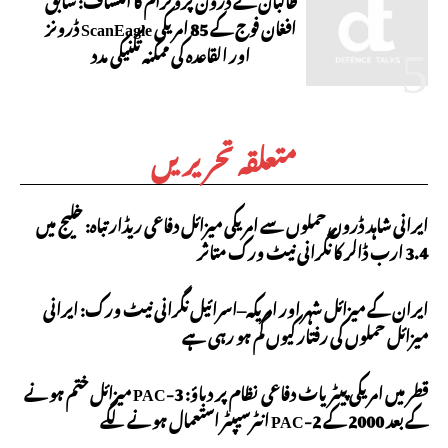
افغان فوج کے 85 امریکی ScanEagle ڈرونز
اور القاعدہ کی ممکنہ تکنیکی مدد
متعلقہ تحریریں
ایرانی شاہد ڈرون حملوں سے امریکی میزائل دفاعی ریڈار تباہ: خلیج میں
3.4 ارب ڈالر کا نگرانی نیٹ ورک متاثر
ایران کے میزائل شہر اور امریکہ–اسرائیل نگرانی نیٹ ورک: ایرانی
میزائل حملوں کی رفتار کیوں کم ہو رہی ہے
قطر میں امریکی پیٹریاٹ دفاعی نظام پر دباؤ: PAC-3 میزائل ختم ہونے
کے بعد 2000 کے PAC-2 انٹرسیپٹر استعمال ہونے لگے