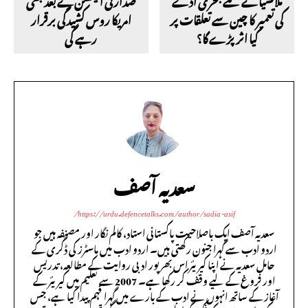
ملائشیا کے نئے بحری اڈے
صدارتی الیکشن کے بعد بھی
کی تعمیر کا چین سے تعلقات پر
امریکا روس کشیدگی برقرار
کیا اثر پڑے گا؟
رہے گی
سعدیہ آصف
https://urdu.defencetalks.com/author/sadia-asif/
سعدیہ آصف ایک باصلاحیت پاکستانی استاد، کالم نگار اور مصنفہ ہیں جو
اردو ادب سے گہرا جنون رکھتی ہیں۔ اردو ادب میں ماسٹرز کی ڈگری کے
حامل سعدیہ نے اپنا کیریئر اس بھرپور ادبی روایت کے مطالعہ، تدریس
اور فروغ کے لیے وقف کر رکھا ہے۔ 2007 سے تعلیم میں کیریئر کے
آغاز کے ساتھ انہوں نے ادب کے بارے میں گہرا فہم پیدا کیا ہے، جس