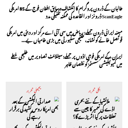
طالبان کے ڈرون پروگرام کا انکشاف: سابق افغان فوج کے 85 امریکی
ScanEagle ڈرونز اور القاعدہ کی ممکنہ تکنیکی مدد
مبینہ ایرانی ڈرون حملے: ریاض میں سی آئی اے مرکز اور دبئی میں امریکی
قونصل خانے کو نشانہ، خلیجی سکیورٹی میں بڑی خامیاں بے...
ایران کے امریکی فوجی اڈوں پر حملے: سیٹلائٹ تصاویر میں خلیجی خطے
میں کمیونیکیشن سسٹمز کو نقصان ظاہر
اگلی تحریر
پچھلی تحریر