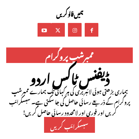
ہمیں فالو کریں
ممبرشپ پروگرام
ڈیفنس ٹاکس اردو
ہماری بڑھتی ہوئی لائبریری کی ہر کہانی تک ہمارے ممبرشپ
پروگرام کے ذریعے رسائی حاصل کی جا سکتی ہے۔ سبسکرائب
کریں اور فوری اور لامحدود رسائی حاصل کریں!
سبسکرائب کریں