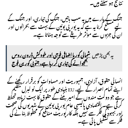
نتائج ہو سکتے ہیں۔
جنگ کے بارے میں یہ سب باتیں، جنگ کی تیاری، اور جنگ کے
لیے مسلح کرنا یہ ہے کہ یہ یورپی یونین کے بہت سے بحرانوں اور
ان کی جڑوں سے مؤثر طریقے سے توجہ ہٹاتا ہے۔
یہ بھی پڑھیں
شمالی کوریا اضافی فوجی اور خودکش ڈرون روس
بھجوانے کی تیاری کر رہا ہے، جنوبی کورین فوج
انسانی حقوق، آزادی، جمہوریت اور مساوات کو برقرار رکھنے کے
اپنے تمام اصرار کے لیے، EU بنیادی طور پر ایک نو لبرل تنظیم
ہے جو دولت مندوں کے امیر بننے کے حقوق کا بہت زیادہ تحفظ
کرتی ہے۔ اقتصادی پالیسی عام یورپی یونین کے شہریوں کی صحت
اور بہبود کی فکر سے نہیں بلکہ کارپوریٹ منافع کو محفوظ بنانے کی
فکر سے تشکیل پاتی ہے۔