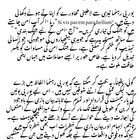
یورپی رہنما تیزی سے لاطینی محاورے کو اپناتے ہوئے دکھائی
دیتے ہیں، "Si vis pacem para bellum”، یا "اگر آپ امن چاہتے
ہیں تو جنگ کی تیاری کریں۔” آج "امن کے لیے جنگ بندی”
کے ساتھ مسئلہ یہ ہے کہ جوہری ہتھیاروں کی موجودگی، جو انسانی
تہذیب کو ختم کر سکتی ہے، نے جنگ امن کی مساوات کو یکسر
تبدیل کر دیا ہے، خاص طور پر ایسے معاملات میں جہاں ایٹمی
طاقت ملوث ہے۔
کوئی، یقیناً، یہ بحث کر سکتا ہے کہ یورپی رہنما الفاظ میں بڑے
ہیں، لیکن عمل کے اتنے شوقین نہیں ہیں – اس لیے یورپی یونین
کی پارلیمنٹ کی قرارداد اور تمام بے تابانہ بیان بازی کے باوجود
یوکرین کو طویل فاصلے تک مار کرنے والے میزائلوں کے استعمال
کی اجازت دینے کے حوالے سے آگے بڑھنے میں ہچکچاہٹ ہے۔
تاہم، ابہام اور بیان بازی کے خطرات اب بھی خطرناک ہیں
کیونکہ وہ فوجی واقعات کے لیے جگہ کھول دیتے ہیں جن کے سنگین