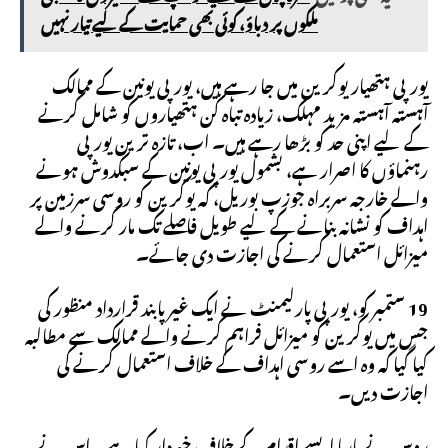
ملکوں پر دباؤ، کوئی بھی حمایت کے لیے تیار نہیں
یورپی ہتھیار یوکرین میں جا رہے ہیں، یورپی یونین کے ممالک
آہستہ آہستہ مزید مہلک، زیادہ تباہ کن ہتھیاروں کو شامل کرنے
کے لیے اپنی حد کو بڑھا رہے ہیں۔ اب، تازہ ترین یورپی
رہنماؤں کا اصرار ہے، بشمول یورپی یونین کے سبکدوش ہونے
والے خارجہ سربراہ جوزپ بوریل، کہ یوکرین کو روسی سرزمین پر
اہداف کو نشانہ بنانے کے لیے طویل فاصلے تک مار کرنے والے
میزائل استعمال کرنے کی اجازت دی جائے۔
19 ستمبر کو، یورپی پارلیمنٹ نے ایک غیر پابند قرارداد منظور کی
جس میں یوکرین کو میزائل فراہم کرنے والے ممالک سے مطالبہ
کیا گیا کہ وہ اسے روسی اہداف کے خلاف استعمال کرنے کی
اجازت دیں۔
روس نے بارہا ایسے اقدام کے خلاف خبردار کیا ہے۔ اس نے