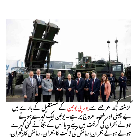
گزشتہ کچھ عرصے سے
یورپی یونین
کے مستقبل کے بارے میں
بے چینی اور غصہ عروج پر ہے۔ یونین ایک گہرے ہوتے
ہوئے بحران کی گرفت میں ہے – یا اس کے بجائے کئی گہرے
ہوتے ہوئے بحران: رہائش کی لاگت کا بحران، رہائش کا بحران،