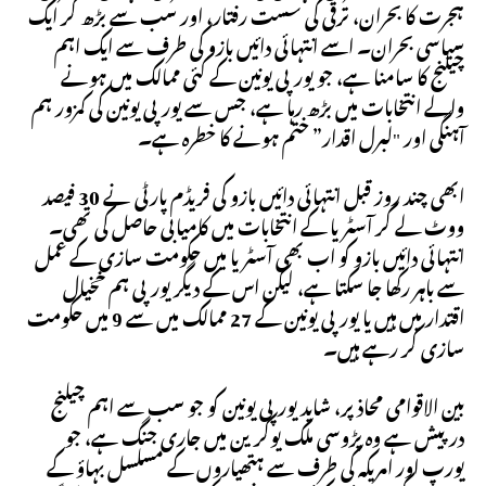
ہجرت کا بحران، ترقی کی سست رفتار، اور سب سے بڑھ کر ایک
سیاسی بحران۔ اسے انتہائی دائیں بازو کی طرف سے ایک اہم
چیلنج کا سامنا ہے، جو یورپی یونین کے کئی ممالک میں ہونے
والے انتخابات میں بڑھ رہا ہے، جس سے یورپی یونین کی کمزور ہم
آہنگی اور "لبرل اقدار” ختم ہونے کا خطرہ ہے۔
ابھی چند روز قبل انتہائی دائیں بازو کی فریڈم پارٹی نے 30 فیصد
ووٹ لے کر آسٹریا کے انتخابات میں کامیابی حاصل کی تھی۔
انتہائی دائیں بازو کو اب بھی آسٹریا میں حکومت سازی کے عمل
سے باہر رکھا جا سکتا ہے، لیکن اس کے دیگر یورپی ہم خخیال
اقتدار میں ہیں یا یورپی یونین کے 27 ممالک میں سے 9 میں حکومت
سازی کر رہے ہیں۔
بین الاقوامی محاذ پر، شاید یورپی یونین کو جو سب سے اہم چیلنج
درپیش ہے وہ پڑوسی ملک یوکرین میں جاری جنگ ہے، جو
یورپ اور امریکہ کی طرف سے ہتھیاروں کے مسلسل بہاؤ کے