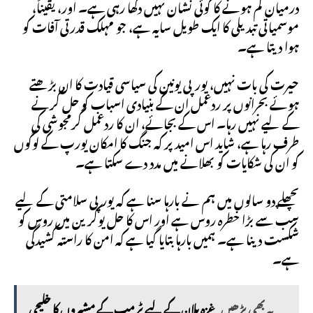
درمیان کم ہونے کا کوئی نشان نہیں دکھا رہی ہے۔ اور، یقیناً،
موسمیاتی تبدیلی کا ایک طویل سایہ ہے، جو مہلک قدرتی آفات کو
ہوا دیتا ہے۔
حیرت کی بات نہیں، یورپی یونین کی سیاسی قیادت کا ان بڑھتے
ہوئے بحرانوں پر ردعمل ان کے بنیادی اسباب کو حل کرنے
کے لیے نہیں رہا۔ اس کے بجائے، ان کا ردعمل گرمجوشی کی
طرف رہا ہے، شاید اس امید پر کہ جنگ کا امکان یورپ کے لوگوں
کو ان کی شکایات کو بھلانے میں مدد دے سکتا ہے۔
پچھلے دو سالوں میں ہم نے بارہا سنا ہے کہ یورپی سلامتی کے لیے
سب سے بڑا خطرہ روس ہے اور اس کا حل یوکرین میں روس کو
شکست دینا ہے۔ ہمیں بارہا بتایا گیا ہے کہ امن کا راستہ کشیدگی
ہے۔
یہ بھی پڑھیں
غزہ پلان کے لیے ٹرمپ کے مشیروں کا خلیجی