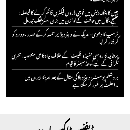
چین کا بنگلہ دیش میں فوجی ڈرون فیکٹری قائم کرنے کا فیصلہ:
خلیجِ بنگال میں طاقت کے توازن میں بڑی اسٹریٹجک تبدیلی
ٹرمپ کا دعویٰ: امریکہ نے وینزویلا پر حملہ کر کے صدر مادورو کو
گرفتار کر لیا
برطانیہ کا روسی ’شیڈو فلیٹ‘ کے خلاف نیا دفاعی منصوبہ، بحری
نگرانی کے لیے کمانڈ سینٹر کا قیام
یروشلم پوسٹ: وینزویلا کی مثال کے بعد امریکا ایران میں
مداخلت پر غور کر سکتا ہے
ڈیفنس ٹاکس اردو