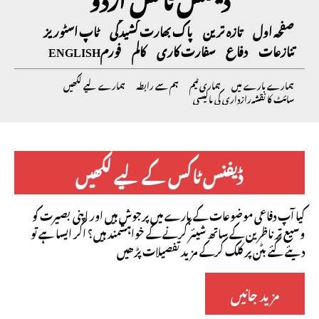
صفحہ اول
تازہ ترین
پاک بھارت کشیدگی
ٹاپ اسٹوریز
تنازعات
دفاع
سفارت کاری
کالم
فورم
ENGLISH
ہمارے بارے میں
ہماری ٹیم
ہم سے رابطہ
ہمارے لیے لکھیں
سائٹ کا نقشہ
رازداری کی پالیسی
ڈیفنس ٹاکس کے لیے لکھیں
کیا آپ دفاعی موضوعات کے بارے میں پرجوش ہیں اور اپنی بصیرت کو
وسیع تر ناظرین کے ساتھ شیئر کرنے کے خواہشمند ہیں؟ اگر ایسا ہے تو
دیئے گئے بٹن پر کلک کرکے مزید تفصیلات پڑھیں
مزید جانیں