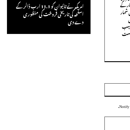
ار کے
امریکہ نے تائیوان کو 11.1 ارب ڈالر کے
 شمار
اسلحہ کی تاریخی فروخت کی منظوری
ی
دے دی
مذہب
درست
ویب
سائٹ:
Notify 