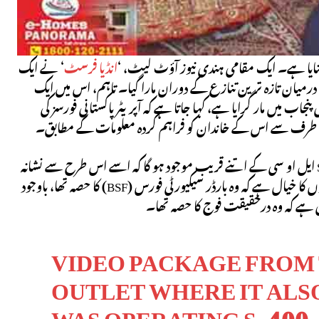
انڈیا فرسٹ
‘ نے ایک
ستان کے درمیان تازہ ترین تنازع کے دوران مارا گیا۔ تاہم، اس میں ایک
 پاکستان نے دعویٰ کیا ہے کہ اس نے S-400 کو ہندوستانی پنجاب میں مار گرایا ہے، کہا جاتا ہے کہ آپریٹر پاکستانی فورسز کی
 کی طرف سے اس کے خاندان کو فراہم کردہ معلومات کے مطابق۔
اس سے شکوک و شبہات بڑھتے ہیں، کیونکہ ایسا نہیں ہو سکتا ہے کہ بھارت کا S-400 ایل او سی کے اتنے قریب موجود ہو گا کہ اسے اس طرح سے نشانہ
بنایا جا سکے۔ مزید برآں، آپریٹر کی وابستگی کے حوالے سے متضاد اطلاعات ہیں، کچھ لوگوں کا خیال ہے کہ وہ بارڈر سیکیورٹی فورس (BSF) کا حصہ تھا، باوجود
VIDEO PACKAGE FROM 
OUTLET WHERE IT ALS
WAS OPERATING S-400