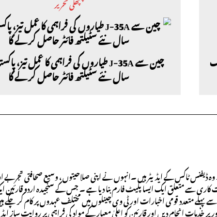
پچھلی تحریر
نگ
چین سے J-35A طیاروں کی فراہمی کا عمل تیز، پ
سال نئے سٹیلتھ فائٹر حاصل کر لے گا
وہ ڈیفنس ٹاکس کے ایڈیٹر ہیں ۔انہوں نے اپنی صلاحیتوں ، وسیع صحافتی تجربے او
ت کاری سے متعلق ایک ایسا پلیٹ فارم بنا دیا ہے ۔ جس کے سنجیدہ اردو قارئین 
ے پہلے متعدد قومی اخبارات اور ٹی وی چینلوں میں مختلف عہدوں پر کام کر چکے ہی
خدمات انجام دیں اور قارئین کو اعلیٰ معیار کے مواد کی فراہمی پر روایت ساز ایڈی