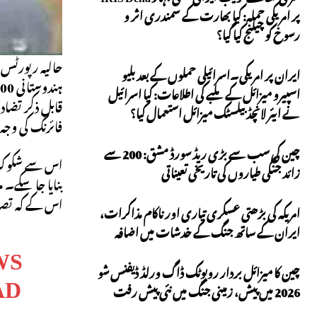
پر امریکی حملہ: کیا بھارت کے سمندری اثر و
رسوخ کو چیلنج کیا گیا؟
حالیہ رپورٹس ب
ایران پر امریکی۔اسرائیلی حملوں کے بعد بلیو
اسپیرو میزائل کے ملبے کی اطلاعات: کیا اسرائیل
نے ایئر لانچڈ بیلسٹک میزائل استعمال کیا؟
فائرنگ کی وجہ
چین کی سب سے بڑی ریڈ سورڈ مشق: 200 سے
زائد جنگی طیاروں کی تاریخی تعیناتی
اس کے کہ تصاویر میں وہ BSF کی وردی میں نہیں تھا۔ بھارتی ذرائع
امریکہ کی بڑھتی عسکری تیاری اور ناکام مذاکرات،
ایران کے ساتھ جنگ کے خدشات میں اضافہ
WS
AD
چین کا میزائل بردار روبوٹک ڈاگ ورلڈ ڈیفنس شو
2026 میں پیش، زمینی جنگ میں نئی پیش رفت