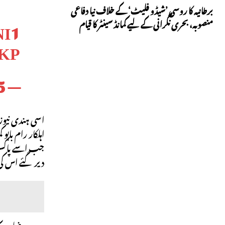
برطانیہ کا روسی ’شیڈو فلیٹ‘ کے خلاف نیا دفاعی
I1
منصوبہ، بحری نگرانی کے لیے کمانڈ سینٹر کا قیام
KP
5
— FJ (@NATSECJEFF)
دیر گئے اس کی