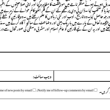
بدیل ہوتے ہوئے منظر نامے میں موافقت کا مظاہرہ کیا اور اپنی صلاحیتوں کے اظہ
یا کو منتخب کیا ۔ڈان ٹی وی پر لکھے گئے ان کے فکر انگیز کالم حوالے کے زمرے میں
ہ حاصل کیا۔وہ تاریخ ، ادب اور کئی زبانوں کا علم رکھتے ہیں ۔وہ قارئین کو خطے ک
پیچیدہ تعامل کے بارے میں باریک بینی اور وضاحت کے ساتھ آگاہ کرتے ہیں ۔
جھتے ہیں اور یہ ان کے لیے قارئین کو عالم اسلام اور مشرق وسطیٰ کی صورتحال سے 
ای
میل:*
me of new posts by email.
Notify me of follow-up comments by email.
وظ کریں۔