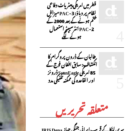
قطر میں امریکی پیٹریاٹ دفاعی
نظام پر دباؤ: PAC-3 میزائل
ختم ہونے کے بعد 2000 کے
PAC-2 انٹرسیپٹر استعمال
ہونے لگے
طالبان کے ڈرون پروگرام کا
انکشاف: سابق افغان فوج کے
85 امریکی ScanEagle ڈرونز
اور القاعدہ کی ممکنہ تکنیکی مدد
متعلقہ تحریریں
سری لنکا کے قریب ایرانی جنگی جہاز IRIS Dena