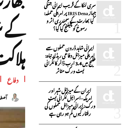
سری لنکا کے قریب ایرانی جنگی
جہاز IRIS Dena پر امریکی حملہ:
کے شو
کیا بھارت کے سمندری اثر و
رسوخ کو چیلنج کیا گیا؟
ہلاک
ایرانی شاہد ڈرون حملوں سے
امریکی میزائل دفاعی ریڈار تباہ:
خلیج میں 3.4 ارب ڈالر کا نگرانی
نیٹ ورک متاثر
دفاع
ایران کے میزائل شہر اور
امریکہ–اسرائیل نگرانی نیٹ
آصف 
ورک: ایرانی میزائل حملوں کی
رفتار کیوں کم ہو رہی ہے