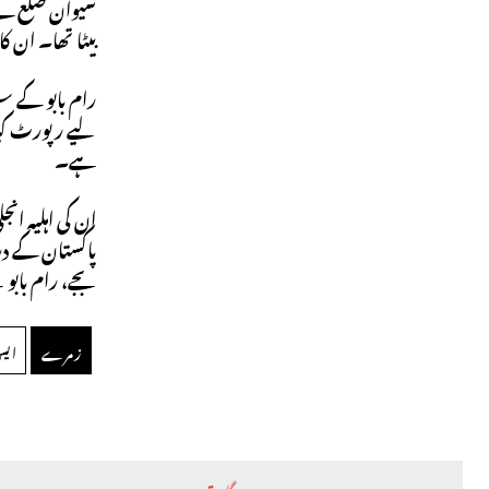
سیوان ضلع کے ب
بیٹا تھا۔ ان ک
ہے۔
ان کی اہلیہ ان
بجے، رام بابو
زمرے
ایس 400 میزائل