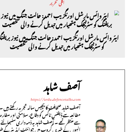
اگلی تحریر
ایئر وائس مارشل اورنگزیب احمد: حالت جنگ میں نیوز بریف
کو سٹرٹیجک ہتھیار میں تبدیل کرنے والی شخصیت
آصف شاہد
https://urdu.defencetalks.com
آصف شاہد صحافت کا پچیس سالہ تجربہ رکھتے ہیں ۔ 
مطالعہ سے ڈیفنس ٹاکس کو دفاع، سلامتی اور سفار
سے منتظر تھے ۔ آصف شاہد یہ ذمہ داری سنبھالنے س
انہوں نے خبریں گروپ میں جوائنٹ ایڈیٹر کے طور پر 