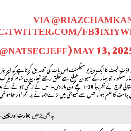
VIA
@RIAZCHAMKAN
IC.TWITTER.COM/FB3IXIYW
MAY 13, 202
جب اسے پاکستانی فوج نے تقریباً 1:30 بجے گولی مار دی۔ اس
 ہلاکت کا علم ہوا، جس سے کمیونٹی میں بڑے پیمانے پر غم اور خاموشی
یہ بھی پڑھیں
بھارت اور چین ن