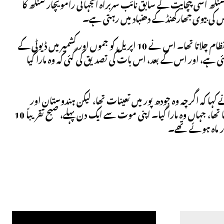
سنگھ اسی پنچایت کے سابق نائب سربراہ آنجہانی رامویچار سنگھ کا
اس کی بیوی جھارکھنڈ کے دھنباد میں رہتی ہے۔
رام بابو کے سسر سبھاش چندر شرما نے بتایا کہ وہ ہندوستان کا ایس 400 فضائی دفاعی نظام چلاتا تھا۔ اس نے 10 اپریل کو جموں اور کشمیر میں ڈیوٹی کے
ایا کہ اسے گولی مار دی گئی ہے، اور اس کے بعد، اس بات کی تصدیق کی گئی کہ وہ مارا گیا
ہا کہ اگرچہ وہ جودھ پور میں تعینات تھا، لیکن ہندوستان اور
پاکستان کے درمیان بڑھتے ہوئے تناؤ کی وجہ سے اسے جموں و کشمیر میں تعینات کیا گیا تھا، جہاں وہ مارا گیا۔ اپنی موت سے ایک دن پہلے، صبح تقریباً 10
ار ماہ ہوئے تھے۔