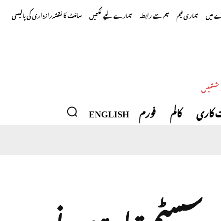
 میں
ہماری ٹیم
ہم سے رابطہ
ہمارے لیے لکھیں
سائٹ کا نقشہ
رازداری کی پالیسی
وششیں
 کاری
کالم
فورم
ENGLISH
ائل ڈیفنس سسٹم تباہ ہونے