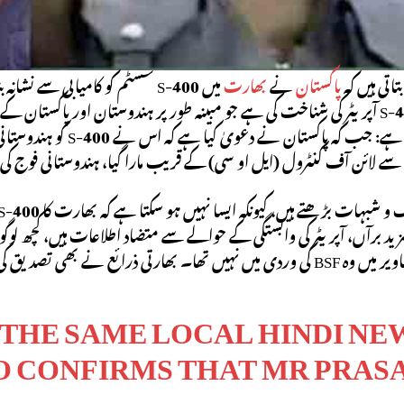
تاتی ہیں کہ
پاکستان
نے
بھارت
میں S-400 سسٹم کو کامیابی سے نشانہ بنایا ہے۔ ایک مقامی ہندی نیوز آؤٹ لیٹ، ‘
ہندوستانی S-400 آپریٹر کی شناخت کی ہے جو مبینہ طور پر ہندوستان اور پاک
قابل ذکر تضاد ہے: جب کہ
 سے لائن آف کنٹرول (ایل او سی) کے قریب مارا گیا، ہندوستانی فوج
 نے بھی تصدیق کی ہے کہ وہ درحقیقت فوج کا حصہ تھا۔
THE SAME LOCAL HINDI NE
O CONFIRMS THAT MR PRAS