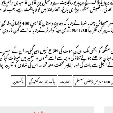
رہڑیا بلاک کے ہریہر پور پنچایت کے وسیل پور گاؤں کا سپاہی رام بابو 
ا بھائی، اکھلیش سنگھ، ہزاری باغ، جھارکھنڈ میں لوگو پائلٹ ہے، جب کہ 
لیے رپورٹ کیا۔ پیر کو، تقریباً 1:30 PM، آرمی ہیڈ کوارٹر نے بت
جلی سنگھ کو ابھی تک ان کی موت کی اطلاع نہیں دی گئی۔ ان کے سسر نے ک
 نے انجلی سے بات کی اور بظاہر صحت مند تھا۔ اس کی شادی کو تقریباً چ
 ڈیفنس سسٹم
بھارت
پاک بھارت کشیدگی
پاکستان