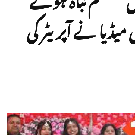
میڈیا نے آپریٹر کی