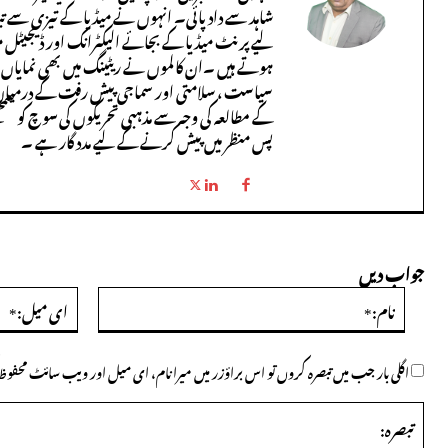
شاہد سے داد پائی۔ انہوں نے میڈیا کے تیزی سے ت
لیے پرنٹ میڈیا کے بجائے الیکٹرانک اور ڈیجیٹل میڈ
ہوتے ہیں ۔ان کالموں نے ریٹینگ میں بھی نمایاں درج
سیاست ، سلامتی اور سماجی پیش رفت کے درمیان 
کے مطالعہ کی وجہ سے مذہبی تحریکوں کی سوچ کو سم
پس منظر میں پیش کرنے کے لیے مدد گار ہے ۔
جواب دیں
نام:*
اگلی بار جب میں تبصرہ کروں تو اس براؤزر میں میرا نام، ای میل اور ویب سائٹ محف