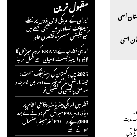
مقبول ترین
ایران کے امریکی فوجی اڈوں پر حملے:
سیٹلائٹ تصاویر میں خلیجی خطے میں
کمیونیکیشن سسٹمز کو نقصان ظاہر
اکستان اسی
امریکی فضائیہ نے ERAM کروز میزائل کا
لائیو وارہیڈ ٹیسٹ کامیابی سے مکمل کر لیا
2025 میں پاکستان کی اسٹریٹجک سمت:
فیلڈ مارشل عاصم منیر کے دور میں خارجہ و
سلامتی پالیسی کی تشکیل نو
قطر میں امریکی پیٹریاٹ دفاعی نظام پر
ر
دباؤ: PAC-3 میزائل ختم ہونے کے بعد
ایک مدت
2000 کے PAC-2 انٹرسیپٹر استعمال
ں ۔
ہونے لگے
ٹر ضیا