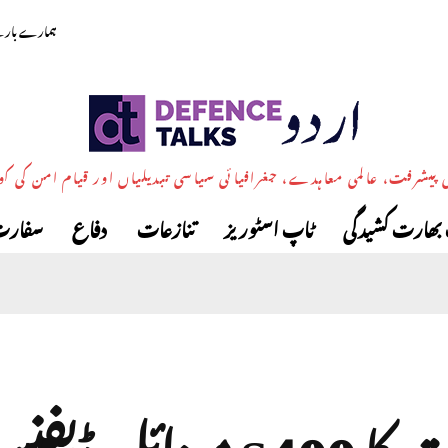
ہمارے بارے
پیشرفت، عالمی معاہدے، جغرافیائی سیاسی تبدیلیاں اور قیام امن کی ک
بھارت کشیدگی
ٹاپ اسٹوریز
تنازعات
دفاع
سفارت
بھارت کا S400 میز