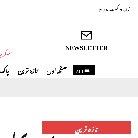
اتوار, 9 اگست, 2026
NEWSLETTER
عسکری 
صفحہ اول
تازہ ترین
پاک 
ALL
تازہ ترین