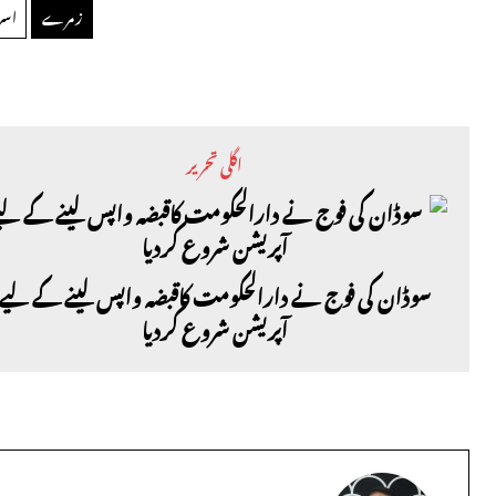
زمرے
اسر
اگلی تحریر
سوڈان کی فوج نے دارالحکومت کاقبضہ واپس لینے کے لیے
آپریشن شروع کردیا