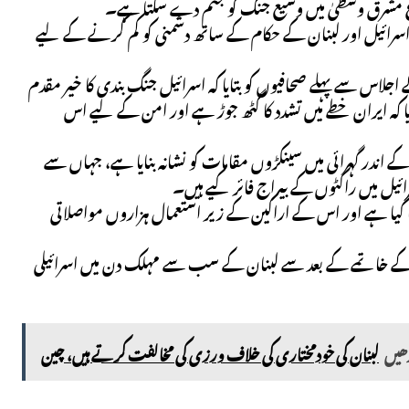
ازع مشرق وسطیٰ میں وسیع جنگ کو جنم دے سکتا ہے۔
ٹن اسرائیل اور لبنان کے حکام کے ساتھ دشمنی کو کم کرنے کے لیے
 اجلاس سے پہلے صحافیوں کو بتایا کہ اسرائیل جنگ بندی کا خیر مقدم
 کہ ایران خطے میں تشدد کا گٹھ جوڑ ہے اور امن کے لیے اس
ے اندر گہرائی میں سینکڑوں مقامات کو نشانہ بنایا ہے، جہاں سے
ل میں راکٹوں کے بیراج فائر کیے ہیں۔
یا گیا ہے اور اس کے اراکین کے زیر استعمال ہزاروں مواصلاتی
بعد سے زخمیوں سے بھر گئے ہیں، جب 1990 میں خانہ جنگی کے خاتمے کے بعد سے لبنان کے سب سے مہلک دن میں اسرائیلی
ڑھیں
لبنان کی خودمختاری کی خلاف ورزی کی مخالفت کرتے ہیں، چین