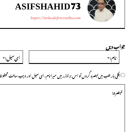
ASIFSHAHID73
https://urdu.defencetalks.com
جواب دیں
نام:*
اگلی بار جب میں تبصرہ کروں تو اس براؤزر میں میرا نام، ای میل اور ویب سائٹ محف