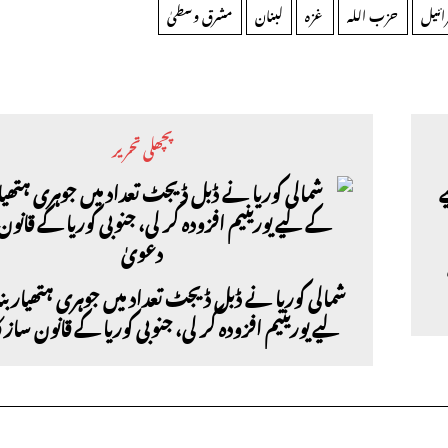
ائیل
حزب اللہ
غزہ
لبنان
مشرق وسطیٰ
پچھلی تحریر
شمالی کوریا نے ڈبل ڈیجٹ تعداد میں جوہری ہتھیار 
لیے یورینیم افزودہ کر لی، جنوبی کوریا کے قانون ساز 