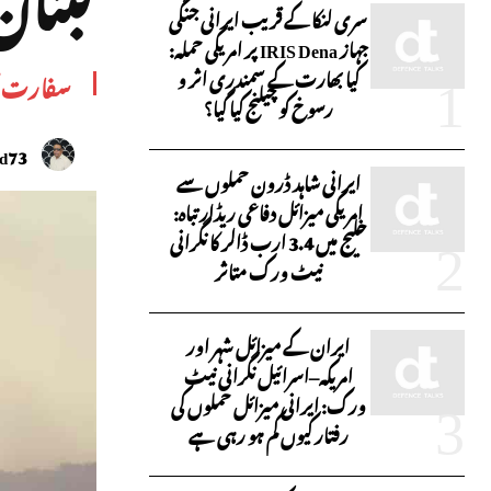
سری لنکا کے قریب ایرانی جنگی
جہاز IRIS Dena پر امریکی حملہ:
کیا بھارت کے سمندری اثر و
سفارت 
رسوخ کو چیلنج کیا گیا؟
id73
ایرانی شاہد ڈرون حملوں سے
امریکی میزائل دفاعی ریڈار تباہ:
خلیج میں 3.4 ارب ڈالر کا نگرانی
نیٹ ورک متاثر
ایران کے میزائل شہر اور
امریکہ–اسرائیل نگرانی نیٹ
ورک: ایرانی میزائل حملوں کی
رفتار کیوں کم ہو رہی ہے