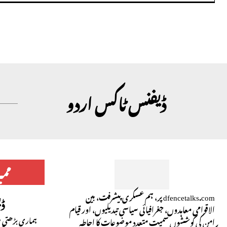
تبصرہ:
ڈیفنس ٹاکس اردو
مم
dfencetalks.com پر، ہم عسکری پیشرفت، بین
ڈ
الاقوامی معاہدوں، جغرافیائی سیاسی تبدیلیوں، اور قیام
ہماری بڑھتی ہو
امن کی کوششوں سمیت متعدد موضوعات کا احاطہ