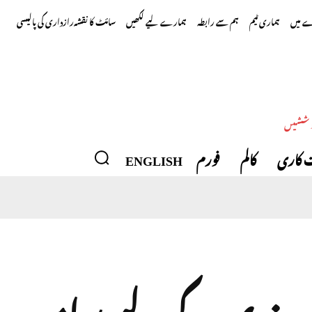
 میں
ہماری ٹیم
ہم سے رابطہ
ہمارے لیے لکھیں
سائٹ کا نقشہ
رازداری کی پالیسی
وششیں
 کاری
کالم
فورم
ENGLISH
 بندی کے لیے پرامید