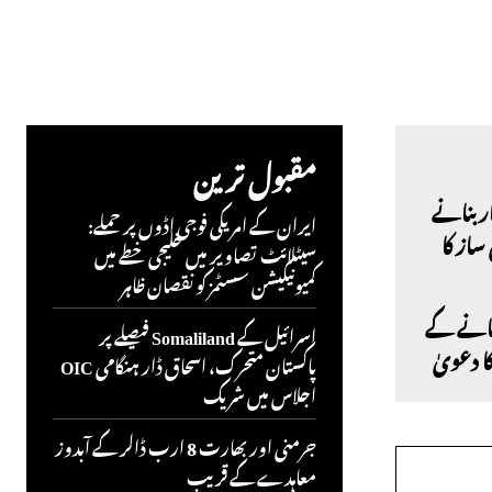
مقبول ترین
ایران کے امریکی فوجی اڈوں پر حملے:
سیٹلائٹ تصاویر میں خلیجی خطے میں
کمیونیکیشن سسٹمز کو نقصان ظاہر
بنانے کے
اسرائیل کے Somaliland فیصلے پر
کا دعویٰ
پاکستان متحرک، اسحاق ڈار ہنگامی OIC
اجلاس میں شریک
جرمنی اور بھارت 8 ارب ڈالر کے آبدوز
معاہدے کے قریب