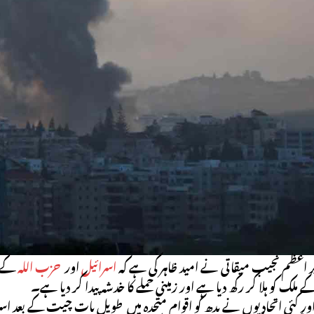
 اعظم نجیب میقاتی نے امید ظاہر کی ہے کہ
اسرائیل
اور
حزب اللہ
کے د
ک کو ہلا کر رکھ دیا ہے اور زمینی حملے کا خدشہ پیدا کر دیا ہے۔