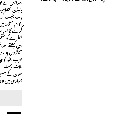
اسرائیل کے فو
بائیڈن انتظامی
بات چیت کر 
اقوام متحدہ می
کرے گا اور سف
خطرے کو ختم
اس ہفتے اسرائی
سیکڑوں ہزاروں
حزب اللہ کو ح
آلات پھٹ گئے
بمباری میں 550 سے زیادہ افراد ہلاک ہو گئے تھے۔