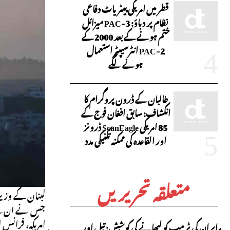
قطر میں امریکی پیٹریاٹ دفاعی
نظام پر دباؤ: PAC-3 میزائل
ختم ہونے کے بعد 2000 کے
PAC-2 انٹرسیپٹر استعمال
ہونے لگے
طالبان کے ڈرون پروگرام کا
انکشاف: سابق افغان فوج کے
85 امریکی ScanEagle ڈرونز
اور القاعدہ کی ممکنہ تکنیکی مدد
متعلقہ تحریریں
لبنان کے وزیر
جس نے ان کے مل
ایران کی ٹرمپ کو لبھانے کی کوشش: تیل اور