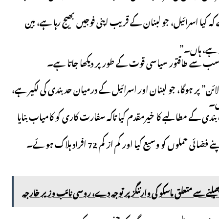
ہ کیا اسرائیل، جو لبنان کے قریب اپنی فوجیں بھیج رہا ہے، بین
ید ہے، ہاں۔”
کی سب سے طاقتور سیاسی قوت کے طور پر دیکھا جاتا ہے۔
 لائن” پر ہوگا، جو لبنان اور اسرائیل کے درمیان حد بندی کی لکیر ہے،
ی۔
وصی کوآرڈینیٹر نے جمعرات کو 21 دن کی فوری جنگ بندی کے مطالبے کا خیرمقدم کیا تاکہ سفارت کاری کو کامیاب بنایا
لبنان کی وزارت صحت کے بیانات کے مطابق، اسرائیل نے بدھ کے روز لبنان میں اپنے فضائی حملوں کو وسیع کیا اور کم از کم 72 افراد ہلاک ہوئے۔
 پھیلنے سے متعلق ماسکو کی وارننگز پر توجہ دے، روسی نائب وزیر خارجہ