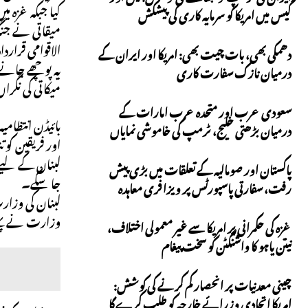
کیا جبکہ غزہ م
گیس میں امریکا کو سرمایہ کاری کی پیشکش
میقاتی نے جنگ 
الاقوامی قرار
دھمکی بھی، بات چیت بھی: امریکا اور ایران کے
یہ پوچھے جانے 
درمیان نازک سفارت کاری
میکاتی کی نگر
سعودی عرب اور متحدہ عرب امارات کے
بائیڈن انتظامی
درمیان بڑھتی خلیج، ٹرمپ کی خاموشی نمایاں
اور فریقین ک
پاکستان اور صومالیہ کے تعلقات میں بڑی پیش
جا سکے۔
رفت، سفارتی پاسپورٹس پر ویزا فری معاہدہ
وزارت نے پہلے کہا تھا 
غزہ کی حکمرانی پر امریکا سے غیر معمولی اختلاف،
نیتن یاہو کا واشنگٹن کو سخت پیغام
چینی معدنیات پر انحصار کم کرنے کی کوشش:
امریکا اتحادی وزرائے خارجہ کو طلب کرے گا