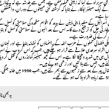
جی سربراہ نے کہا کہ زمینی حملہ ممکن ہے، جس سے خدشہ ہے کہ یہ تن
ہ کے ایک سینئر اہلکار نے بتایا کہ گزشتہ کئی مہینوں کے دوران، واشنگ
رہا ہے۔
ں اسرائیل کے سفیر ڈینی ڈینن نے بدھ کو اقوام متحدہ کی سلامتی کونسل کے
ارتی حل کو ترجیح دے گا۔ اس کے بعد انہوں نے سلامتی کونسل کو بتایا
 کرنے کی ضرورت ہے۔
لی فضائی حملوں نے حزب اللہ کے رہنماؤں کو نشانہ بنایا ہے اور لبنان ک
 افراد سرحدی علاقے سے فرار ہو چکے ہیں، جب کہ اس گروپ نے اسرائی
ال ہی میں شدید دھچکا لگا ہے۔ اس کے کچھ سینیئر کمانڈروں کو قتل کر د
 ہیں، جس سے ہلاکتیں اور زخمی ہوئے ہیں۔
لبنان کے ہسپتال پیر کے 
یہ بھی پ