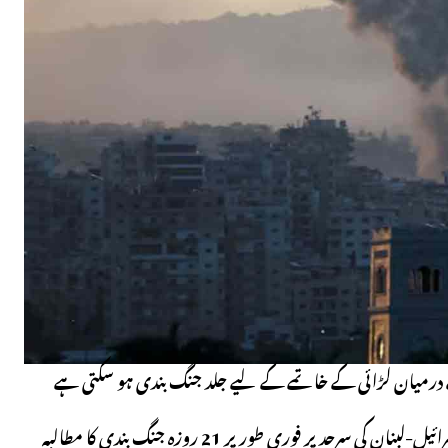
رمیان لڑائی کے خاتمے کے لیے جلد جنگ بندی ہو سکتی ہے
امریکہ، فرانس اور کئی اتحادیوں نے بدھ کو اقوام متحدہ میں طویل بات چیت کے بعد اسرائیل-لبنان کی سرحد پر فوری طور پر 21 روزہ جنگ بندی کا مطالبہ