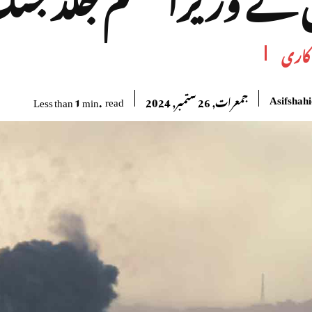
کاری
Asifshah
read
Less than 1
min.
جمعرات, 26 ستمبر, 2024