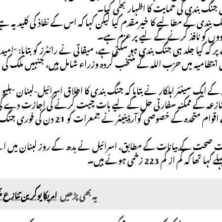
یں جنگ بندی کی حمایت کا اظہار بھی کیا۔
بندی کے مطالبے کا خیرمقدم کیا لیکن کہا کہ اس کے نفاذ کی کلید یہ ہے ک
دادوں کو نافذ کرنے کے لیے پرعزم ہے۔
پر کہ کیا جلد ہی جنگ بندی ہو سکتی ہے، میقاتی نے رائٹرز کو بتایا: "ام
اں انتظامیہ میں حزب اللہ کے منتخب کردہ وزراء شامل ہیں، جنہیں ملک 
ہ کے ایک سینئر اہلکار نے بتایا کہ جنگ بندی کا اطلاق اسرائیل-لبنان "بلیو
و تنازعہ کے ممکنہ سفارتی حل کے لیے بات چیت کرنے کی اجازت دے گ
لبنان کے لیے اقوام متحدہ کے خص
کہ کم از کم 223 زخمی ہوئے ہیں۔
یہ بھی پڑھیں
امریکا یوکرین تنازع