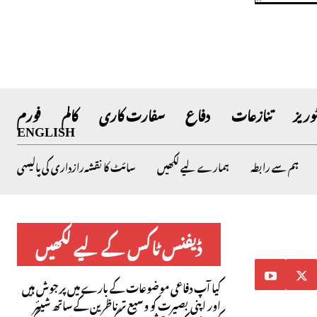
وریز
تنازعات
دفاع
سفارت کاری
کالم
فورم
ENGLISH
ہم سے رابطہ
ہمارے لیے لکھیں
سائٹ کا نقشہ
رازداری کی پالیسی
ڈیفنس ٹاکس کے لیے لکھیں
کیا آپ دفاعی موضوعات کے بارے میں پرجوش ہیں
اور اپنی بصیرت کو وسیع تر ناظرین کے ساتھ شیئر