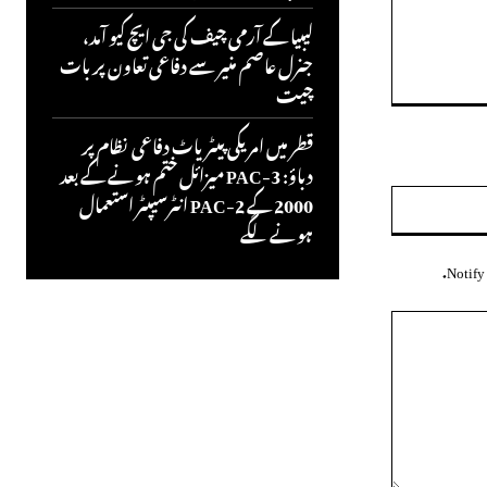
لیبیا کے آرمی چیف کی جی ایچ کیو آمد،
جنرل عاصم منیر سے دفاعی تعاون پر بات
چیت
قطر میں امریکی پیٹریاٹ دفاعی نظام پر
دباؤ: PAC-3 میزائل ختم ہونے کے بعد
ویب
2000 کے PAC-2 انٹرسیپٹر استعمال
سائٹ:
ہونے لگے
Notify 