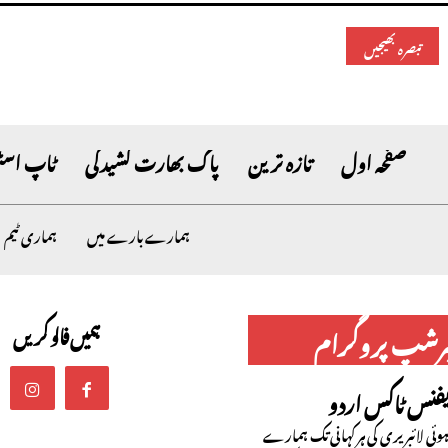
صفحہ اول
تازہ ترین
پاک بھارت کشیدگی
ٹاپ اسٹ
ہمارے بارے میں
ہماری ٹیم
ہمیں فالو کریں
برشپ پروگرام
یفنس ٹاکس اردو
ئی لائبریری کی ہر کہانی تک ہمارے