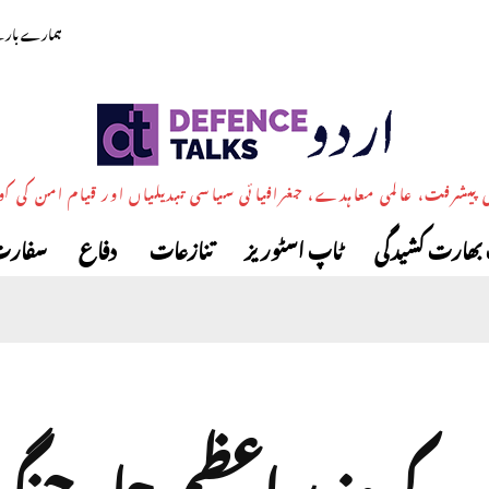
ہمارے بارے
پیشرفت، عالمی معاہدے، جغرافیائی سیاسی تبدیلیاں اور قیام امن کی ک
بھارت کشیدگی
ٹاپ اسٹوریز
تنازعات
دفاع
سفارت
 کے وزیراعظم جلد جنگ