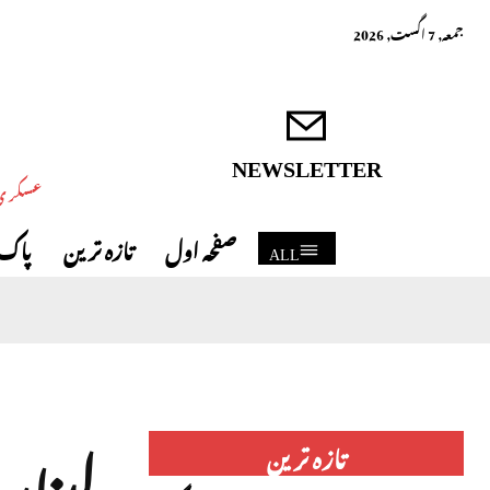
جمعہ, 7 اگست, 2026
NEWSLETTER
عسکری 
صفحہ اول
تازہ ترین
پاک 
ALL
لبنان
تازہ ترین